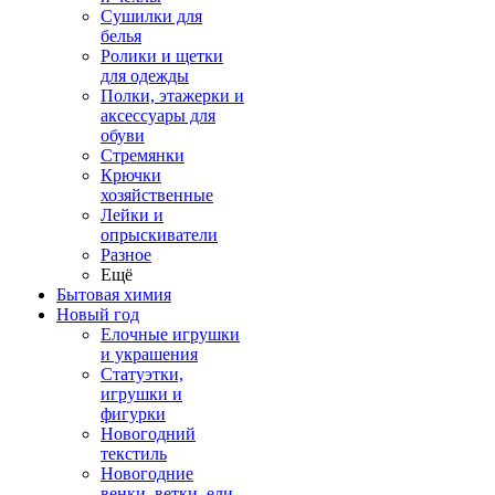
Сушилки для
белья
Ролики и щетки
для одежды
Полки, этажерки и
аксессуары для
обуви
Стремянки
Крючки
хозяйственные
Лейки и
опрыскиватели
Разное
Ещё
Бытовая химия
Новый год
Елочные игрушки
и украшения
Статуэтки,
игрушки и
фигурки
Новогодний
текстиль
Новогодние
венки, ветки, ели