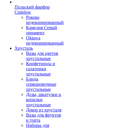
Польский фарфор
Сmielow
Рококо
недекорированный
Камелия Серый
орнамент
Oktawa
недекорированный
Хрусталь
Вазы для цветов
хрустальные
Конфетницы и
салатники
хрустальные
Блюда
сервировочные
хрустальные
Дозы, шкатулки и
копилки
хрустальные
Декор из хрусталя
Вазы для фруктов
и торта
Наборы для