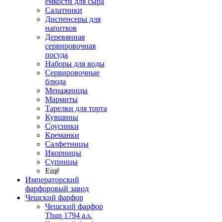
емкости для сыра
Салатники
Диспенсеры для
напитков
Деревянная
сервировочная
посуда
Наборы для воды
Сервировочные
блюда
Менажницы
Мармиты
Тарелки для торта
Кувшины
Соусники
Креманки
Салфетницы
Икорницы
Супницы
Ещё
Императорский
фарфоровый завод
Чешский фарфор
Чешский фарфор
Thun 1794 a.s.