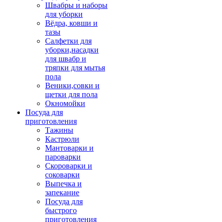
Швабры и наборы
для уборки
Вёдра, ковши и
тазы
Салфетки для
уборки,насадки
для швабр и
тряпки для мытья
пола
Веники,совки и
щетки для пола
Окномойки
Посуда для
приготовления
Тажины
Кастрюли
Мантоварки и
пароварки
Скороварки и
соковарки
Выпечка и
запекание
Посуда для
быстрого
приготовления