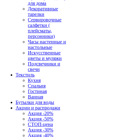
для дома
Декоративные
тарелки
Сервировочные
салфетки (
плейсматы,
персонники)
Часы настенные и
настольные
Искусственные
цветы и муляжи
Подсвечники и
свечи
Текстиль
Кухня
Спальня
Гостиная
Ванная
Бутылки для воды
Акции и распродажи
Акция -20%
Акция -50%
СТОП-цена
Акция -30%
Акция -40%