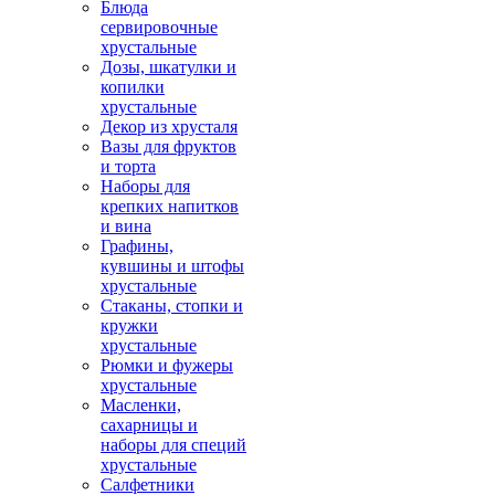
Блюда
сервировочные
хрустальные
Дозы, шкатулки и
копилки
хрустальные
Декор из хрусталя
Вазы для фруктов
и торта
Наборы для
крепких напитков
и вина
Графины,
кувшины и штофы
хрустальные
Стаканы, стопки и
кружки
хрустальные
Рюмки и фужеры
хрустальные
Масленки,
сахарницы и
наборы для специй
хрустальные
Салфетники