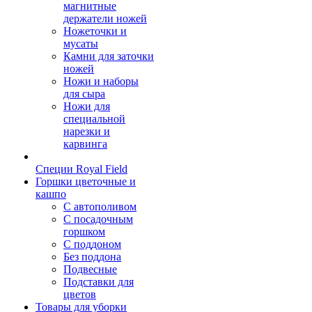
магнитные
держатели ножей
Ножеточки и
мусаты
Камни для заточки
ножей
Ножи и наборы
для сыра
Ножи для
специальной
нарезки и
карвинга
Специи Royal Field
Горшки цветочные и
кашпо
С автополивом
С посадочным
горшком
С поддоном
Без поддона
Подвесные
Подставки для
цветов
Товары для уборки