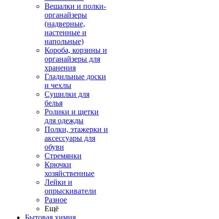
Вешалки и полки-
органайзеры
(надверные,
настенные и
напольные)
Короба, корзины и
органайзеры для
хранения
Гладильные доски
и чехлы
Сушилки для
белья
Ролики и щетки
для одежды
Полки, этажерки и
аксессуары для
обуви
Стремянки
Крючки
хозяйственные
Лейки и
опрыскиватели
Разное
Ещё
Бытовая химия