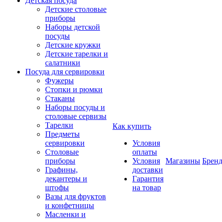
Детская посуда
Детские столовые
приборы
Наборы детской
посуды
Детские кружки
Детские тарелки и
салатники
Посуда для сервировки
Фужеры
Стопки и рюмки
Стаканы
Наборы посуды и
столовые сервизы
Тарелки
Как купить
Предметы
сервировки
Условия
Столовые
оплаты
приборы
Условия
Магазины
Брен
Графины,
доставки
декантеры и
Гарантия
штофы
на товар
Вазы для фруктов
и конфетницы
Масленки и