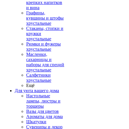
крепких напитков
и вина
Графины,
кувшины и штофы
хрустальные
Стаканы, стопки и
кружки
хрустальные
Рюмки и фужеры
хрустальные
Масленки,
сахарницы и
наборы для специй
хрустальные
Салфетники
хрустальные
Ещё
Для уюта вашего дома
Настольные
лампы, люстры и
торшеры
Вазы для цветов
Ароматы для дома
Шкатулки
Сувениры и декор