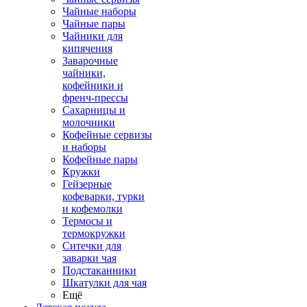
Чайные наборы
Чайные пары
Чайники для
кипячения
Заварочные
чайники,
кофейники и
френч-прессы
Сахарницы и
молочники
Кофейные сервизы
и наборы
Кофейные пары
Кружки
Гейзерные
кофеварки, турки
и кофемолки
Термосы и
термокружки
Ситечки для
заварки чая
Подстаканники
Шкатулки для чая
Ещё