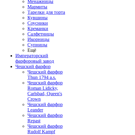
Менажницы
Мармиты
Тарелки для торта
Кувшины
Соусники
Креманки
Салфетницы
Икорницы
Супницы
Ещё
Императорский
фарфоровый завод
Чешский фарфор
Чешский фарфор
Thun 1794 a.s.
Чешский фарфор
Roman Lidicky,
Carlsbad, Queen's
Crown
Чешский фарфор
Leander
Чешский фарфор
Repast
Чешский фарфор
Rudolf Kampf