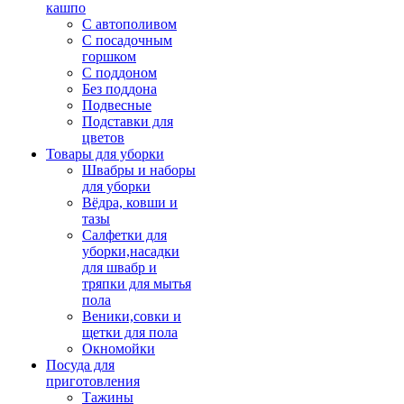
кашпо
С автополивом
С посадочным
горшком
С поддоном
Без поддона
Подвесные
Подставки для
цветов
Товары для уборки
Швабры и наборы
для уборки
Вёдра, ковши и
тазы
Салфетки для
уборки,насадки
для швабр и
тряпки для мытья
пола
Веники,совки и
щетки для пола
Окномойки
Посуда для
приготовления
Тажины