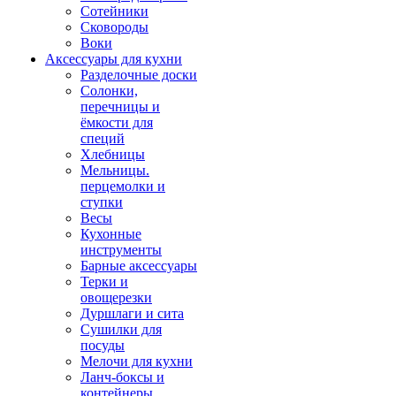
Сотейники
Сковороды
Воки
Аксессуары для кухни
Разделочные доски
Солонки,
перечницы и
ёмкости для
специй
Хлебницы
Мельницы.
перцемолки и
ступки
Весы
Кухонные
инструменты
Барные аксессуары
Терки и
овощерезки
Дуршлаги и сита
Сушилки для
посуды
Мелочи для кухни
Ланч-боксы и
контейнеры