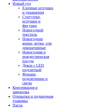
Новый год
Елочные игрушки
и украшения
Статуэтки,
игрушки и
фигурки
Новогодний
текстиль
Новогодние
венки, ветки, ели
декоративные
Новогодняя и
рождественская
посуда
Декор с LED
подсветкой
Фонари,
подсвечники и
свечи
Консервация и
заморозка
Открытки и подарочная
упаковка
Пасха