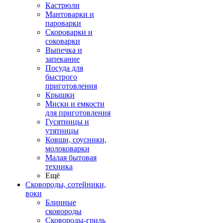
Кастрюли
Мантоварки и
пароварки
Скороварки и
соковарки
Выпечка и
запекание
Посуда для
быстрого
приготовления
Крышки
Миски и емкости
для приготовления
Гусятницы и
утятницы
Ковши, соусники,
молоковарки
Малая бытовая
техника
Ещё
Сковороды, сотейники,
воки
Блинные
сковороды
Сковороды-гриль