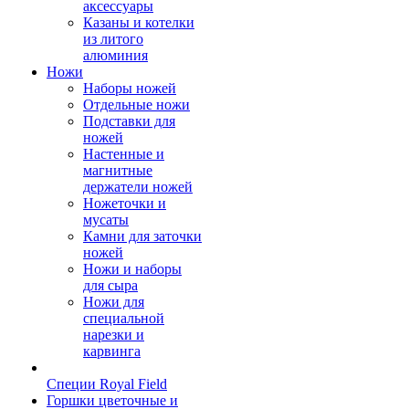
аксессуары
Казаны и котелки
из литого
алюминия
Ножи
Наборы ножей
Отдельные ножи
Подставки для
ножей
Настенные и
магнитные
держатели ножей
Ножеточки и
мусаты
Камни для заточки
ножей
Ножи и наборы
для сыра
Ножи для
специальной
нарезки и
карвинга
Специи Royal Field
Горшки цветочные и