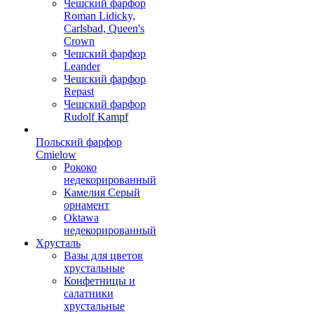
Чешский фарфор
Roman Lidicky,
Carlsbad, Queen's
Crown
Чешский фарфор
Leander
Чешский фарфор
Repast
Чешский фарфор
Rudolf Kampf
Польский фарфор
Сmielow
Рококо
недекорированный
Камелия Серый
орнамент
Oktawa
недекорированный
Хрусталь
Вазы для цветов
хрустальные
Конфетницы и
салатники
хрустальные