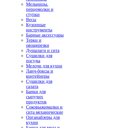
Мельницы.
перцемолки и
ступки
Весы
Кухонные
инструменты
Барные аксессуары
Терки и
овощерезки
Дуршлаги и сита
Сушилки для
посуды
Мелочи для кухни
Ланч-боксы и
контейнеры
Сушилки для
салата
Банки для
сыпучих
продуктов
Соковыжималки и
сита механические
Органайзеры для
кухни
Банки для меда и