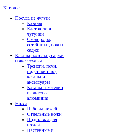
Каталог
Посуда из чугуна
Казаны
Кастрюли и
чугунки
Сковороды,
сотейники, воки и
саджи
Казаны, котелки, саджи
и аксессуары
Треноги, печи,
подставки под
казаны и
аксессуары
Казаны и котелки
из литого
алюминия
Ножи
Наборы ножей
Отдельные ножи
Подставки для
ножей
Настенные и