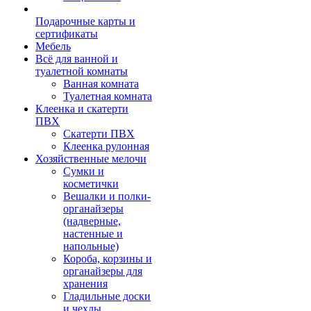
Подарочные карты и
сертификаты
Мебель
Всё для ванной и
туалетной комнаты
Ванная комната
Туалетная комната
Клеенка и скатерти
ПВХ
Скатерти ПВХ
Клеенка рулонная
Хозяйственные мелочи
Сумки и
косметички
Вешалки и полки-
органайзеры
(надверные,
настенные и
напольные)
Короба, корзины и
органайзеры для
хранения
Гладильные доски
и чехлы