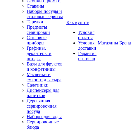
Стопки и рюмки
Стаканы
Наборы посуды и
столовые сервизы
Тарелки
Как купить
Предметы
сервировки
Условия
Столовые
оплаты
приборы
Условия
Магазины
Брен
Графины,
доставки
декантеры и
Гарантия
штофы
на товар
Вазы для фруктов
и конфетницы
Масленки и
емкости для сыра
Салатники
Диспенсеры для
напитков
Деревянная
сервировочная
посуда
Наборы для воды
Сервировочные
блюда