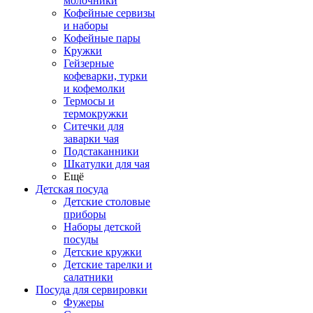
молочники
Кофейные сервизы
и наборы
Кофейные пары
Кружки
Гейзерные
кофеварки, турки
и кофемолки
Термосы и
термокружки
Ситечки для
заварки чая
Подстаканники
Шкатулки для чая
Ещё
Детская посуда
Детские столовые
приборы
Наборы детской
посуды
Детские кружки
Детские тарелки и
салатники
Посуда для сервировки
Фужеры