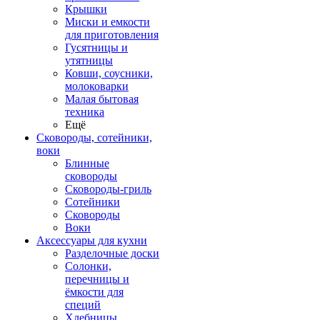
Крышки
Миски и емкости
для приготовления
Гусятницы и
утятницы
Ковши, соусники,
молоковарки
Малая бытовая
техника
Ещё
Сковороды, сотейники,
воки
Блинные
сковороды
Сковороды-гриль
Сотейники
Сковороды
Воки
Аксессуары для кухни
Разделочные доски
Солонки,
перечницы и
ёмкости для
специй
Хлебницы