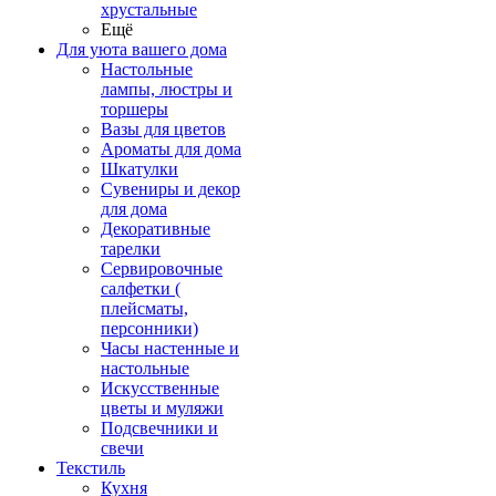
хрустальные
Ещё
Для уюта вашего дома
Настольные
лампы, люстры и
торшеры
Вазы для цветов
Ароматы для дома
Шкатулки
Сувениры и декор
для дома
Декоративные
тарелки
Сервировочные
салфетки (
плейсматы,
персонники)
Часы настенные и
настольные
Искусственные
цветы и муляжи
Подсвечники и
свечи
Текстиль
Кухня