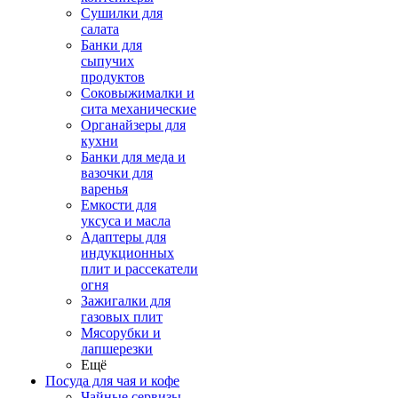
Сушилки для
салата
Банки для
сыпучих
продуктов
Соковыжималки и
сита механические
Органайзеры для
кухни
Банки для меда и
вазочки для
варенья
Емкости для
уксуса и масла
Адаптеры для
индукционных
плит и рассекатели
огня
Зажигалки для
газовых плит
Мясорубки и
лапшерезки
Ещё
Посуда для чая и кофе
Чайные сервизы