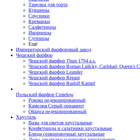
Тарелки для торта
Кувшины
Соусники
Креманки
Салфетницы
Икорницы
Супницы
Ещё
Императорский фарфоровый завод
Чешский фарфор
Чешский фарфор Thun 1794 a.s.
Чешский фарфор Roman Lidicky, Carlsbad, Queen's 
Чешский фарфор Leander
Чешский фарфор Repast
Чешский фарфор Rudolf Kampf
Польский фарфор Сmielow
Рококо недекорированный
Камелия Серый орнамент
Oktawa недекорированный
Хрусталь
Вазы для цветов хрустальные
Конфетницы и салатники хрустальные
Блюда сервировочные хрустальные
Дозы, шкатулки и копилки хрустальные