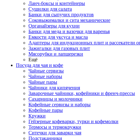
Ланч-боксы и контейнеры
Сушилки для салата
Банки для сыпучих продуктов
Соковыжималки и сита механические
Органайзеры для кухни
Банки для меда и вазочки для варенья
Емкости для уксуса и масла
Адаптеры для индукционных плит и рассекатели о
Зажигалки для газовых плит
Мясорубки и лапшерезки
Ещё
Посуда для чая и кофе
Чайные сервизы
Чайные наборы
Чайные пары
Чайники для кипячения
Заварочные чайники, кофейники и френч-прессы
Сахарницы и молочники
Кофейные сервизы и наборы
Кофейные пары
Кружки
Гейзерные кофеварки, турки и кофемолки
Термосы и термокружки
Ситечки для заварки чая
Подстаканники