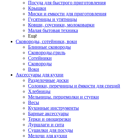
Посуда для быстрого приготовления
Крышки
Миски и емкости для приготовления
Гусятницы и утятницы
Ковши, соусники, молоковарки
Малая бытовая техника
Ещё
Сковороды, сотейники, воки
Блинные сковороды
Сковороды-гриль
Сотейники
Сковороды
Воки
Аксессуары для кухни
Разделочные доски
Солонки, перечницы и ёмкости для специй
Хлебницы
Мельницы. перцемолки и ступки
Весы
Кухонные инструменты
Барные аксессуары
Терки и овощерезки
Дуршлаги и сита
Сушилки для посуды
Мелочи для кухни