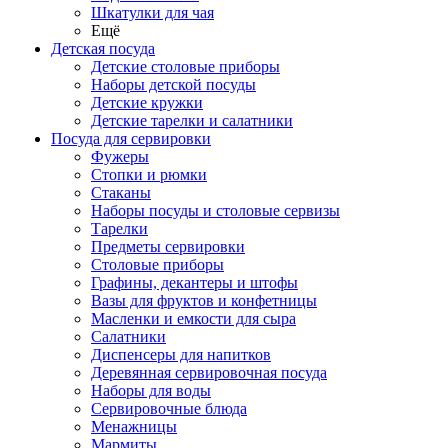
Шкатулки для чая
Ещё
Детская посуда
Детские столовые приборы
Наборы детской посуды
Детские кружки
Детские тарелки и салатники
Посуда для сервировки
Фужеры
Стопки и рюмки
Стаканы
Наборы посуды и столовые сервизы
Тарелки
Предметы сервировки
Столовые приборы
Графины, декантеры и штофы
Вазы для фруктов и конфетницы
Масленки и емкости для сыра
Салатники
Диспенсеры для напитков
Деревянная сервировочная посуда
Наборы для воды
Сервировочные блюда
Менажницы
Мармиты