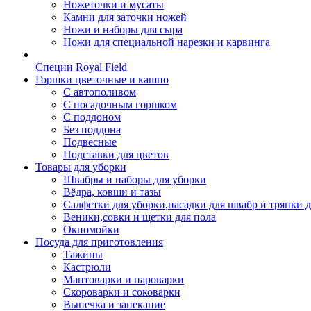
Ножеточки и мусаты
Камни для заточки ножей
Ножи и наборы для сыра
Ножи для специальной нарезки и карвинга
Специи Royal Field
Горшки цветочные и кашпо
С автополивом
С посадочным горшком
С поддоном
Без поддона
Подвесные
Подставки для цветов
Товары для уборки
Швабры и наборы для уборки
Вёдра, ковши и тазы
Салфетки для уборки,насадки для швабр и тряпки 
Веники,совки и щетки для пола
Окномойки
Посуда для приготовления
Тажины
Кастрюли
Мантоварки и пароварки
Скороварки и соковарки
Выпечка и запекание