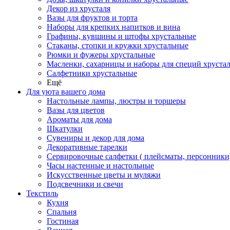
Декор из хрусталя
Вазы для фруктов и торта
Наборы для крепких напитков и вина
Графины, кувшины и штофы хрустальные
Стаканы, стопки и кружки хрустальные
Рюмки и фужеры хрустальные
Масленки, сахарницы и наборы для специй хруста
Салфетники хрустальные
Ещё
Для уюта вашего дома
Настольные лампы, люстры и торшеры
Вазы для цветов
Ароматы для дома
Шкатулки
Сувениры и декор для дома
Декоративные тарелки
Сервировочные салфетки ( плейсматы, персонники
Часы настенные и настольные
Искусственные цветы и муляжи
Подсвечники и свечи
Текстиль
Кухня
Спальня
Гостиная