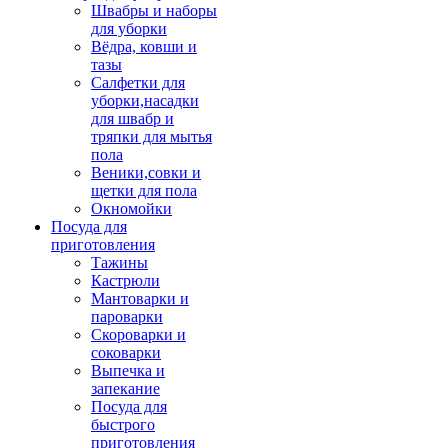
Швабры и наборы
для уборки
Вёдра, ковши и
тазы
Салфетки для
уборки,насадки
для швабр и
тряпки для мытья
пола
Веники,совки и
щетки для пола
Окномойки
Посуда для
приготовления
Тажины
Кастрюли
Мантоварки и
пароварки
Скороварки и
соковарки
Выпечка и
запекание
Посуда для
быстрого
приготовления