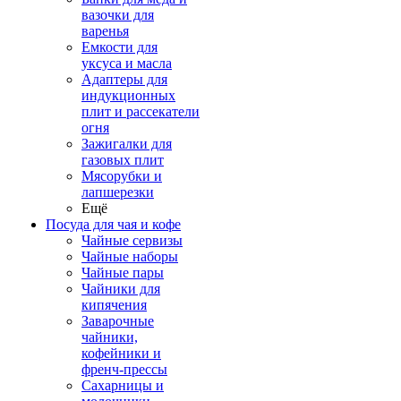
вазочки для
варенья
Емкости для
уксуса и масла
Адаптеры для
индукционных
плит и рассекатели
огня
Зажигалки для
газовых плит
Мясорубки и
лапшерезки
Ещё
Посуда для чая и кофе
Чайные сервизы
Чайные наборы
Чайные пары
Чайники для
кипячения
Заварочные
чайники,
кофейники и
френч-прессы
Сахарницы и