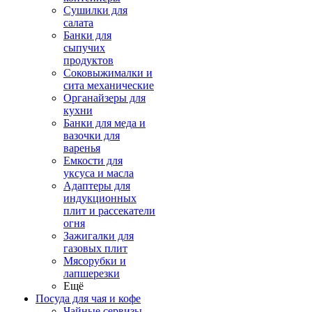
Сушилки для
салата
Банки для
сыпучих
продуктов
Соковыжималки и
сита механические
Органайзеры для
кухни
Банки для меда и
вазочки для
варенья
Емкости для
уксуса и масла
Адаптеры для
индукционных
плит и рассекатели
огня
Зажигалки для
газовых плит
Мясорубки и
лапшерезки
Ещё
Посуда для чая и кофе
Чайные сервизы