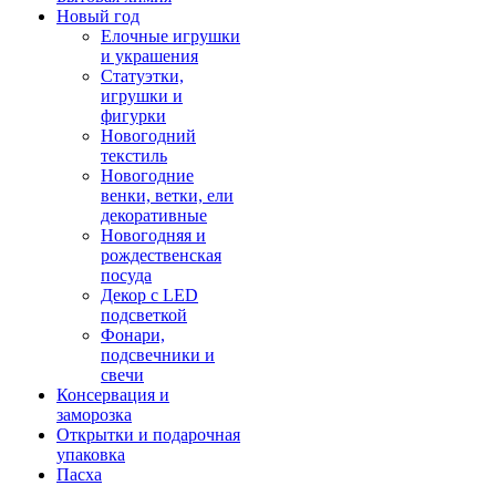
Новый год
Елочные игрушки
и украшения
Статуэтки,
игрушки и
фигурки
Новогодний
текстиль
Новогодние
венки, ветки, ели
декоративные
Новогодняя и
рождественская
посуда
Декор с LED
подсветкой
Фонари,
подсвечники и
свечи
Консервация и
заморозка
Открытки и подарочная
упаковка
Пасха