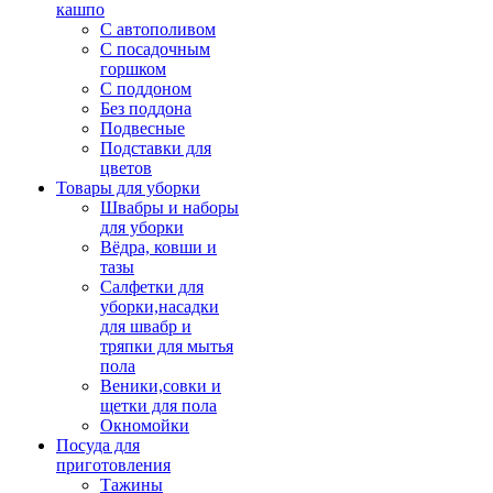
кашпо
С автополивом
С посадочным
горшком
С поддоном
Без поддона
Подвесные
Подставки для
цветов
Товары для уборки
Швабры и наборы
для уборки
Вёдра, ковши и
тазы
Салфетки для
уборки,насадки
для швабр и
тряпки для мытья
пола
Веники,совки и
щетки для пола
Окномойки
Посуда для
приготовления
Тажины