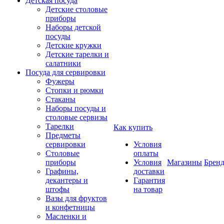
Детская посуда
Детские столовые
приборы
Наборы детской
посуды
Детские кружки
Детские тарелки и
салатники
Посуда для сервировки
Фужеры
Стопки и рюмки
Стаканы
Наборы посуды и
столовые сервизы
Тарелки
Как купить
Предметы
сервировки
Условия
Столовые
оплаты
приборы
Условия
Магазины
Брен
Графины,
доставки
декантеры и
Гарантия
штофы
на товар
Вазы для фруктов
и конфетницы
Масленки и