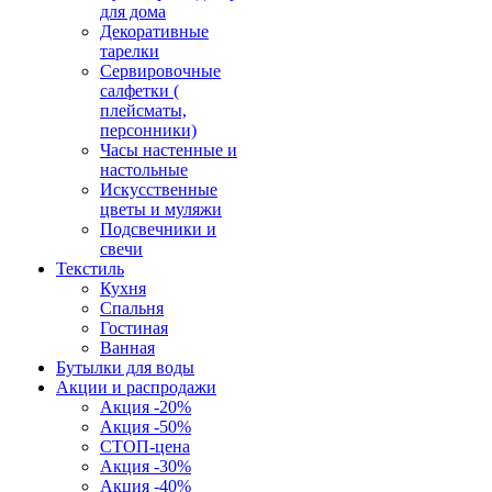
для дома
Декоративные
тарелки
Сервировочные
салфетки (
плейсматы,
персонники)
Часы настенные и
настольные
Искусственные
цветы и муляжи
Подсвечники и
свечи
Текстиль
Кухня
Спальня
Гостиная
Ванная
Бутылки для воды
Акции и распродажи
Акция -20%
Акция -50%
СТОП-цена
Акция -30%
Акция -40%