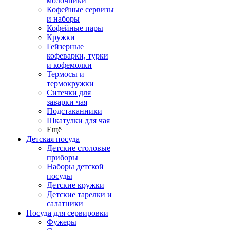
молочники
Кофейные сервизы
и наборы
Кофейные пары
Кружки
Гейзерные
кофеварки, турки
и кофемолки
Термосы и
термокружки
Ситечки для
заварки чая
Подстаканники
Шкатулки для чая
Ещё
Детская посуда
Детские столовые
приборы
Наборы детской
посуды
Детские кружки
Детские тарелки и
салатники
Посуда для сервировки
Фужеры