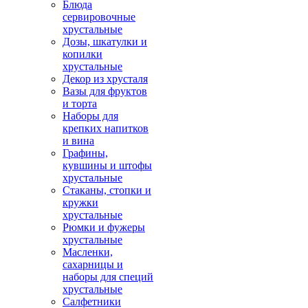
Блюда
сервировочные
хрустальные
Дозы, шкатулки и
копилки
хрустальные
Декор из хрусталя
Вазы для фруктов
и торта
Наборы для
крепких напитков
и вина
Графины,
кувшины и штофы
хрустальные
Стаканы, стопки и
кружки
хрустальные
Рюмки и фужеры
хрустальные
Масленки,
сахарницы и
наборы для специй
хрустальные
Салфетники