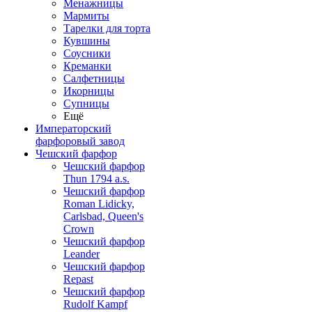
Менажницы
Мармиты
Тарелки для торта
Кувшины
Соусники
Креманки
Салфетницы
Икорницы
Супницы
Ещё
Императорский
фарфоровый завод
Чешский фарфор
Чешский фарфор
Thun 1794 a.s.
Чешский фарфор
Roman Lidicky,
Carlsbad, Queen's
Crown
Чешский фарфор
Leander
Чешский фарфор
Repast
Чешский фарфор
Rudolf Kampf