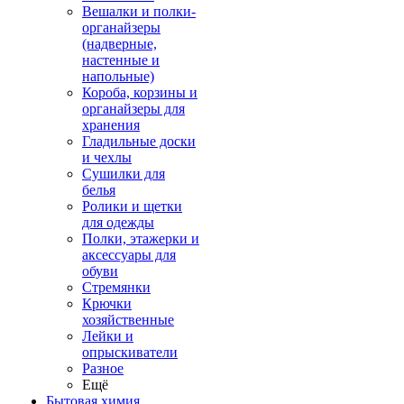
Вешалки и полки-
органайзеры
(надверные,
настенные и
напольные)
Короба, корзины и
органайзеры для
хранения
Гладильные доски
и чехлы
Сушилки для
белья
Ролики и щетки
для одежды
Полки, этажерки и
аксессуары для
обуви
Стремянки
Крючки
хозяйственные
Лейки и
опрыскиватели
Разное
Ещё
Бытовая химия