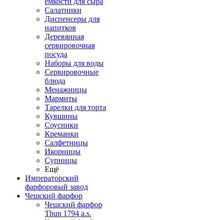
емкости для сыра
Салатники
Диспенсеры для
напитков
Деревянная
сервировочная
посуда
Наборы для воды
Сервировочные
блюда
Менажницы
Мармиты
Тарелки для торта
Кувшины
Соусники
Креманки
Салфетницы
Икорницы
Супницы
Ещё
Императорский
фарфоровый завод
Чешский фарфор
Чешский фарфор
Thun 1794 a.s.