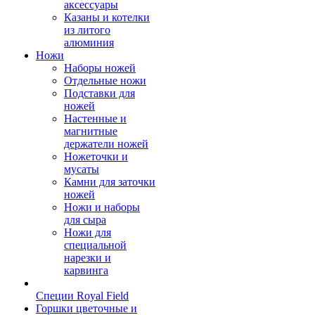
аксессуары
Казаны и котелки
из литого
алюминия
Ножи
Наборы ножей
Отдельные ножи
Подставки для
ножей
Настенные и
магнитные
держатели ножей
Ножеточки и
мусаты
Камни для заточки
ножей
Ножи и наборы
для сыра
Ножи для
специальной
нарезки и
карвинга
Специи Royal Field
Горшки цветочные и