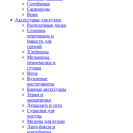
Сотейники
Сковороды
Воки
Аксессуары для кухни
Разделочные доски
Солонки,
перечницы и
ёмкости для
специй
Хлебницы
Мельницы.
перцемолки и
ступки
Весы
Кухонные
инструменты
Барные аксессуары
Терки и
овощерезки
Дуршлаги и сита
Сушилки для
посуды
Мелочи для кухни
Ланч-боксы и
контейнеры