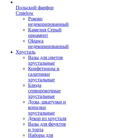
Польский фарфор
Сmielow
Рококо
недекорированный
Камелия Серый
орнамент
Oktawa
недекорированный
Хрусталь
Вазы для цветов
хрустальные
Конфетницы и
салатники
хрустальные
Блюда
сервировочные
хрустальные
Дозы, шкатулки и
копилки
хрустальные
Декор из хрусталя
Вазы для фруктов
и торта
Наборы для