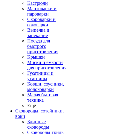
Кастрюли
Мантоварки и
пароварки
Скороварки и
соковарки
Выпечка и
запекание
Посуда для
быстрого
приготовления
Крышки
Миски и емкости
для приготовления
Гусятницы и
утятницы
Ковши, соусники,
молоковарки
Малая бытовая
техника
Ещё
Сковороды, сотейники,
воки
Блинные
сковороды
Сковороды-гриль