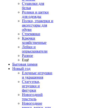
Сушилки для
белья
Ролики и щетки
для одежды
Полки, этажерки и
аксессуары для
обуви
Стремянки
Крючки
хозяйственные
Лейки и
опрыскиватели
Разное
Ещё
Бытовая химия
Новый год
Елочные игрушки
и украшения
Статуэтки,
игрушки и
фигурки
Новогодний
текстиль
Новогодние
венки, ветки, ели