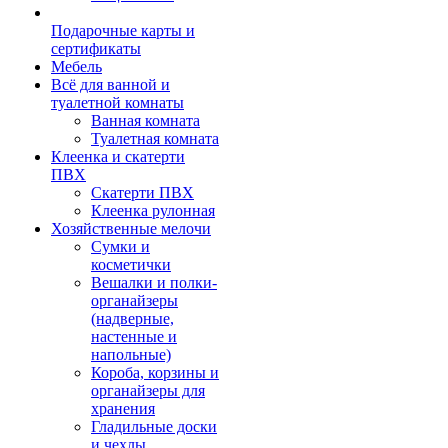
Подарочные карты и
сертификаты
Мебель
Всё для ванной и
туалетной комнаты
Ванная комната
Туалетная комната
Клеенка и скатерти
ПВХ
Скатерти ПВХ
Клеенка рулонная
Хозяйственные мелочи
Сумки и
косметички
Вешалки и полки-
органайзеры
(надверные,
настенные и
напольные)
Короба, корзины и
органайзеры для
хранения
Гладильные доски
и чехлы