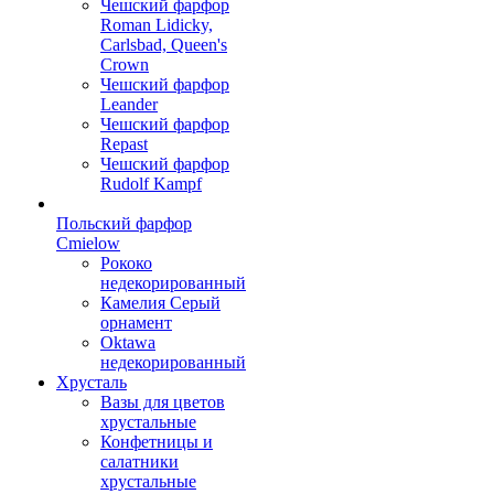
Чешский фарфор
Roman Lidicky,
Carlsbad, Queen's
Crown
Чешский фарфор
Leander
Чешский фарфор
Repast
Чешский фарфор
Rudolf Kampf
Польский фарфор
Сmielow
Рококо
недекорированный
Камелия Серый
орнамент
Oktawa
недекорированный
Хрусталь
Вазы для цветов
хрустальные
Конфетницы и
салатники
хрустальные