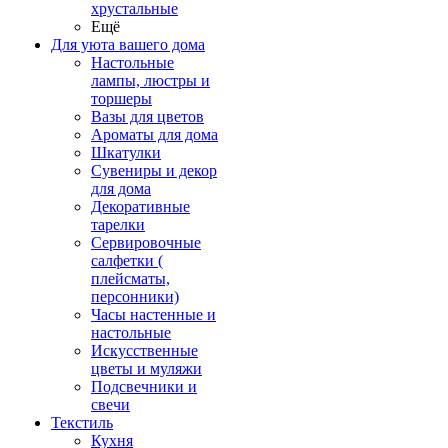
хрустальные
Ещё
Для уюта вашего дома
Настольные
лампы, люстры и
торшеры
Вазы для цветов
Ароматы для дома
Шкатулки
Сувениры и декор
для дома
Декоративные
тарелки
Сервировочные
салфетки (
плейсматы,
персонники)
Часы настенные и
настольные
Искусственные
цветы и муляжи
Подсвечники и
свечи
Текстиль
Кухня