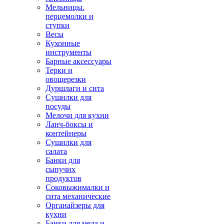
Мельницы.
перцемолки и
ступки
Весы
Кухонные
инструменты
Барные аксессуары
Терки и
овощерезки
Дуршлаги и сита
Сушилки для
посуды
Мелочи для кухни
Ланч-боксы и
контейнеры
Сушилки для
салата
Банки для
сыпучих
продуктов
Соковыжималки и
сита механические
Органайзеры для
кухни
Банки для меда и