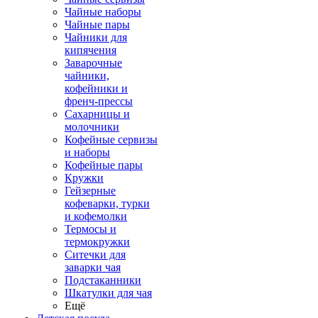
Чайные наборы
Чайные пары
Чайники для
кипячения
Заварочные
чайники,
кофейники и
френч-прессы
Сахарницы и
молочники
Кофейные сервизы
и наборы
Кофейные пары
Кружки
Гейзерные
кофеварки, турки
и кофемолки
Термосы и
термокружки
Ситечки для
заварки чая
Подстаканники
Шкатулки для чая
Ещё