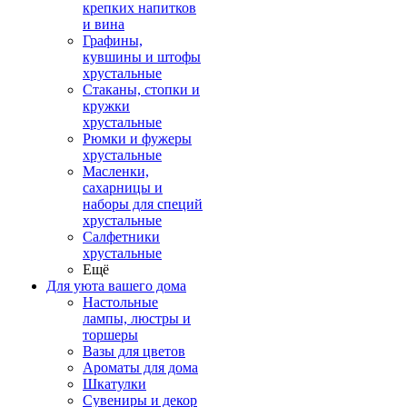
крепких напитков
и вина
Графины,
кувшины и штофы
хрустальные
Стаканы, стопки и
кружки
хрустальные
Рюмки и фужеры
хрустальные
Масленки,
сахарницы и
наборы для специй
хрустальные
Салфетники
хрустальные
Ещё
Для уюта вашего дома
Настольные
лампы, люстры и
торшеры
Вазы для цветов
Ароматы для дома
Шкатулки
Сувениры и декор