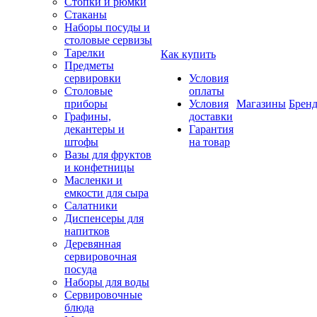
Стопки и рюмки
Стаканы
Наборы посуды и
столовые сервизы
Тарелки
Как купить
Предметы
сервировки
Условия
Столовые
оплаты
приборы
Условия
Магазины
Брен
Графины,
доставки
декантеры и
Гарантия
штофы
на товар
Вазы для фруктов
и конфетницы
Масленки и
емкости для сыра
Салатники
Диспенсеры для
напитков
Деревянная
сервировочная
посуда
Наборы для воды
Сервировочные
блюда