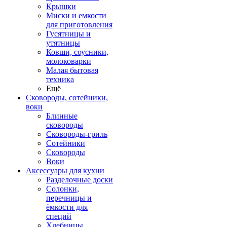
Крышки
Миски и емкости
для приготовления
Гусятницы и
утятницы
Ковши, соусники,
молоковарки
Малая бытовая
техника
Ещё
Сковороды, сотейники,
воки
Блинные
сковороды
Сковороды-гриль
Сотейники
Сковороды
Воки
Аксессуары для кухни
Разделочные доски
Солонки,
перечницы и
ёмкости для
специй
Хлебницы