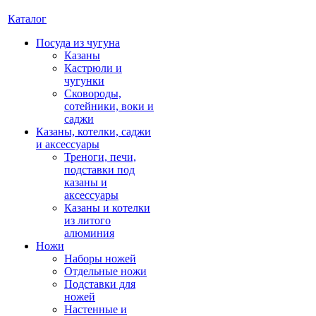
Каталог
Посуда из чугуна
Казаны
Кастрюли и
чугунки
Сковороды,
сотейники, воки и
саджи
Казаны, котелки, саджи
и аксессуары
Треноги, печи,
подставки под
казаны и
аксессуары
Казаны и котелки
из литого
алюминия
Ножи
Наборы ножей
Отдельные ножи
Подставки для
ножей
Настенные и