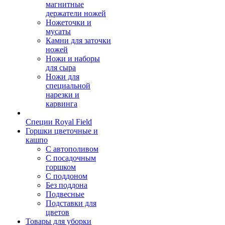
магнитные
держатели ножей
Ножеточки и
мусаты
Камни для заточки
ножей
Ножи и наборы
для сыра
Ножи для
специальной
нарезки и
карвинга
Специи Royal Field
Горшки цветочные и
кашпо
С автополивом
С посадочным
горшком
С поддоном
Без поддона
Подвесные
Подставки для
цветов
Товары для уборки