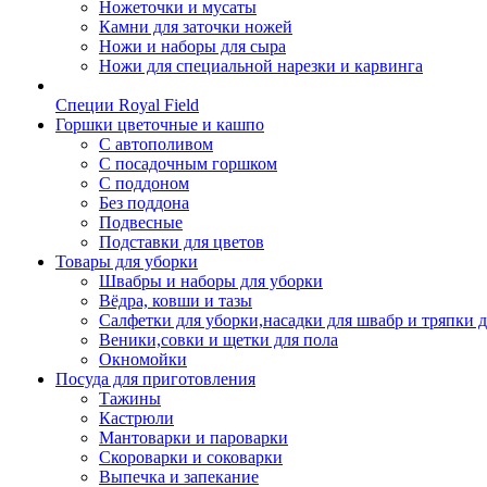
Ножеточки и мусаты
Камни для заточки ножей
Ножи и наборы для сыра
Ножи для специальной нарезки и карвинга
Специи Royal Field
Горшки цветочные и кашпо
С автополивом
С посадочным горшком
С поддоном
Без поддона
Подвесные
Подставки для цветов
Товары для уборки
Швабры и наборы для уборки
Вёдра, ковши и тазы
Салфетки для уборки,насадки для швабр и тряпки 
Веники,совки и щетки для пола
Окномойки
Посуда для приготовления
Тажины
Кастрюли
Мантоварки и пароварки
Скороварки и соковарки
Выпечка и запекание