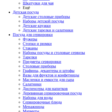
Шкатулки для чая
Ещё
Детская посуда
Детские столовые приборы
Наборы детской посуды
Детские кружки
Детские тарелки и салатники
Посуда для сервировки
Фужеры
Стопки и рюмки
Стаканы
Наборы посуды и столовые сервизы
Тарелки
Предметы сервировки
Столовые приборы
Графины, декантеры и штофы
Вазы для фруктов и конфетницы
Масленки и емкости для сыра
Салатники
Диспенсеры для напитков
Деревянная сервировочная посуда
Наборы для воды
Сервировочные блюда
Менажницы
Мармиты