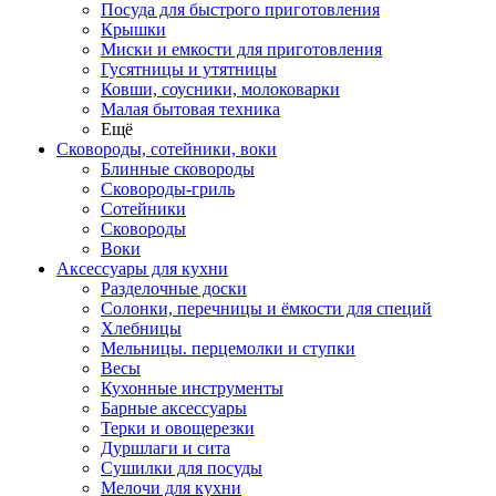
Посуда для быстрого приготовления
Крышки
Миски и емкости для приготовления
Гусятницы и утятницы
Ковши, соусники, молоковарки
Малая бытовая техника
Ещё
Сковороды, сотейники, воки
Блинные сковороды
Сковороды-гриль
Сотейники
Сковороды
Воки
Аксессуары для кухни
Разделочные доски
Солонки, перечницы и ёмкости для специй
Хлебницы
Мельницы. перцемолки и ступки
Весы
Кухонные инструменты
Барные аксессуары
Терки и овощерезки
Дуршлаги и сита
Сушилки для посуды
Мелочи для кухни