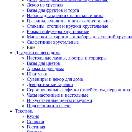
Декор из хрусталя
Вазы для фруктов и торта
Наборы для крепких напитков и вина
Графины, кувшины и штофы хрустальные
Стаканы, стопки и кружки хрустальные
Рюмки и фужеры хрустальные
Масленки, сахарницы и наборы для специй хруста
Салфетники хрустальные
Ещё
Для уюта вашего дома
Настольные лампы, люстры и торшеры
Вазы для цветов
Ароматы для дома
Шкатулки
Сувениры и декор для дома
Декоративные тарелки
Сервировочные салфетки ( плейсматы, персонники
Часы настенные и настольные
Искусственные цветы и муляжи
Подсвечники и свечи
Текстиль
Кухня
Спальня
Гостиная