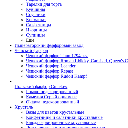
Тарелки для торта
Кувшины
Соусники
Креманки
Салфетницы
Икорницы
Супницы
Ещё
Императорский фарфоровый завод
Чешский фарфор
Чешский фарфор Thun 1794 a.s.
Чешский фарфор Roman Lidicky, Carlsbad, Queen's 
Чешский фарфор Leander
Чешский фарфор Repast
Чешский фарфор Rudolf Kampf
Польский фарфор Сmielow
Рококо недекорированный
Камелия Серый орнамент
Oktawa недекорированный
Хрусталь
Вазы для цветов хрустальные
Конфетницы и салатники хрустальные
Блюда сервировочные хрустальные
Дозы, шкатулки и копилки хрустальные