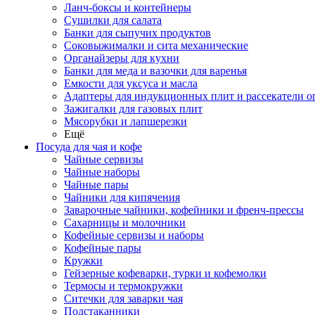
Ланч-боксы и контейнеры
Сушилки для салата
Банки для сыпучих продуктов
Соковыжималки и сита механические
Органайзеры для кухни
Банки для меда и вазочки для варенья
Емкости для уксуса и масла
Адаптеры для индукционных плит и рассекатели о
Зажигалки для газовых плит
Мясорубки и лапшерезки
Ещё
Посуда для чая и кофе
Чайные сервизы
Чайные наборы
Чайные пары
Чайники для кипячения
Заварочные чайники, кофейники и френч-прессы
Сахарницы и молочники
Кофейные сервизы и наборы
Кофейные пары
Кружки
Гейзерные кофеварки, турки и кофемолки
Термосы и термокружки
Ситечки для заварки чая
Подстаканники