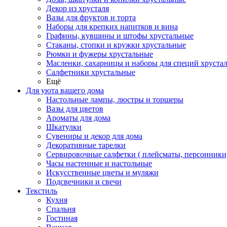
Декор из хрусталя
Вазы для фруктов и торта
Наборы для крепких напитков и вина
Графины, кувшины и штофы хрустальные
Стаканы, стопки и кружки хрустальные
Рюмки и фужеры хрустальные
Масленки, сахарницы и наборы для специй хруста
Салфетники хрустальные
Ещё
Для уюта вашего дома
Настольные лампы, люстры и торшеры
Вазы для цветов
Ароматы для дома
Шкатулки
Сувениры и декор для дома
Декоративные тарелки
Сервировочные салфетки ( плейсматы, персонники
Часы настенные и настольные
Искусственные цветы и муляжи
Подсвечники и свечи
Текстиль
Кухня
Спальня
Гостиная