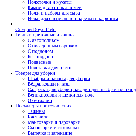
Ножеточки и мусаты
Камни для заточки ножей
Ножи и наборы для сыра
Ножи для специальной нарезки и карвинга
Специи Royal Field
Горшки цветочные и кашпо
С автополивом
С посадочным горшком
С поддоном
Без поддона
Подвесные
Подставки для цветов
Товары для уборки
Швабры и наборы для уборки
Вёдра, ковши и тазы
Салфетки для уборки,насадки для швабр и тряпки 
Веники,совки и щетки для пола
Окномойки
Посуда для приготовления
Тажины
Кастрюли
Мантоварки и пароварки
Скороварки и соковарки
Выпечка и запекание