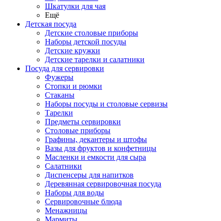
Шкатулки для чая
Ещё
Детская посуда
Детские столовые приборы
Наборы детской посуды
Детские кружки
Детские тарелки и салатники
Посуда для сервировки
Фужеры
Стопки и рюмки
Стаканы
Наборы посуды и столовые сервизы
Тарелки
Предметы сервировки
Столовые приборы
Графины, декантеры и штофы
Вазы для фруктов и конфетницы
Масленки и емкости для сыра
Салатники
Диспенсеры для напитков
Деревянная сервировочная посуда
Наборы для воды
Сервировочные блюда
Менажницы
Мармиты