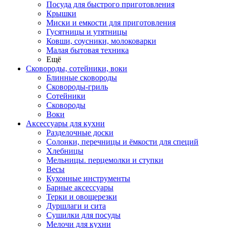
Посуда для быстрого приготовления
Крышки
Миски и емкости для приготовления
Гусятницы и утятницы
Ковши, соусники, молоковарки
Малая бытовая техника
Ещё
Сковороды, сотейники, воки
Блинные сковороды
Сковороды-гриль
Сотейники
Сковороды
Воки
Аксессуары для кухни
Разделочные доски
Солонки, перечницы и ёмкости для специй
Хлебницы
Мельницы. перцемолки и ступки
Весы
Кухонные инструменты
Барные аксессуары
Терки и овощерезки
Дуршлаги и сита
Сушилки для посуды
Мелочи для кухни