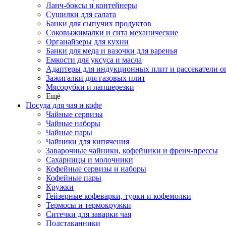
Ланч-боксы и контейнеры
Сушилки для салата
Банки для сыпучих продуктов
Соковыжималки и сита механические
Органайзеры для кухни
Банки для меда и вазочки для варенья
Емкости для уксуса и масла
Адаптеры для индукционных плит и рассекатели о
Зажигалки для газовых плит
Мясорубки и лапшерезки
Ещё
Посуда для чая и кофе
Чайные сервизы
Чайные наборы
Чайные пары
Чайники для кипячения
Заварочные чайники, кофейники и френч-прессы
Сахарницы и молочники
Кофейные сервизы и наборы
Кофейные пары
Кружки
Гейзерные кофеварки, турки и кофемолки
Термосы и термокружки
Ситечки для заварки чая
Подстаканники