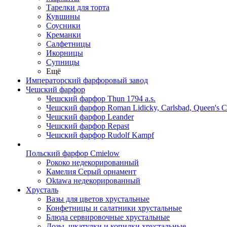
Тарелки для торта
Кувшины
Соусники
Креманки
Салфетницы
Икорницы
Супницы
Ещё
Императорский фарфоровый завод
Чешский фарфор
Чешский фарфор Thun 1794 a.s.
Чешский фарфор Roman Lidicky, Carlsbad, Queen's 
Чешский фарфор Leander
Чешский фарфор Repast
Чешский фарфор Rudolf Kampf
Польский фарфор Сmielow
Рококо недекорированный
Камелия Серый орнамент
Oktawa недекорированный
Хрусталь
Вазы для цветов хрустальные
Конфетницы и салатники хрустальные
Блюда сервировочные хрустальные
Дозы, шкатулки и копилки хрустальные