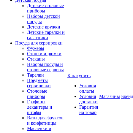
Детская посуда
Детские столовые
приборы
Наборы детской
посуды
Детские кружки
Детские тарелки и
салатники
Посуда для сервировки
Фужеры
Стопки и рюмки
Стаканы
Наборы посуды и
столовые сервизы
Тарелки
Как купить
Предметы
сервировки
Условия
Столовые
оплаты
приборы
Условия
Магазины
Брен
Графины,
доставки
декантеры и
Гарантия
штофы
на товар
Вазы для фруктов
и конфетницы
Масленки и