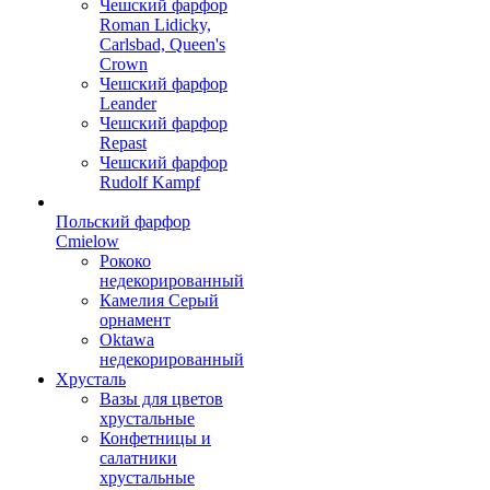
Чешский фарфор
Roman Lidicky,
Carlsbad, Queen's
Crown
Чешский фарфор
Leander
Чешский фарфор
Repast
Чешский фарфор
Rudolf Kampf
Польский фарфор
Сmielow
Рококо
недекорированный
Камелия Серый
орнамент
Oktawa
недекорированный
Хрусталь
Вазы для цветов
хрустальные
Конфетницы и
салатники
хрустальные