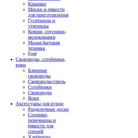
Крышки
Миски и емкости
для приготовления
Гусятницы и
утятницы
Ковши, соусники,
молоковарки
Малая бытовая
техника
Ещё
Сковороды, сотейники,
воки
Блинные
сковороды
Сковороды-гриль
Сотейники
Сковороды
Воки
Аксессуары для кухни
Разделочные доски
Солонки,
перечницы и
ёмкости для
специй
Хлебницы