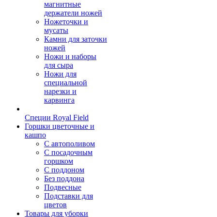
магнитные
держатели ножей
Ножеточки и
мусаты
Камни для заточки
ножей
Ножи и наборы
для сыра
Ножи для
специальной
нарезки и
карвинга
Специи Royal Field
Горшки цветочные и
кашпо
С автополивом
С посадочным
горшком
С поддоном
Без поддона
Подвесные
Подставки для
цветов
Товары для уборки