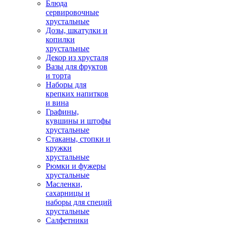
Блюда
сервировочные
хрустальные
Дозы, шкатулки и
копилки
хрустальные
Декор из хрусталя
Вазы для фруктов
и торта
Наборы для
крепких напитков
и вина
Графины,
кувшины и штофы
хрустальные
Стаканы, стопки и
кружки
хрустальные
Рюмки и фужеры
хрустальные
Масленки,
сахарницы и
наборы для специй
хрустальные
Салфетники