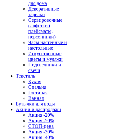
для дома
Декоративные
тарелки
Сервировочные
салфетки (
плейсматы,
персонники)
Часы настенные и
настольные
Искусственные
цветы и муляжи
Подсвечники и
свечи
Текстиль
Кухня
Спальня
Гостиная
Ванная
Бутылки для воды
Акции и распродажи
Акция -20%
Акция -50%
СТОП-цена
Акция -30%
Акция -40%