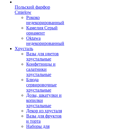
Польский фарфор
Сmielow
Рококо
недекорированный
Камелия Серый
орнамент
Oktawa
недекорированный
Хрусталь
Вазы для цветов
хрустальные
Конфетницы и
салатники
хрустальные
Блюда
сервировочные
хрустальные
Дозы, шкатулки и
копилки
хрустальные
Декор из хрусталя
Вазы для фруктов
и торта
Наборы для