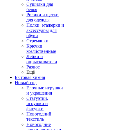
Сушилки для
белья
Ролики и щетки
для одежды
Полки, этажерки и
аксессуары для
обуви
Стремянки
Крючки
хозяйственные
Лейки и
опрыскиватели
Разное
Ещё
Бытовая химия
Новый год
Елочные игрушки
и украшения
Статуэтки,
игрушки и
фигурки
Новогодний
текстиль
Новогодние
венки, ветки, ели