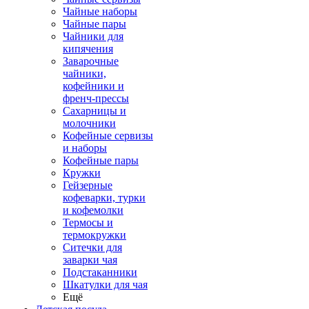
Чайные наборы
Чайные пары
Чайники для
кипячения
Заварочные
чайники,
кофейники и
френч-прессы
Сахарницы и
молочники
Кофейные сервизы
и наборы
Кофейные пары
Кружки
Гейзерные
кофеварки, турки
и кофемолки
Термосы и
термокружки
Ситечки для
заварки чая
Подстаканники
Шкатулки для чая
Ещё