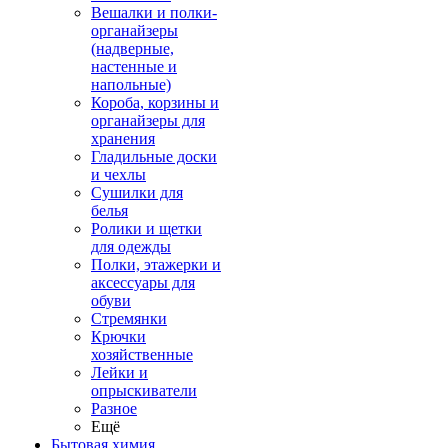
Вешалки и полки-
органайзеры
(надверные,
настенные и
напольные)
Короба, корзины и
органайзеры для
хранения
Гладильные доски
и чехлы
Сушилки для
белья
Ролики и щетки
для одежды
Полки, этажерки и
аксессуары для
обуви
Стремянки
Крючки
хозяйственные
Лейки и
опрыскиватели
Разное
Ещё
Бытовая химия