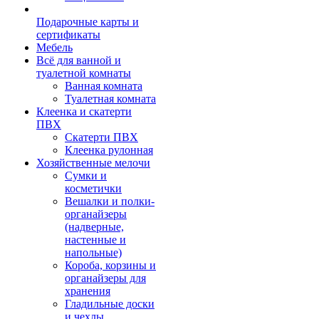
Подарочные карты и
сертификаты
Мебель
Всё для ванной и
туалетной комнаты
Ванная комната
Туалетная комната
Клеенка и скатерти
ПВХ
Скатерти ПВХ
Клеенка рулонная
Хозяйственные мелочи
Сумки и
косметички
Вешалки и полки-
органайзеры
(надверные,
настенные и
напольные)
Короба, корзины и
органайзеры для
хранения
Гладильные доски
и чехлы