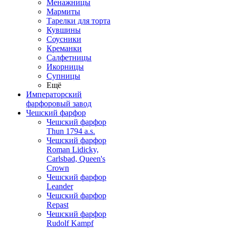
Менажницы
Мармиты
Тарелки для торта
Кувшины
Соусники
Креманки
Салфетницы
Икорницы
Супницы
Ещё
Императорский
фарфоровый завод
Чешский фарфор
Чешский фарфор
Thun 1794 a.s.
Чешский фарфор
Roman Lidicky,
Carlsbad, Queen's
Crown
Чешский фарфор
Leander
Чешский фарфор
Repast
Чешский фарфор
Rudolf Kampf