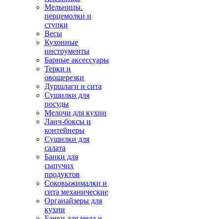
Мельницы.
перцемолки и
ступки
Весы
Кухонные
инструменты
Барные аксессуары
Терки и
овощерезки
Дуршлаги и сита
Сушилки для
посуды
Мелочи для кухни
Ланч-боксы и
контейнеры
Сушилки для
салата
Банки для
сыпучих
продуктов
Соковыжималки и
сита механические
Органайзеры для
кухни
Банки для меда и