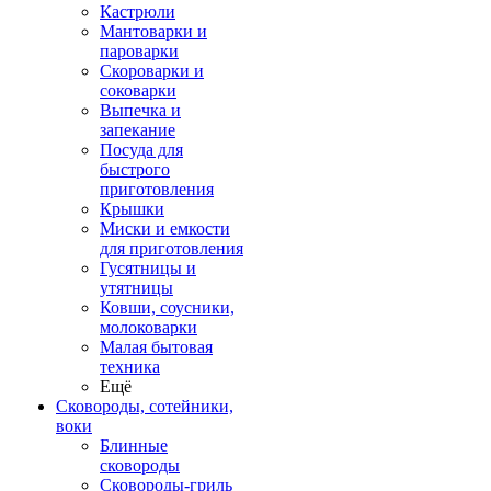
Кастрюли
Мантоварки и
пароварки
Скороварки и
соковарки
Выпечка и
запекание
Посуда для
быстрого
приготовления
Крышки
Миски и емкости
для приготовления
Гусятницы и
утятницы
Ковши, соусники,
молоковарки
Малая бытовая
техника
Ещё
Сковороды, сотейники,
воки
Блинные
сковороды
Сковороды-гриль