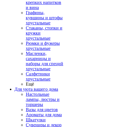
крепких напитков
и вина
Графины,
кувшины и штофы
хрустальные
Стаканы, стопки и
кружки
хрустальные
Рюмки и фужеры
хрустальные
Масленки,
сахарницы и
наборы для специй
хрустальные
Салфетники
хрустальные
Ещё
Для уюта вашего дома
Настольные
лампы, люстры и
торшеры
Вазы для цветов
Ароматы для дома
Шкатулки
Сувениры и декор