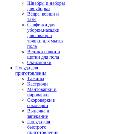
Швабры и наборы
для уборки
Вёдра, ковши и
тазы
Салфетки для
уборки,насадки
для швабр и
тряпки для мытья
пола
Веники,совки и
щетки для пола
Окномойки
Посуда для
приготовления
Тажины
Кастрюли
Мантоварки и
пароварки
Скороварки и
соковарки
Выпечка и
запекание
Посуда для
быстрого
приготовления