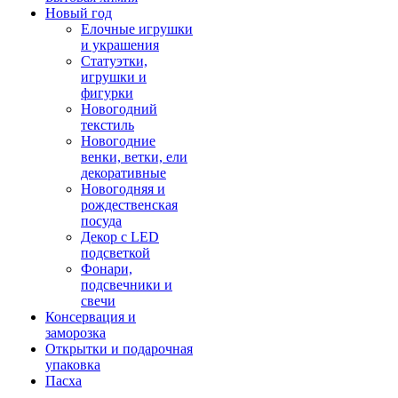
Новый год
Елочные игрушки
и украшения
Статуэтки,
игрушки и
фигурки
Новогодний
текстиль
Новогодние
венки, ветки, ели
декоративные
Новогодняя и
рождественская
посуда
Декор с LED
подсветкой
Фонари,
подсвечники и
свечи
Консервация и
заморозка
Открытки и подарочная
упаковка
Пасха