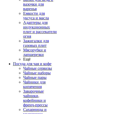
вазочки для
варенья
Емкости для
уксуса и масла
Адаптеры для
индукционных
плит и рассекатели
огня
Зажигалки для
газовых плит
Мясорубки и
лапшерезки
Ещё
Посуда для чая и кофе
Чайные сервизы
Чайные наборы
Чайные пары
Чайники для
кипячения
Заварочные
чайники,
кофейники и
френч-прессы
Сахарницы и