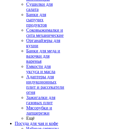
Сушилки для
салата
Банки для
сыпучих
продуктов
Соковыжималки и
сита механические
Органайзеры для
кухни
Банки для меда и
вазочки для
варенья
Емкости для
уксуса и масла
Адаптеры для
индукционных
плит и рассекатели
огня
Зажигалки для
газовых плит
Мясорубки и
лапшерезки
Ещё
Посуда для чая и кофе
Чайные сервизы