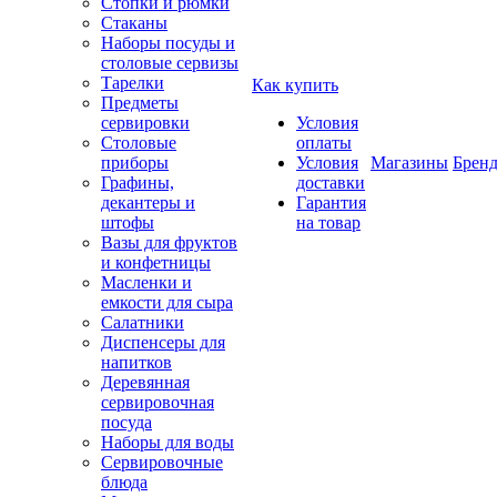
Стопки и рюмки
Стаканы
Наборы посуды и
столовые сервизы
Тарелки
Как купить
Предметы
сервировки
Условия
Столовые
оплаты
приборы
Условия
Магазины
Брен
Графины,
доставки
декантеры и
Гарантия
штофы
на товар
Вазы для фруктов
и конфетницы
Масленки и
емкости для сыра
Салатники
Диспенсеры для
напитков
Деревянная
сервировочная
посуда
Наборы для воды
Сервировочные
блюда