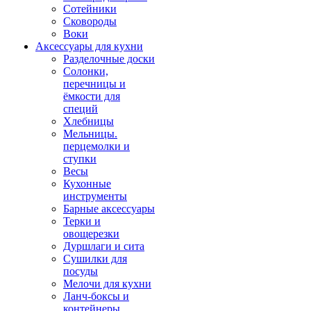
Сотейники
Сковороды
Воки
Аксессуары для кухни
Разделочные доски
Солонки,
перечницы и
ёмкости для
специй
Хлебницы
Мельницы.
перцемолки и
ступки
Весы
Кухонные
инструменты
Барные аксессуары
Терки и
овощерезки
Дуршлаги и сита
Сушилки для
посуды
Мелочи для кухни
Ланч-боксы и
контейнеры