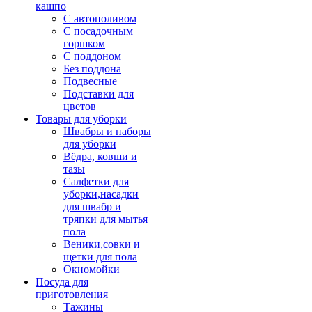
кашпо
С автополивом
С посадочным
горшком
С поддоном
Без поддона
Подвесные
Подставки для
цветов
Товары для уборки
Швабры и наборы
для уборки
Вёдра, ковши и
тазы
Салфетки для
уборки,насадки
для швабр и
тряпки для мытья
пола
Веники,совки и
щетки для пола
Окномойки
Посуда для
приготовления
Тажины