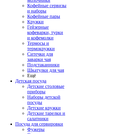
молочники
Кофейные сервизы
и наборы
Кофейные пары
Кружки
Гейзерные
кофеварки, турки
и кофемолки
Термосы и
термокружки
Ситечки для
заварки чая
Подстаканники
Шкатулки для чая
Ещё
Детская посуда
Детские столовые
приборы
Наборы детской
посуды
Детские кружки
Детские тарелки и
салатники
Посуда для сервировки
Фужеры