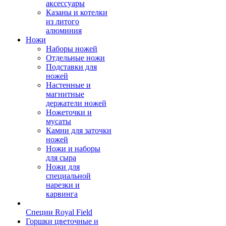
аксессуары
Казаны и котелки
из литого
алюминия
Ножи
Наборы ножей
Отдельные ножи
Подставки для
ножей
Настенные и
магнитные
держатели ножей
Ножеточки и
мусаты
Камни для заточки
ножей
Ножи и наборы
для сыра
Ножи для
специальной
нарезки и
карвинга
Специи Royal Field
Горшки цветочные и