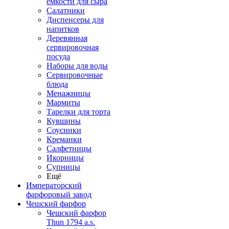
емкости для сыра
Салатники
Диспенсеры для
напитков
Деревянная
сервировочная
посуда
Наборы для воды
Сервировочные
блюда
Менажницы
Мармиты
Тарелки для торта
Кувшины
Соусники
Креманки
Салфетницы
Икорницы
Супницы
Ещё
Императорский
фарфоровый завод
Чешский фарфор
Чешский фарфор
Thun 1794 a.s.