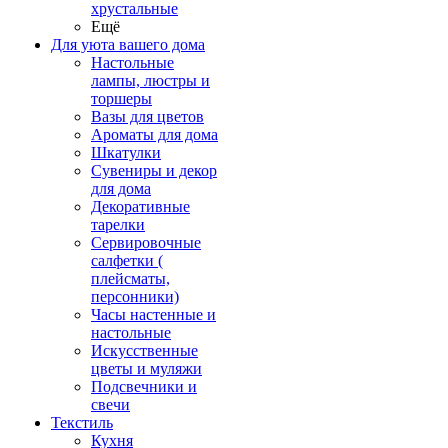
хрустальные
Ещё
Для уюта вашего дома
Настольные
лампы, люстры и
торшеры
Вазы для цветов
Ароматы для дома
Шкатулки
Сувениры и декор
для дома
Декоративные
тарелки
Сервировочные
салфетки (
плейсматы,
персонники)
Часы настенные и
настольные
Искусственные
цветы и муляжи
Подсвечники и
свечи
Текстиль
Кухня