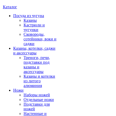
Каталог
Посуда из чугуна
Казаны
Кастрюли и
чугунки
Сковороды,
сотейники, воки и
саджи
Казаны, котелки, саджи
и аксессуары
Треноги, печи,
подставки под
казаны и
аксессуары
Казаны и котелки
из литого
алюминия
Ножи
Наборы ножей
Отдельные ножи
Подставки для
ножей
Настенные и