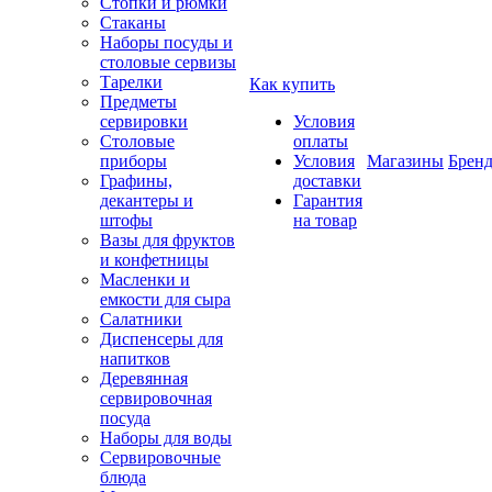
Стопки и рюмки
Стаканы
Наборы посуды и
столовые сервизы
Тарелки
Как купить
Предметы
сервировки
Условия
Столовые
оплаты
приборы
Условия
Магазины
Брен
Графины,
доставки
декантеры и
Гарантия
штофы
на товар
Вазы для фруктов
и конфетницы
Масленки и
емкости для сыра
Салатники
Диспенсеры для
напитков
Деревянная
сервировочная
посуда
Наборы для воды
Сервировочные
блюда