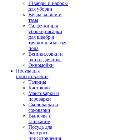
Швабры и наборы
для уборки
Вёдра, ковши и
тазы
Салфетки для
уборки,насадки
для швабр и
тряпки для мытья
пола
Веники,совки и
щетки для пола
Окномойки
Посуда для
приготовления
Тажины
Кастрюли
Мантоварки и
пароварки
Скороварки и
соковарки
Выпечка и
запекание
Посуда для
быстрого
приготовления