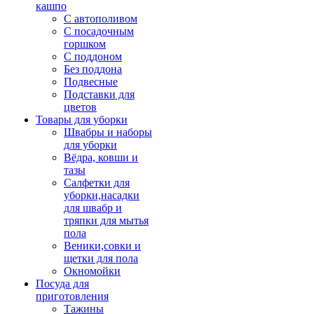
кашпо
С автополивом
С посадочным
горшком
С поддоном
Без поддона
Подвесные
Подставки для
цветов
Товары для уборки
Швабры и наборы
для уборки
Вёдра, ковши и
тазы
Салфетки для
уборки,насадки
для швабр и
тряпки для мытья
пола
Веники,совки и
щетки для пола
Окномойки
Посуда для
приготовления
Тажины