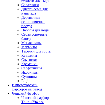
емкости для сыра
Салатники
Диспенсеры для
напитков
Деревянная
сервировочная
посуда
Наборы для воды
Сервировочные
блюда
Менажницы
Мармиты
Тарелки для торта
Кувшины
Соусники
Креманки
Салфетницы
Икорницы
Супницы
Ещё
Императорский
фарфоровый завод
Чешский фарфор
Чешский фарфор
Thun 1794 a.s.