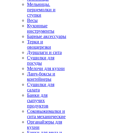
Мельницы.
перцемолки и
ступки
Весы
Кухонные
инструменты
Барные аксессуары
Терки и
овощерезки
Дуршлаги и сита
Сушилки для
посуды
Мелочи для кухни
Ланч-боксы и
контейнеры
Сушилки для
салата
Банки для
сыпучих
продуктов
Соковыжималки и
сита механические
Органайзеры для
кухни
Банки для меда и