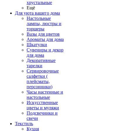
хрустальные
Ещё
Для уюта вашего дома
Настольные
лампы, люстры и
торшеры
Вазы для цветов
Ароматы для дома
Шкатулки
Сувениры и декор
для дома
Декоративные
тарелки
Сервировочные
салфетки (
плейсматы,
персонники)
Часы настенные и
настольные
Искусственные
цветы и муляжи
Подсвечники и
свечи
Текстиль
Кухня