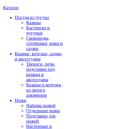
Каталог
Посуда из чугуна
Казаны
Кастрюли и
чугунки
Сковороды,
сотейники, воки и
саджи
Казаны, котелки, саджи
и аксессуары
Треноги, печи,
подставки под
казаны и
аксессуары
Казаны и котелки
из литого
алюминия
Ножи
Наборы ножей
Отдельные ножи
Подставки для
ножей
Настенные и