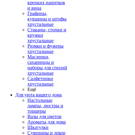
крепких напитков
и вина
Графины,
кувшины и штофы
хрустальные
Стаканы, стопки и
кружки
хрустальные
Рюмки и фужеры
хрустальные
Масленки,
сахарницы и
наборы для специй
хрустальные
Салфетники
хрустальные
Ещё
Для уюта вашего дома
Настольные
лампы, люстры и
торшеры
Вазы для цветов
Ароматы для дома
Шкатулки
Сувениры и декор