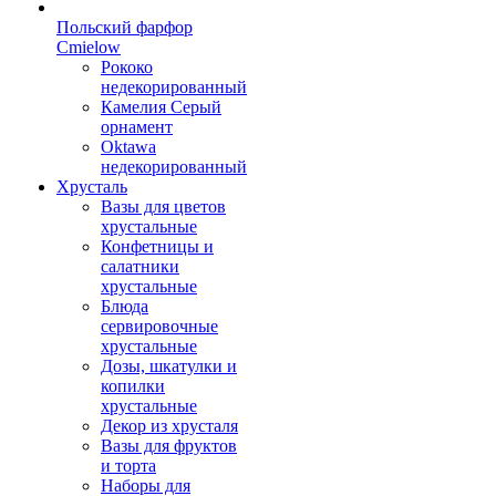
Польский фарфор
Сmielow
Рококо
недекорированный
Камелия Серый
орнамент
Oktawa
недекорированный
Хрусталь
Вазы для цветов
хрустальные
Конфетницы и
салатники
хрустальные
Блюда
сервировочные
хрустальные
Дозы, шкатулки и
копилки
хрустальные
Декор из хрусталя
Вазы для фруктов
и торта
Наборы для