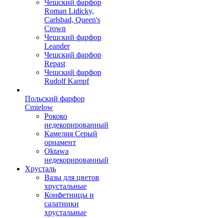
Чешский фарфор
Roman Lidicky,
Carlsbad, Queen's
Crown
Чешский фарфор
Leander
Чешский фарфор
Repast
Чешский фарфор
Rudolf Kampf
Польский фарфор
Сmielow
Рококо
недекорированный
Камелия Серый
орнамент
Oktawa
недекорированный
Хрусталь
Вазы для цветов
хрустальные
Конфетницы и
салатники
хрустальные