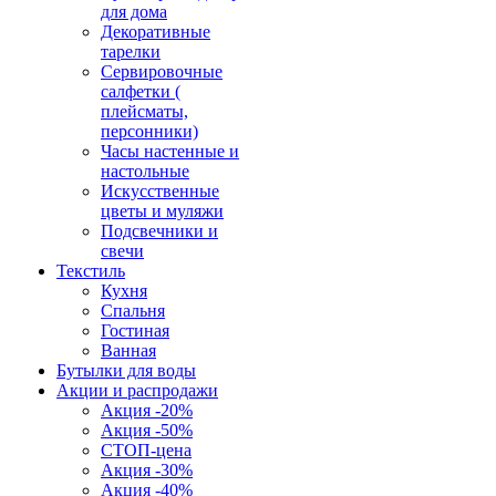
для дома
Декоративные
тарелки
Сервировочные
салфетки (
плейсматы,
персонники)
Часы настенные и
настольные
Искусственные
цветы и муляжи
Подсвечники и
свечи
Текстиль
Кухня
Спальня
Гостиная
Ванная
Бутылки для воды
Акции и распродажи
Акция -20%
Акция -50%
СТОП-цена
Акция -30%
Акция -40%