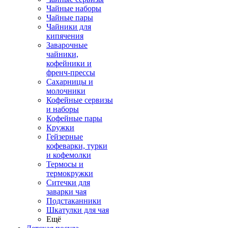
Чайные наборы
Чайные пары
Чайники для
кипячения
Заварочные
чайники,
кофейники и
френч-прессы
Сахарницы и
молочники
Кофейные сервизы
и наборы
Кофейные пары
Кружки
Гейзерные
кофеварки, турки
и кофемолки
Термосы и
термокружки
Ситечки для
заварки чая
Подстаканники
Шкатулки для чая
Ещё