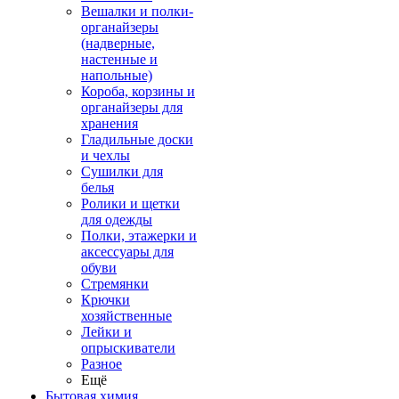
Вешалки и полки-
органайзеры
(надверные,
настенные и
напольные)
Короба, корзины и
органайзеры для
хранения
Гладильные доски
и чехлы
Сушилки для
белья
Ролики и щетки
для одежды
Полки, этажерки и
аксессуары для
обуви
Стремянки
Крючки
хозяйственные
Лейки и
опрыскиватели
Разное
Ещё
Бытовая химия