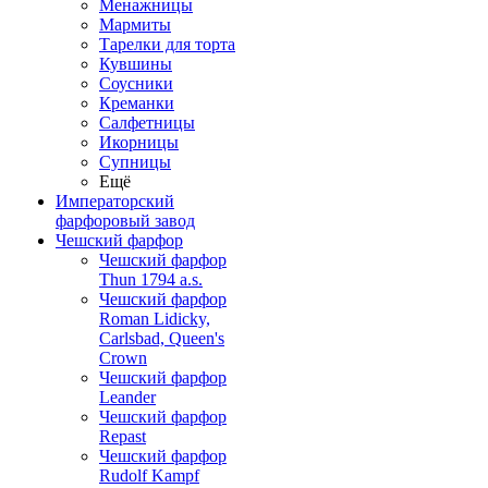
Менажницы
Мармиты
Тарелки для торта
Кувшины
Соусники
Креманки
Салфетницы
Икорницы
Супницы
Ещё
Императорский
фарфоровый завод
Чешский фарфор
Чешский фарфор
Thun 1794 a.s.
Чешский фарфор
Roman Lidicky,
Carlsbad, Queen's
Crown
Чешский фарфор
Leander
Чешский фарфор
Repast
Чешский фарфор
Rudolf Kampf