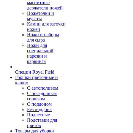
магнитные
держатели ножей
Ножеточки и
мусаты
Камни для заточки
ножей
Ножи и наборы
для сыра
Ножи для
специальной
нарезки и
карвинга
Специи Royal Field
Горшки цветочные и
кашпо
С автополивом
С посадочным
горшком
С поддоном
Без поддона
Подвесные
Подставки для
цветов
Товары для уборки