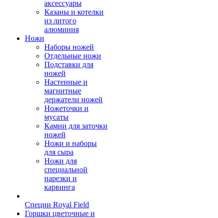
аксессуары
Казаны и котелки
из литого
алюминия
Ножи
Наборы ножей
Отдельные ножи
Подставки для
ножей
Настенные и
магнитные
держатели ножей
Ножеточки и
мусаты
Камни для заточки
ножей
Ножи и наборы
для сыра
Ножи для
специальной
нарезки и
карвинга
Специи Royal Field
Горшки цветочные и