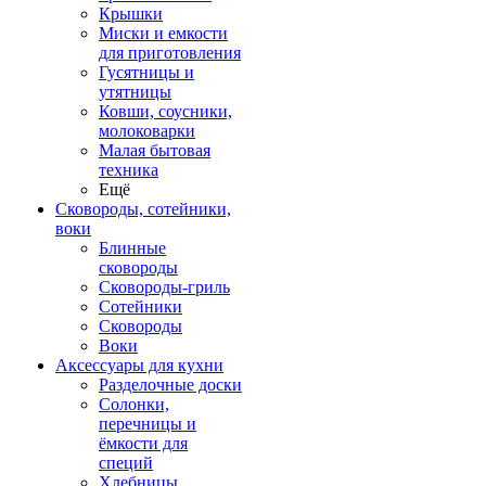
Крышки
Миски и емкости
для приготовления
Гусятницы и
утятницы
Ковши, соусники,
молоковарки
Малая бытовая
техника
Ещё
Сковороды, сотейники,
воки
Блинные
сковороды
Сковороды-гриль
Сотейники
Сковороды
Воки
Аксессуары для кухни
Разделочные доски
Солонки,
перечницы и
ёмкости для
специй
Хлебницы