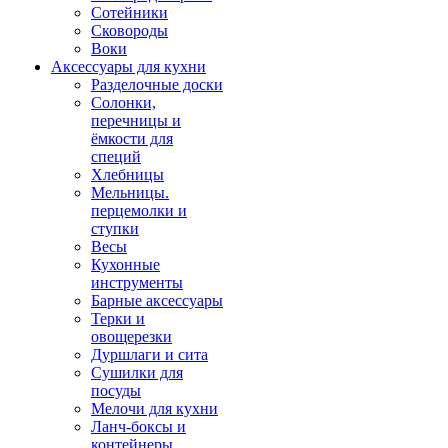
Сотейники
Сковороды
Воки
Аксессуары для кухни
Разделочные доски
Солонки,
перечницы и
ёмкости для
специй
Хлебницы
Мельницы.
перцемолки и
ступки
Весы
Кухонные
инструменты
Барные аксессуары
Терки и
овощерезки
Дуршлаги и сита
Сушилки для
посуды
Мелочи для кухни
Ланч-боксы и
контейнеры