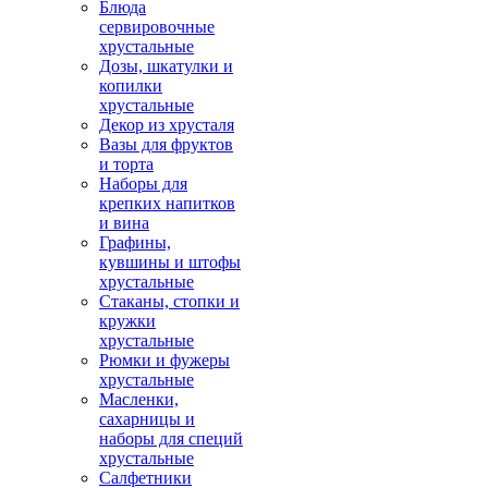
Блюда
сервировочные
хрустальные
Дозы, шкатулки и
копилки
хрустальные
Декор из хрусталя
Вазы для фруктов
и торта
Наборы для
крепких напитков
и вина
Графины,
кувшины и штофы
хрустальные
Стаканы, стопки и
кружки
хрустальные
Рюмки и фужеры
хрустальные
Масленки,
сахарницы и
наборы для специй
хрустальные
Салфетники