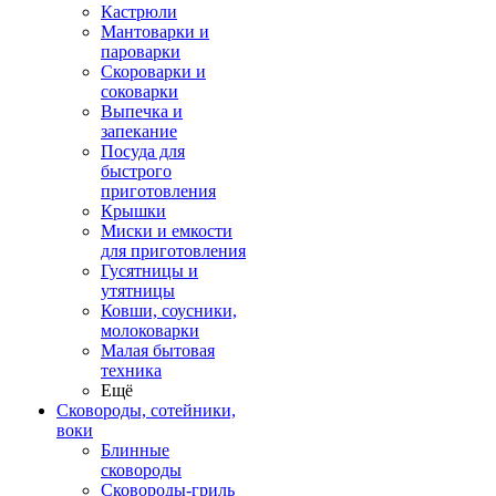
Кастрюли
Мантоварки и
пароварки
Скороварки и
соковарки
Выпечка и
запекание
Посуда для
быстрого
приготовления
Крышки
Миски и емкости
для приготовления
Гусятницы и
утятницы
Ковши, соусники,
молоковарки
Малая бытовая
техника
Ещё
Сковороды, сотейники,
воки
Блинные
сковороды
Сковороды-гриль