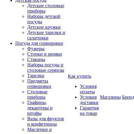
Детская посуда
Детские столовые
приборы
Наборы детской
посуды
Детские кружки
Детские тарелки и
салатники
Посуда для сервировки
Фужеры
Стопки и рюмки
Стаканы
Наборы посуды и
столовые сервизы
Тарелки
Как купить
Предметы
сервировки
Условия
Столовые
оплаты
приборы
Условия
Магазины
Брен
Графины,
доставки
декантеры и
Гарантия
штофы
на товар
Вазы для фруктов
и конфетницы
Масленки и