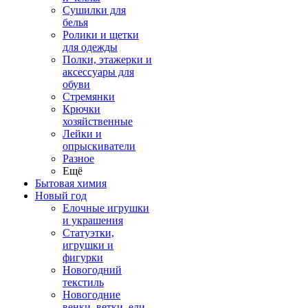
Сушилки для
белья
Ролики и щетки
для одежды
Полки, этажерки и
аксессуары для
обуви
Стремянки
Крючки
хозяйственные
Лейки и
опрыскиватели
Разное
Ещё
Бытовая химия
Новый год
Елочные игрушки
и украшения
Статуэтки,
игрушки и
фигурки
Новогодний
текстиль
Новогодние
венки, ветки, ели