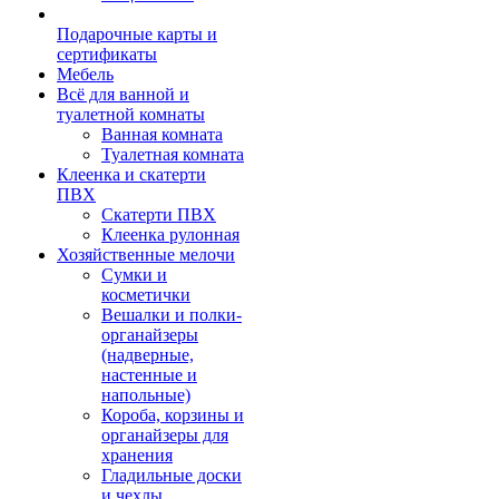
Подарочные карты и
сертификаты
Мебель
Всё для ванной и
туалетной комнаты
Ванная комната
Туалетная комната
Клеенка и скатерти
ПВХ
Скатерти ПВХ
Клеенка рулонная
Хозяйственные мелочи
Сумки и
косметички
Вешалки и полки-
органайзеры
(надверные,
настенные и
напольные)
Короба, корзины и
органайзеры для
хранения
Гладильные доски
и чехлы