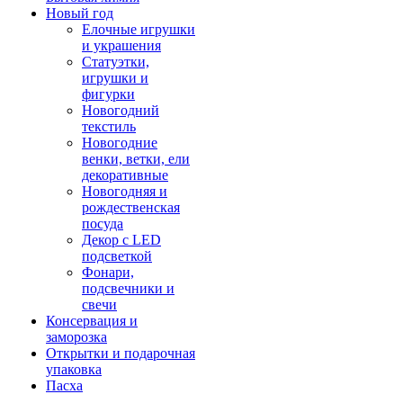
Новый год
Елочные игрушки
и украшения
Статуэтки,
игрушки и
фигурки
Новогодний
текстиль
Новогодние
венки, ветки, ели
декоративные
Новогодняя и
рождественская
посуда
Декор с LED
подсветкой
Фонари,
подсвечники и
свечи
Консервация и
заморозка
Открытки и подарочная
упаковка
Пасха