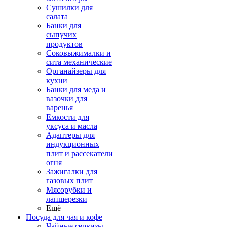
Сушилки для
салата
Банки для
сыпучих
продуктов
Соковыжималки и
сита механические
Органайзеры для
кухни
Банки для меда и
вазочки для
варенья
Емкости для
уксуса и масла
Адаптеры для
индукционных
плит и рассекатели
огня
Зажигалки для
газовых плит
Мясорубки и
лапшерезки
Ещё
Посуда для чая и кофе
Чайные сервизы