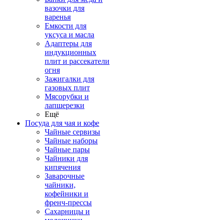
вазочки для
варенья
Емкости для
уксуса и масла
Адаптеры для
индукционных
плит и рассекатели
огня
Зажигалки для
газовых плит
Мясорубки и
лапшерезки
Ещё
Посуда для чая и кофе
Чайные сервизы
Чайные наборы
Чайные пары
Чайники для
кипячения
Заварочные
чайники,
кофейники и
френч-прессы
Сахарницы и