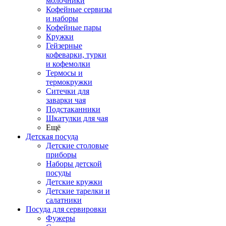
молочники
Кофейные сервизы
и наборы
Кофейные пары
Кружки
Гейзерные
кофеварки, турки
и кофемолки
Термосы и
термокружки
Ситечки для
заварки чая
Подстаканники
Шкатулки для чая
Ещё
Детская посуда
Детские столовые
приборы
Наборы детской
посуды
Детские кружки
Детские тарелки и
салатники
Посуда для сервировки
Фужеры