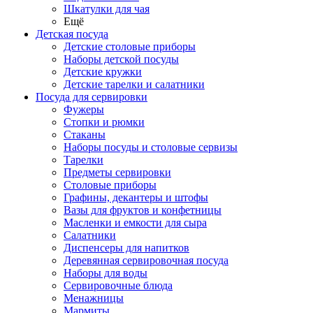
Шкатулки для чая
Ещё
Детская посуда
Детские столовые приборы
Наборы детской посуды
Детские кружки
Детские тарелки и салатники
Посуда для сервировки
Фужеры
Стопки и рюмки
Стаканы
Наборы посуды и столовые сервизы
Тарелки
Предметы сервировки
Столовые приборы
Графины, декантеры и штофы
Вазы для фруктов и конфетницы
Масленки и емкости для сыра
Салатники
Диспенсеры для напитков
Деревянная сервировочная посуда
Наборы для воды
Сервировочные блюда
Менажницы
Мармиты