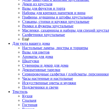
Декор из хрусталя
Вазы для фруктов и торта
Наборы для крепких напитков и вина
Графины, кувшины и штофы хрустальные
Стаканы, стопки и кружки хрустальные
Рюмки и фужеры хрустальные
Масленки, сахарницы и наборы для специй хруста
Салфетники хрустальные
Ещё
Для уюта вашего дома
Настольные лампы, люстры и торшеры
Вазы для цветов
Ароматы для дома
Шкатулки
Сувениры и декор для дома
Декоративные тарелки
Сервировочные салфетки ( плейсматы, персонники
Часы настенные и настольные
Искусственные цветы и муляжи
Подсвечники и свечи
Текстиль
Кухня
Спальня
Гостиная