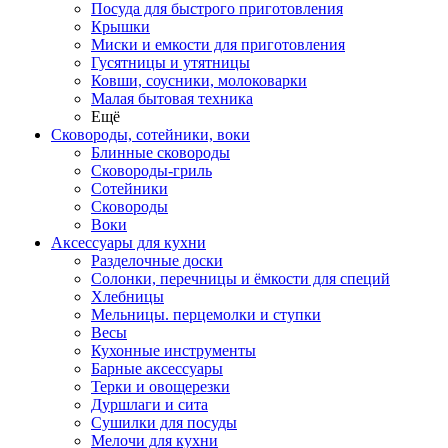
Посуда для быстрого приготовления
Крышки
Миски и емкости для приготовления
Гусятницы и утятницы
Ковши, соусники, молоковарки
Малая бытовая техника
Ещё
Сковороды, сотейники, воки
Блинные сковороды
Сковороды-гриль
Сотейники
Сковороды
Воки
Аксессуары для кухни
Разделочные доски
Солонки, перечницы и ёмкости для специй
Хлебницы
Мельницы. перцемолки и ступки
Весы
Кухонные инструменты
Барные аксессуары
Терки и овощерезки
Дуршлаги и сита
Сушилки для посуды
Мелочи для кухни