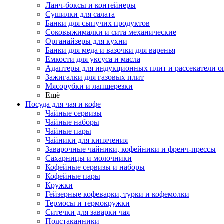
Ланч-боксы и контейнеры
Сушилки для салата
Банки для сыпучих продуктов
Соковыжималки и сита механические
Органайзеры для кухни
Банки для меда и вазочки для варенья
Емкости для уксуса и масла
Адаптеры для индукционных плит и рассекатели о
Зажигалки для газовых плит
Мясорубки и лапшерезки
Ещё
Посуда для чая и кофе
Чайные сервизы
Чайные наборы
Чайные пары
Чайники для кипячения
Заварочные чайники, кофейники и френч-прессы
Сахарницы и молочники
Кофейные сервизы и наборы
Кофейные пары
Кружки
Гейзерные кофеварки, турки и кофемолки
Термосы и термокружки
Ситечки для заварки чая
Подстаканники