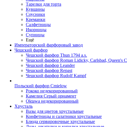
Тарелки для торта
Кувшины
Соусники
Креманки
Салфетницы
Икорницы
Супницы
Ещё
Императорский фарфоровый завод
Чешский фарфор
Чешский фарфор Thun 1794 a.s.
Чешский фарфор Roman Lidicky, Carlsbad, Queen's 
Чешский фарфор Leander
Чешский фарфор Repast
Чешский фарфор Rudolf Kampf
Польский фарфор Сmielow
Рококо недекорированный
Камелия Серый орнамент
Oktawa недекорированный
Хрусталь
Вазы для цветов хрустальные
Конфетницы и салатники хрустальные
Блюда сервировочные хрустальные
Дозы, шкатулки и копилки хрустальные