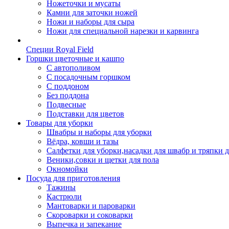
Ножеточки и мусаты
Камни для заточки ножей
Ножи и наборы для сыра
Ножи для специальной нарезки и карвинга
Специи Royal Field
Горшки цветочные и кашпо
С автополивом
С посадочным горшком
С поддоном
Без поддона
Подвесные
Подставки для цветов
Товары для уборки
Швабры и наборы для уборки
Вёдра, ковши и тазы
Салфетки для уборки,насадки для швабр и тряпки 
Веники,совки и щетки для пола
Окномойки
Посуда для приготовления
Тажины
Кастрюли
Мантоварки и пароварки
Скороварки и соковарки
Выпечка и запекание