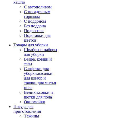
кашпо
С автополивом
С посадочным
горшком
С поддоном
Без поддона
Подвесные
Подставки для
цветов
Товары для уборки
Швабры и наборы
для уборки
Вёдра, ковши и
тазы
Салфетки для
уборки,насадки
для швабр и
тряпки для мытья
пола
Веники,совки и
щетки для пола
Окномойки
Посуда для
приготовления
Тажины