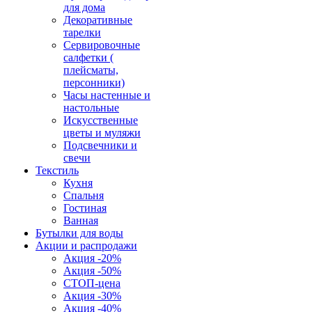
для дома
Декоративные
тарелки
Сервировочные
салфетки (
плейсматы,
персонники)
Часы настенные и
настольные
Искусственные
цветы и муляжи
Подсвечники и
свечи
Текстиль
Кухня
Спальня
Гостиная
Ванная
Бутылки для воды
Акции и распродажи
Акция -20%
Акция -50%
СТОП-цена
Акция -30%
Акция -40%