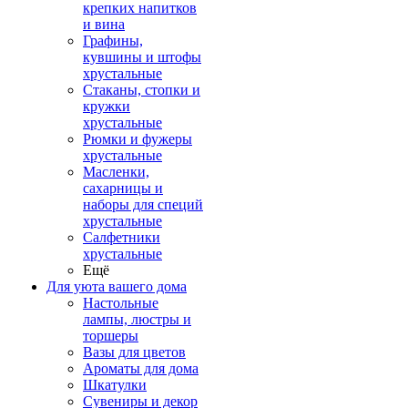
крепких напитков
и вина
Графины,
кувшины и штофы
хрустальные
Стаканы, стопки и
кружки
хрустальные
Рюмки и фужеры
хрустальные
Масленки,
сахарницы и
наборы для специй
хрустальные
Салфетники
хрустальные
Ещё
Для уюта вашего дома
Настольные
лампы, люстры и
торшеры
Вазы для цветов
Ароматы для дома
Шкатулки
Сувениры и декор