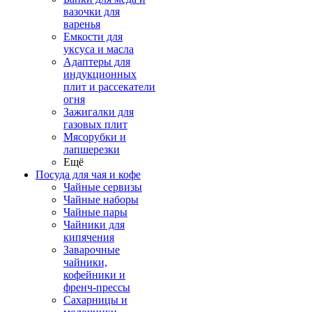
вазочки для
варенья
Емкости для
уксуса и масла
Адаптеры для
индукционных
плит и рассекатели
огня
Зажигалки для
газовых плит
Мясорубки и
лапшерезки
Ещё
Посуда для чая и кофе
Чайные сервизы
Чайные наборы
Чайные пары
Чайники для
кипячения
Заварочные
чайники,
кофейники и
френч-прессы
Сахарницы и