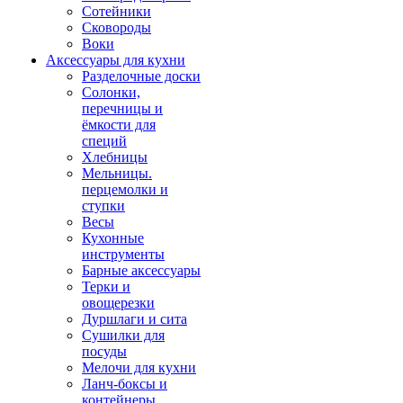
Сотейники
Сковороды
Воки
Аксессуары для кухни
Разделочные доски
Солонки,
перечницы и
ёмкости для
специй
Хлебницы
Мельницы.
перцемолки и
ступки
Весы
Кухонные
инструменты
Барные аксессуары
Терки и
овощерезки
Дуршлаги и сита
Сушилки для
посуды
Мелочи для кухни
Ланч-боксы и
контейнеры