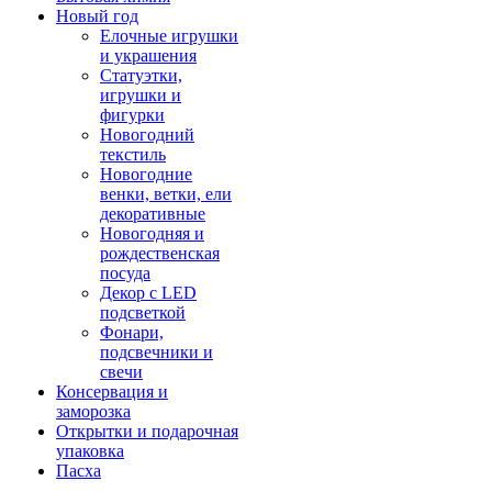
Новый год
Елочные игрушки
и украшения
Статуэтки,
игрушки и
фигурки
Новогодний
текстиль
Новогодние
венки, ветки, ели
декоративные
Новогодняя и
рождественская
посуда
Декор с LED
подсветкой
Фонари,
подсвечники и
свечи
Консервация и
заморозка
Открытки и подарочная
упаковка
Пасха