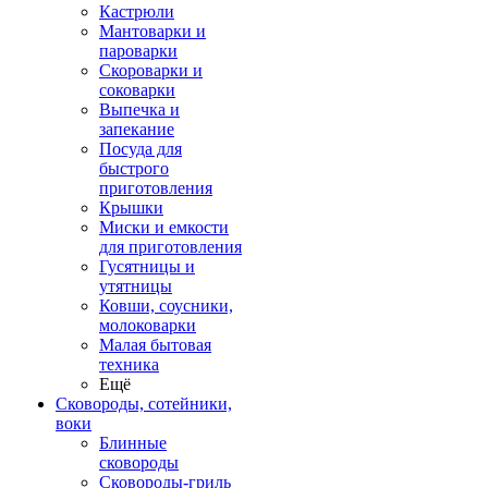
Кастрюли
Мантоварки и
пароварки
Скороварки и
соковарки
Выпечка и
запекание
Посуда для
быстрого
приготовления
Крышки
Миски и емкости
для приготовления
Гусятницы и
утятницы
Ковши, соусники,
молоковарки
Малая бытовая
техника
Ещё
Сковороды, сотейники,
воки
Блинные
сковороды
Сковороды-гриль