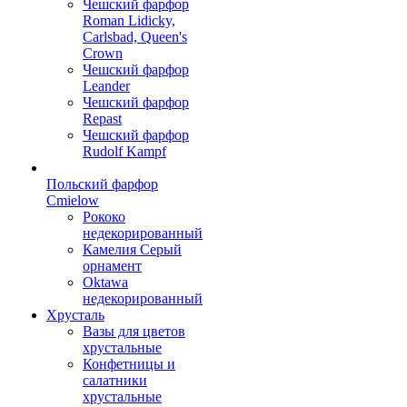
Чешский фарфор
Roman Lidicky,
Carlsbad, Queen's
Crown
Чешский фарфор
Leander
Чешский фарфор
Repast
Чешский фарфор
Rudolf Kampf
Польский фарфор
Сmielow
Рококо
недекорированный
Камелия Серый
орнамент
Oktawa
недекорированный
Хрусталь
Вазы для цветов
хрустальные
Конфетницы и
салатники
хрустальные