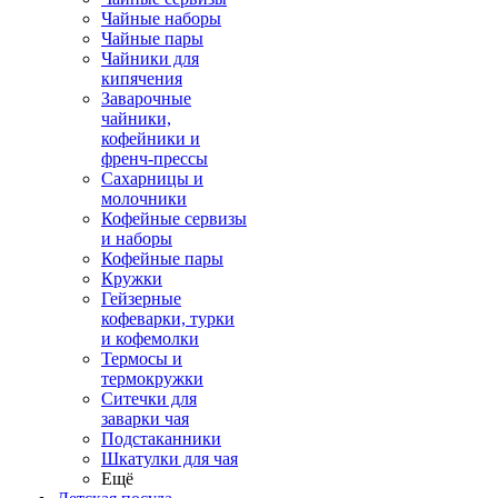
Чайные наборы
Чайные пары
Чайники для
кипячения
Заварочные
чайники,
кофейники и
френч-прессы
Сахарницы и
молочники
Кофейные сервизы
и наборы
Кофейные пары
Кружки
Гейзерные
кофеварки, турки
и кофемолки
Термосы и
термокружки
Ситечки для
заварки чая
Подстаканники
Шкатулки для чая
Ещё