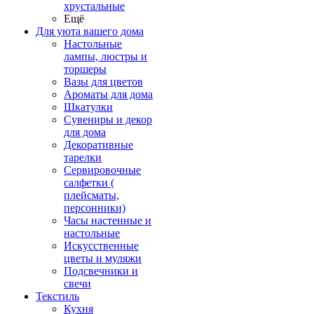
хрустальные
Ещё
Для уюта вашего дома
Настольные
лампы, люстры и
торшеры
Вазы для цветов
Ароматы для дома
Шкатулки
Сувениры и декор
для дома
Декоративные
тарелки
Сервировочные
салфетки (
плейсматы,
персонники)
Часы настенные и
настольные
Искусственные
цветы и муляжи
Подсвечники и
свечи
Текстиль
Кухня