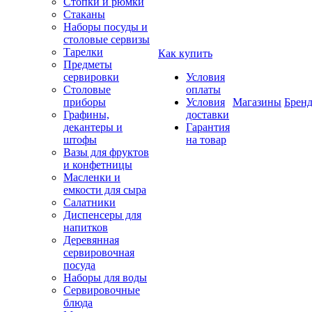
Стопки и рюмки
Стаканы
Наборы посуды и
столовые сервизы
Тарелки
Как купить
Предметы
сервировки
Условия
Столовые
оплаты
приборы
Условия
Магазины
Брен
Графины,
доставки
декантеры и
Гарантия
штофы
на товар
Вазы для фруктов
и конфетницы
Масленки и
емкости для сыра
Салатники
Диспенсеры для
напитков
Деревянная
сервировочная
посуда
Наборы для воды
Сервировочные
блюда