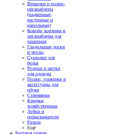
Вешалки и полки-
органайзеры
(надверные,
настенные и
напольные)
Короба, корзины и
органайзеры для
хранения
Гладильные доски
и чехлы
Сушилки для
белья
Ролики и щетки
для одежды
Полки, этажерки и
аксессуары для
обуви
Стремянки
Крючки
хозяйственные
Лейки и
опрыскиватели
Разное
Ещё
Бытовая химия