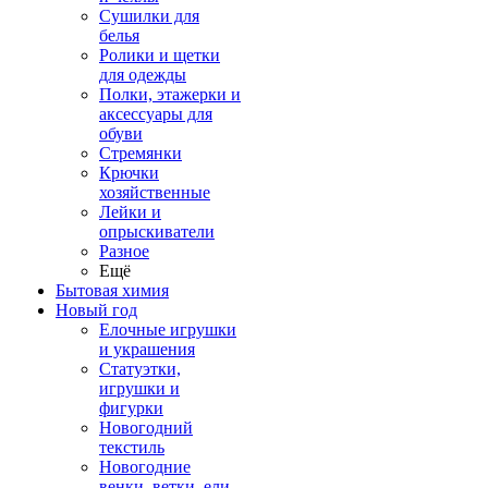
Сушилки для
белья
Ролики и щетки
для одежды
Полки, этажерки и
аксессуары для
обуви
Стремянки
Крючки
хозяйственные
Лейки и
опрыскиватели
Разное
Ещё
Бытовая химия
Новый год
Елочные игрушки
и украшения
Статуэтки,
игрушки и
фигурки
Новогодний
текстиль
Новогодние
венки, ветки, ели