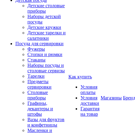
Детская посуда
Детские столовые
приборы
Наборы детской
посуды
Детские кружки
Детские тарелки и
салатники
Посуда для сервировки
Фужеры
Стопки и рюмки
Стаканы
Наборы посуды и
столовые сервизы
Тарелки
Как купить
Предметы
сервировки
Условия
Столовые
оплаты
приборы
Условия
Магазины
Брен
Графины,
доставки
декантеры и
Гарантия
штофы
на товар
Вазы для фруктов
и конфетницы
Масленки и