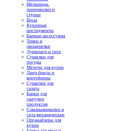
Мельницы.
перцемолки и
ступки
Весы
Кухонные
инструменты
Барные аксессуары
Терки и
овощерезки
Дуршлаги и сита
Сушилки для
посуды
Мелочи для кухни
Ланч-боксы и
контейнеры
Сушилки для
салата
Банки для
сыпучих
продуктов
Соковыжималки и
сита механические
Органайзеры для
кухни
Банки для меда и