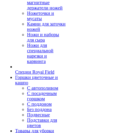
магнитные
держатели ножей
Ножеточки и
мусаты
Камни для заточки
ножей
Ножи и наборы
для сыра
Ножи для
специальной
нарезки и
карвинга
Специи Royal Field
Горшки цветочные и
кашпо
С автополивом
С посадочным
горшком
С поддоном
Без поддона
Подвесные
Подставки для
цветов
Товары для уборки