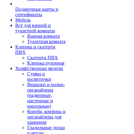
Подарочные карты и
сертификаты
Мебель
Всё для ванной и
туалетной комнаты
Ванная комната
Туалетная комната
Клеенка и скатерти
ПВХ
Скатерти ПВХ
Клеенка рулонная
Хозяйственные мелочи
Сумки и
косметички
Вешалки и полки-
органайзеры
(надверные,
настенные и
напольные)
Короба, корзины и
органайзеры для
хранения
Гладильные доски
и чехлы