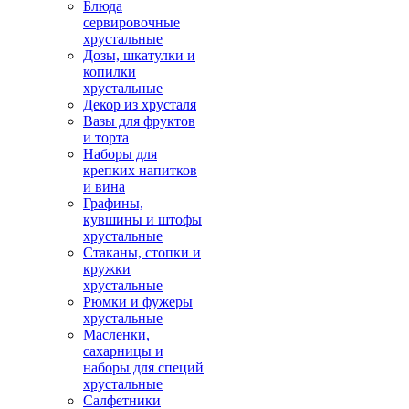
Блюда
сервировочные
хрустальные
Дозы, шкатулки и
копилки
хрустальные
Декор из хрусталя
Вазы для фруктов
и торта
Наборы для
крепких напитков
и вина
Графины,
кувшины и штофы
хрустальные
Стаканы, стопки и
кружки
хрустальные
Рюмки и фужеры
хрустальные
Масленки,
сахарницы и
наборы для специй
хрустальные
Салфетники