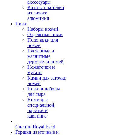
аксессуары
Казаны и котелки
из литого
алюминия
Ножи
Наборы ножей
Отдельные ножи
Подставки для
ножей
Настенные и
магнитные
держатели ножей
Ножеточки и
мусаты
Камни для заточки
ножей
Ножи и наборы
для сыра
Ножи для
специальной
нарезки и
карвинга
Специи Royal Field
Горшки цветочные и