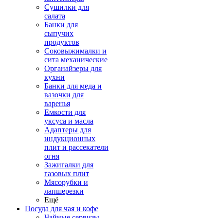
Сушилки для
салата
Банки для
сыпучих
продуктов
Соковыжималки и
сита механические
Органайзеры для
кухни
Банки для меда и
вазочки для
варенья
Емкости для
уксуса и масла
Адаптеры для
индукционных
плит и рассекатели
огня
Зажигалки для
газовых плит
Мясорубки и
лапшерезки
Ещё
Посуда для чая и кофе
Чайные сервизы