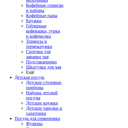
молочники
Кофейные сервизы
и наборы
Кофейные пары
Кружки
Гейзерные
кофеварки, турки
и кофемолки
Термосы и
термокружки
Ситечки для
заварки чая
Подстаканники
Шкатулки для чая
Ещё
Детская посуда
Детские столовые
приборы
Наборы детской
посуды
Детские кружки
Детские тарелки и
салатники
Посуда для сервировки
Фужеры