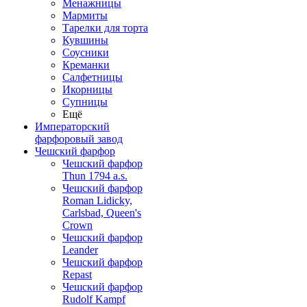
Менажницы
Мармиты
Тарелки для торта
Кувшины
Соусники
Креманки
Салфетницы
Икорницы
Супницы
Ещё
Императорский
фарфоровый завод
Чешский фарфор
Чешский фарфор
Thun 1794 a.s.
Чешский фарфор
Roman Lidicky,
Carlsbad, Queen's
Crown
Чешский фарфор
Leander
Чешский фарфор
Repast
Чешский фарфор
Rudolf Kampf