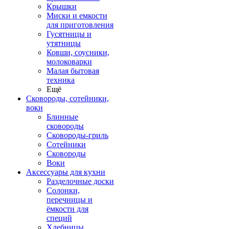
Крышки
Миски и емкости
для приготовления
Гусятницы и
утятницы
Ковши, соусники,
молоковарки
Малая бытовая
техника
Ещё
Сковороды, сотейники,
воки
Блинные
сковороды
Сковороды-гриль
Сотейники
Сковороды
Воки
Аксессуары для кухни
Разделочные доски
Солонки,
перечницы и
ёмкости для
специй
Хлебницы