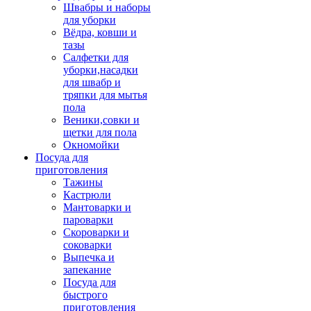
Швабры и наборы
для уборки
Вёдра, ковши и
тазы
Салфетки для
уборки,насадки
для швабр и
тряпки для мытья
пола
Веники,совки и
щетки для пола
Окномойки
Посуда для
приготовления
Тажины
Кастрюли
Мантоварки и
пароварки
Скороварки и
соковарки
Выпечка и
запекание
Посуда для
быстрого
приготовления