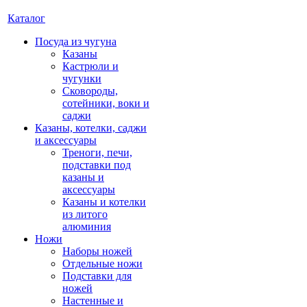
Каталог
Посуда из чугуна
Казаны
Кастрюли и
чугунки
Сковороды,
сотейники, воки и
саджи
Казаны, котелки, саджи
и аксессуары
Треноги, печи,
подставки под
казаны и
аксессуары
Казаны и котелки
из литого
алюминия
Ножи
Наборы ножей
Отдельные ножи
Подставки для
ножей
Настенные и