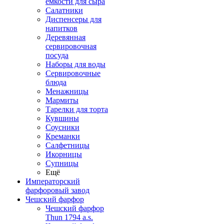
емкости для сыра
Салатники
Диспенсеры для
напитков
Деревянная
сервировочная
посуда
Наборы для воды
Сервировочные
блюда
Менажницы
Мармиты
Тарелки для торта
Кувшины
Соусники
Креманки
Салфетницы
Икорницы
Супницы
Ещё
Императорский
фарфоровый завод
Чешский фарфор
Чешский фарфор
Thun 1794 a.s.