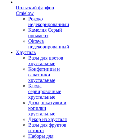
Польский фарфор
Сmielow
Рококо
недекорированный
Камелия Серый
орнамент
Oktawa
недекорированный
Хрусталь
Вазы для цветов
хрустальные
Конфетницы и
салатники
хрустальные
Блюда
сервировочные
хрустальные
Дозы, шкатулки и
копилки
хрустальные
Декор из хрусталя
Вазы для фруктов
и торта
Наборы для