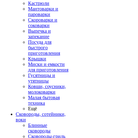
Кастрюли
Мантоварки и
пароварки
Скороварки и
соковарки
Выпечка и
запекание
Посуда для
быстрого
приготовления
Крышки
Миски и емкости
для приготовления
Гусятницы и
утятницы
Ковши, соусники,
молоковарки
Малая бытовая
техника
Ещё
Сковороды, сотейники,
воки
Блинные
сковороды
Сковороды-гриль