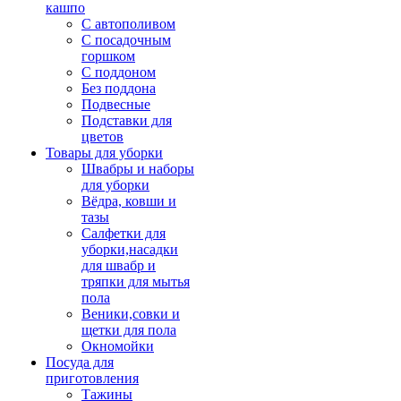
кашпо
С автополивом
С посадочным
горшком
С поддоном
Без поддона
Подвесные
Подставки для
цветов
Товары для уборки
Швабры и наборы
для уборки
Вёдра, ковши и
тазы
Салфетки для
уборки,насадки
для швабр и
тряпки для мытья
пола
Веники,совки и
щетки для пола
Окномойки
Посуда для
приготовления
Тажины