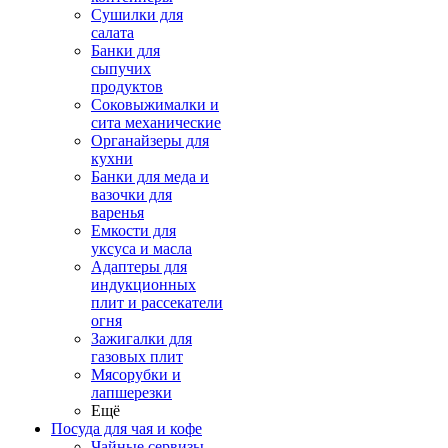
Сушилки для
салата
Банки для
сыпучих
продуктов
Соковыжималки и
сита механические
Органайзеры для
кухни
Банки для меда и
вазочки для
варенья
Емкости для
уксуса и масла
Адаптеры для
индукционных
плит и рассекатели
огня
Зажигалки для
газовых плит
Мясорубки и
лапшерезки
Ещё
Посуда для чая и кофе
Чайные сервизы