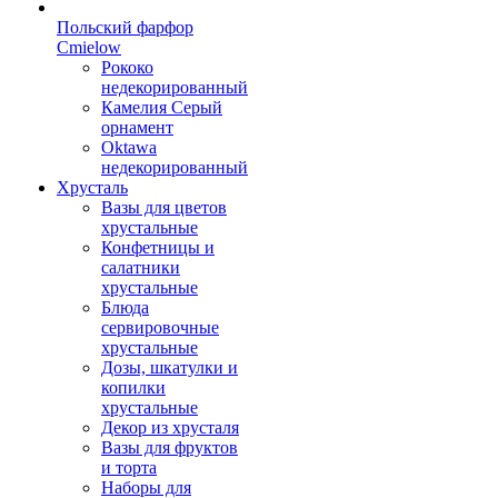
Польский фарфор
Сmielow
Рококо
недекорированный
Камелия Серый
орнамент
Oktawa
недекорированный
Хрусталь
Вазы для цветов
хрустальные
Конфетницы и
салатники
хрустальные
Блюда
сервировочные
хрустальные
Дозы, шкатулки и
копилки
хрустальные
Декор из хрусталя
Вазы для фруктов
и торта
Наборы для