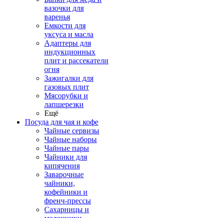
вазочки для
варенья
Емкости для
уксуса и масла
Адаптеры для
индукционных
плит и рассекатели
огня
Зажигалки для
газовых плит
Мясорубки и
лапшерезки
Ещё
Посуда для чая и кофе
Чайные сервизы
Чайные наборы
Чайные пары
Чайники для
кипячения
Заварочные
чайники,
кофейники и
френч-прессы
Сахарницы и