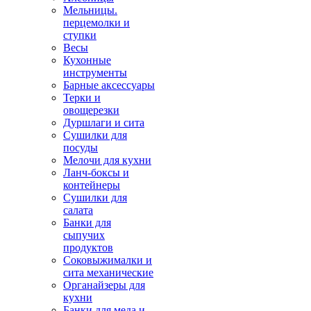
Мельницы.
перцемолки и
ступки
Весы
Кухонные
инструменты
Барные аксессуары
Терки и
овощерезки
Дуршлаги и сита
Сушилки для
посуды
Мелочи для кухни
Ланч-боксы и
контейнеры
Сушилки для
салата
Банки для
сыпучих
продуктов
Соковыжималки и
сита механические
Органайзеры для
кухни
Банки для меда и