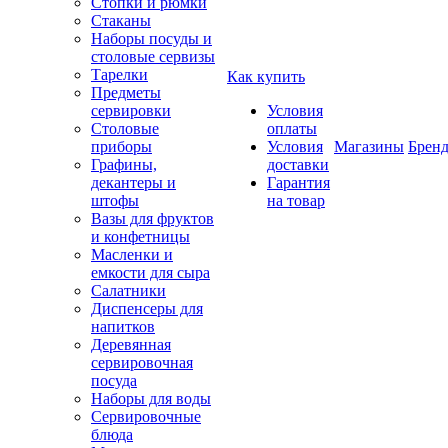
Стопки и рюмки
Стаканы
Наборы посуды и
столовые сервизы
Тарелки
Как купить
Предметы
сервировки
Условия
Столовые
оплаты
приборы
Условия
Магазины
Брен
Графины,
доставки
декантеры и
Гарантия
штофы
на товар
Вазы для фруктов
и конфетницы
Масленки и
емкости для сыра
Салатники
Диспенсеры для
напитков
Деревянная
сервировочная
посуда
Наборы для воды
Сервировочные
блюда