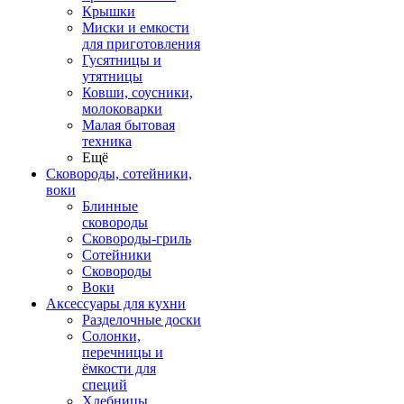
Крышки
Миски и емкости
для приготовления
Гусятницы и
утятницы
Ковши, соусники,
молоковарки
Малая бытовая
техника
Ещё
Сковороды, сотейники,
воки
Блинные
сковороды
Сковороды-гриль
Сотейники
Сковороды
Воки
Аксессуары для кухни
Разделочные доски
Солонки,
перечницы и
ёмкости для
специй
Хлебницы