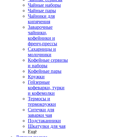
Чайные наборы
Чайные пары
Чайники для
кипячения
Заварочные
чайники,
кофейники и
френч-прессы
Сахарницы и
молочники
Кофейные сервизы
и наборы
Кофейные пары
Кружки
Гейзерные
кофеварки, турки
и кофемолки
Термосы и
термокружки
Ситечки для
заварки чая
Подстаканники
Шкатулки для чая
Ещё