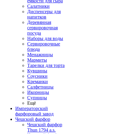
емкости для сыра
Салатники
Диспенсеры для
напитков
Деревянная
сервировочная
посуда
Наборы для воды
Сервировочные
блюда
Менажницы
Мармиты
Тарелки для торта
Кувшины
Соусники
Креманки
Салфетницы
Икорницы
Супницы
Ещё
Императорский
фарфоровый завод
Чешский фарфор
Чешский фарфор
Thun 1794 a.s.