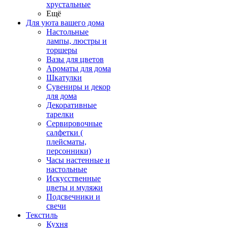
хрустальные
Ещё
Для уюта вашего дома
Настольные
лампы, люстры и
торшеры
Вазы для цветов
Ароматы для дома
Шкатулки
Сувениры и декор
для дома
Декоративные
тарелки
Сервировочные
салфетки (
плейсматы,
персонники)
Часы настенные и
настольные
Искусственные
цветы и муляжи
Подсвечники и
свечи
Текстиль
Кухня