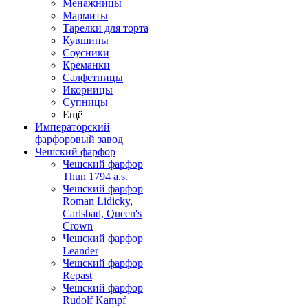
Менажницы
Мармиты
Тарелки для торта
Кувшины
Соусники
Креманки
Салфетницы
Икорницы
Супницы
Ещё
Императорский
фарфоровый завод
Чешский фарфор
Чешский фарфор
Thun 1794 a.s.
Чешский фарфор
Roman Lidicky,
Carlsbad, Queen's
Crown
Чешский фарфор
Leander
Чешский фарфор
Repast
Чешский фарфор
Rudolf Kampf