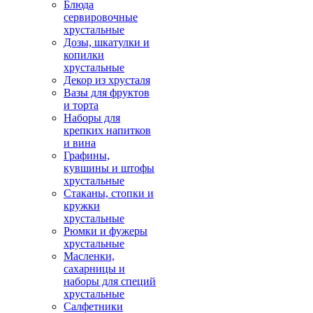
Блюда
сервировочные
хрустальные
Дозы, шкатулки и
копилки
хрустальные
Декор из хрусталя
Вазы для фруктов
и торта
Наборы для
крепких напитков
и вина
Графины,
кувшины и штофы
хрустальные
Стаканы, стопки и
кружки
хрустальные
Рюмки и фужеры
хрустальные
Масленки,
сахарницы и
наборы для специй
хрустальные
Салфетники