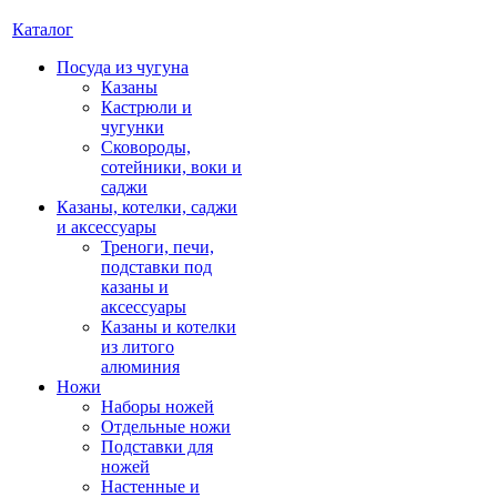
Каталог
Посуда из чугуна
Казаны
Кастрюли и
чугунки
Сковороды,
сотейники, воки и
саджи
Казаны, котелки, саджи
и аксессуары
Треноги, печи,
подставки под
казаны и
аксессуары
Казаны и котелки
из литого
алюминия
Ножи
Наборы ножей
Отдельные ножи
Подставки для
ножей
Настенные и