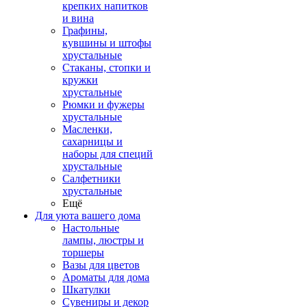
крепких напитков
и вина
Графины,
кувшины и штофы
хрустальные
Стаканы, стопки и
кружки
хрустальные
Рюмки и фужеры
хрустальные
Масленки,
сахарницы и
наборы для специй
хрустальные
Салфетники
хрустальные
Ещё
Для уюта вашего дома
Настольные
лампы, люстры и
торшеры
Вазы для цветов
Ароматы для дома
Шкатулки
Сувениры и декор