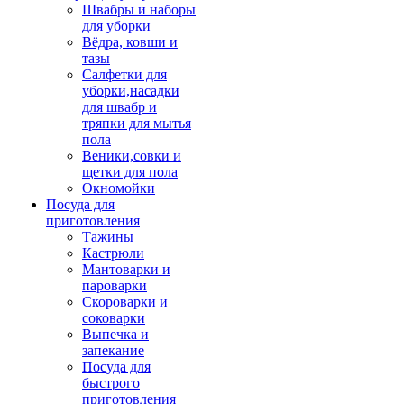
Швабры и наборы
для уборки
Вёдра, ковши и
тазы
Салфетки для
уборки,насадки
для швабр и
тряпки для мытья
пола
Веники,совки и
щетки для пола
Окномойки
Посуда для
приготовления
Тажины
Кастрюли
Мантоварки и
пароварки
Скороварки и
соковарки
Выпечка и
запекание
Посуда для
быстрого
приготовления