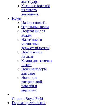
аксессуары
Казаны и котелки
из литого
алюминия
Ножи
Наборы ножей
Отдельные ножи
Подставки для
ножей
Настенные и
магнитные
держатели ножей
Ножеточки и
мусаты
Камни для заточки
ножей
Ножи и наборы
для сыра
Ножи для
специальной
нарезки и
карвинга
Специи Royal Field
Горшки цветочные и