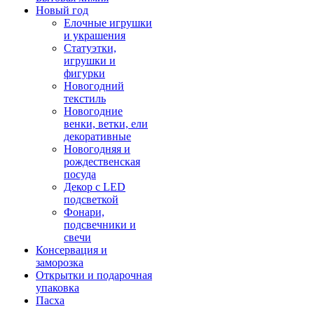
Новый год
Елочные игрушки
и украшения
Статуэтки,
игрушки и
фигурки
Новогодний
текстиль
Новогодние
венки, ветки, ели
декоративные
Новогодняя и
рождественская
посуда
Декор с LED
подсветкой
Фонари,
подсвечники и
свечи
Консервация и
заморозка
Открытки и подарочная
упаковка
Пасха