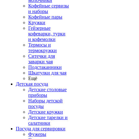
молочники
Кофейные сервизы
и наборы
Кофейные пары
Кружки
Гейзерные
кофеварки, турки
и кофемолки
Термосы и
термокружки
Ситечки для
заварки чая
Подстаканники
Шкатулки для чая
Ещё
Детская посуда
Детские столовые
приборы
Наборы детской
посуды
Детские кружки
Детские тарелки и
салатники
Посуда для сервировки
Фужеры