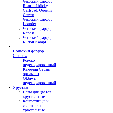
Чешский фарфор
Roman Lidicky,
Carlsbad, Queen's
Crown
Чешский фарфор
Leander
Чешский фарфор
Repast
Чешский фарфор
Rudolf Kampf
Польский фарфор
Сmielow
Рококо
недекорированный
Камелия Серый
орнамент
Oktawa
недекорированный
Хрусталь
Вазы для цветов
хрустальные
Конфетницы и
салатники
хрустальные