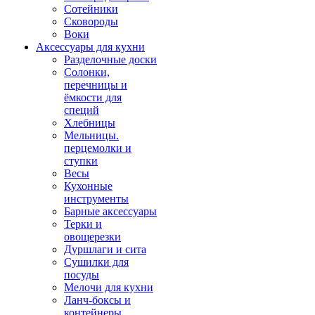
Сотейники
Сковороды
Воки
Аксессуары для кухни
Разделочные доски
Солонки,
перечницы и
ёмкости для
специй
Хлебницы
Мельницы.
перцемолки и
ступки
Весы
Кухонные
инструменты
Барные аксессуары
Терки и
овощерезки
Дуршлаги и сита
Сушилки для
посуды
Мелочи для кухни
Ланч-боксы и
контейнеры