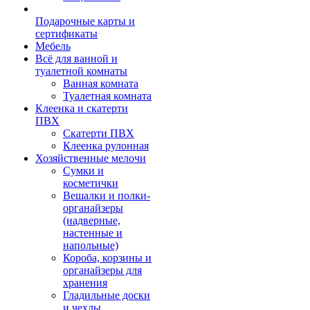
Подарочные карты и
сертификаты
Мебель
Всё для ванной и
туалетной комнаты
Ванная комната
Туалетная комната
Клеенка и скатерти
ПВХ
Скатерти ПВХ
Клеенка рулонная
Хозяйственные мелочи
Сумки и
косметички
Вешалки и полки-
органайзеры
(надверные,
настенные и
напольные)
Короба, корзины и
органайзеры для
хранения
Гладильные доски
и чехлы