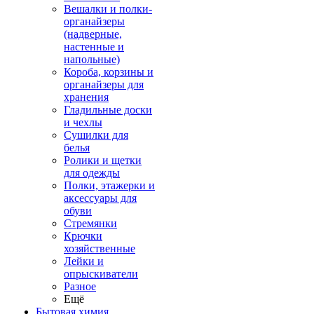
Вешалки и полки-
органайзеры
(надверные,
настенные и
напольные)
Короба, корзины и
органайзеры для
хранения
Гладильные доски
и чехлы
Сушилки для
белья
Ролики и щетки
для одежды
Полки, этажерки и
аксессуары для
обуви
Стремянки
Крючки
хозяйственные
Лейки и
опрыскиватели
Разное
Ещё
Бытовая химия