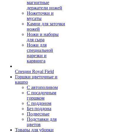
магнитные
держатели ножей
Ножеточки и
мусаты
Камни для заточки
ножей
Ножи и наборы
для сыра
Ножи для
специальной
нарезки и
карвинга
Специи Royal Field
Горшки цветочные и
кашпо
С автополивом
С посадочным
горшком
С поддоном
Без поддона
Подвесные
Подставки для
цветов
Товары для уборки