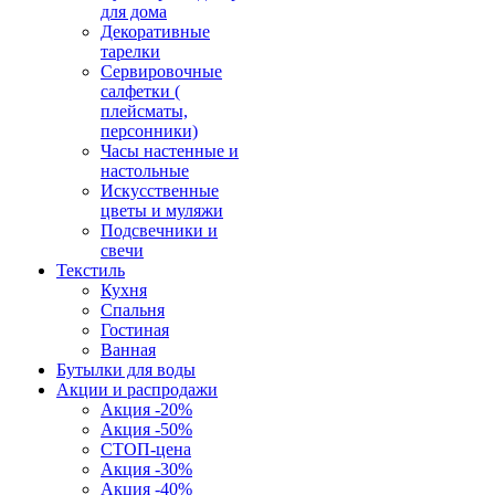
для дома
Декоративные
тарелки
Сервировочные
салфетки (
плейсматы,
персонники)
Часы настенные и
настольные
Искусственные
цветы и муляжи
Подсвечники и
свечи
Текстиль
Кухня
Спальня
Гостиная
Ванная
Бутылки для воды
Акции и распродажи
Акция -20%
Акция -50%
СТОП-цена
Акция -30%
Акция -40%