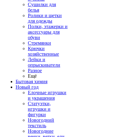
Сушилки для
белья
Ролики и щетки
для одежды
Полки, этажерки и
аксессуары для
обуви
Стремянки
Крючки
хозяйственные
Лейки и
опрыскиватели
Разное
Ещё
Бытовая химия
Новый год
Елочные игрушки
и украшения
Статуэтки,
игрушки и
фигурки
Новогодний
текстиль
Новогодние
венки, ветки, ели