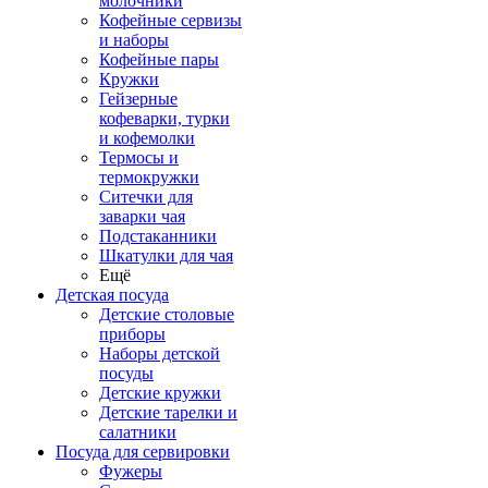
молочники
Кофейные сервизы
и наборы
Кофейные пары
Кружки
Гейзерные
кофеварки, турки
и кофемолки
Термосы и
термокружки
Ситечки для
заварки чая
Подстаканники
Шкатулки для чая
Ещё
Детская посуда
Детские столовые
приборы
Наборы детской
посуды
Детские кружки
Детские тарелки и
салатники
Посуда для сервировки
Фужеры