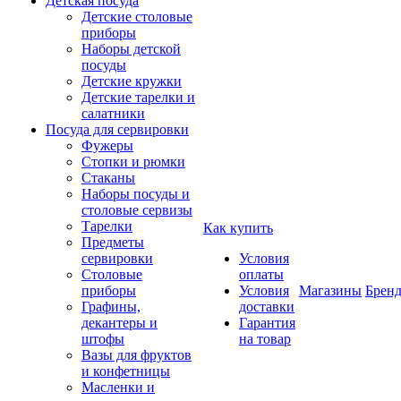
Детская посуда
Детские столовые
приборы
Наборы детской
посуды
Детские кружки
Детские тарелки и
салатники
Посуда для сервировки
Фужеры
Стопки и рюмки
Стаканы
Наборы посуды и
столовые сервизы
Тарелки
Как купить
Предметы
сервировки
Условия
Столовые
оплаты
приборы
Условия
Магазины
Брен
Графины,
доставки
декантеры и
Гарантия
штофы
на товар
Вазы для фруктов
и конфетницы
Масленки и