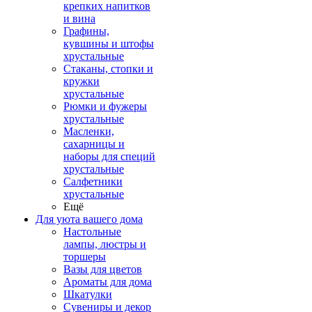
крепких напитков
и вина
Графины,
кувшины и штофы
хрустальные
Стаканы, стопки и
кружки
хрустальные
Рюмки и фужеры
хрустальные
Масленки,
сахарницы и
наборы для специй
хрустальные
Салфетники
хрустальные
Ещё
Для уюта вашего дома
Настольные
лампы, люстры и
торшеры
Вазы для цветов
Ароматы для дома
Шкатулки
Сувениры и декор