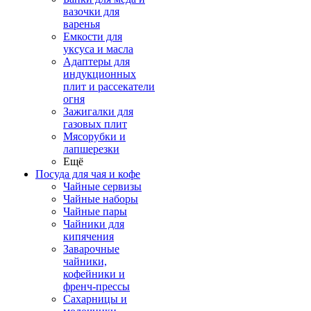
вазочки для
варенья
Емкости для
уксуса и масла
Адаптеры для
индукционных
плит и рассекатели
огня
Зажигалки для
газовых плит
Мясорубки и
лапшерезки
Ещё
Посуда для чая и кофе
Чайные сервизы
Чайные наборы
Чайные пары
Чайники для
кипячения
Заварочные
чайники,
кофейники и
френч-прессы
Сахарницы и