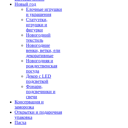
Новый год
Елочные игрушки
и украшения
Статуэтки,
игрушки и
фигурки
Новогодний
текстиль
Новогодние
венки, ветки, ели
декоративные
Новогодняя и
рождественская
посуда
Декор с LED
подсветкой
Фонари,
подсвечники и
свечи
Консервация и
заморозка
Открытки и подарочная
упаковка
Пасха