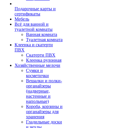
Подарочные карты и
сертификаты
Мебель
Всё для ванной и
туалетной комнаты
Ванная комната
Туалетная комната
Клеенка и скатерти
ПВХ
Скатерти ПВХ
Клеенка рулонная
Хозяйственные мелочи
Сумки и
косметички
Вешалки и полки-
органайзеры
(надверные,
настенные и
напольные)
Короба, корзины и
органайзеры для
хранения
Гладильные доски
и чехлы