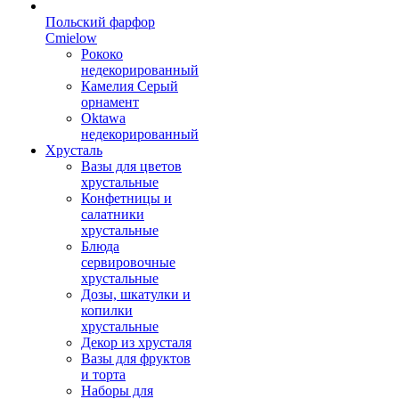
Польский фарфор
Сmielow
Рококо
недекорированный
Камелия Серый
орнамент
Oktawa
недекорированный
Хрусталь
Вазы для цветов
хрустальные
Конфетницы и
салатники
хрустальные
Блюда
сервировочные
хрустальные
Дозы, шкатулки и
копилки
хрустальные
Декор из хрусталя
Вазы для фруктов
и торта
Наборы для