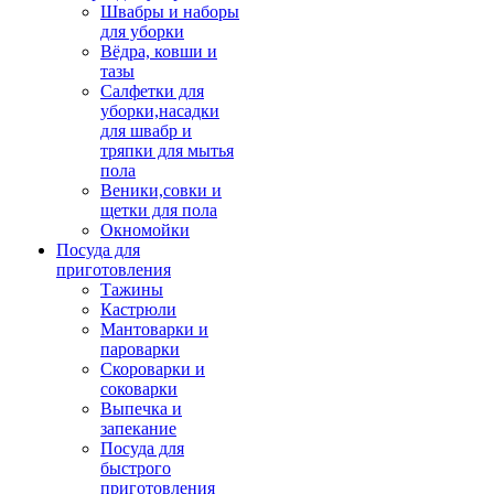
Швабры и наборы
для уборки
Вёдра, ковши и
тазы
Салфетки для
уборки,насадки
для швабр и
тряпки для мытья
пола
Веники,совки и
щетки для пола
Окномойки
Посуда для
приготовления
Тажины
Кастрюли
Мантоварки и
пароварки
Скороварки и
соковарки
Выпечка и
запекание
Посуда для
быстрого
приготовления