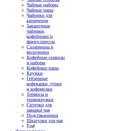
Чайные наборы
Чайные пары
Чайники для
кипячения
Заварочные
чайники,
кофейники и
френч-прессы
Сахарницы и
молочники
Кофейные сервизы
и наборы
Кофейные пары
Кружки
Гейзерные
кофеварки, турки
и кофемолки
Термосы и
термокружки
Ситечки для
заварки чая
Подстаканники
Шкатулки для чая
Ещё