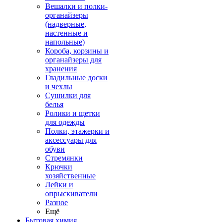
Вешалки и полки-
органайзеры
(надверные,
настенные и
напольные)
Короба, корзины и
органайзеры для
хранения
Гладильные доски
и чехлы
Сушилки для
белья
Ролики и щетки
для одежды
Полки, этажерки и
аксессуары для
обуви
Стремянки
Крючки
хозяйственные
Лейки и
опрыскиватели
Разное
Ещё
Бытовая химия