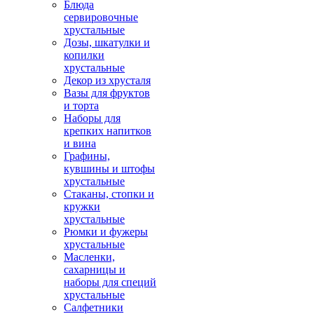
Блюда
сервировочные
хрустальные
Дозы, шкатулки и
копилки
хрустальные
Декор из хрусталя
Вазы для фруктов
и торта
Наборы для
крепких напитков
и вина
Графины,
кувшины и штофы
хрустальные
Стаканы, стопки и
кружки
хрустальные
Рюмки и фужеры
хрустальные
Масленки,
сахарницы и
наборы для специй
хрустальные
Салфетники