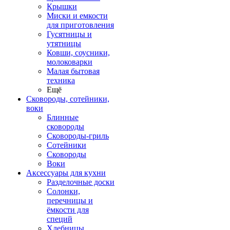
Крышки
Миски и емкости
для приготовления
Гусятницы и
утятницы
Ковши, соусники,
молоковарки
Малая бытовая
техника
Ещё
Сковороды, сотейники,
воки
Блинные
сковороды
Сковороды-гриль
Сотейники
Сковороды
Воки
Аксессуары для кухни
Разделочные доски
Солонки,
перечницы и
ёмкости для
специй
Хлебницы