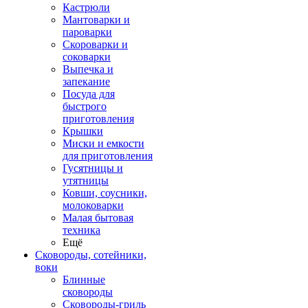
Кастрюли
Мантоварки и
пароварки
Скороварки и
соковарки
Выпечка и
запекание
Посуда для
быстрого
приготовления
Крышки
Миски и емкости
для приготовления
Гусятницы и
утятницы
Ковши, соусники,
молоковарки
Малая бытовая
техника
Ещё
Сковороды, сотейники,
воки
Блинные
сковороды
Сковороды-гриль