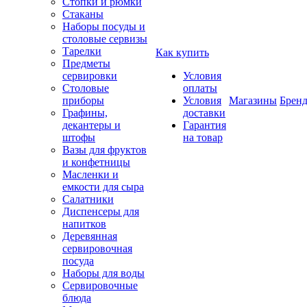
Стопки и рюмки
Стаканы
Наборы посуды и
столовые сервизы
Тарелки
Как купить
Предметы
сервировки
Условия
Столовые
оплаты
приборы
Условия
Магазины
Брен
Графины,
доставки
декантеры и
Гарантия
штофы
на товар
Вазы для фруктов
и конфетницы
Масленки и
емкости для сыра
Салатники
Диспенсеры для
напитков
Деревянная
сервировочная
посуда
Наборы для воды
Сервировочные
блюда