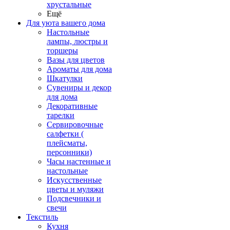
хрустальные
Ещё
Для уюта вашего дома
Настольные
лампы, люстры и
торшеры
Вазы для цветов
Ароматы для дома
Шкатулки
Сувениры и декор
для дома
Декоративные
тарелки
Сервировочные
салфетки (
плейсматы,
персонники)
Часы настенные и
настольные
Искусственные
цветы и муляжи
Подсвечники и
свечи
Текстиль
Кухня