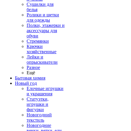
Сушилки для
белья
Ролики и щетки
для одежды
Полки, этажерки и
аксессуары для
обуви
Стремянки
Крючки
хозяйственные
Лейки и
опрыскиватели
Разное
Ещё
Бытовая химия
Новый год
Елочные игрушки
и украшения
Статуэтки,
игрушки и
фигурки
Новогодний
текстиль
Новогодние
венки, ветки, ели