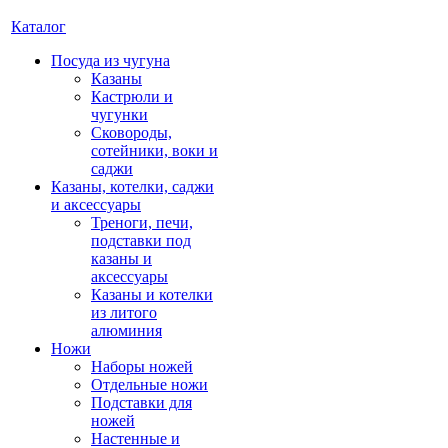
Каталог
Посуда из чугуна
Казаны
Кастрюли и
чугунки
Сковороды,
сотейники, воки и
саджи
Казаны, котелки, саджи
и аксессуары
Треноги, печи,
подставки под
казаны и
аксессуары
Казаны и котелки
из литого
алюминия
Ножи
Наборы ножей
Отдельные ножи
Подставки для
ножей
Настенные и