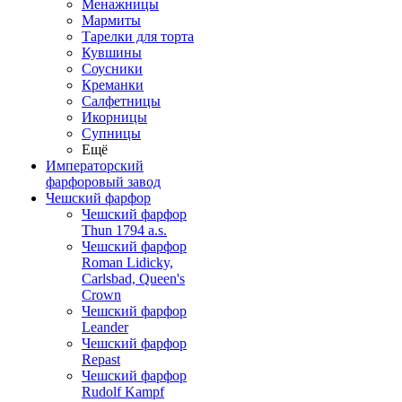
Менажницы
Мармиты
Тарелки для торта
Кувшины
Соусники
Креманки
Салфетницы
Икорницы
Супницы
Ещё
Императорский
фарфоровый завод
Чешский фарфор
Чешский фарфор
Thun 1794 a.s.
Чешский фарфор
Roman Lidicky,
Carlsbad, Queen's
Crown
Чешский фарфор
Leander
Чешский фарфор
Repast
Чешский фарфор
Rudolf Kampf