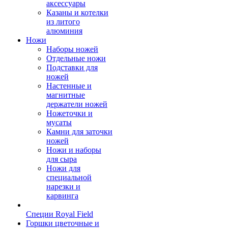
аксессуары
Казаны и котелки
из литого
алюминия
Ножи
Наборы ножей
Отдельные ножи
Подставки для
ножей
Настенные и
магнитные
держатели ножей
Ножеточки и
мусаты
Камни для заточки
ножей
Ножи и наборы
для сыра
Ножи для
специальной
нарезки и
карвинга
Специи Royal Field
Горшки цветочные и