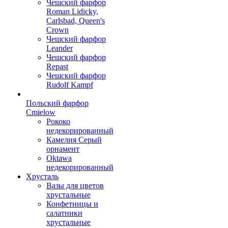
Чешский фарфор
Roman Lidicky,
Carlsbad, Queen's
Crown
Чешский фарфор
Leander
Чешский фарфор
Repast
Чешский фарфор
Rudolf Kampf
Польский фарфор
Сmielow
Рококо
недекорированный
Камелия Серый
орнамент
Oktawa
недекорированный
Хрусталь
Вазы для цветов
хрустальные
Конфетницы и
салатники
хрустальные