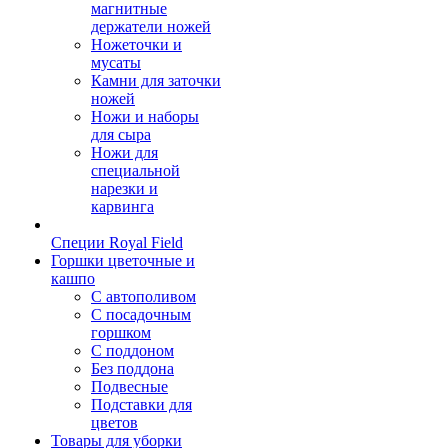
магнитные
держатели ножей
Ножеточки и
мусаты
Камни для заточки
ножей
Ножи и наборы
для сыра
Ножи для
специальной
нарезки и
карвинга
Специи Royal Field
Горшки цветочные и
кашпо
С автополивом
С посадочным
горшком
С поддоном
Без поддона
Подвесные
Подставки для
цветов
Товары для уборки