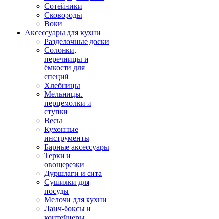
Сотейники
Сковороды
Воки
Аксессуары для кухни
Разделочные доски
Солонки,
перечницы и
ёмкости для
специй
Хлебницы
Мельницы.
перцемолки и
ступки
Весы
Кухонные
инструменты
Барные аксессуары
Терки и
овощерезки
Дуршлаги и сита
Сушилки для
посуды
Мелочи для кухни
Ланч-боксы и
контейнеры