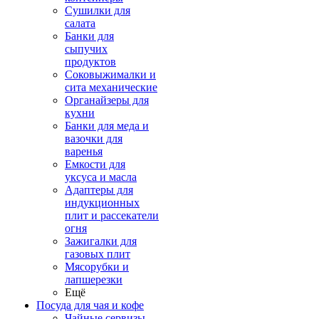
Сушилки для
салата
Банки для
сыпучих
продуктов
Соковыжималки и
сита механические
Органайзеры для
кухни
Банки для меда и
вазочки для
варенья
Емкости для
уксуса и масла
Адаптеры для
индукционных
плит и рассекатели
огня
Зажигалки для
газовых плит
Мясорубки и
лапшерезки
Ещё
Посуда для чая и кофе
Чайные сервизы