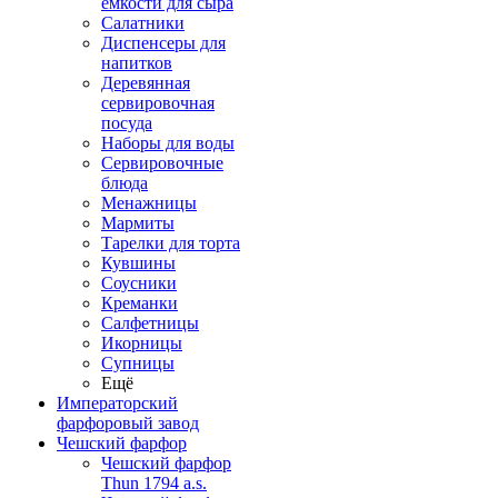
емкости для сыра
Салатники
Диспенсеры для
напитков
Деревянная
сервировочная
посуда
Наборы для воды
Сервировочные
блюда
Менажницы
Мармиты
Тарелки для торта
Кувшины
Соусники
Креманки
Салфетницы
Икорницы
Супницы
Ещё
Императорский
фарфоровый завод
Чешский фарфор
Чешский фарфор
Thun 1794 a.s.