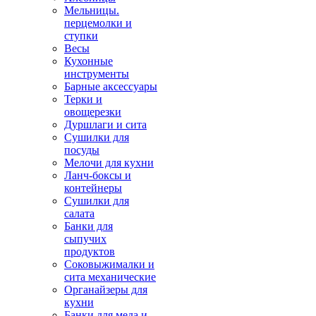
Мельницы.
перцемолки и
ступки
Весы
Кухонные
инструменты
Барные аксессуары
Терки и
овощерезки
Дуршлаги и сита
Сушилки для
посуды
Мелочи для кухни
Ланч-боксы и
контейнеры
Сушилки для
салата
Банки для
сыпучих
продуктов
Соковыжималки и
сита механические
Органайзеры для
кухни
Банки для меда и