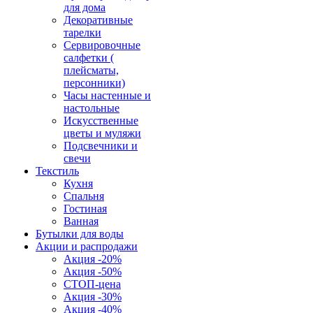
для дома
Декоративные
тарелки
Сервировочные
салфетки (
плейсматы,
персонники)
Часы настенные и
настольные
Искусственные
цветы и муляжи
Подсвечники и
свечи
Текстиль
Кухня
Спальня
Гостиная
Ванная
Бутылки для воды
Акции и распродажи
Акция -20%
Акция -50%
СТОП-цена
Акция -30%
Акция -40%