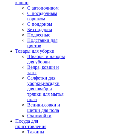
кашпо
С автополивом
С посадочным
горшком
С поддоном
Без поддона
Подвесные
Подставки для
цветов
Товары для уборки
Швабры и наборы
для уборки
Вёдра, ковши и
тазы
Салфетки для
уборки,насадки
для швабр и
тряпки для мытья
пола
Веники,совки и
щетки для пола
Окномойки
Посуда для
приготовления
Тажины