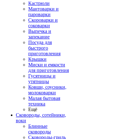
Кастрюли
Мантоварки и
пароварки
Скороварки и
соковарки
Выпечка и
запекание
Посуда для
быстрого
приготовления
Крышки
Миски и емкости
для приготовления
Гусятницы и
утятницы
Ковши, соусники,
молоковарки
Малая бытовая
техника
Ещё
Сковороды, сотейники,
воки
Блинные
сковороды
Сковороды-гриль