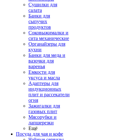
Сушилки для
салата
Банки для
сыпучих
продуктов
Соковыжималки и
сита механические
Органайзеры для
кухни
Банки для меда и
вазочки для
варенья
Емкости для
уксуса и масла
Адаптеры для
индукционных
плит и рассекатели
огня
Зажигалки для
газовых плит
Мясорубки и
лапшерезки
Ещё
Посуда для чая и кофе
Чайные сервизы