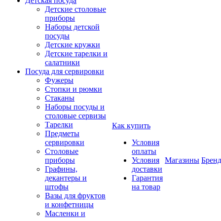
Детская посуда
Детские столовые
приборы
Наборы детской
посуды
Детские кружки
Детские тарелки и
салатники
Посуда для сервировки
Фужеры
Стопки и рюмки
Стаканы
Наборы посуды и
столовые сервизы
Тарелки
Как купить
Предметы
сервировки
Условия
Столовые
оплаты
приборы
Условия
Магазины
Брен
Графины,
доставки
декантеры и
Гарантия
штофы
на товар
Вазы для фруктов
и конфетницы
Масленки и