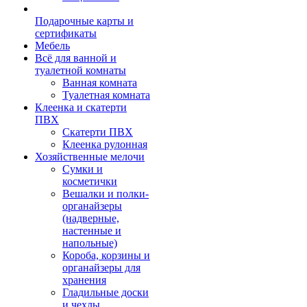
Подарочные карты и
сертификаты
Мебель
Всё для ванной и
туалетной комнаты
Ванная комната
Туалетная комната
Клеенка и скатерти
ПВХ
Скатерти ПВХ
Клеенка рулонная
Хозяйственные мелочи
Сумки и
косметички
Вешалки и полки-
органайзеры
(надверные,
настенные и
напольные)
Короба, корзины и
органайзеры для
хранения
Гладильные доски
и чехлы