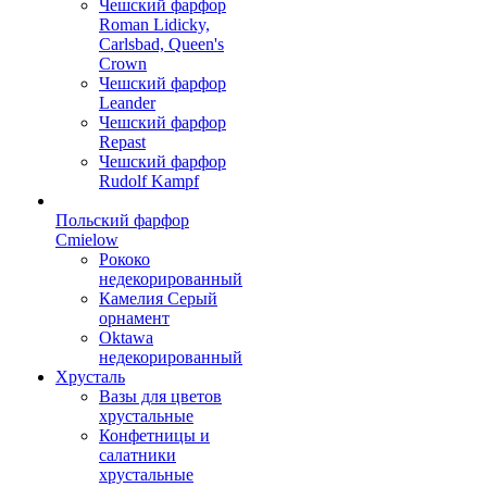
Чешский фарфор
Roman Lidicky,
Carlsbad, Queen's
Crown
Чешский фарфор
Leander
Чешский фарфор
Repast
Чешский фарфор
Rudolf Kampf
Польский фарфор
Сmielow
Рококо
недекорированный
Камелия Серый
орнамент
Oktawa
недекорированный
Хрусталь
Вазы для цветов
хрустальные
Конфетницы и
салатники
хрустальные