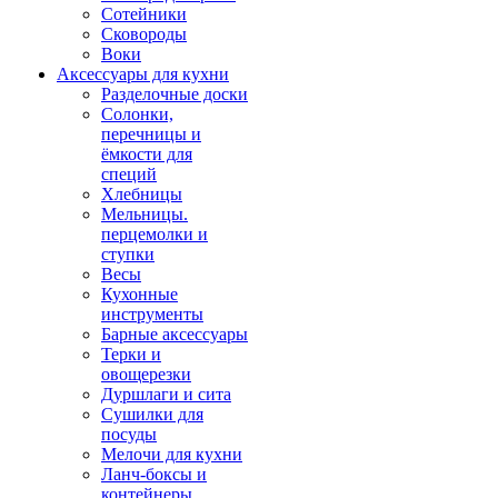
Сотейники
Сковороды
Воки
Аксессуары для кухни
Разделочные доски
Солонки,
перечницы и
ёмкости для
специй
Хлебницы
Мельницы.
перцемолки и
ступки
Весы
Кухонные
инструменты
Барные аксессуары
Терки и
овощерезки
Дуршлаги и сита
Сушилки для
посуды
Мелочи для кухни
Ланч-боксы и
контейнеры