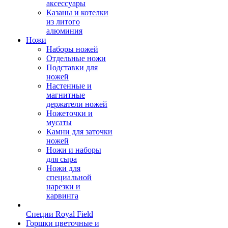
аксессуары
Казаны и котелки
из литого
алюминия
Ножи
Наборы ножей
Отдельные ножи
Подставки для
ножей
Настенные и
магнитные
держатели ножей
Ножеточки и
мусаты
Камни для заточки
ножей
Ножи и наборы
для сыра
Ножи для
специальной
нарезки и
карвинга
Специи Royal Field
Горшки цветочные и