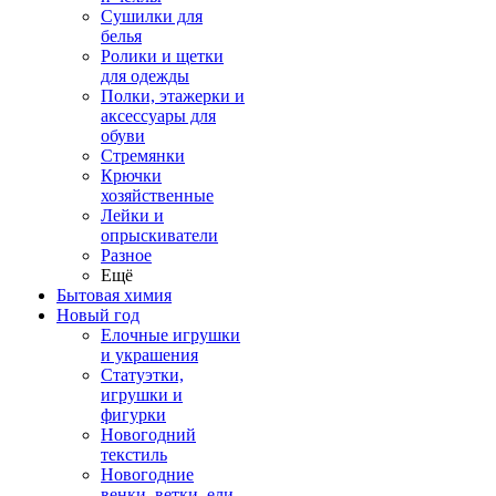
Сушилки для
белья
Ролики и щетки
для одежды
Полки, этажерки и
аксессуары для
обуви
Стремянки
Крючки
хозяйственные
Лейки и
опрыскиватели
Разное
Ещё
Бытовая химия
Новый год
Елочные игрушки
и украшения
Статуэтки,
игрушки и
фигурки
Новогодний
текстиль
Новогодние
венки, ветки, ели