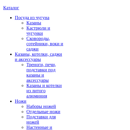
Каталог
Посуда из чугуна
Казаны
Кастрюли и
чугунки
Сковороды,
сотейники, воки и
саджи
Казаны, котелки, саджи
и аксессуары
Треноги, печи,
подставки под
казаны и
аксессуары
Казаны и котелки
из литого
алюминия
Ножи
Наборы ножей
Отдельные ножи
Подставки для
ножей
Настенные и