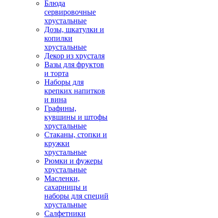
Блюда
сервировочные
хрустальные
Дозы, шкатулки и
копилки
хрустальные
Декор из хрусталя
Вазы для фруктов
и торта
Наборы для
крепких напитков
и вина
Графины,
кувшины и штофы
хрустальные
Стаканы, стопки и
кружки
хрустальные
Рюмки и фужеры
хрустальные
Масленки,
сахарницы и
наборы для специй
хрустальные
Салфетники