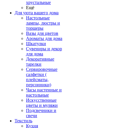
хрустальные
Ещё
Для уюта вашего дома
Настольные
лампы, люстры и
торшеры
Вазы для цветов
Ароматы для дома
Шкатулки
Сувениры и декор
для дома
Декоративные
тарелки
Сервировочные
салфетки (
плейсматы,
персонники)
Часы настенные и
настольные
Искусственные
цветы и муляжи
Подсвечники и
свечи
Текстиль
Кухня