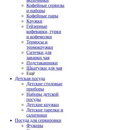
молочники
Кофейные сервизы
и наборы
Кофейные пары
Кружки
Гейзерные
кофеварки, турки
и кофемолки
Термосы и
термокружки
Ситечки для
заварки чая
Подстаканники
Шкатулки для чая
Ещё
Детская посуда
Детские столовые
приборы
Наборы детской
посуды
Детские кружки
Детские тарелки и
салатники
Посуда для сервировки
Фужеры