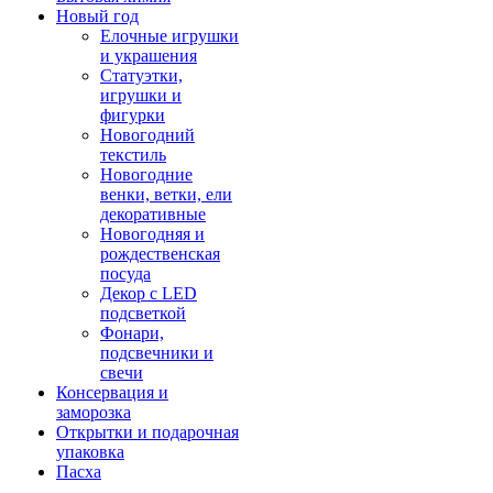
Новый год
Елочные игрушки
и украшения
Статуэтки,
игрушки и
фигурки
Новогодний
текстиль
Новогодние
венки, ветки, ели
декоративные
Новогодняя и
рождественская
посуда
Декор с LED
подсветкой
Фонари,
подсвечники и
свечи
Консервация и
заморозка
Открытки и подарочная
упаковка
Пасха