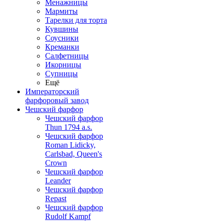
Менажницы
Мармиты
Тарелки для торта
Кувшины
Соусники
Креманки
Салфетницы
Икорницы
Супницы
Ещё
Императорский
фарфоровый завод
Чешский фарфор
Чешский фарфор
Thun 1794 a.s.
Чешский фарфор
Roman Lidicky,
Carlsbad, Queen's
Crown
Чешский фарфор
Leander
Чешский фарфор
Repast
Чешский фарфор
Rudolf Kampf