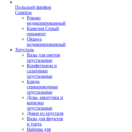
Польский фарфор
Сmielow
Рококо
недекорированный
Камелия Серый
орнамент
Oktawa
недекорированный
Хрусталь
Вазы для цветов
хрустальные
Конфетницы и
салатники
хрустальные
Блюда
сервировочные
хрустальные
Дозы, шкатулки и
копилки
хрустальные
Декор из хрусталя
Вазы для фруктов
и торта
Наборы для