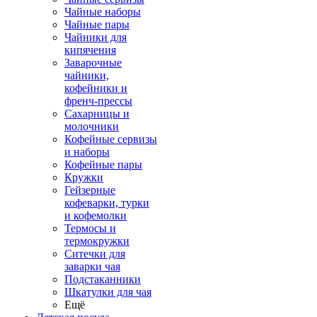
Чайные наборы
Чайные пары
Чайники для
кипячения
Заварочные
чайники,
кофейники и
френч-прессы
Сахарницы и
молочники
Кофейные сервизы
и наборы
Кофейные пары
Кружки
Гейзерные
кофеварки, турки
и кофемолки
Термосы и
термокружки
Ситечки для
заварки чая
Подстаканники
Шкатулки для чая
Ещё