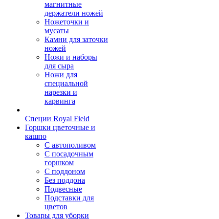
магнитные
держатели ножей
Ножеточки и
мусаты
Камни для заточки
ножей
Ножи и наборы
для сыра
Ножи для
специальной
нарезки и
карвинга
Специи Royal Field
Горшки цветочные и
кашпо
С автополивом
С посадочным
горшком
С поддоном
Без поддона
Подвесные
Подставки для
цветов
Товары для уборки