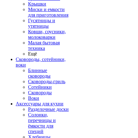
Крышки
Миски и емкости
для приготовления
Гусятницы и
утятницы
Ковши, соусники,
молоковарки
Малая бытовая
техника
Ещё
Сковороды, сотейники,
воки
Блинные
сковороды
Сковороды-гриль
Сотейники
Сковороды
Воки
Аксессуары для кухни
Разделочные доски
Солонки,
перечницы и
ёмкости для
специй
Хлебницы