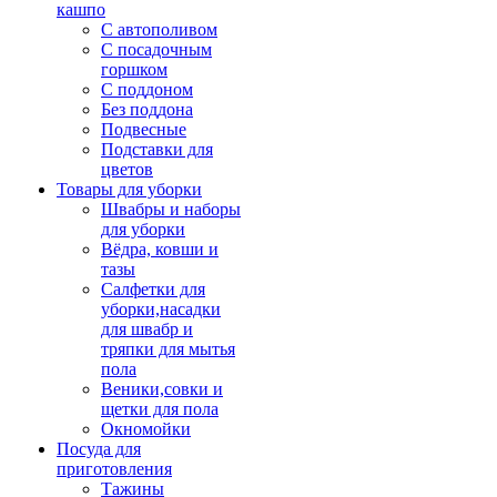
кашпо
С автополивом
С посадочным
горшком
С поддоном
Без поддона
Подвесные
Подставки для
цветов
Товары для уборки
Швабры и наборы
для уборки
Вёдра, ковши и
тазы
Салфетки для
уборки,насадки
для швабр и
тряпки для мытья
пола
Веники,совки и
щетки для пола
Окномойки
Посуда для
приготовления
Тажины