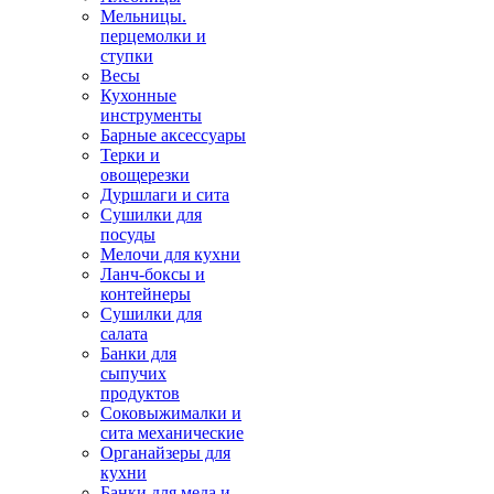
Мельницы.
перцемолки и
ступки
Весы
Кухонные
инструменты
Барные аксессуары
Терки и
овощерезки
Дуршлаги и сита
Сушилки для
посуды
Мелочи для кухни
Ланч-боксы и
контейнеры
Сушилки для
салата
Банки для
сыпучих
продуктов
Соковыжималки и
сита механические
Органайзеры для
кухни
Банки для меда и