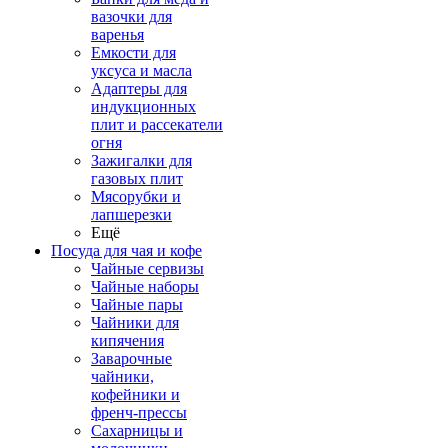
вазочки для
варенья
Емкости для
уксуса и масла
Адаптеры для
индукционных
плит и рассекатели
огня
Зажигалки для
газовых плит
Мясорубки и
лапшерезки
Ещё
Посуда для чая и кофе
Чайные сервизы
Чайные наборы
Чайные пары
Чайники для
кипячения
Заварочные
чайники,
кофейники и
френч-прессы
Сахарницы и