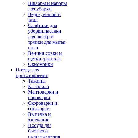
Швабры и наборы
для уборки
Вёдра, ковши и
тазы
Салфетки для
уборки,насадки
для швабр и
тряпки для мытья
пола
Веники,совки и
щетки для пола
Окномойки
Посуда для
приготовления
Тажины
Кастрюли
Мантоварки и
пароварки
Скороварки и
соковарки
Выпечка и
запекание
Посуда для
быстрого
приготовления