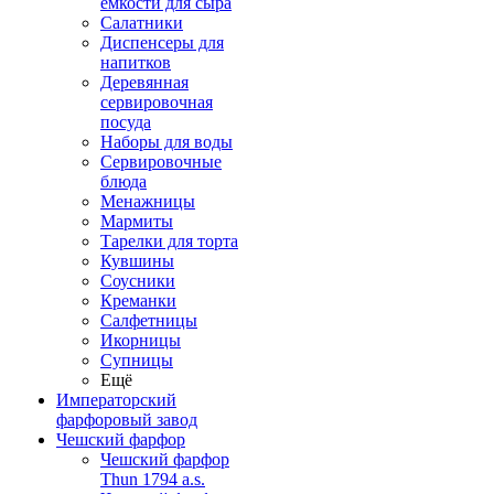
емкости для сыра
Салатники
Диспенсеры для
напитков
Деревянная
сервировочная
посуда
Наборы для воды
Сервировочные
блюда
Менажницы
Мармиты
Тарелки для торта
Кувшины
Соусники
Креманки
Салфетницы
Икорницы
Супницы
Ещё
Императорский
фарфоровый завод
Чешский фарфор
Чешский фарфор
Thun 1794 a.s.