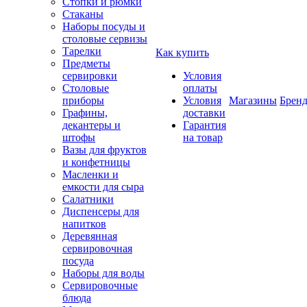
Стопки и рюмки
Стаканы
Наборы посуды и
столовые сервизы
Тарелки
Как купить
Предметы
сервировки
Условия
Столовые
оплаты
приборы
Условия
Магазины
Брен
Графины,
доставки
декантеры и
Гарантия
штофы
на товар
Вазы для фруктов
и конфетницы
Масленки и
емкости для сыра
Салатники
Диспенсеры для
напитков
Деревянная
сервировочная
посуда
Наборы для воды
Сервировочные
блюда