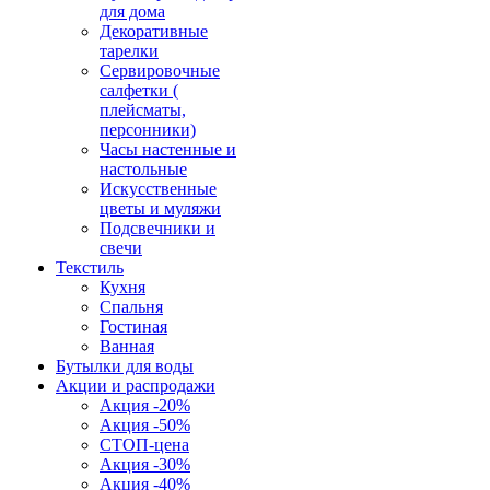
для дома
Декоративные
тарелки
Сервировочные
салфетки (
плейсматы,
персонники)
Часы настенные и
настольные
Искусственные
цветы и муляжи
Подсвечники и
свечи
Текстиль
Кухня
Спальня
Гостиная
Ванная
Бутылки для воды
Акции и распродажи
Акция -20%
Акция -50%
СТОП-цена
Акция -30%
Акция -40%