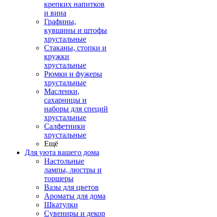
крепких напитков
и вина
Графины,
кувшины и штофы
хрустальные
Стаканы, стопки и
кружки
хрустальные
Рюмки и фужеры
хрустальные
Масленки,
сахарницы и
наборы для специй
хрустальные
Салфетники
хрустальные
Ещё
Для уюта вашего дома
Настольные
лампы, люстры и
торшеры
Вазы для цветов
Ароматы для дома
Шкатулки
Сувениры и декор