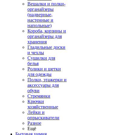
Вешалки и полки-
органайзеры
(надверные,
настенные и
напольные)
Короба, корзины и
органайзеры для
хранения
Гладильные доски
и чехлы
Сушилки для
белья
Ролики и щетки
для одежды
Полки, этажерки и
аксессуары для
обуви
Стремянки
Крючки
хозяйственные
Лейки и
опрыскиватели
Разное
Ещё
Бытовая химия