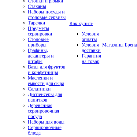
Стопки и рюмки
Стаканы
Наборы посуды и
столовые сервизы
Тарелки
Как купить
Предметы
сервировки
Условия
Столовые
оплаты
приборы
Условия
Магазины
Брен
Графины,
доставки
декантеры и
Гарантия
штофы
на товар
Вазы для фруктов
и конфетницы
Масленки и
емкости для сыра
Салатники
Диспенсеры для
напитков
Деревянная
сервировочная
посуда
Наборы для воды
Сервировочные
блюда