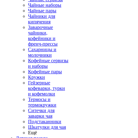
Чайные наборы
Чайные пары
Чайники для
кипячения
Заварочные
чайники,
кофейники и
френч-прессы
Сахарницы и
молочники
Кофейные сервизы
и наборы
Кофейные пары
Кружки
Гейзерные
кофеварки, турки
и кофемолки
Термосы и
термокружки
Ситечки для
заварки чая
Подстаканники
Шкатулки для чая
Ещё