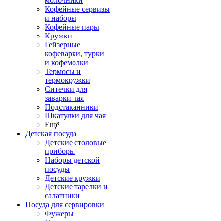
молочники
Кофейные сервизы
и наборы
Кофейные пары
Кружки
Гейзерные
кофеварки, турки
и кофемолки
Термосы и
термокружки
Ситечки для
заварки чая
Подстаканники
Шкатулки для чая
Ещё
Детская посуда
Детские столовые
приборы
Наборы детской
посуды
Детские кружки
Детские тарелки и
салатники
Посуда для сервировки
Фужеры