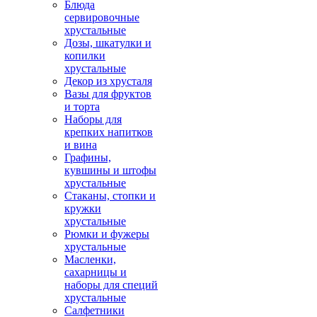
Блюда
сервировочные
хрустальные
Дозы, шкатулки и
копилки
хрустальные
Декор из хрусталя
Вазы для фруктов
и торта
Наборы для
крепких напитков
и вина
Графины,
кувшины и штофы
хрустальные
Стаканы, стопки и
кружки
хрустальные
Рюмки и фужеры
хрустальные
Масленки,
сахарницы и
наборы для специй
хрустальные
Салфетники