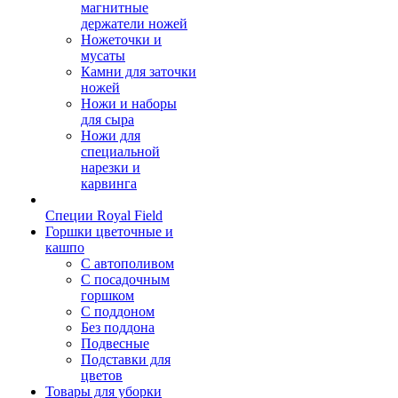
магнитные
держатели ножей
Ножеточки и
мусаты
Камни для заточки
ножей
Ножи и наборы
для сыра
Ножи для
специальной
нарезки и
карвинга
Специи Royal Field
Горшки цветочные и
кашпо
С автополивом
С посадочным
горшком
С поддоном
Без поддона
Подвесные
Подставки для
цветов
Товары для уборки