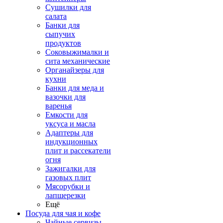
Сушилки для
салата
Банки для
сыпучих
продуктов
Соковыжималки и
сита механические
Органайзеры для
кухни
Банки для меда и
вазочки для
варенья
Емкости для
уксуса и масла
Адаптеры для
индукционных
плит и рассекатели
огня
Зажигалки для
газовых плит
Мясорубки и
лапшерезки
Ещё
Посуда для чая и кофе
Чайные сервизы