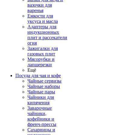
вазочки для
варенья
Емкости для
уксуса и масла
Адаптеры для
индукционных
плит и рассекатели
огня
Зажигалки для
газовых плит
Мясорубки и
лапшерезки
Ещё
Посуда для чая и кофе
Чайные сервизы
Чайные наборы
Чайные пары
Чайники для
кипячения
Заварочные
чайники,
кофейники и
френч-прессы
Сахарницы и