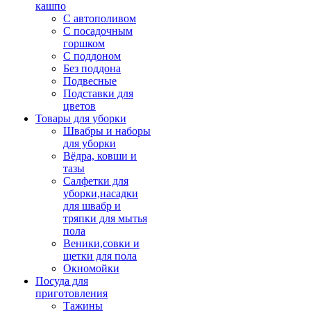
кашпо
С автополивом
С посадочным
горшком
С поддоном
Без поддона
Подвесные
Подставки для
цветов
Товары для уборки
Швабры и наборы
для уборки
Вёдра, ковши и
тазы
Салфетки для
уборки,насадки
для швабр и
тряпки для мытья
пола
Веники,совки и
щетки для пола
Окномойки
Посуда для
приготовления
Тажины