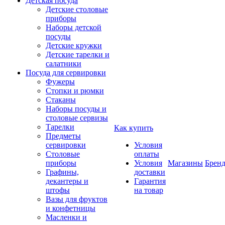
Детская посуда
Детские столовые
приборы
Наборы детской
посуды
Детские кружки
Детские тарелки и
салатники
Посуда для сервировки
Фужеры
Стопки и рюмки
Стаканы
Наборы посуды и
столовые сервизы
Тарелки
Как купить
Предметы
сервировки
Условия
Столовые
оплаты
приборы
Условия
Магазины
Брен
Графины,
доставки
декантеры и
Гарантия
штофы
на товар
Вазы для фруктов
и конфетницы
Масленки и