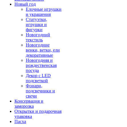
Новый год
Елочные игрушки
и украшения
Статуэтки,
игрушки и
фигурки
Новогодний
текстиль
Новогодние
венки, ветки, ели
декоративные
Новогодняя и
рождественская
посуда
Декор с LED
подсветкой
Фонари,
подсвечники и
свечи
Консервация и
заморозка
Открытки и подарочная
упаковка
Пасха