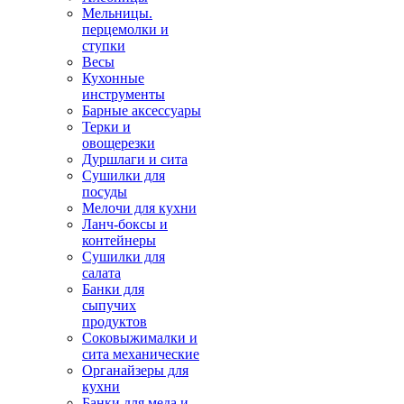
Мельницы.
перцемолки и
ступки
Весы
Кухонные
инструменты
Барные аксессуары
Терки и
овощерезки
Дуршлаги и сита
Сушилки для
посуды
Мелочи для кухни
Ланч-боксы и
контейнеры
Сушилки для
салата
Банки для
сыпучих
продуктов
Соковыжималки и
сита механические
Органайзеры для
кухни
Банки для меда и