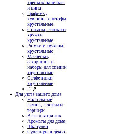
крепких напитков
и вина
Графины,
кувшины и штофы
хрустальные
Стаканы, стопки и
кружки
хрустальные
Рюмки и фужеры
хрустальные
Масленки,
сахарницы и
наборы для специй
хрустальные
Салфетники
хрустальные
Ещё
Для уюта вашего дома
Настольные
лампы, люстры и
торшеры
Вазы для цветов
Ароматы для дома
Шкатулки
Сувениры и декор