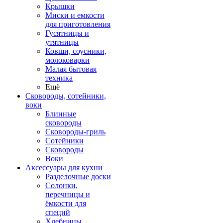
Крышки
Миски и емкости
для приготовления
Гусятницы и
утятницы
Ковши, соусники,
молоковарки
Малая бытовая
техника
Ещё
Сковороды, сотейники,
воки
Блинные
сковороды
Сковороды-гриль
Сотейники
Сковороды
Воки
Аксессуары для кухни
Разделочные доски
Солонки,
перечницы и
ёмкости для
специй
Хлебницы