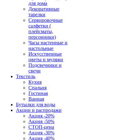
для дома
Декоративные
тарелки
Сервировочные
салфетки (
плейсматы,
персонники)
Часы настенные и
настольные
Искусственные
цветы и муляжи
Подсвечники и
свечи
Текстиль
Кухня
Спальня
Гостиная
Ванная
Бутылки для воды
Акции и распродажи
Акция -20%
Акция -50%
СТОП-цена
Акция -30%
Акция -40%