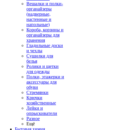
Вешалки и полки-
органайзеры
(надверные,
настенные и
напольные)
Короба, корзины и
органайзеры для
хранения
Гладильные доски
и чехлы
Сушилки для
белья
Ролики и щетки
для одежды
Полки, этажерки и
аксессуары для
обуви
Стремянки
Крючки
хозяйственные
Лейки и
опрыскиватели
Разное
Ещё
Бытовая химия