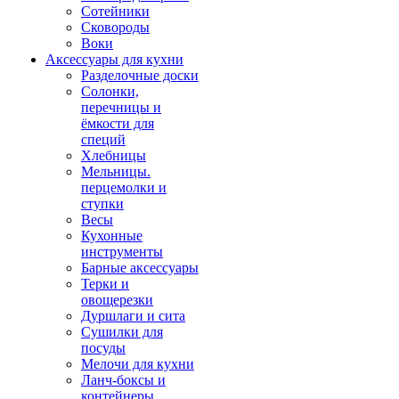
Сотейники
Сковороды
Воки
Аксессуары для кухни
Разделочные доски
Солонки,
перечницы и
ёмкости для
специй
Хлебницы
Мельницы.
перцемолки и
ступки
Весы
Кухонные
инструменты
Барные аксессуары
Терки и
овощерезки
Дуршлаги и сита
Сушилки для
посуды
Мелочи для кухни
Ланч-боксы и
контейнеры