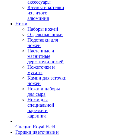
аксессуары
Казаны и котелки
из литого
алюминия
Ножи
Наборы ножей
Отдельные ножи
Подставки для
ножей
Настенные и
магнитные
держатели ножей
Ножеточки и
мусаты
Камни для заточки
ножей
Ножи и наборы
для сыра
Ножи для
специальной
нарезки и
карвинга
Специи Royal Field
Горшки цветочные и