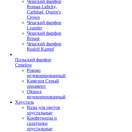
Чешский фарфор
Roman Lidicky,
Carlsbad, Queen's
Crown
Чешский фарфор
Leander
Чешский фарфор
Repast
Чешский фарфор
Rudolf Kampf
Польский фарфор
Сmielow
Рококо
недекорированный
Камелия Серый
орнамент
Oktawa
недекорированный
Хрусталь
Вазы для цветов
хрустальные
Конфетницы и
салатники
хрустальные