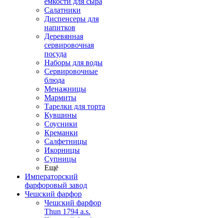
емкости для сыра
Салатники
Диспенсеры для
напитков
Деревянная
сервировочная
посуда
Наборы для воды
Сервировочные
блюда
Менажницы
Мармиты
Тарелки для торта
Кувшины
Соусники
Креманки
Салфетницы
Икорницы
Супницы
Ещё
Императорский
фарфоровый завод
Чешский фарфор
Чешский фарфор
Thun 1794 a.s.