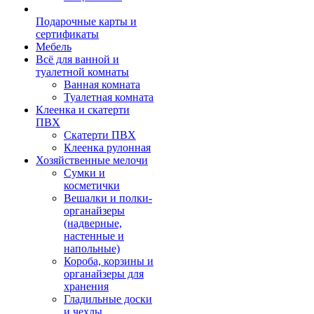
Подарочные карты и
сертификаты
Мебель
Всё для ванной и
туалетной комнаты
Ванная комната
Туалетная комната
Клеенка и скатерти
ПВХ
Скатерти ПВХ
Клеенка рулонная
Хозяйственные мелочи
Сумки и
косметички
Вешалки и полки-
органайзеры
(надверные,
настенные и
напольные)
Короба, корзины и
органайзеры для
хранения
Гладильные доски
и чехлы