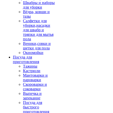
Швабры и наборы
для уборки
Вёдра, ковши и
тазы
Салфетки для
уборки,насадки
для швабр и
тряпки для мытья
пола
Веники,совки и
щетки для пола
Окномойки
Посуда для
приготовления
Тажины
Кастрюли
Мантоварки и
пароварки
Скороварки и
соковарки
Выпечка и
запекание
Посуда для
быстрого
приготовления