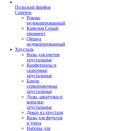
Польский фарфор
Сmielow
Рококо
недекорированный
Камелия Серый
орнамент
Oktawa
недекорированный
Хрусталь
Вазы для цветов
хрустальные
Конфетницы и
салатники
хрустальные
Блюда
сервировочные
хрустальные
Дозы, шкатулки и
копилки
хрустальные
Декор из хрусталя
Вазы для фруктов
и торта
Наборы для