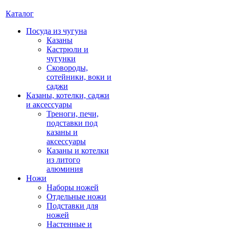
Каталог
Посуда из чугуна
Казаны
Кастрюли и
чугунки
Сковороды,
сотейники, воки и
саджи
Казаны, котелки, саджи
и аксессуары
Треноги, печи,
подставки под
казаны и
аксессуары
Казаны и котелки
из литого
алюминия
Ножи
Наборы ножей
Отдельные ножи
Подставки для
ножей
Настенные и