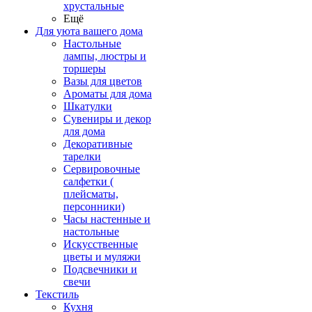
хрустальные
Ещё
Для уюта вашего дома
Настольные
лампы, люстры и
торшеры
Вазы для цветов
Ароматы для дома
Шкатулки
Сувениры и декор
для дома
Декоративные
тарелки
Сервировочные
салфетки (
плейсматы,
персонники)
Часы настенные и
настольные
Искусственные
цветы и муляжи
Подсвечники и
свечи
Текстиль
Кухня