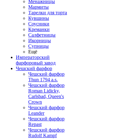
Менажницы
Мармиты
Тарелки для торта
Кувшины
Соусники
Креманки
Салфетницы
Икорницы
Супницы
Ещё
Императорский
фарфоровый завод
Чешский фарфор
Чешский фарфор
Thun 1794 a.s.
Чешский фарфор
Roman Lidicky,
Carlsbad, Queen's
Crown
Чешский фарфор
Leander
Чешский фарфор
Repast
Чешский фарфор
Rudolf Kampf