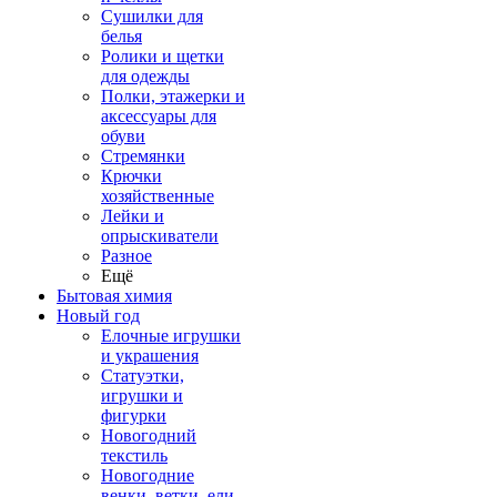
Сушилки для
белья
Ролики и щетки
для одежды
Полки, этажерки и
аксессуары для
обуви
Стремянки
Крючки
хозяйственные
Лейки и
опрыскиватели
Разное
Ещё
Бытовая химия
Новый год
Елочные игрушки
и украшения
Статуэтки,
игрушки и
фигурки
Новогодний
текстиль
Новогодние
венки, ветки, ели