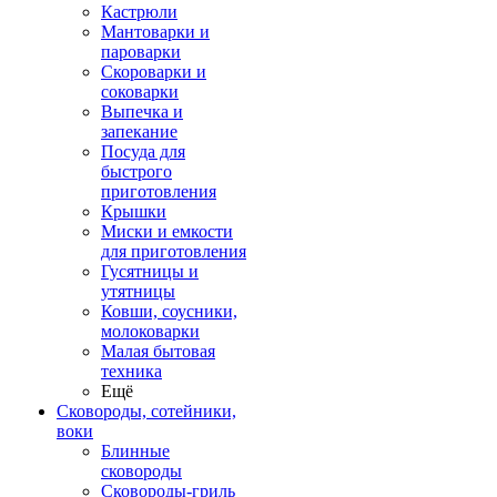
Кастрюли
Мантоварки и
пароварки
Скороварки и
соковарки
Выпечка и
запекание
Посуда для
быстрого
приготовления
Крышки
Миски и емкости
для приготовления
Гусятницы и
утятницы
Ковши, соусники,
молоковарки
Малая бытовая
техника
Ещё
Сковороды, сотейники,
воки
Блинные
сковороды
Сковороды-гриль