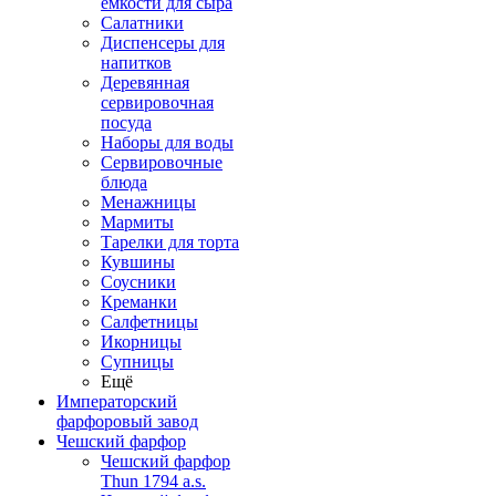
емкости для сыра
Салатники
Диспенсеры для
напитков
Деревянная
сервировочная
посуда
Наборы для воды
Сервировочные
блюда
Менажницы
Мармиты
Тарелки для торта
Кувшины
Соусники
Креманки
Салфетницы
Икорницы
Супницы
Ещё
Императорский
фарфоровый завод
Чешский фарфор
Чешский фарфор
Thun 1794 a.s.