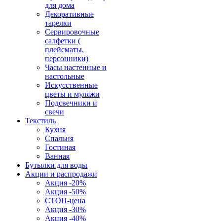
для дома
Декоративные
тарелки
Сервировочные
салфетки (
плейсматы,
персонники)
Часы настенные и
настольные
Искусственные
цветы и муляжи
Подсвечники и
свечи
Текстиль
Кухня
Спальня
Гостиная
Ванная
Бутылки для воды
Акции и распродажи
Акция -20%
Акция -50%
СТОП-цена
Акция -30%
Акция -40%