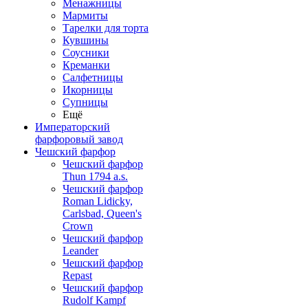
Менажницы
Мармиты
Тарелки для торта
Кувшины
Соусники
Креманки
Салфетницы
Икорницы
Супницы
Ещё
Императорский
фарфоровый завод
Чешский фарфор
Чешский фарфор
Thun 1794 a.s.
Чешский фарфор
Roman Lidicky,
Carlsbad, Queen's
Crown
Чешский фарфор
Leander
Чешский фарфор
Repast
Чешский фарфор
Rudolf Kampf