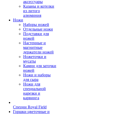
аксессуары
Казаны и котелки
из литого
алюминия
Ножи
Наборы ножей
Отдельные ножи
Подставки для
ножей
Настенные и
магнитные
держатели ножей
Ножеточки и
мусаты
Камни для заточки
ножей
Ножи и наборы
для сыра
Ножи для
специальной
нарезки и
карвинга
Специи Royal Field
Горшки цветочные и