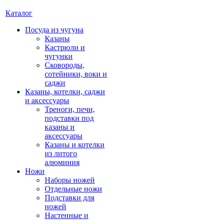
Каталог
Посуда из чугуна
Казаны
Кастрюли и
чугунки
Сковороды,
сотейники, воки и
саджи
Казаны, котелки, саджи
и аксессуары
Треноги, печи,
подставки под
казаны и
аксессуары
Казаны и котелки
из литого
алюминия
Ножи
Наборы ножей
Отдельные ножи
Подставки для
ножей
Настенные и