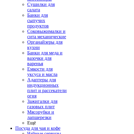
Сушилки для
салата
Банки для
сыпучих
продуктов
Соковыжималки и
сита механические
Органайзеры для
кухни
Банки для меда и
вазочки для
варенья
Емкости для
уксуса и масла
Адаптеры для
индукционных
плит и рассекатели
огня
Зажигалки для
газовых плит
Мясорубки и
лапшерезки
Ещё
Посуда для чая и кофе
Чайные сервизы