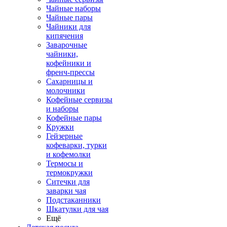
Чайные наборы
Чайные пары
Чайники для
кипячения
Заварочные
чайники,
кофейники и
френч-прессы
Сахарницы и
молочники
Кофейные сервизы
и наборы
Кофейные пары
Кружки
Гейзерные
кофеварки, турки
и кофемолки
Термосы и
термокружки
Ситечки для
заварки чая
Подстаканники
Шкатулки для чая
Ещё