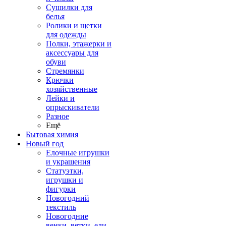
Сушилки для
белья
Ролики и щетки
для одежды
Полки, этажерки и
аксессуары для
обуви
Стремянки
Крючки
хозяйственные
Лейки и
опрыскиватели
Разное
Ещё
Бытовая химия
Новый год
Елочные игрушки
и украшения
Статуэтки,
игрушки и
фигурки
Новогодний
текстиль
Новогодние
венки, ветки, ели