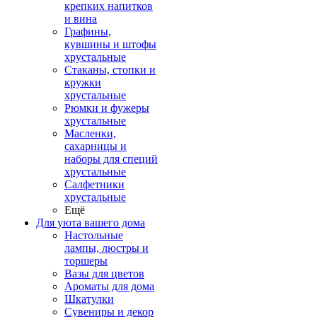
крепких напитков
и вина
Графины,
кувшины и штофы
хрустальные
Стаканы, стопки и
кружки
хрустальные
Рюмки и фужеры
хрустальные
Масленки,
сахарницы и
наборы для специй
хрустальные
Салфетники
хрустальные
Ещё
Для уюта вашего дома
Настольные
лампы, люстры и
торшеры
Вазы для цветов
Ароматы для дома
Шкатулки
Сувениры и декор