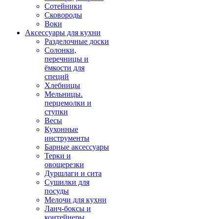
Сотейники
Сковороды
Воки
Аксессуары для кухни
Разделочные доски
Солонки,
перечницы и
ёмкости для
специй
Хлебницы
Мельницы.
перцемолки и
ступки
Весы
Кухонные
инструменты
Барные аксессуары
Терки и
овощерезки
Дуршлаги и сита
Сушилки для
посуды
Мелочи для кухни
Ланч-боксы и
контейнеры