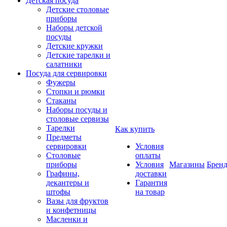
Детская посуда
Детские столовые
приборы
Наборы детской
посуды
Детские кружки
Детские тарелки и
салатники
Посуда для сервировки
Фужеры
Стопки и рюмки
Стаканы
Наборы посуды и
столовые сервизы
Тарелки
Как купить
Предметы
сервировки
Условия
Столовые
оплаты
приборы
Условия
Магазины
Брен
Графины,
доставки
декантеры и
Гарантия
штофы
на товар
Вазы для фруктов
и конфетницы
Масленки и