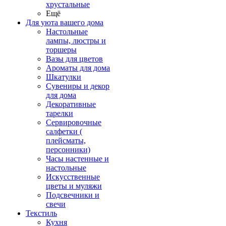
хрустальные
Ещё
Для уюта вашего дома
Настольные
лампы, люстры и
торшеры
Вазы для цветов
Ароматы для дома
Шкатулки
Сувениры и декор
для дома
Декоративные
тарелки
Сервировочные
салфетки (
плейсматы,
персонники)
Часы настенные и
настольные
Искусственные
цветы и муляжи
Подсвечники и
свечи
Текстиль
Кухня