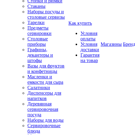
Стопки и рюмки
Стаканы
Наборы посуды и
столовые сервизы
Тарелки
Как купить
Предметы
сервировки
Условия
Столовые
оплаты
приборы
Условия
Магазины
Брен
Графины,
доставки
декантеры и
Гарантия
штофы
на товар
Вазы для фруктов
и конфетницы
Масленки и
емкости для сыра
Салатники
Диспенсеры для
напитков
Деревянная
сервировочная
посуда
Наборы для воды
Сервировочные
блюда