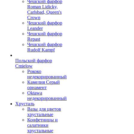
Чешский фарфор
Roman Lidicky,
Carlsbad, Queen's
Crown
Чешский фарфор
Leander
Чешский фарфор
Repast
Чешский фарфор
Rudolf Kampf
Польский фарфор
Сmielow
Рококо
недекорированный
Камелия Серый
орнамент
Oktawa
недекорированный
Хрусталь
Вазы для цветов
хрустальные
Конфетницы и
салатники
хрустальные