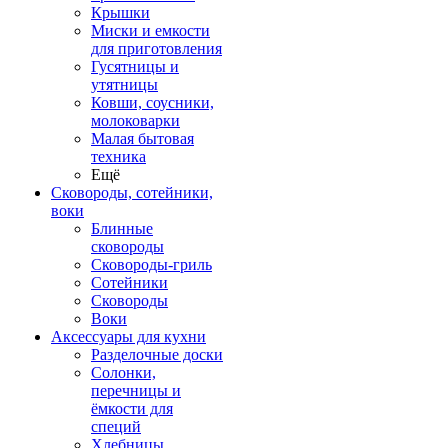
Крышки
Миски и емкости
для приготовления
Гусятницы и
утятницы
Ковши, соусники,
молоковарки
Малая бытовая
техника
Ещё
Сковороды, сотейники,
воки
Блинные
сковороды
Сковороды-гриль
Сотейники
Сковороды
Воки
Аксессуары для кухни
Разделочные доски
Солонки,
перечницы и
ёмкости для
специй
Хлебницы