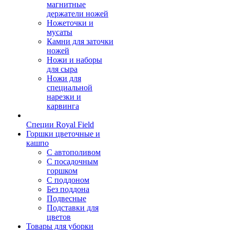
магнитные
держатели ножей
Ножеточки и
мусаты
Камни для заточки
ножей
Ножи и наборы
для сыра
Ножи для
специальной
нарезки и
карвинга
Специи Royal Field
Горшки цветочные и
кашпо
С автополивом
С посадочным
горшком
С поддоном
Без поддона
Подвесные
Подставки для
цветов
Товары для уборки