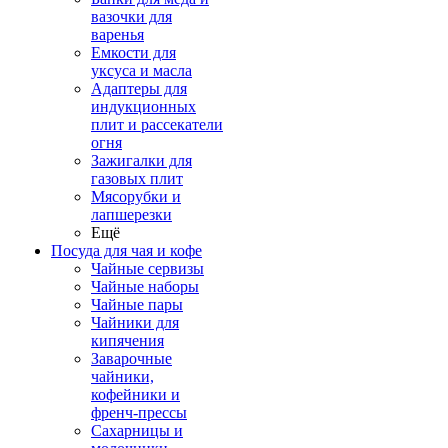
вазочки для
варенья
Емкости для
уксуса и масла
Адаптеры для
индукционных
плит и рассекатели
огня
Зажигалки для
газовых плит
Мясорубки и
лапшерезки
Ещё
Посуда для чая и кофе
Чайные сервизы
Чайные наборы
Чайные пары
Чайники для
кипячения
Заварочные
чайники,
кофейники и
френч-прессы
Сахарницы и