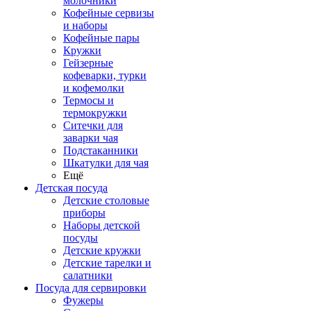
молочники
Кофейные сервизы
и наборы
Кофейные пары
Кружки
Гейзерные
кофеварки, турки
и кофемолки
Термосы и
термокружки
Ситечки для
заварки чая
Подстаканники
Шкатулки для чая
Ещё
Детская посуда
Детские столовые
приборы
Наборы детской
посуды
Детские кружки
Детские тарелки и
салатники
Посуда для сервировки
Фужеры