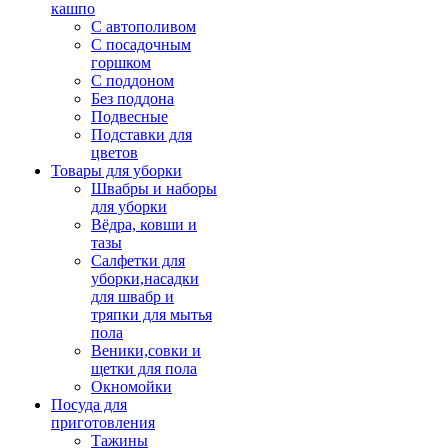
кашпо
С автополивом
С посадочным
горшком
С поддоном
Без поддона
Подвесные
Подставки для
цветов
Товары для уборки
Швабры и наборы
для уборки
Вёдра, ковши и
тазы
Салфетки для
уборки,насадки
для швабр и
тряпки для мытья
пола
Веники,совки и
щетки для пола
Окномойки
Посуда для
приготовления
Тажины