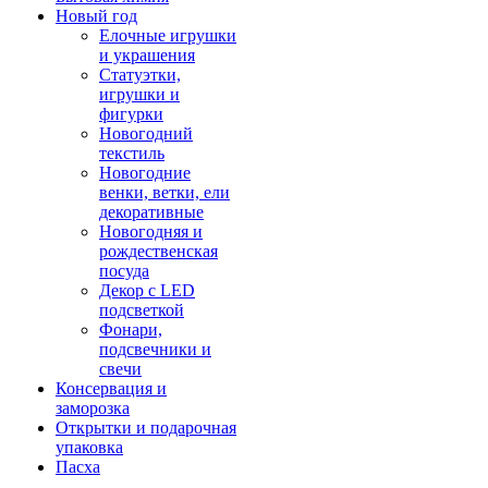
Новый год
Елочные игрушки
и украшения
Статуэтки,
игрушки и
фигурки
Новогодний
текстиль
Новогодние
венки, ветки, ели
декоративные
Новогодняя и
рождественская
посуда
Декор с LED
подсветкой
Фонари,
подсвечники и
свечи
Консервация и
заморозка
Открытки и подарочная
упаковка
Пасха