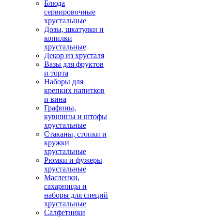
Блюда
сервировочные
хрустальные
Дозы, шкатулки и
копилки
хрустальные
Декор из хрусталя
Вазы для фруктов
и торта
Наборы для
крепких напитков
и вина
Графины,
кувшины и штофы
хрустальные
Стаканы, стопки и
кружки
хрустальные
Рюмки и фужеры
хрустальные
Масленки,
сахарницы и
наборы для специй
хрустальные
Салфетники