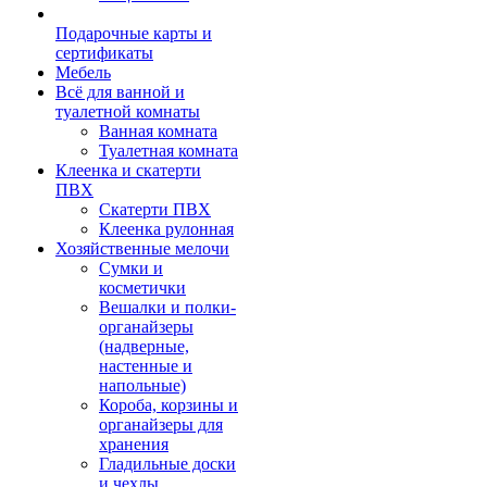
Подарочные карты и
сертификаты
Мебель
Всё для ванной и
туалетной комнаты
Ванная комната
Туалетная комната
Клеенка и скатерти
ПВХ
Скатерти ПВХ
Клеенка рулонная
Хозяйственные мелочи
Сумки и
косметички
Вешалки и полки-
органайзеры
(надверные,
настенные и
напольные)
Короба, корзины и
органайзеры для
хранения
Гладильные доски
и чехлы