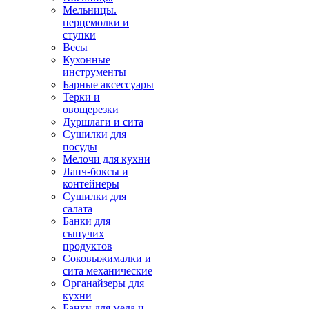
Мельницы.
перцемолки и
ступки
Весы
Кухонные
инструменты
Барные аксессуары
Терки и
овощерезки
Дуршлаги и сита
Сушилки для
посуды
Мелочи для кухни
Ланч-боксы и
контейнеры
Сушилки для
салата
Банки для
сыпучих
продуктов
Соковыжималки и
сита механические
Органайзеры для
кухни
Банки для меда и