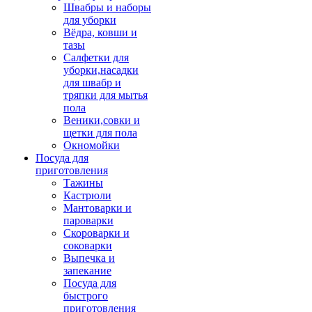
Швабры и наборы
для уборки
Вёдра, ковши и
тазы
Салфетки для
уборки,насадки
для швабр и
тряпки для мытья
пола
Веники,совки и
щетки для пола
Окномойки
Посуда для
приготовления
Тажины
Кастрюли
Мантоварки и
пароварки
Скороварки и
соковарки
Выпечка и
запекание
Посуда для
быстрого
приготовления