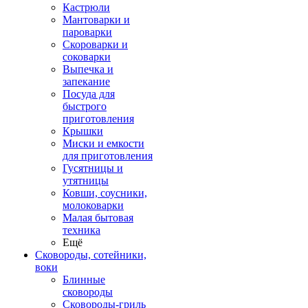
Кастрюли
Мантоварки и
пароварки
Скороварки и
соковарки
Выпечка и
запекание
Посуда для
быстрого
приготовления
Крышки
Миски и емкости
для приготовления
Гусятницы и
утятницы
Ковши, соусники,
молоковарки
Малая бытовая
техника
Ещё
Сковороды, сотейники,
воки
Блинные
сковороды
Сковороды-гриль