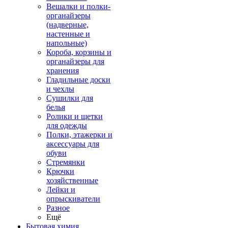
Вешалки и полки-
органайзеры
(надверные,
настенные и
напольные)
Короба, корзины и
органайзеры для
хранения
Гладильные доски
и чехлы
Сушилки для
белья
Ролики и щетки
для одежды
Полки, этажерки и
аксессуары для
обуви
Стремянки
Крючки
хозяйственные
Лейки и
опрыскиватели
Разное
Ещё
Бытовая химия