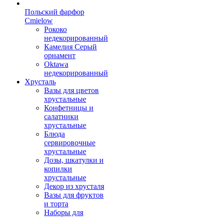
Польский фарфор
Сmielow
Рококо
недекорированный
Камелия Серый
орнамент
Oktawa
недекорированный
Хрусталь
Вазы для цветов
хрустальные
Конфетницы и
салатники
хрустальные
Блюда
сервировочные
хрустальные
Дозы, шкатулки и
копилки
хрустальные
Декор из хрусталя
Вазы для фруктов
и торта
Наборы для