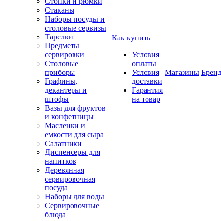
Стопки и рюмки
Стаканы
Наборы посуды и
столовые сервизы
Тарелки
Как купить
Предметы
сервировки
Условия
Столовые
оплаты
приборы
Условия
Магазины
Брен
Графины,
доставки
декантеры и
Гарантия
штофы
на товар
Вазы для фруктов
и конфетницы
Масленки и
емкости для сыра
Салатники
Диспенсеры для
напитков
Деревянная
сервировочная
посуда
Наборы для воды
Сервировочные
блюда