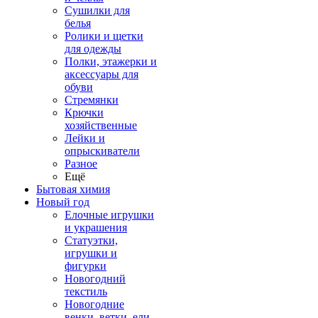
Сушилки для
белья
Ролики и щетки
для одежды
Полки, этажерки и
аксессуары для
обуви
Стремянки
Крючки
хозяйственные
Лейки и
опрыскиватели
Разное
Ещё
Бытовая химия
Новый год
Елочные игрушки
и украшения
Статуэтки,
игрушки и
фигурки
Новогодний
текстиль
Новогодние
венки, ветки, ели