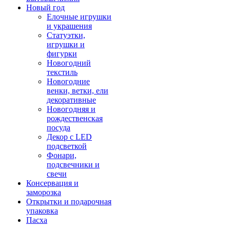
Новый год
Елочные игрушки
и украшения
Статуэтки,
игрушки и
фигурки
Новогодний
текстиль
Новогодние
венки, ветки, ели
декоративные
Новогодняя и
рождественская
посуда
Декор с LED
подсветкой
Фонари,
подсвечники и
свечи
Консервация и
заморозка
Открытки и подарочная
упаковка
Пасха