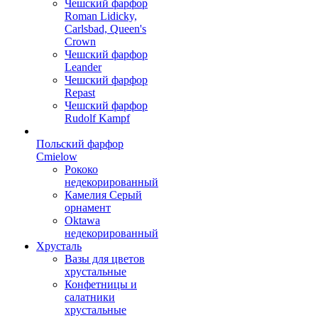
Чешский фарфор
Roman Lidicky,
Carlsbad, Queen's
Crown
Чешский фарфор
Leander
Чешский фарфор
Repast
Чешский фарфор
Rudolf Kampf
Польский фарфор
Сmielow
Рококо
недекорированный
Камелия Серый
орнамент
Oktawa
недекорированный
Хрусталь
Вазы для цветов
хрустальные
Конфетницы и
салатники
хрустальные