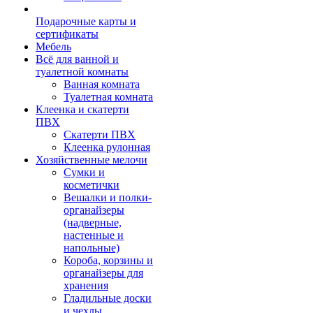
Подарочные карты и
сертификаты
Мебель
Всё для ванной и
туалетной комнаты
Ванная комната
Туалетная комната
Клеенка и скатерти
ПВХ
Скатерти ПВХ
Клеенка рулонная
Хозяйственные мелочи
Сумки и
косметички
Вешалки и полки-
органайзеры
(надверные,
настенные и
напольные)
Короба, корзины и
органайзеры для
хранения
Гладильные доски
и чехлы