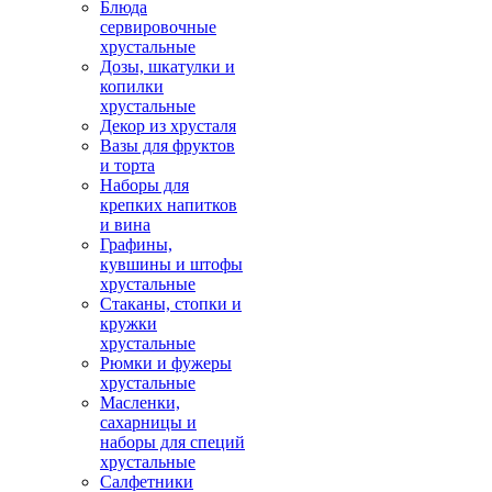
Блюда
сервировочные
хрустальные
Дозы, шкатулки и
копилки
хрустальные
Декор из хрусталя
Вазы для фруктов
и торта
Наборы для
крепких напитков
и вина
Графины,
кувшины и штофы
хрустальные
Стаканы, стопки и
кружки
хрустальные
Рюмки и фужеры
хрустальные
Масленки,
сахарницы и
наборы для специй
хрустальные
Салфетники