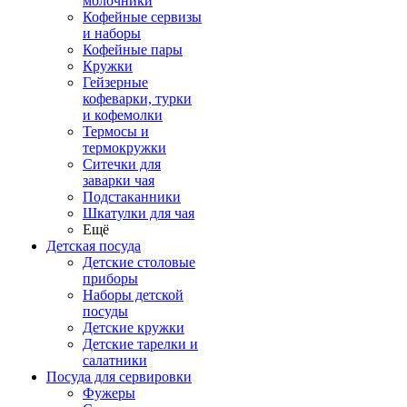
молочники
Кофейные сервизы
и наборы
Кофейные пары
Кружки
Гейзерные
кофеварки, турки
и кофемолки
Термосы и
термокружки
Ситечки для
заварки чая
Подстаканники
Шкатулки для чая
Ещё
Детская посуда
Детские столовые
приборы
Наборы детской
посуды
Детские кружки
Детские тарелки и
салатники
Посуда для сервировки
Фужеры