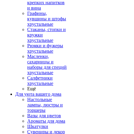
крепких напитков
и вина
Графины,
кувшины и штофы
хрустальные
Стаканы, стопки и
кружки
хрустальные
Рюмки и фужеры
хрустальные
Масленки,
сахарницы и
наборы для специй
хрустальные
Салфетники
хрустальные
Ещё
Для уюта вашего дома
Настольные
лампы, люстры и
торшеры
Вазы для цветов
Ароматы для дома
Шкатулки
Сувениры и декор