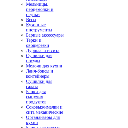
Мельницы.
перцемолки и
ступки
Весы
Кухонные
инструменты
Барные аксессуары
Терки и
овощерезки
Дуршлаги и сита
Сушилки для
посуды
Мелочи для кухни
Ланч-боксы и
контейнеры
Сушилки для
салата
Банки для
сыпучих
продуктов
Соковыжималки и
сита механические
Органайзеры для
кухни
Банки для меда и