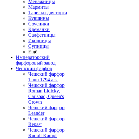
Менажницы
Мармиты
Тарелки для торта
Кувшины
Соусники
Креманки
Салфетницы
Икорницы
Супницы
Ещё
Императорский
фарфоровый завод
Чешский фарфор
Чешский фарфор
Thun 1794 a.s.
Чешский фарфор
Roman Lidicky,
Carlsbad, Queen's
Crown
Чешский фарфор
Leander
Чешский фарфор
Repast
Чешский фарфор
Rudolf Kampf