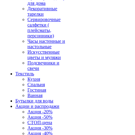
для дома
Декоративные
тарелки
Сервировочные
салфетки (
плейсматы,
персонники)
Часы настенные и
настольные
Искусственные
цветы и муляжи
Подсвечники и
свечи
Текстиль
Кухня
Спальня
Гостиная
Ванная
Бутылки для воды
Акции и распродажи
Акция -20%
Акция -50%
СТОП-цена
Акция -30%
Акция -40%