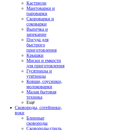
Кастрюли
Мантоварки и
пароварки
Скороварки и
соковарки
Выпечка и
запекание
Посуда для
быстрого
приготовления
Крышки
Миски и емкости
для приготовления
Гусятницы и
утятницы
Ковши, соусники,
молоковарки
Малая бытовая
техника
Ещё
Сковороды, сотейники,
воки
Блинные
сковороды
Сковороды-гриль