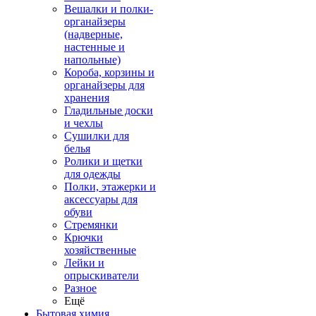
Вешалки и полки-
органайзеры
(надверные,
настенные и
напольные)
Короба, корзины и
органайзеры для
хранения
Гладильные доски
и чехлы
Сушилки для
белья
Ролики и щетки
для одежды
Полки, этажерки и
аксессуары для
обуви
Стремянки
Крючки
хозяйственные
Лейки и
опрыскиватели
Разное
Ещё
Бытовая химия