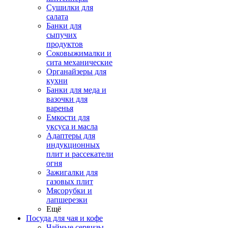
Сушилки для
салата
Банки для
сыпучих
продуктов
Соковыжималки и
сита механические
Органайзеры для
кухни
Банки для меда и
вазочки для
варенья
Емкости для
уксуса и масла
Адаптеры для
индукционных
плит и рассекатели
огня
Зажигалки для
газовых плит
Мясорубки и
лапшерезки
Ещё
Посуда для чая и кофе
Чайные сервизы