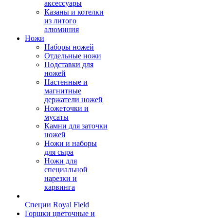
аксессуары
Казаны и котелки
из литого
алюминия
Ножи
Наборы ножей
Отдельные ножи
Подставки для
ножей
Настенные и
магнитные
держатели ножей
Ножеточки и
мусаты
Камни для заточки
ножей
Ножи и наборы
для сыра
Ножи для
специальной
нарезки и
карвинга
Специи Royal Field
Горшки цветочные и