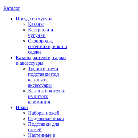
Каталог
Посуда из чугуна
Казаны
Кастрюли и
чугунки
Сковороды,
сотейники, воки и
саджи
Казаны, котелки, саджи
и аксессуары
Треноги, печи,
подставки под
казаны и
аксессуары
Казаны и котелки
из литого
алюминия
Ножи
Наборы ножей
Отдельные ножи
Подставки для
ножей
Настенные и