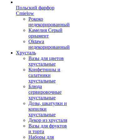
Польский фарфор
Сmielow
Рококо
недекорированный
Камелия Серый
орнамент
Oktawa
недекорированный
Хрусталь
Вазы для цветов
хрустальные
Конфетницы и
салатники
хрустальные
Блюда
сервировочные
хрустальные
Дозы, шкатулки и
копилки
хрустальные
Декор из хрусталя
Вазы для фруктов
и торта
Наборы для