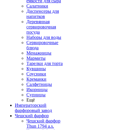
емкости для сыра
Салатники
Диспенсеры для
напитков
Деревянная
сервировочная
посуда
Наборы для воды
Сервировочные
блюда
Менажницы
Мармиты
Тарелки для торта
Кувшины
Соусники
Креманки
Салфетницы
Икорницы
Супницы
Ещё
Императорский
фарфоровый завод
Чешский фарфор
Чешский фарфор
Thun 1794 a.s.