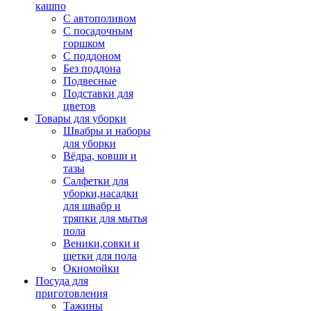
кашпо
С автополивом
С посадочным
горшком
С поддоном
Без поддона
Подвесные
Подставки для
цветов
Товары для уборки
Швабры и наборы
для уборки
Вёдра, ковши и
тазы
Салфетки для
уборки,насадки
для швабр и
тряпки для мытья
пола
Веники,совки и
щетки для пола
Окномойки
Посуда для
приготовления
Тажины