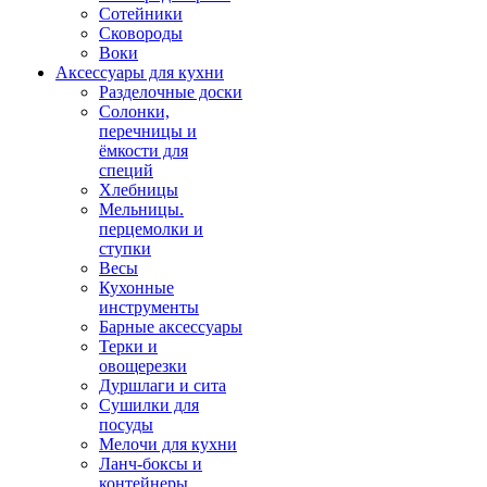
Сотейники
Сковороды
Воки
Аксессуары для кухни
Разделочные доски
Солонки,
перечницы и
ёмкости для
специй
Хлебницы
Мельницы.
перцемолки и
ступки
Весы
Кухонные
инструменты
Барные аксессуары
Терки и
овощерезки
Дуршлаги и сита
Сушилки для
посуды
Мелочи для кухни
Ланч-боксы и
контейнеры