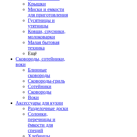
Крышки
Миски и емкости
для приготовления
Гусятницы и
утятницы
Ковши, соусники,
молоковарки
Малая бытовая
техника
Ещё
Сковороды, сотейники,
воки
Блинные
сковороды
Сковороды-гриль
Сотейники
Сковороды
Воки
Аксессуары для кухни
Разделочные доски
Солонки,
перечницы и
ёмкости для
специй
Хлебницы