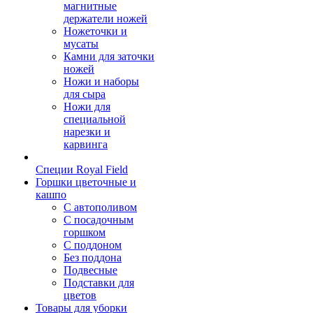
магнитные
держатели ножей
Ножеточки и
мусаты
Камни для заточки
ножей
Ножи и наборы
для сыра
Ножи для
специальной
нарезки и
карвинга
Специи Royal Field
Горшки цветочные и
кашпо
С автополивом
С посадочным
горшком
С поддоном
Без поддона
Подвесные
Подставки для
цветов
Товары для уборки