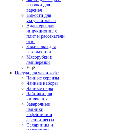
вазочки для
варенья
Емкости для
уксуса и масла
Адаптеры для
индукционных
плит и рассекатели
огня
Зажигалки для
газовых плит
Мясорубки и
лапшерезки
Ещё
Посуда для чая и кофе
Чайные сервизы
Чайные наборы
Чайные пары
Чайники для
кипячения
Заварочные
чайники,
кофейники и
френч-прессы
Сахарницы и