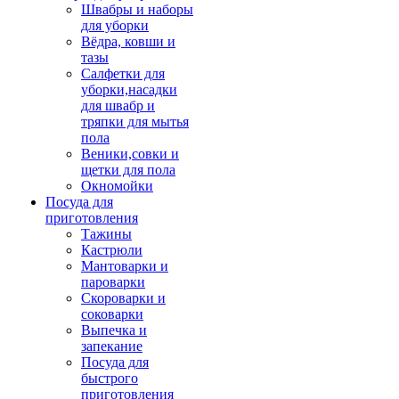
Швабры и наборы
для уборки
Вёдра, ковши и
тазы
Салфетки для
уборки,насадки
для швабр и
тряпки для мытья
пола
Веники,совки и
щетки для пола
Окномойки
Посуда для
приготовления
Тажины
Кастрюли
Мантоварки и
пароварки
Скороварки и
соковарки
Выпечка и
запекание
Посуда для
быстрого
приготовления