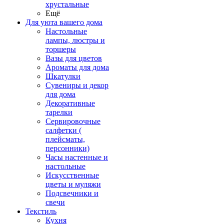
хрустальные
Ещё
Для уюта вашего дома
Настольные
лампы, люстры и
торшеры
Вазы для цветов
Ароматы для дома
Шкатулки
Сувениры и декор
для дома
Декоративные
тарелки
Сервировочные
салфетки (
плейсматы,
персонники)
Часы настенные и
настольные
Искусственные
цветы и муляжи
Подсвечники и
свечи
Текстиль
Кухня