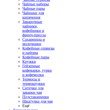
Чайные наборы
Чайные пары
Чайники для
кипячения
Заварочные
чайники,
кофейники и
френч-прессы
Сахарницы и
молочники
Кофейные сервизы
и наборы
Кофейные пары
Кружки
Гейзерные
кофеварки, турки
и кофемолки
Термосы и
термокружки
Ситечки для
заварки чая
Подстаканники
Шкатулки для чая
Ещё