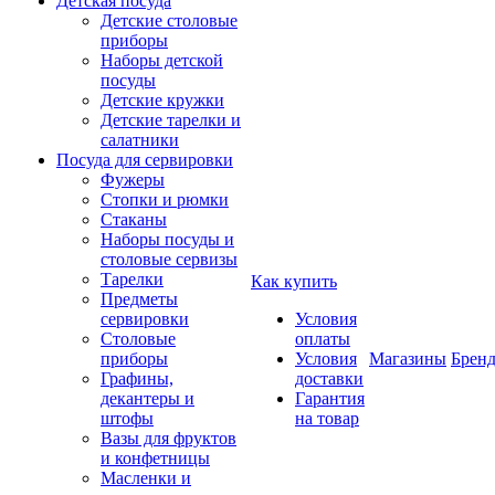
Детская посуда
Детские столовые
приборы
Наборы детской
посуды
Детские кружки
Детские тарелки и
салатники
Посуда для сервировки
Фужеры
Стопки и рюмки
Стаканы
Наборы посуды и
столовые сервизы
Тарелки
Как купить
Предметы
сервировки
Условия
Столовые
оплаты
приборы
Условия
Магазины
Брен
Графины,
доставки
декантеры и
Гарантия
штофы
на товар
Вазы для фруктов
и конфетницы
Масленки и