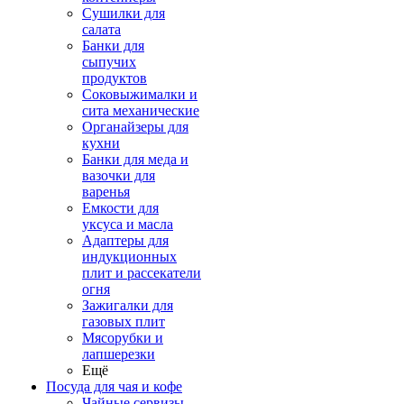
Сушилки для
салата
Банки для
сыпучих
продуктов
Соковыжималки и
сита механические
Органайзеры для
кухни
Банки для меда и
вазочки для
варенья
Емкости для
уксуса и масла
Адаптеры для
индукционных
плит и рассекатели
огня
Зажигалки для
газовых плит
Мясорубки и
лапшерезки
Ещё
Посуда для чая и кофе
Чайные сервизы