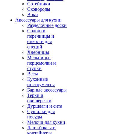
Сотейники
Сковороды
Воки
Аксессуары для кухни
Разделочные доски
Солонки,
перечницы и
ёмкости для
специй
Хлебницы
Мельницы.
перцемолки и
ступки
Весы
Кухонные
инструменты
Барные аксессуары
Терки и
овощерезки
Дуршлаги и сита
Сушилки для
посуды
Мелочи для кухни
Ланч-боксы и
контейнеры