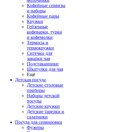
молочники
Кофейные сервизы
и наборы
Кофейные пары
Кружки
Гейзерные
кофеварки, турки
и кофемолки
Термосы и
термокружки
Ситечки для
заварки чая
Подстаканники
Шкатулки для чая
Ещё
Детская посуда
Детские столовые
приборы
Наборы детской
посуды
Детские кружки
Детские тарелки и
салатники
Посуда для сервировки
Фужеры