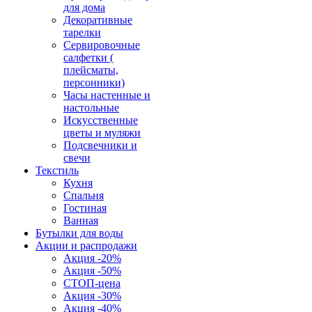
для дома
Декоративные
тарелки
Сервировочные
салфетки (
плейсматы,
персонники)
Часы настенные и
настольные
Искусственные
цветы и муляжи
Подсвечники и
свечи
Текстиль
Кухня
Спальня
Гостиная
Ванная
Бутылки для воды
Акции и распродажи
Акция -20%
Акция -50%
СТОП-цена
Акция -30%
Акция -40%