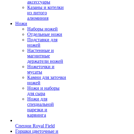
аксессуары
Казаны и котелки
из литого
алюминия
Ножи
Наборы ножей
Отдельные ножи
Подставки для
ножей
Настенные и
магнитные
держатели ножей
Ножеточки и
мусаты
Камни для заточки
ножей
Ножи и наборы
для сыра
Ножи для
специальной
нарезки и
карвинга
Специи Royal Field
Горшки цветочные и