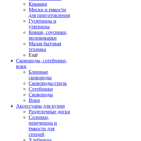
Крышки
Миски и емкости
для приготовления
Гусятницы и
утятницы
Ковши, соусники,
молоковарки
Малая бытовая
техника
Ещё
Сковороды, сотейники,
воки
Блинные
сковороды
Сковороды-гриль
Сотейники
Сковороды
Воки
Аксессуары для кухни
Разделочные доски
Солонки,
перечницы и
ёмкости для
специй
Хлебницы