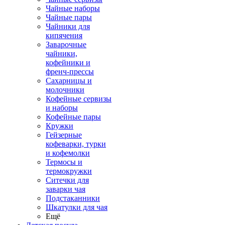
Чайные наборы
Чайные пары
Чайники для
кипячения
Заварочные
чайники,
кофейники и
френч-прессы
Сахарницы и
молочники
Кофейные сервизы
и наборы
Кофейные пары
Кружки
Гейзерные
кофеварки, турки
и кофемолки
Термосы и
термокружки
Ситечки для
заварки чая
Подстаканники
Шкатулки для чая
Ещё