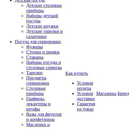
Детская посуда
Детские столовые
приборы
Наборы детской
посуды
Детские кружки
Детские тарелки и
салатники
Посуда для сервировки
Фужеры
Стопки и рюмки
Стаканы
Наборы посуды и
столовые сервизы
Тарелки
Как купить
Предметы
сервировки
Условия
Столовые
оплаты
приборы
Условия
Магазины
Брен
Графины,
доставки
декантеры и
Гарантия
штофы
на товар
Вазы для фруктов
и конфетницы
Масленки и