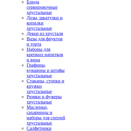
Блюда
сервировочные
хрустальные
Дозы, шкатулки и
копилки
хрустальные
Декор из хрусталя
Вазы для фруктов
и торта
Наборы для
крепких напитков
и вина
Графины,
кувшины и штофы
хрустальные
Стаканы, стопки и
кружки
хрустальные
Рюмки и фужеры
хрустальные
Масленки,
сахарницы и
наборы для специй
хрустальные
Салфетники