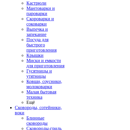
Кастрюли
Мантоварки и
пароварки
Скороварки и
соковарки
Выпечка и
запекание
Посуда для
быстрого
приготовления
Крышки
Миски и емкости
для приготовления
Гусятницы и
утятницы
Ковши, соусники,
молоковарки
Малая бытовая
техника
Ещё
Сковороды, сотейники,
воки
Блинные
сковороды
Сковороды-гриль