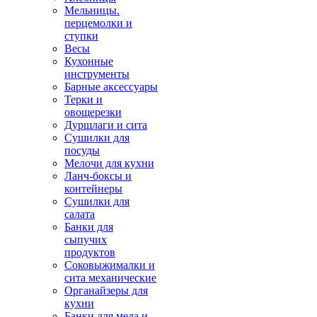
Мельницы.
перцемолки и
ступки
Весы
Кухонные
инструменты
Барные аксессуары
Терки и
овощерезки
Дуршлаги и сита
Сушилки для
посуды
Мелочи для кухни
Ланч-боксы и
контейнеры
Сушилки для
салата
Банки для
сыпучих
продуктов
Соковыжималки и
сита механические
Органайзеры для
кухни
Банки для меда и