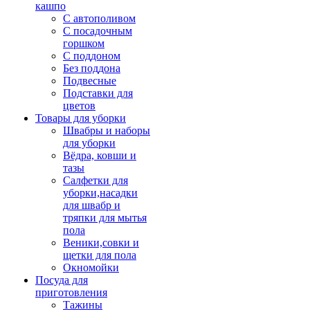
кашпо
С автополивом
С посадочным
горшком
С поддоном
Без поддона
Подвесные
Подставки для
цветов
Товары для уборки
Швабры и наборы
для уборки
Вёдра, ковши и
тазы
Салфетки для
уборки,насадки
для швабр и
тряпки для мытья
пола
Веники,совки и
щетки для пола
Окномойки
Посуда для
приготовления
Тажины