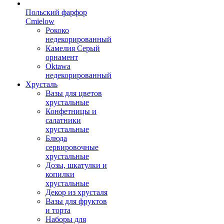
Польский фарфор
Сmielow
Рококо
недекорированный
Камелия Серый
орнамент
Oktawa
недекорированный
Хрусталь
Вазы для цветов
хрустальные
Конфетницы и
салатники
хрустальные
Блюда
сервировочные
хрустальные
Дозы, шкатулки и
копилки
хрустальные
Декор из хрусталя
Вазы для фруктов
и торта
Наборы для