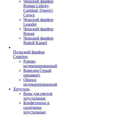
Чешский фарфор
Roman Lidicky,
Carlsbad, Queen's
Crown
Чешский фарфор
Leander
Чешский фарфор
Repast
Чешский фарфор
Rudolf Kampf
Польский фарфор
Сmielow
Рококо
недекорированный
Камелия Серый
орнамент
Oktawa
недекорированный
Хрусталь
Вазы для цветов
хрустальные
Конфетницы и
салатники
хрустальные