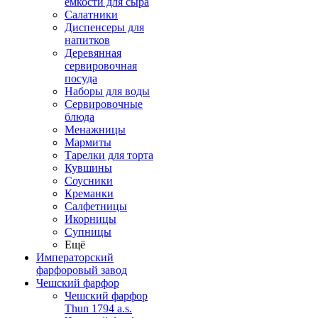
емкости для сыра
Салатники
Диспенсеры для
напитков
Деревянная
сервировочная
посуда
Наборы для воды
Сервировочные
блюда
Менажницы
Мармиты
Тарелки для торта
Кувшины
Соусники
Креманки
Салфетницы
Икорницы
Супницы
Ещё
Императорский
фарфоровый завод
Чешский фарфор
Чешский фарфор
Thun 1794 a.s.