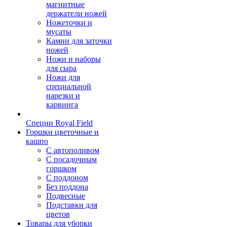
магнитные
держатели ножей
Ножеточки и
мусаты
Камни для заточки
ножей
Ножи и наборы
для сыра
Ножи для
специальной
нарезки и
карвинга
Специи Royal Field
Горшки цветочные и
кашпо
С автополивом
С посадочным
горшком
С поддоном
Без поддона
Подвесные
Подставки для
цветов
Товары для уборки