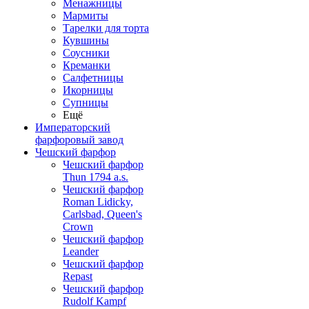
Менажницы
Мармиты
Тарелки для торта
Кувшины
Соусники
Креманки
Салфетницы
Икорницы
Супницы
Ещё
Императорский
фарфоровый завод
Чешский фарфор
Чешский фарфор
Thun 1794 a.s.
Чешский фарфор
Roman Lidicky,
Carlsbad, Queen's
Crown
Чешский фарфор
Leander
Чешский фарфор
Repast
Чешский фарфор
Rudolf Kampf