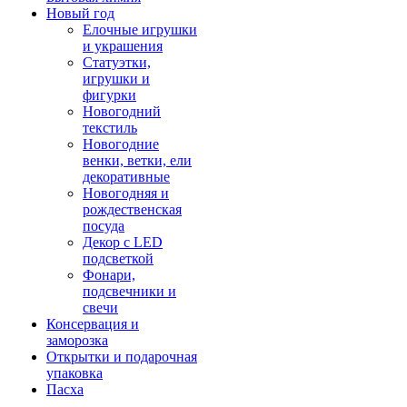
Новый год
Елочные игрушки
и украшения
Статуэтки,
игрушки и
фигурки
Новогодний
текстиль
Новогодние
венки, ветки, ели
декоративные
Новогодняя и
рождественская
посуда
Декор с LED
подсветкой
Фонари,
подсвечники и
свечи
Консервация и
заморозка
Открытки и подарочная
упаковка
Пасха