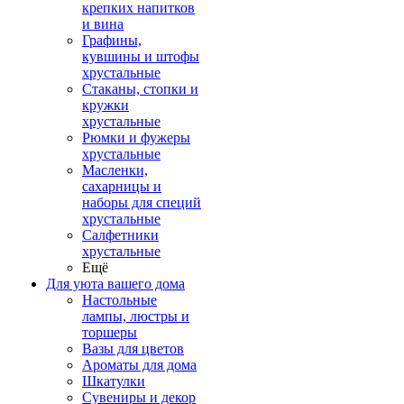
крепких напитков
и вина
Графины,
кувшины и штофы
хрустальные
Стаканы, стопки и
кружки
хрустальные
Рюмки и фужеры
хрустальные
Масленки,
сахарницы и
наборы для специй
хрустальные
Салфетники
хрустальные
Ещё
Для уюта вашего дома
Настольные
лампы, люстры и
торшеры
Вазы для цветов
Ароматы для дома
Шкатулки
Сувениры и декор