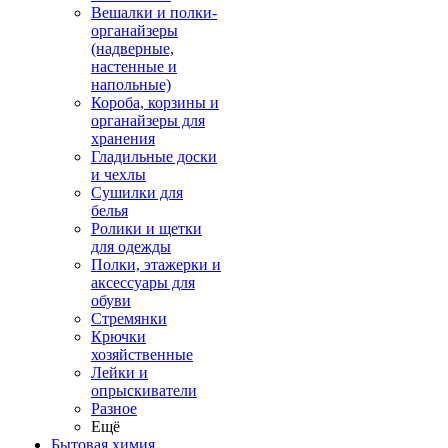
Вешалки и полки-
органайзеры
(надверные,
настенные и
напольные)
Короба, корзины и
органайзеры для
хранения
Гладильные доски
и чехлы
Сушилки для
белья
Ролики и щетки
для одежды
Полки, этажерки и
аксессуары для
обуви
Стремянки
Крючки
хозяйственные
Лейки и
опрыскиватели
Разное
Ещё
Бытовая химия