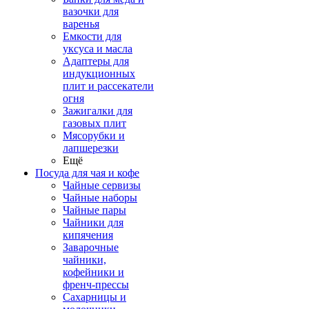
вазочки для
варенья
Емкости для
уксуса и масла
Адаптеры для
индукционных
плит и рассекатели
огня
Зажигалки для
газовых плит
Мясорубки и
лапшерезки
Ещё
Посуда для чая и кофе
Чайные сервизы
Чайные наборы
Чайные пары
Чайники для
кипячения
Заварочные
чайники,
кофейники и
френч-прессы
Сахарницы и