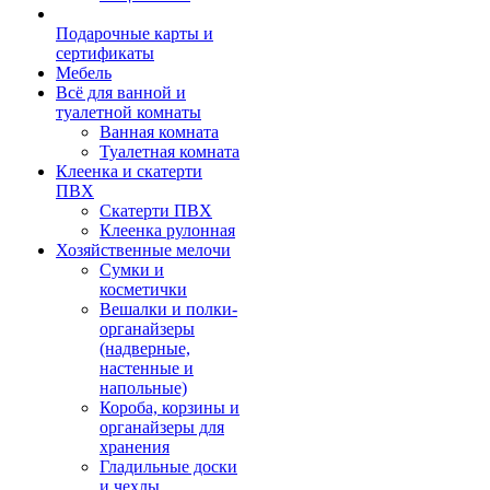
Подарочные карты и
сертификаты
Мебель
Всё для ванной и
туалетной комнаты
Ванная комната
Туалетная комната
Клеенка и скатерти
ПВХ
Скатерти ПВХ
Клеенка рулонная
Хозяйственные мелочи
Сумки и
косметички
Вешалки и полки-
органайзеры
(надверные,
настенные и
напольные)
Короба, корзины и
органайзеры для
хранения
Гладильные доски
и чехлы