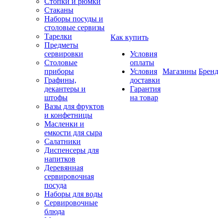
Стопки и рюмки
Стаканы
Наборы посуды и
столовые сервизы
Тарелки
Как купить
Предметы
сервировки
Условия
Столовые
оплаты
приборы
Условия
Магазины
Брен
Графины,
доставки
декантеры и
Гарантия
штофы
на товар
Вазы для фруктов
и конфетницы
Масленки и
емкости для сыра
Салатники
Диспенсеры для
напитков
Деревянная
сервировочная
посуда
Наборы для воды
Сервировочные
блюда