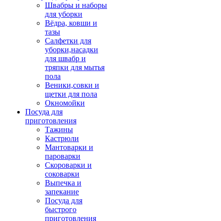
Швабры и наборы
для уборки
Вёдра, ковши и
тазы
Салфетки для
уборки,насадки
для швабр и
тряпки для мытья
пола
Веники,совки и
щетки для пола
Окномойки
Посуда для
приготовления
Тажины
Кастрюли
Мантоварки и
пароварки
Скороварки и
соковарки
Выпечка и
запекание
Посуда для
быстрого
приготовления