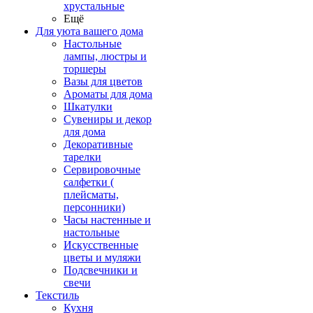
хрустальные
Ещё
Для уюта вашего дома
Настольные
лампы, люстры и
торшеры
Вазы для цветов
Ароматы для дома
Шкатулки
Сувениры и декор
для дома
Декоративные
тарелки
Сервировочные
салфетки (
плейсматы,
персонники)
Часы настенные и
настольные
Искусственные
цветы и муляжи
Подсвечники и
свечи
Текстиль
Кухня