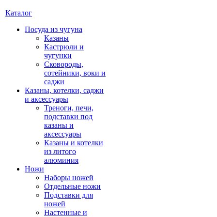
Каталог
Посуда из чугуна
Казаны
Кастрюли и
чугунки
Сковороды,
сотейники, воки и
саджи
Казаны, котелки, саджи
и аксессуары
Треноги, печи,
подставки под
казаны и
аксессуары
Казаны и котелки
из литого
алюминия
Ножи
Наборы ножей
Отдельные ножи
Подставки для
ножей
Настенные и