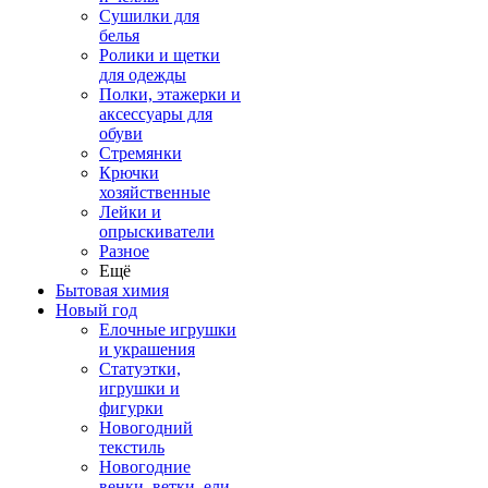
Сушилки для
белья
Ролики и щетки
для одежды
Полки, этажерки и
аксессуары для
обуви
Стремянки
Крючки
хозяйственные
Лейки и
опрыскиватели
Разное
Ещё
Бытовая химия
Новый год
Елочные игрушки
и украшения
Статуэтки,
игрушки и
фигурки
Новогодний
текстиль
Новогодние
венки, ветки, ели