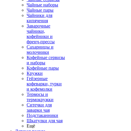
Чайные наборы
Чайные пары
Чайники для
кипячения
Заварочные
чайники,
кофейники и
френч-прессы
Сахарницы и
молочники
Кофейные сервизы
и наборы
Кофейные пары
Кружки
Гейзерные
кофеварки, турки
и кофемолки
Термосы и
термокружки
Ситечки для
заварки чая
Подстаканники
Шкатулки для чая
Ещё