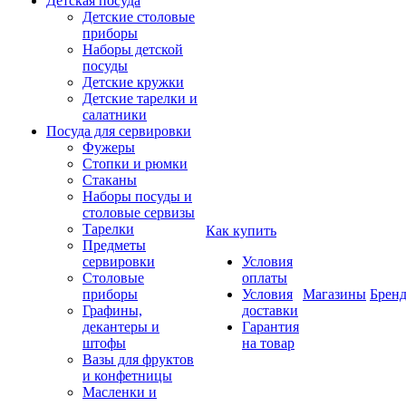
Детская посуда
Детские столовые
приборы
Наборы детской
посуды
Детские кружки
Детские тарелки и
салатники
Посуда для сервировки
Фужеры
Стопки и рюмки
Стаканы
Наборы посуды и
столовые сервизы
Тарелки
Как купить
Предметы
сервировки
Условия
Столовые
оплаты
приборы
Условия
Магазины
Брен
Графины,
доставки
декантеры и
Гарантия
штофы
на товар
Вазы для фруктов
и конфетницы
Масленки и