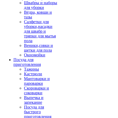
Швабры и наборы
для уборки
Вёдра, ковши и
тазы
Салфетки для
уборки,насадки
для швабр и
тряпки для мытья
пола
Веники,совки и
щетки для пола
Окномойки
Посуда для
приготовления
Тажины
Кастрюли
Мантоварки и
пароварки
Скороварки и
соковарки
Выпечка и
запекание
Посуда для
быстрого
приготовления