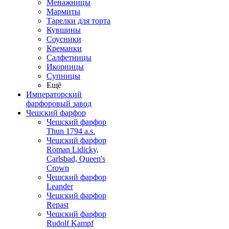
Менажницы
Мармиты
Тарелки для торта
Кувшины
Соусники
Креманки
Салфетницы
Икорницы
Супницы
Ещё
Императорский
фарфоровый завод
Чешский фарфор
Чешский фарфор
Thun 1794 a.s.
Чешский фарфор
Roman Lidicky,
Carlsbad, Queen's
Crown
Чешский фарфор
Leander
Чешский фарфор
Repast
Чешский фарфор
Rudolf Kampf