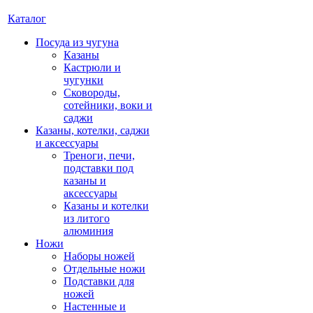
Каталог
Посуда из чугуна
Казаны
Кастрюли и
чугунки
Сковороды,
сотейники, воки и
саджи
Казаны, котелки, саджи
и аксессуары
Треноги, печи,
подставки под
казаны и
аксессуары
Казаны и котелки
из литого
алюминия
Ножи
Наборы ножей
Отдельные ножи
Подставки для
ножей
Настенные и