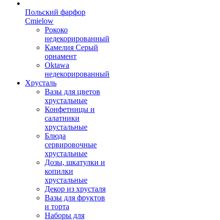
Польский фарфор
Сmielow
Рококо
недекорированный
Камелия Серый
орнамент
Oktawa
недекорированный
Хрусталь
Вазы для цветов
хрустальные
Конфетницы и
салатники
хрустальные
Блюда
сервировочные
хрустальные
Дозы, шкатулки и
копилки
хрустальные
Декор из хрусталя
Вазы для фруктов
и торта
Наборы для