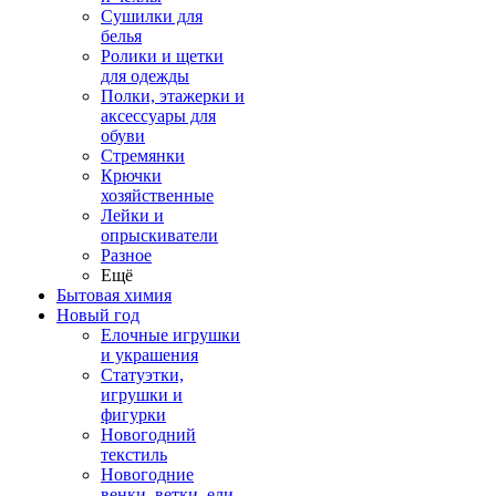
Сушилки для
белья
Ролики и щетки
для одежды
Полки, этажерки и
аксессуары для
обуви
Стремянки
Крючки
хозяйственные
Лейки и
опрыскиватели
Разное
Ещё
Бытовая химия
Новый год
Елочные игрушки
и украшения
Статуэтки,
игрушки и
фигурки
Новогодний
текстиль
Новогодние
венки, ветки, ели