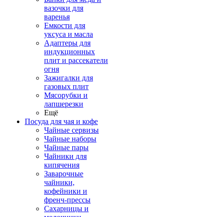
вазочки для
варенья
Емкости для
уксуса и масла
Адаптеры для
индукционных
плит и рассекатели
огня
Зажигалки для
газовых плит
Мясорубки и
лапшерезки
Ещё
Посуда для чая и кофе
Чайные сервизы
Чайные наборы
Чайные пары
Чайники для
кипячения
Заварочные
чайники,
кофейники и
френч-прессы
Сахарницы и