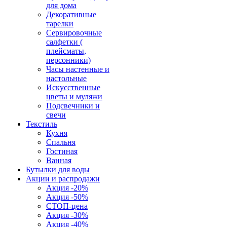
для дома
Декоративные
тарелки
Сервировочные
салфетки (
плейсматы,
персонники)
Часы настенные и
настольные
Искусственные
цветы и муляжи
Подсвечники и
свечи
Текстиль
Кухня
Спальня
Гостиная
Ванная
Бутылки для воды
Акции и распродажи
Акция -20%
Акция -50%
СТОП-цена
Акция -30%
Акция -40%