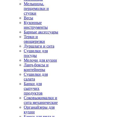
Мельницы.
перцемолки и
ступки
Весы
Кухонные
инструменты
Барные аксессуары
Терки и
овощерезки
Дуршлаги и сита
Сушилки для
посуды
Мелочи для кухни
Ланч-боксы и
контейнеры
Сушилки для
салата
Банки для
сыпучих
продуктов
Соковыжималки и
сита механические
Органайзеры для
кухни
Банки для меда и