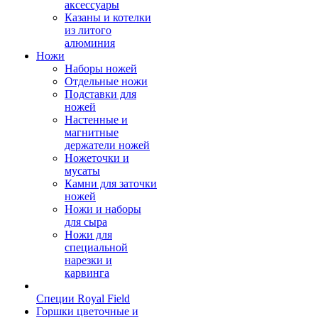
аксессуары
Казаны и котелки
из литого
алюминия
Ножи
Наборы ножей
Отдельные ножи
Подставки для
ножей
Настенные и
магнитные
держатели ножей
Ножеточки и
мусаты
Камни для заточки
ножей
Ножи и наборы
для сыра
Ножи для
специальной
нарезки и
карвинга
Специи Royal Field
Горшки цветочные и