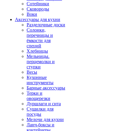
Сотейники
Сковороды
Воки
Аксессуары для кухни
Разделочные доски
Солонки,
перечницы и
ёмкости для
специй
Хлебницы
Мельницы.
перцемолки и
ступки
Весы
Кухонные
инструменты
Барные аксессуары
Терки и
овощерезки
Дуршлаги и сита
Сушилки для
посуды
Мелочи для кухни
Ланч-боксы и
контейнеры