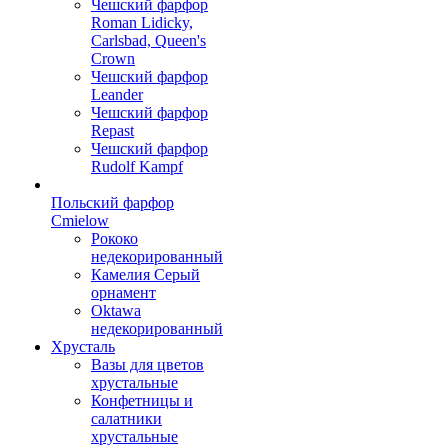
Чешский фарфор
Roman Lidicky,
Carlsbad, Queen's
Crown
Чешский фарфор
Leander
Чешский фарфор
Repast
Чешский фарфор
Rudolf Kampf
Польский фарфор
Сmielow
Рококо
недекорированный
Камелия Серый
орнамент
Oktawa
недекорированный
Хрусталь
Вазы для цветов
хрустальные
Конфетницы и
салатники
хрустальные