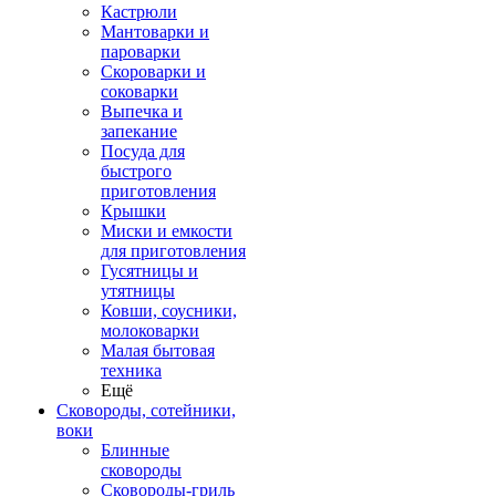
Кастрюли
Мантоварки и
пароварки
Скороварки и
соковарки
Выпечка и
запекание
Посуда для
быстрого
приготовления
Крышки
Миски и емкости
для приготовления
Гусятницы и
утятницы
Ковши, соусники,
молоковарки
Малая бытовая
техника
Ещё
Сковороды, сотейники,
воки
Блинные
сковороды
Сковороды-гриль