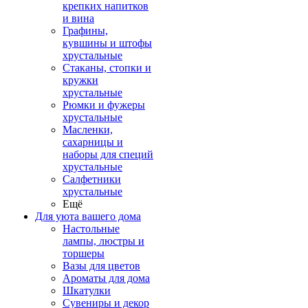
крепких напитков
и вина
Графины,
кувшины и штофы
хрустальные
Стаканы, стопки и
кружки
хрустальные
Рюмки и фужеры
хрустальные
Масленки,
сахарницы и
наборы для специй
хрустальные
Салфетники
хрустальные
Ещё
Для уюта вашего дома
Настольные
лампы, люстры и
торшеры
Вазы для цветов
Ароматы для дома
Шкатулки
Сувениры и декор