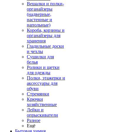
Вешалки и полки-
органайзеры
(надверные,
настенные и
напольные)
Короба, корзины и
органайзеры для
хранения
Гладильные доски
и чехлы
Сушилки для
белья
Ролики и щетки
для одежды
Полки, этажерки и
аксессуары для
обуви
Стремянки
Крючки
хозяйственные
Лейки и
опрыскиватели
Разное
Ещё
Бытовая химия