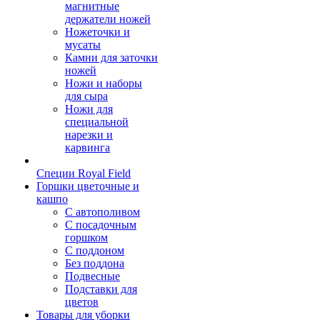
магнитные
держатели ножей
Ножеточки и
мусаты
Камни для заточки
ножей
Ножи и наборы
для сыра
Ножи для
специальной
нарезки и
карвинга
Специи Royal Field
Горшки цветочные и
кашпо
С автополивом
С посадочным
горшком
С поддоном
Без поддона
Подвесные
Подставки для
цветов
Товары для уборки