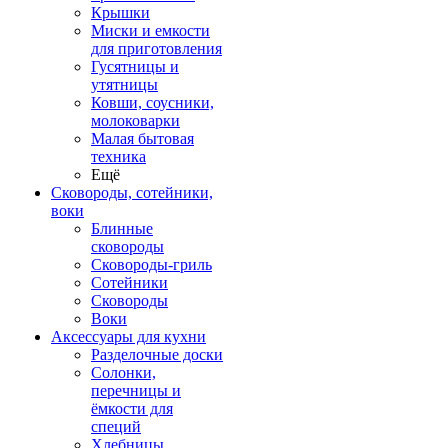
Крышки
Миски и емкости
для приготовления
Гусятницы и
утятницы
Ковши, соусники,
молоковарки
Малая бытовая
техника
Ещё
Сковороды, сотейники,
воки
Блинные
сковороды
Сковороды-гриль
Сотейники
Сковороды
Воки
Аксессуары для кухни
Разделочные доски
Солонки,
перечницы и
ёмкости для
специй
Хлебницы