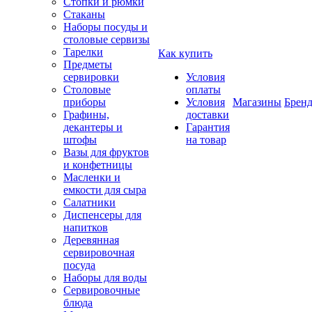
Стопки и рюмки
Стаканы
Наборы посуды и
столовые сервизы
Тарелки
Как купить
Предметы
сервировки
Условия
Столовые
оплаты
приборы
Условия
Магазины
Брен
Графины,
доставки
декантеры и
Гарантия
штофы
на товар
Вазы для фруктов
и конфетницы
Масленки и
емкости для сыра
Салатники
Диспенсеры для
напитков
Деревянная
сервировочная
посуда
Наборы для воды
Сервировочные
блюда