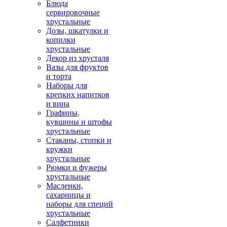
Блюда
сервировочные
хрустальные
Дозы, шкатулки и
копилки
хрустальные
Декор из хрусталя
Вазы для фруктов
и торта
Наборы для
крепких напитков
и вина
Графины,
кувшины и штофы
хрустальные
Стаканы, стопки и
кружки
хрустальные
Рюмки и фужеры
хрустальные
Масленки,
сахарницы и
наборы для специй
хрустальные
Салфетники