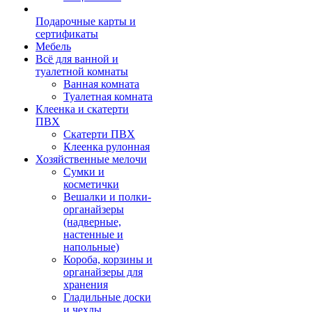
Подарочные карты и
сертификаты
Мебель
Всё для ванной и
туалетной комнаты
Ванная комната
Туалетная комната
Клеенка и скатерти
ПВХ
Скатерти ПВХ
Клеенка рулонная
Хозяйственные мелочи
Сумки и
косметички
Вешалки и полки-
органайзеры
(надверные,
настенные и
напольные)
Короба, корзины и
органайзеры для
хранения
Гладильные доски
и чехлы