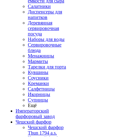
емкости для сыра
Салатники
Диспенсеры для
напитков
Деревянная
сервировочная
посуда
Наборы для воды
Сервировочные
блюда
Менажницы
Мармиты
Тарелки для торта
Кувшины
Соусники
Креманки
Салфетницы
Икорницы
Супницы
Ещё
Императорский
фарфоровый завод
Чешский фарфор
Чешский фарфор
Thun 1794 a.s.