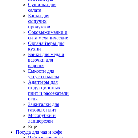
Сушилки для
салата
Банки для
сыпучих
продуктов
Соковыжималки и
сита механические
Органайзеры для
кухни
Банки для меда и
вазочки для
варенья
Емкости для
уксуса и масла
Адаптеры для
индукционных
плит и рассекатели
огня
Зажигалки для
газовых плит
Мясорубки и
лапшерезки
Ещё
Посуда для чая и кофе
Чайные сервизы