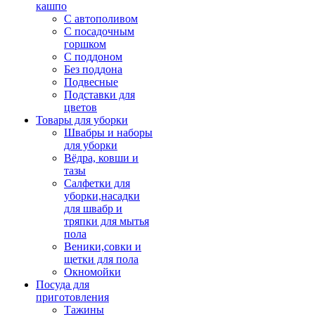
кашпо
С автополивом
С посадочным
горшком
С поддоном
Без поддона
Подвесные
Подставки для
цветов
Товары для уборки
Швабры и наборы
для уборки
Вёдра, ковши и
тазы
Салфетки для
уборки,насадки
для швабр и
тряпки для мытья
пола
Веники,совки и
щетки для пола
Окномойки
Посуда для
приготовления
Тажины