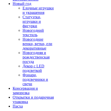
Новый год
Елочные игрушки
и украшения
Статуэтки,
игрушки и
фигурки
Новогодний
текстиль
Новогодние
венки, ветки, ели
декоративные
Новогодняя и
рождественская
посуда
Декор с LED
подсветкой
Фонари,
подсвечники и
свечи
Консервация и
заморозка
Открытки и подарочная
упаковка
Пасха