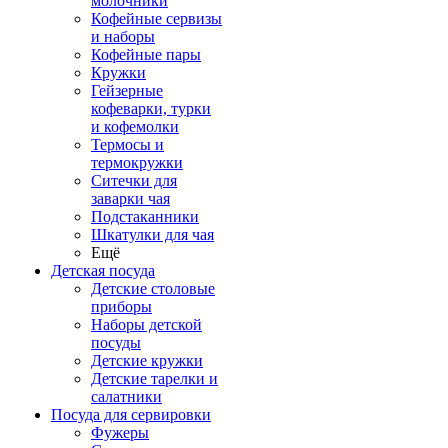
молочники
Кофейные сервизы
и наборы
Кофейные пары
Кружки
Гейзерные
кофеварки, турки
и кофемолки
Термосы и
термокружки
Ситечки для
заварки чая
Подстаканники
Шкатулки для чая
Ещё
Детская посуда
Детские столовые
приборы
Наборы детской
посуды
Детские кружки
Детские тарелки и
салатники
Посуда для сервировки
Фужеры