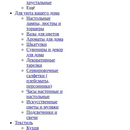
хрустальные
Ещё
Для уюта вашего дома
Настольные
лампы, люстры и
торшеры
Вазы для цветов
Ароматы для дома
Шкатулки
Сувениры и декор
для дома
Декоративные
тарелки
Сервировочные
салфетки (
плейсматы,
персонники)
Часы настенные и
настольные
Искусственные
цветы и муляжи
Подсвечники и
свечи
Текстиль
Кухня