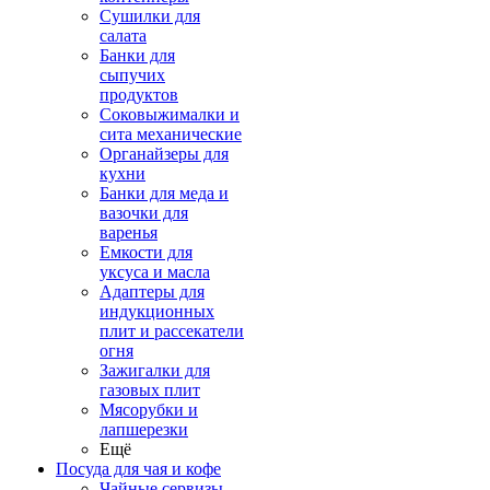
Сушилки для
салата
Банки для
сыпучих
продуктов
Соковыжималки и
сита механические
Органайзеры для
кухни
Банки для меда и
вазочки для
варенья
Емкости для
уксуса и масла
Адаптеры для
индукционных
плит и рассекатели
огня
Зажигалки для
газовых плит
Мясорубки и
лапшерезки
Ещё
Посуда для чая и кофе
Чайные сервизы