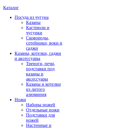
Каталог
Посуда из чугуна
Казаны
Кастрюли и
чугунки
Сковороды,
сотейники, воки и
саджи
Казаны, котелки, саджи
и аксессуары
Треноги, печи,
подставки под
казаны и
аксессуары
Казаны и котелки
из литого
алюминия
Ножи
Наборы ножей
Отдельные ножи
Подставки для
ножей
Настенные и