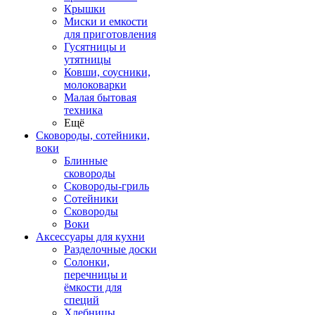
Крышки
Миски и емкости
для приготовления
Гусятницы и
утятницы
Ковши, соусники,
молоковарки
Малая бытовая
техника
Ещё
Сковороды, сотейники,
воки
Блинные
сковороды
Сковороды-гриль
Сотейники
Сковороды
Воки
Аксессуары для кухни
Разделочные доски
Солонки,
перечницы и
ёмкости для
специй
Хлебницы