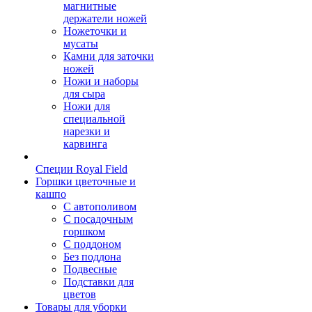
магнитные
держатели ножей
Ножеточки и
мусаты
Камни для заточки
ножей
Ножи и наборы
для сыра
Ножи для
специальной
нарезки и
карвинга
Специи Royal Field
Горшки цветочные и
кашпо
С автополивом
С посадочным
горшком
С поддоном
Без поддона
Подвесные
Подставки для
цветов
Товары для уборки