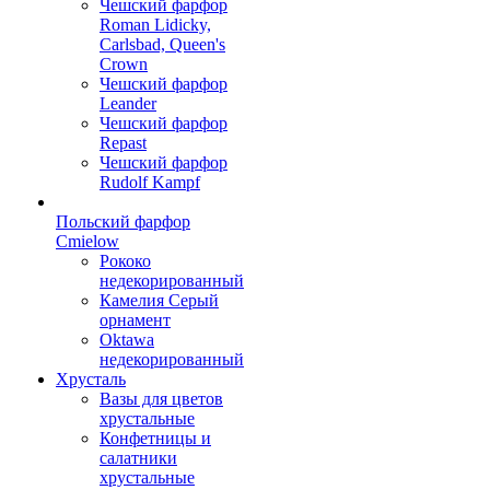
Чешский фарфор
Roman Lidicky,
Carlsbad, Queen's
Crown
Чешский фарфор
Leander
Чешский фарфор
Repast
Чешский фарфор
Rudolf Kampf
Польский фарфор
Сmielow
Рококо
недекорированный
Камелия Серый
орнамент
Oktawa
недекорированный
Хрусталь
Вазы для цветов
хрустальные
Конфетницы и
салатники
хрустальные