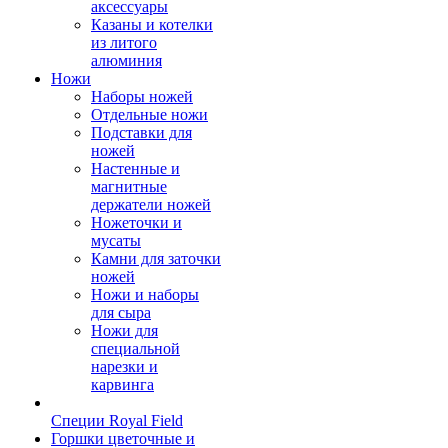
аксессуары
Казаны и котелки
из литого
алюминия
Ножи
Наборы ножей
Отдельные ножи
Подставки для
ножей
Настенные и
магнитные
держатели ножей
Ножеточки и
мусаты
Камни для заточки
ножей
Ножи и наборы
для сыра
Ножи для
специальной
нарезки и
карвинга
Специи Royal Field
Горшки цветочные и