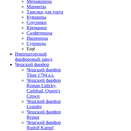
Менажницы
Мармиты
Тарелки для торта
Кувшины
Соусники
Креманки
Салфетницы
Икорницы
Супницы
Ещё
Императорский
фарфоровый завод
Чешский фарфор
Чешский фарфор
Thun 1794 a.s.
Чешский фарфор
Roman Lidicky,
Carlsbad, Queen's
Crown
Чешский фарфор
Leander
Чешский фарфор
Repast
Чешский фарфор
Rudolf Kampf