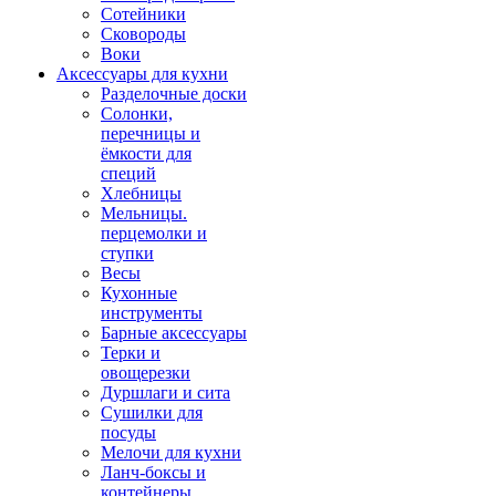
Сотейники
Сковороды
Воки
Аксессуары для кухни
Разделочные доски
Солонки,
перечницы и
ёмкости для
специй
Хлебницы
Мельницы.
перцемолки и
ступки
Весы
Кухонные
инструменты
Барные аксессуары
Терки и
овощерезки
Дуршлаги и сита
Сушилки для
посуды
Мелочи для кухни
Ланч-боксы и
контейнеры