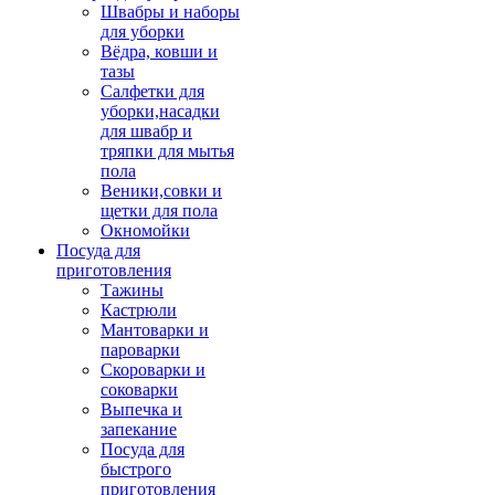
Швабры и наборы
для уборки
Вёдра, ковши и
тазы
Салфетки для
уборки,насадки
для швабр и
тряпки для мытья
пола
Веники,совки и
щетки для пола
Окномойки
Посуда для
приготовления
Тажины
Кастрюли
Мантоварки и
пароварки
Скороварки и
соковарки
Выпечка и
запекание
Посуда для
быстрого
приготовления