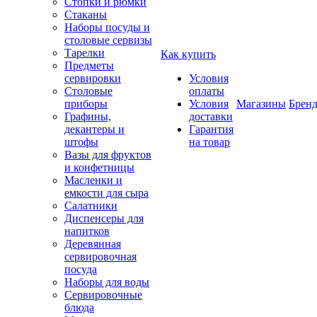
Стопки и рюмки
Стаканы
Наборы посуды и
столовые сервизы
Тарелки
Как купить
Предметы
сервировки
Условия
Столовые
оплаты
приборы
Условия
Магазины
Брен
Графины,
доставки
декантеры и
Гарантия
штофы
на товар
Вазы для фруктов
и конфетницы
Масленки и
емкости для сыра
Салатники
Диспенсеры для
напитков
Деревянная
сервировочная
посуда
Наборы для воды
Сервировочные
блюда