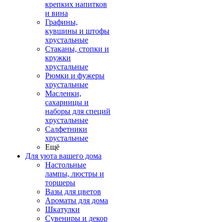
крепких напитков
и вина
Графины,
кувшины и штофы
хрустальные
Стаканы, стопки и
кружки
хрустальные
Рюмки и фужеры
хрустальные
Масленки,
сахарницы и
наборы для специй
хрустальные
Салфетники
хрустальные
Ещё
Для уюта вашего дома
Настольные
лампы, люстры и
торшеры
Вазы для цветов
Ароматы для дома
Шкатулки
Сувениры и декор