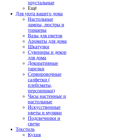
хрустальные
Ещё
Для уюта вашего дома
Настольные
лампы, люстры и
торшеры
Вазы для цветов
Ароматы для дома
Шкатулки
Сувениры и декор
для дома
Декоративные
тарелки
Сервировочные
салфетки (
плейсматы,
персонники)
Часы настенные и
настольные
Искусственные
цветы и муляжи
Подсвечники и
свечи
Текстиль
Кухня