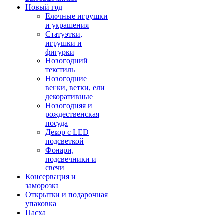
Новый год
Елочные игрушки
и украшения
Статуэтки,
игрушки и
фигурки
Новогодний
текстиль
Новогодние
венки, ветки, ели
декоративные
Новогодняя и
рождественская
посуда
Декор с LED
подсветкой
Фонари,
подсвечники и
свечи
Консервация и
заморозка
Открытки и подарочная
упаковка
Пасха