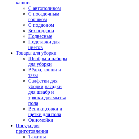
кашпо
С автополивом
С посадочным
горшком
С поддоном
Без поддона
Подвесные
Подставки для
цветов
Товары для уборки
Швабры и наборы
для уборки
Вёдра, ковши и
тазы
Салфетки для
уборки,насадки
для швабр и
тряпки для мытья
пола
Веники,совки и
щетки для пола
Окномойки
Посуда для
приготовления
Тажины