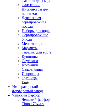
емкости для сыра
Салатники
Диспенсеры для
напитков
Деревянная
сервировочная
посуда
Наборы для воды
Сервировочные
блюда
Менажницы
Мармиты
Тарелки для торта
Кувшины
Соусники
Креманки
Салфетницы
Икорницы
Супницы
Ещё
Императорский
фарфоровый завод
Чешский фарфор
Чешский фарфор
Thun 1794 a.s.