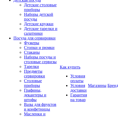
Детская посуда
Детские столовые
приборы
Наборы детской
посуды
Детские кружки
Детские тарелки и
салатники
Посуда для сервировки
Фужеры
Стопки и рюмки
Стаканы
Наборы посуды и
столовые сервизы
Тарелки
Как купить
Предметы
сервировки
Условия
Столовые
оплаты
приборы
Условия
Магазины
Брен
Графины,
доставки
декантеры и
Гарантия
штофы
на товар
Вазы для фруктов
и конфетницы
Масленки и