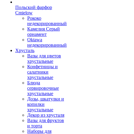
Польский фарфор
Сmielow
Рококо
недекорированный
Камелия Серый
орнамент
Oktawa
недекорированный
Хрусталь
Вазы для цветов
хрустальные
Конфетницы и
салатники
хрустальные
Блюда
сервировочные
хрустальные
Дозы, шкатулки и
копилки
хрустальные
Декор из хрусталя
Вазы для фруктов
и торта
Наборы для