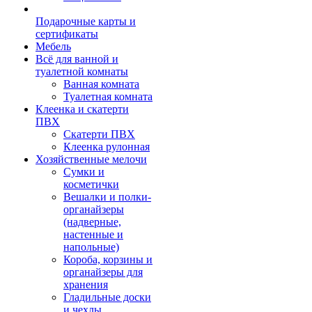
Подарочные карты и
сертификаты
Мебель
Всё для ванной и
туалетной комнаты
Ванная комната
Туалетная комната
Клеенка и скатерти
ПВХ
Скатерти ПВХ
Клеенка рулонная
Хозяйственные мелочи
Сумки и
косметички
Вешалки и полки-
органайзеры
(надверные,
настенные и
напольные)
Короба, корзины и
органайзеры для
хранения
Гладильные доски
и чехлы