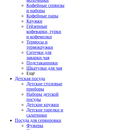
молочники
Кофейные сервизы
и наборы
Кофейные пары
Кружки
Гейзерные
кофеварки, турки
и кофемолки
Термосы и
термокружки
Ситечки для
заварки чая
Подстаканники
Шкатулки для чая
Ещё
Детская посуда
Детские столовые
приборы
Наборы детской
посуды
Детские кружки
Детские тарелки и
салатники
Посуда для сервировки
Фужеры