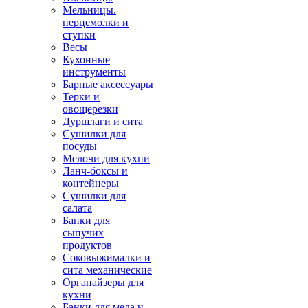
Мельницы.
перцемолки и
ступки
Весы
Кухонные
инструменты
Барные аксессуары
Терки и
овощерезки
Дуршлаги и сита
Сушилки для
посуды
Мелочи для кухни
Ланч-боксы и
контейнеры
Сушилки для
салата
Банки для
сыпучих
продуктов
Соковыжималки и
сита механические
Органайзеры для
кухни
Банки для меда и