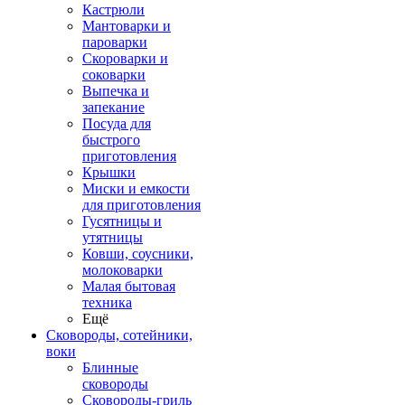
Кастрюли
Мантоварки и
пароварки
Скороварки и
соковарки
Выпечка и
запекание
Посуда для
быстрого
приготовления
Крышки
Миски и емкости
для приготовления
Гусятницы и
утятницы
Ковши, соусники,
молоковарки
Малая бытовая
техника
Ещё
Сковороды, сотейники,
воки
Блинные
сковороды
Сковороды-гриль