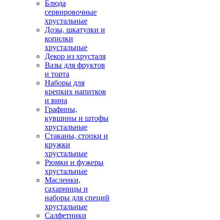
Блюда
сервировочные
хрустальные
Дозы, шкатулки и
копилки
хрустальные
Декор из хрусталя
Вазы для фруктов
и торта
Наборы для
крепких напитков
и вина
Графины,
кувшины и штофы
хрустальные
Стаканы, стопки и
кружки
хрустальные
Рюмки и фужеры
хрустальные
Масленки,
сахарницы и
наборы для специй
хрустальные
Салфетники