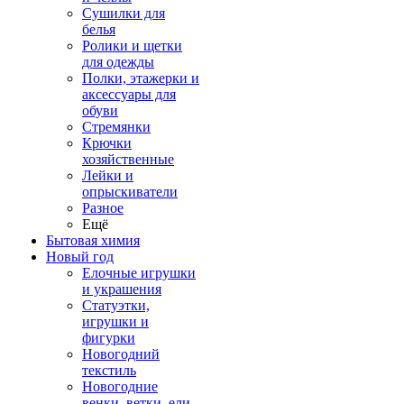
Сушилки для
белья
Ролики и щетки
для одежды
Полки, этажерки и
аксессуары для
обуви
Стремянки
Крючки
хозяйственные
Лейки и
опрыскиватели
Разное
Ещё
Бытовая химия
Новый год
Елочные игрушки
и украшения
Статуэтки,
игрушки и
фигурки
Новогодний
текстиль
Новогодние
венки, ветки, ели