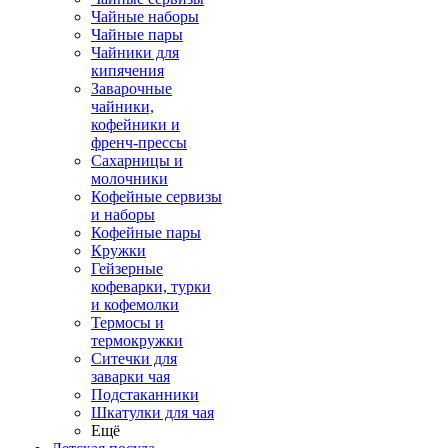
Чайные наборы
Чайные пары
Чайники для
кипячения
Заварочные
чайники,
кофейники и
френч-прессы
Сахарницы и
молочники
Кофейные сервизы
и наборы
Кофейные пары
Кружки
Гейзерные
кофеварки, турки
и кофемолки
Термосы и
термокружки
Ситечки для
заварки чая
Подстаканники
Шкатулки для чая
Ещё