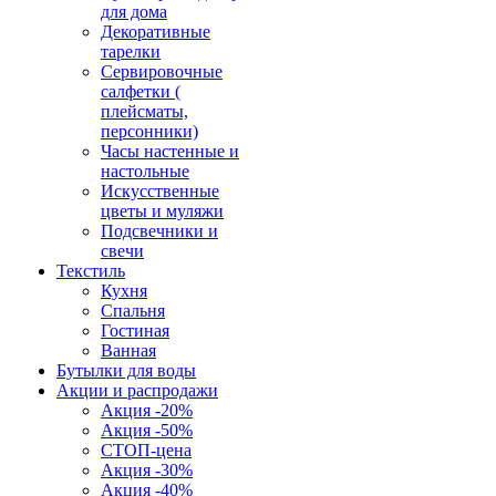
для дома
Декоративные
тарелки
Сервировочные
салфетки (
плейсматы,
персонники)
Часы настенные и
настольные
Искусственные
цветы и муляжи
Подсвечники и
свечи
Текстиль
Кухня
Спальня
Гостиная
Ванная
Бутылки для воды
Акции и распродажи
Акция -20%
Акция -50%
СТОП-цена
Акция -30%
Акция -40%