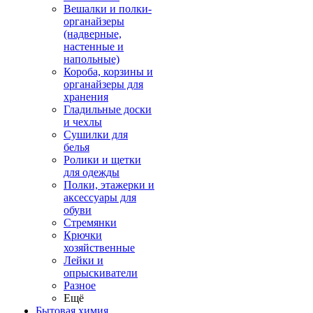
Вешалки и полки-
органайзеры
(надверные,
настенные и
напольные)
Короба, корзины и
органайзеры для
хранения
Гладильные доски
и чехлы
Сушилки для
белья
Ролики и щетки
для одежды
Полки, этажерки и
аксессуары для
обуви
Стремянки
Крючки
хозяйственные
Лейки и
опрыскиватели
Разное
Ещё
Бытовая химия