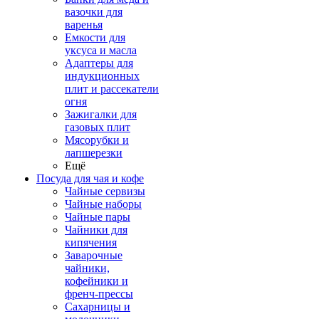
вазочки для
варенья
Емкости для
уксуса и масла
Адаптеры для
индукционных
плит и рассекатели
огня
Зажигалки для
газовых плит
Мясорубки и
лапшерезки
Ещё
Посуда для чая и кофе
Чайные сервизы
Чайные наборы
Чайные пары
Чайники для
кипячения
Заварочные
чайники,
кофейники и
френч-прессы
Сахарницы и