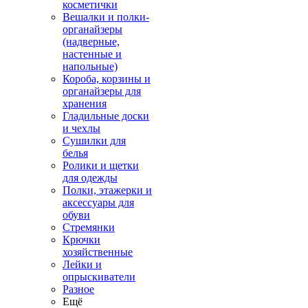
косметички
Вешалки и полки-
органайзеры
(надверные,
настенные и
напольные)
Короба, корзины и
органайзеры для
хранения
Гладильные доски
и чехлы
Сушилки для
белья
Ролики и щетки
для одежды
Полки, этажерки и
аксессуары для
обуви
Стремянки
Крючки
хозяйственные
Лейки и
опрыскиватели
Разное
Ещё