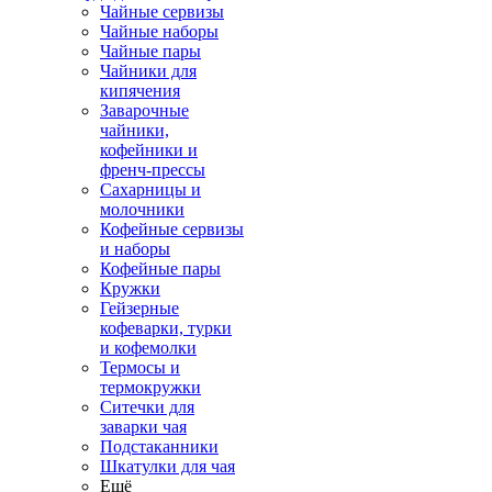
Чайные сервизы
Чайные наборы
Чайные пары
Чайники для
кипячения
Заварочные
чайники,
кофейники и
френч-прессы
Сахарницы и
молочники
Кофейные сервизы
и наборы
Кофейные пары
Кружки
Гейзерные
кофеварки, турки
и кофемолки
Термосы и
термокружки
Ситечки для
заварки чая
Подстаканники
Шкатулки для чая
Ещё