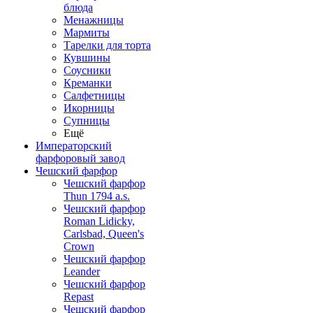
блюда
Менажницы
Мармиты
Тарелки для торта
Кувшины
Соусники
Креманки
Салфетницы
Икорницы
Супницы
Ещё
Императорский
фарфоровый завод
Чешский фарфор
Чешский фарфор
Thun 1794 a.s.
Чешский фарфор
Roman Lidicky,
Carlsbad, Queen's
Crown
Чешский фарфор
Leander
Чешский фарфор
Repast
Чешский фарфор