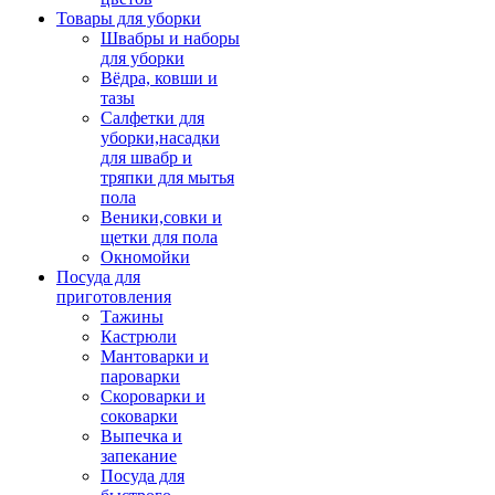
Товары для уборки
Швабры и наборы
для уборки
Вёдра, ковши и
тазы
Салфетки для
уборки,насадки
для швабр и
тряпки для мытья
пола
Веники,совки и
щетки для пола
Окномойки
Посуда для
приготовления
Тажины
Кастрюли
Мантоварки и
пароварки
Скороварки и
соковарки
Выпечка и
запекание
Посуда для