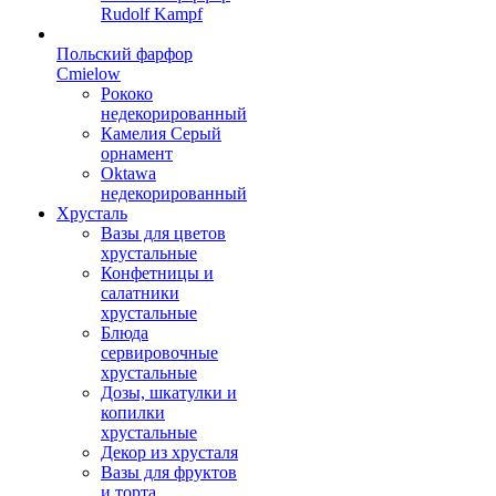
Rudolf Kampf
Польский фарфор
Сmielow
Рококо
недекорированный
Камелия Серый
орнамент
Oktawa
недекорированный
Хрусталь
Вазы для цветов
хрустальные
Конфетницы и
салатники
хрустальные
Блюда
сервировочные
хрустальные
Дозы, шкатулки и
копилки
хрустальные
Декор из хрусталя
Вазы для фруктов
и торта