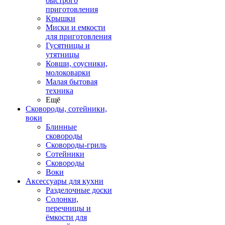
быстрого
приготовления
Крышки
Миски и емкости
для приготовления
Гусятницы и
утятницы
Ковши, соусники,
молоковарки
Малая бытовая
техника
Ещё
Сковороды, сотейники,
воки
Блинные
сковороды
Сковороды-гриль
Сотейники
Сковороды
Воки
Аксессуары для кухни
Разделочные доски
Солонки,
перечницы и
ёмкости для