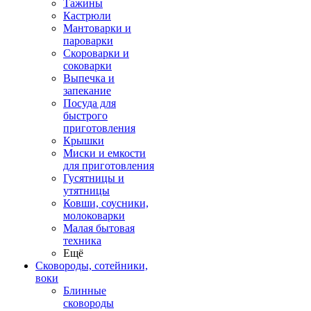
Тажины
Кастрюли
Мантоварки и
пароварки
Скороварки и
соковарки
Выпечка и
запекание
Посуда для
быстрого
приготовления
Крышки
Миски и емкости
для приготовления
Гусятницы и
утятницы
Ковши, соусники,
молоковарки
Малая бытовая
техника
Ещё
Сковороды, сотейники,
воки
Блинные
сковороды