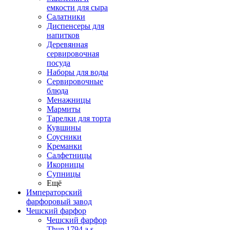
емкости для сыра
Салатники
Диспенсеры для
напитков
Деревянная
сервировочная
посуда
Наборы для воды
Сервировочные
блюда
Менажницы
Мармиты
Тарелки для торта
Кувшины
Соусники
Креманки
Салфетницы
Икорницы
Супницы
Ещё
Императорский
фарфоровый завод
Чешский фарфор
Чешский фарфор
Thun 1794 a.s.