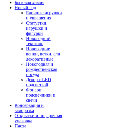
Бытовая химия
Новый год
Елочные игрушки
и украшения
Статуэтки,
игрушки и
фигурки
Новогодний
текстиль
Новогодние
венки, ветки, ели
декоративные
Новогодняя и
рождественская
посуда
Декор с LED
подсветкой
Фонари,
подсвечники и
свечи
Консервация и
заморозка
Открытки и подарочная
упаковка
Пасха