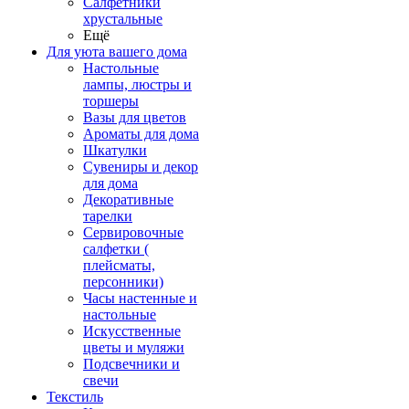
Салфетники
хрустальные
Ещё
Для уюта вашего дома
Настольные
лампы, люстры и
торшеры
Вазы для цветов
Ароматы для дома
Шкатулки
Сувениры и декор
для дома
Декоративные
тарелки
Сервировочные
салфетки (
плейсматы,
персонники)
Часы настенные и
настольные
Искусственные
цветы и муляжи
Подсвечники и
свечи
Текстиль