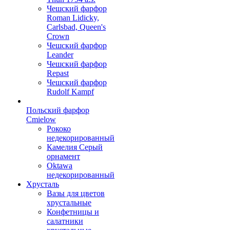
Чешский фарфор
Roman Lidicky,
Carlsbad, Queen's
Crown
Чешский фарфор
Leander
Чешский фарфор
Repast
Чешский фарфор
Rudolf Kampf
Польский фарфор
Сmielow
Рококо
недекорированный
Камелия Серый
орнамент
Oktawa
недекорированный
Хрусталь
Вазы для цветов
хрустальные
Конфетницы и
салатники