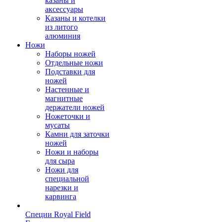
казаны и
аксессуары
Казаны и котелки
из литого
алюминия
Ножи
Наборы ножей
Отдельные ножи
Подставки для
ножей
Настенные и
магнитные
держатели ножей
Ножеточки и
мусаты
Камни для заточки
ножей
Ножи и наборы
для сыра
Ножи для
специальной
нарезки и
карвинга
Специи Royal Field