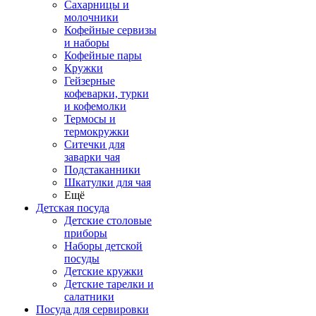
Сахарницы и
молочники
Кофейные сервизы
и наборы
Кофейные пары
Кружки
Гейзерные
кофеварки, турки
и кофемолки
Термосы и
термокружки
Ситечки для
заварки чая
Подстаканники
Шкатулки для чая
Ещё
Детская посуда
Детские столовые
приборы
Наборы детской
посуды
Детские кружки
Детские тарелки и
салатники
Посуда для сервировки