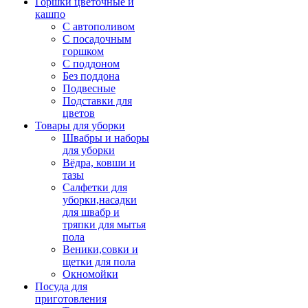
Горшки цветочные и
кашпо
С автополивом
С посадочным
горшком
С поддоном
Без поддона
Подвесные
Подставки для
цветов
Товары для уборки
Швабры и наборы
для уборки
Вёдра, ковши и
тазы
Салфетки для
уборки,насадки
для швабр и
тряпки для мытья
пола
Веники,совки и
щетки для пола
Окномойки
Посуда для
приготовления