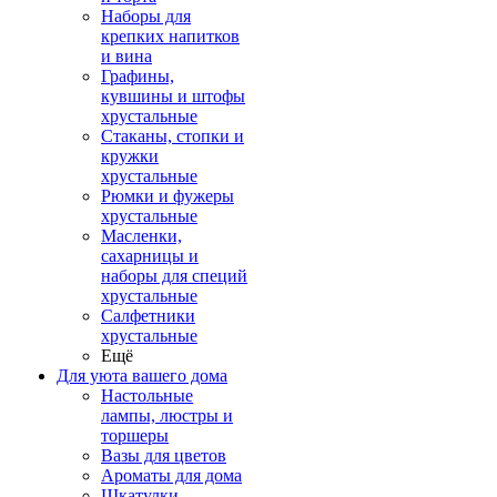
Наборы для
крепких напитков
и вина
Графины,
кувшины и штофы
хрустальные
Стаканы, стопки и
кружки
хрустальные
Рюмки и фужеры
хрустальные
Масленки,
сахарницы и
наборы для специй
хрустальные
Салфетники
хрустальные
Ещё
Для уюта вашего дома
Настольные
лампы, люстры и
торшеры
Вазы для цветов
Ароматы для дома
Шкатулки