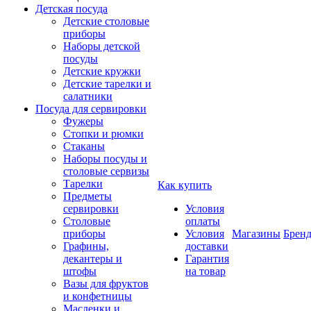
Детская посуда
Детские столовые
приборы
Наборы детской
посуды
Детские кружки
Детские тарелки и
салатники
Посуда для сервировки
Фужеры
Стопки и рюмки
Стаканы
Наборы посуды и
столовые сервизы
Тарелки
Как купить
Предметы
сервировки
Условия
Столовые
оплаты
приборы
Условия
Магазины
Брен
Графины,
доставки
декантеры и
Гарантия
штофы
на товар
Вазы для фруктов
и конфетницы
Масленки и