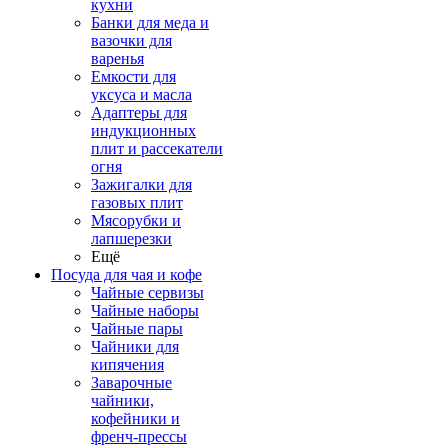
кухни
Банки для меда и
вазочки для
варенья
Емкости для
уксуса и масла
Адаптеры для
индукционных
плит и рассекатели
огня
Зажигалки для
газовых плит
Мясорубки и
лапшерезки
Ещё
Посуда для чая и кофе
Чайные сервизы
Чайные наборы
Чайные пары
Чайники для
кипячения
Заварочные
чайники,
кофейники и
френч-прессы