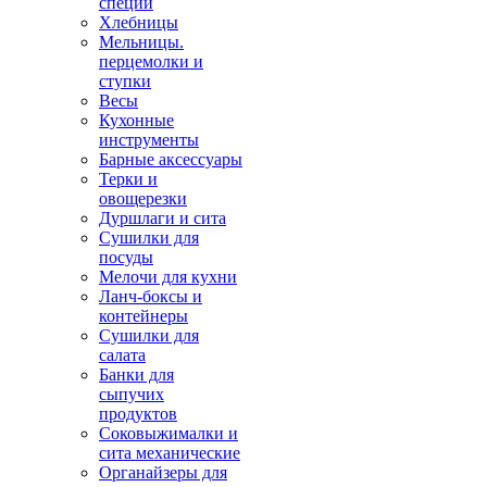
специй
Хлебницы
Мельницы.
перцемолки и
ступки
Весы
Кухонные
инструменты
Барные аксессуары
Терки и
овощерезки
Дуршлаги и сита
Сушилки для
посуды
Мелочи для кухни
Ланч-боксы и
контейнеры
Сушилки для
салата
Банки для
сыпучих
продуктов
Соковыжималки и
сита механические
Органайзеры для