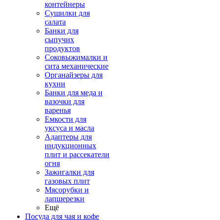
контейнеры
Сушилки для
салата
Банки для
сыпучих
продуктов
Соковыжималки и
сита механические
Органайзеры для
кухни
Банки для меда и
вазочки для
варенья
Емкости для
уксуса и масла
Адаптеры для
индукционных
плит и рассекатели
огня
Зажигалки для
газовых плит
Мясорубки и
лапшерезки
Ещё
Посуда для чая и кофе