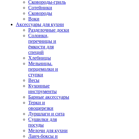
Сковороды-гриль
Сотейники
Сковороды
Воки
Аксессуары для кухни
Разделочные доски
Солонки,
перечницы и
ёмкости для
специй
Хлебницы
Мельницы.
перцемолки и
ступки
Весы
Кухонные
инструменты
Барные аксессуары
Терки и
овощерезки
Дуршлаги и сита
Сушилки для
посуды
Мелочи для кухни
Ланч-боксы и