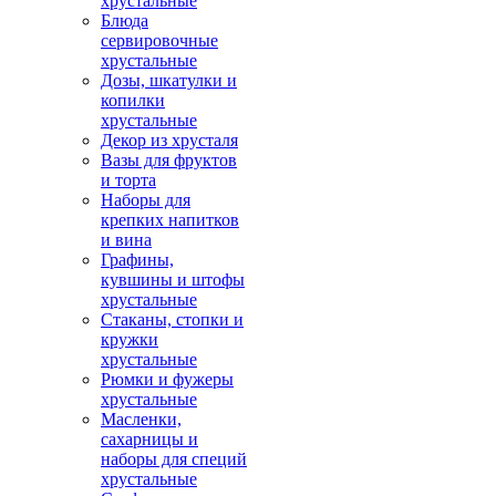
хрустальные
Блюда
сервировочные
хрустальные
Дозы, шкатулки и
копилки
хрустальные
Декор из хрусталя
Вазы для фруктов
и торта
Наборы для
крепких напитков
и вина
Графины,
кувшины и штофы
хрустальные
Стаканы, стопки и
кружки
хрустальные
Рюмки и фужеры
хрустальные
Масленки,
сахарницы и
наборы для специй
хрустальные