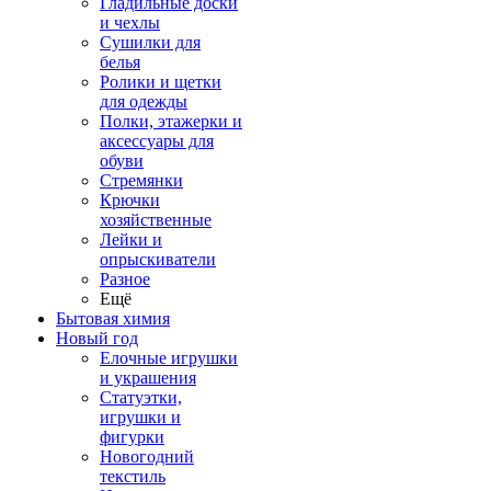
Гладильные доски
и чехлы
Сушилки для
белья
Ролики и щетки
для одежды
Полки, этажерки и
аксессуары для
обуви
Стремянки
Крючки
хозяйственные
Лейки и
опрыскиватели
Разное
Ещё
Бытовая химия
Новый год
Елочные игрушки
и украшения
Статуэтки,
игрушки и
фигурки
Новогодний
текстиль