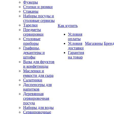
Фужеры
Стопки и рюмки
Стаканы
Наборы посуды и
столовые сервизы
Тарелки
Как купить
Предметы
сервировки
Условия
Столовые
оплаты
приборы
Условия
Магазины
Брен
Графины,
доставки
декантеры и
Гарантия
штофы
на товар
Вазы для фруктов
и конфетницы
Масленки и
емкости для сыра
Салатники
Диспенсеры для
напитков
Деревянная
сервировочная
посуда
Наборы для воды
Сервировочные