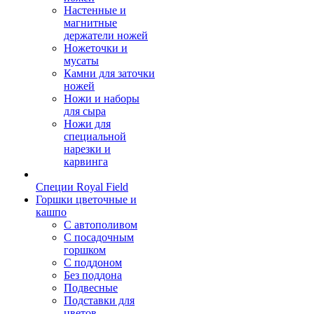
Настенные и
магнитные
держатели ножей
Ножеточки и
мусаты
Камни для заточки
ножей
Ножи и наборы
для сыра
Ножи для
специальной
нарезки и
карвинга
Специи Royal Field
Горшки цветочные и
кашпо
С автополивом
С посадочным
горшком
С поддоном
Без поддона
Подвесные
Подставки для
цветов