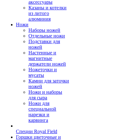
аксессуары
Казаны и котелки
из литого
алюминия
Ножи
Наборы ножей
Отдельные ножи
Подставки для
ножей
Настенные и
магнитные
держатели ножей
Ножеточки и
мусаты
Камни для заточки
ножей
Ножи и наборы
для сыра
Ножи для
специальной
нарезки и
карвинга
Специи Royal Field
Горшки цветочные и