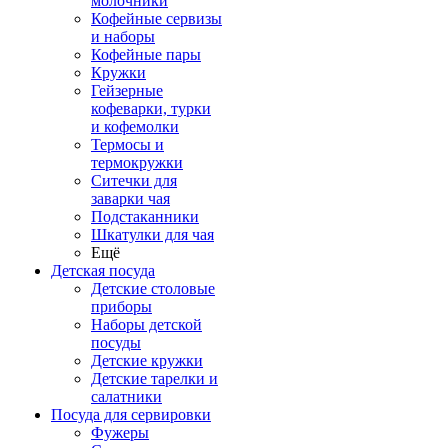
молочники
Кофейные сервизы
и наборы
Кофейные пары
Кружки
Гейзерные
кофеварки, турки
и кофемолки
Термосы и
термокружки
Ситечки для
заварки чая
Подстаканники
Шкатулки для чая
Ещё
Детская посуда
Детские столовые
приборы
Наборы детской
посуды
Детские кружки
Детские тарелки и
салатники
Посуда для сервировки
Фужеры