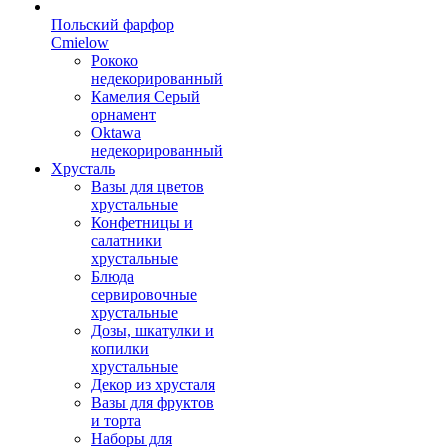
Польский фарфор
Сmielow
Рококо
недекорированный
Камелия Серый
орнамент
Oktawa
недекорированный
Хрусталь
Вазы для цветов
хрустальные
Конфетницы и
салатники
хрустальные
Блюда
сервировочные
хрустальные
Дозы, шкатулки и
копилки
хрустальные
Декор из хрусталя
Вазы для фруктов
и торта
Наборы для