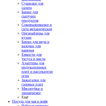
Сушилки для
салата
Банки для
сыпучих
продуктов
Соковыжималки и
сита механические
Органайзеры для
кухни
Банки для меда и
вазочки для
варенья
Емкости для
уксуса и масла
Адаптеры для
индукционных
плит и рассекатели
огня
Зажигалки для
газовых плит
Мясорубки и
лапшерезки
Ещё
Посуда для чая и кофе
Чайные сервизы