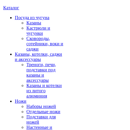
Каталог
Посуда из чугуна
Казаны
Кастрюли и
чугунки
Сковороды,
сотейники, воки и
саджи
Казаны, котелки, саджи
и аксессуары
Треноги, печи,
подставки под
казаны и
аксессуары
Казаны и котелки
из литого
алюминия
Ножи
Наборы ножей
Отдельные ножи
Подставки для
ножей
Настенные и