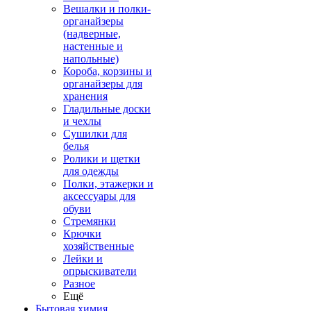
Вешалки и полки-
органайзеры
(надверные,
настенные и
напольные)
Короба, корзины и
органайзеры для
хранения
Гладильные доски
и чехлы
Сушилки для
белья
Ролики и щетки
для одежды
Полки, этажерки и
аксессуары для
обуви
Стремянки
Крючки
хозяйственные
Лейки и
опрыскиватели
Разное
Ещё
Бытовая химия