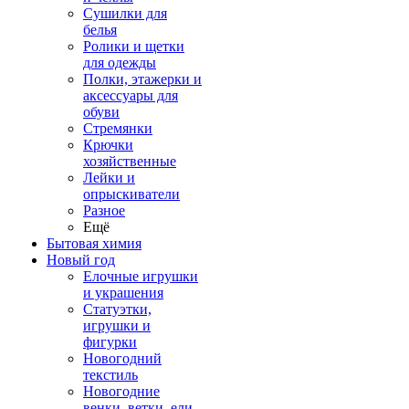
Сушилки для
белья
Ролики и щетки
для одежды
Полки, этажерки и
аксессуары для
обуви
Стремянки
Крючки
хозяйственные
Лейки и
опрыскиватели
Разное
Ещё
Бытовая химия
Новый год
Елочные игрушки
и украшения
Статуэтки,
игрушки и
фигурки
Новогодний
текстиль
Новогодние
венки, ветки, ели