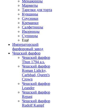
Менажницы
Мармиты
Тарелки для торта
Кувшины
Соусники
Креманки
Салфетницы
Икорницы
Супницы
Ещё
Императорский
фарфоровый завод
Чешский фарфор
Чешский фарфор
Thun 1794 a.s.
Чешский фарфор
Roman Lidicky,
Carlsbad, Queen's
Crown
Чешский фарфор
Leander
Чешский фарфор
Repast
Чешский фарфор
Rudolf Kampf