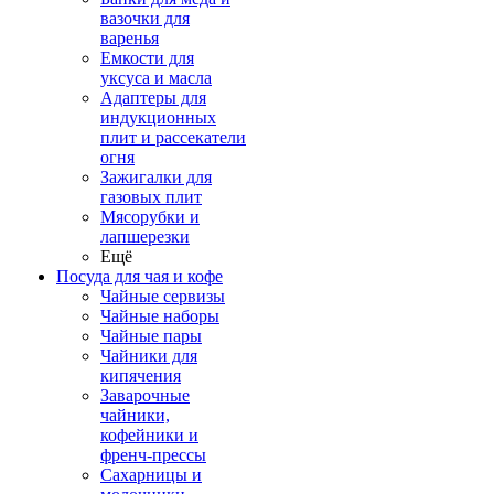
вазочки для
варенья
Емкости для
уксуса и масла
Адаптеры для
индукционных
плит и рассекатели
огня
Зажигалки для
газовых плит
Мясорубки и
лапшерезки
Ещё
Посуда для чая и кофе
Чайные сервизы
Чайные наборы
Чайные пары
Чайники для
кипячения
Заварочные
чайники,
кофейники и
френч-прессы
Сахарницы и