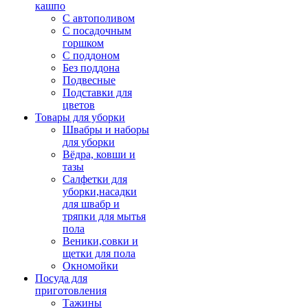
кашпо
С автополивом
С посадочным
горшком
С поддоном
Без поддона
Подвесные
Подставки для
цветов
Товары для уборки
Швабры и наборы
для уборки
Вёдра, ковши и
тазы
Салфетки для
уборки,насадки
для швабр и
тряпки для мытья
пола
Веники,совки и
щетки для пола
Окномойки
Посуда для
приготовления
Тажины