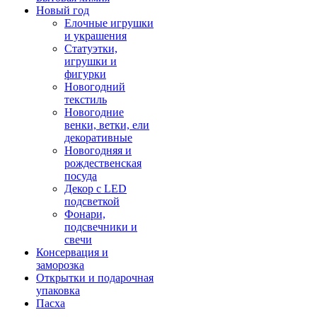
Новый год
Елочные игрушки
и украшения
Статуэтки,
игрушки и
фигурки
Новогодний
текстиль
Новогодние
венки, ветки, ели
декоративные
Новогодняя и
рождественская
посуда
Декор с LED
подсветкой
Фонари,
подсвечники и
свечи
Консервация и
заморозка
Открытки и подарочная
упаковка
Пасха