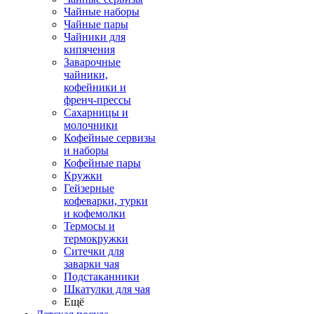
Чайные наборы
Чайные пары
Чайники для
кипячения
Заварочные
чайники,
кофейники и
френч-прессы
Сахарницы и
молочники
Кофейные сервизы
и наборы
Кофейные пары
Кружки
Гейзерные
кофеварки, турки
и кофемолки
Термосы и
термокружки
Ситечки для
заварки чая
Подстаканники
Шкатулки для чая
Ещё