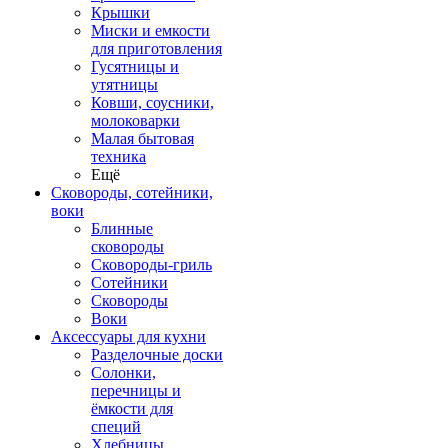
Крышки
Миски и емкости
для приготовления
Гусятницы и
утятницы
Ковши, соусники,
молоковарки
Малая бытовая
техника
Ещё
Сковороды, сотейники,
воки
Блинные
сковороды
Сковороды-гриль
Сотейники
Сковороды
Воки
Аксессуары для кухни
Разделочные доски
Солонки,
перечницы и
ёмкости для
специй
Хлебницы