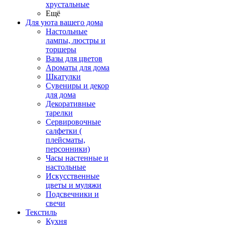
хрустальные
Ещё
Для уюта вашего дома
Настольные
лампы, люстры и
торшеры
Вазы для цветов
Ароматы для дома
Шкатулки
Сувениры и декор
для дома
Декоративные
тарелки
Сервировочные
салфетки (
плейсматы,
персонники)
Часы настенные и
настольные
Искусственные
цветы и муляжи
Подсвечники и
свечи
Текстиль
Кухня