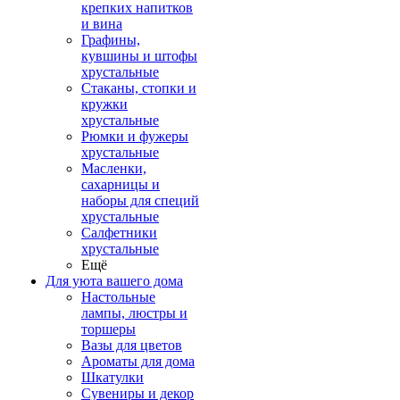
крепких напитков
и вина
Графины,
кувшины и штофы
хрустальные
Стаканы, стопки и
кружки
хрустальные
Рюмки и фужеры
хрустальные
Масленки,
сахарницы и
наборы для специй
хрустальные
Салфетники
хрустальные
Ещё
Для уюта вашего дома
Настольные
лампы, люстры и
торшеры
Вазы для цветов
Ароматы для дома
Шкатулки
Сувениры и декор