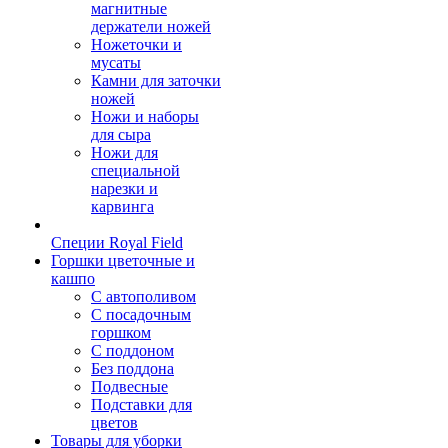
магнитные
держатели ножей
Ножеточки и
мусаты
Камни для заточки
ножей
Ножи и наборы
для сыра
Ножи для
специальной
нарезки и
карвинга
Специи Royal Field
Горшки цветочные и
кашпо
С автополивом
С посадочным
горшком
С поддоном
Без поддона
Подвесные
Подставки для
цветов
Товары для уборки