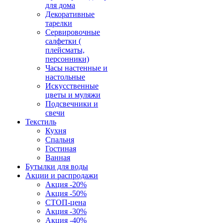
для дома
Декоративные
тарелки
Сервировочные
салфетки (
плейсматы,
персонники)
Часы настенные и
настольные
Искусственные
цветы и муляжи
Подсвечники и
свечи
Текстиль
Кухня
Спальня
Гостиная
Ванная
Бутылки для воды
Акции и распродажи
Акция -20%
Акция -50%
СТОП-цена
Акция -30%
Акция -40%