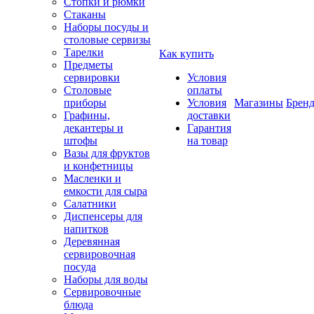
Стопки и рюмки
Стаканы
Наборы посуды и
столовые сервизы
Тарелки
Как купить
Предметы
сервировки
Условия
Столовые
оплаты
приборы
Условия
Магазины
Брен
Графины,
доставки
декантеры и
Гарантия
штофы
на товар
Вазы для фруктов
и конфетницы
Масленки и
емкости для сыра
Салатники
Диспенсеры для
напитков
Деревянная
сервировочная
посуда
Наборы для воды
Сервировочные
блюда