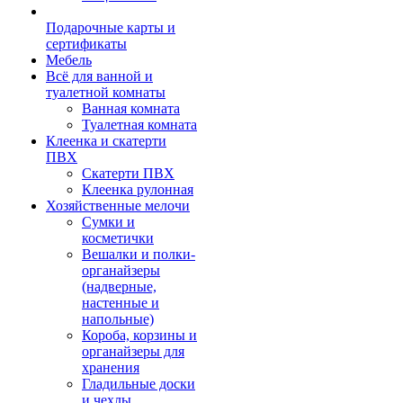
Подарочные карты и
сертификаты
Мебель
Всё для ванной и
туалетной комнаты
Ванная комната
Туалетная комната
Клеенка и скатерти
ПВХ
Скатерти ПВХ
Клеенка рулонная
Хозяйственные мелочи
Сумки и
косметички
Вешалки и полки-
органайзеры
(надверные,
настенные и
напольные)
Короба, корзины и
органайзеры для
хранения
Гладильные доски
и чехлы