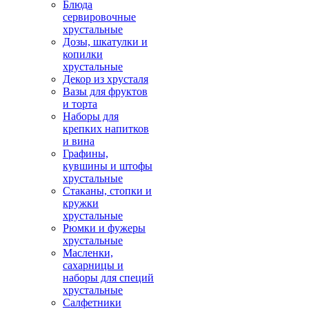
Блюда
сервировочные
хрустальные
Дозы, шкатулки и
копилки
хрустальные
Декор из хрусталя
Вазы для фруктов
и торта
Наборы для
крепких напитков
и вина
Графины,
кувшины и штофы
хрустальные
Стаканы, стопки и
кружки
хрустальные
Рюмки и фужеры
хрустальные
Масленки,
сахарницы и
наборы для специй
хрустальные
Салфетники