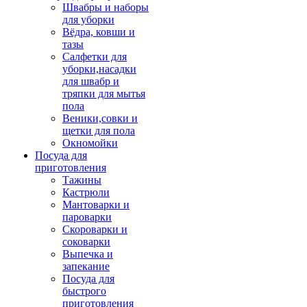
Швабры и наборы
для уборки
Вёдра, ковши и
тазы
Салфетки для
уборки,насадки
для швабр и
тряпки для мытья
пола
Веники,совки и
щетки для пола
Окномойки
Посуда для
приготовления
Тажины
Кастрюли
Мантоварки и
пароварки
Скороварки и
соковарки
Выпечка и
запекание
Посуда для
быстрого
приготовления