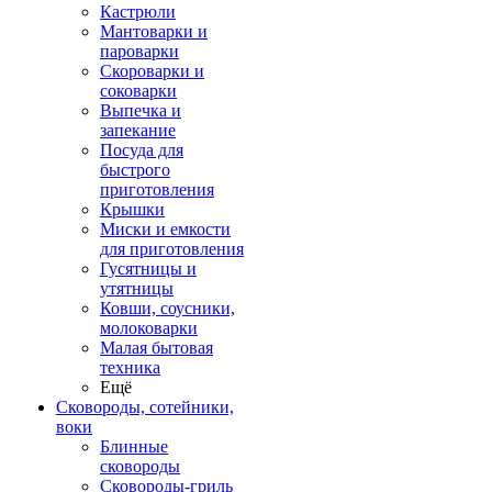
Кастрюли
Мантоварки и
пароварки
Скороварки и
соковарки
Выпечка и
запекание
Посуда для
быстрого
приготовления
Крышки
Миски и емкости
для приготовления
Гусятницы и
утятницы
Ковши, соусники,
молоковарки
Малая бытовая
техника
Ещё
Сковороды, сотейники,
воки
Блинные
сковороды
Сковороды-гриль