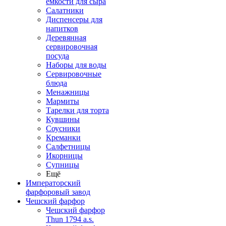
емкости для сыра
Салатники
Диспенсеры для
напитков
Деревянная
сервировочная
посуда
Наборы для воды
Сервировочные
блюда
Менажницы
Мармиты
Тарелки для торта
Кувшины
Соусники
Креманки
Салфетницы
Икорницы
Супницы
Ещё
Императорский
фарфоровый завод
Чешский фарфор
Чешский фарфор
Thun 1794 a.s.