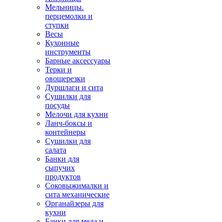
Мельницы.
перцемолки и
ступки
Весы
Кухонные
инструменты
Барные аксессуары
Терки и
овощерезки
Дуршлаги и сита
Сушилки для
посуды
Мелочи для кухни
Ланч-боксы и
контейнеры
Сушилки для
салата
Банки для
сыпучих
продуктов
Соковыжималки и
сита механические
Органайзеры для
кухни
Банки для меда и