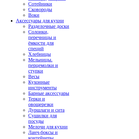
Сотейники
Сковороды
Воки
Аксессуары для кухни
Разделочные доски
Солонки,
перечницы и
ёмкости для
специй
Хлебницы
Мельницы.
перцемолки и
ступки
Весы
Кухонные
инструменты
Барные аксессуары
Терки и
овощерезки
Дуршлаги и сита
Сушилки для
посуды
Мелочи для кухни
Ланч-боксы и
контейнеры