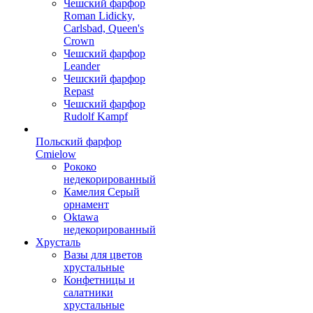
Чешский фарфор
Roman Lidicky,
Carlsbad, Queen's
Crown
Чешский фарфор
Leander
Чешский фарфор
Repast
Чешский фарфор
Rudolf Kampf
Польский фарфор
Сmielow
Рококо
недекорированный
Камелия Серый
орнамент
Oktawa
недекорированный
Хрусталь
Вазы для цветов
хрустальные
Конфетницы и
салатники
хрустальные