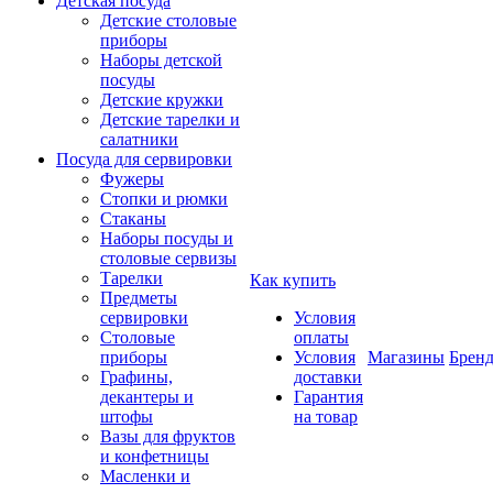
Детская посуда
Детские столовые
приборы
Наборы детской
посуды
Детские кружки
Детские тарелки и
салатники
Посуда для сервировки
Фужеры
Стопки и рюмки
Стаканы
Наборы посуды и
столовые сервизы
Тарелки
Как купить
Предметы
сервировки
Условия
Столовые
оплаты
приборы
Условия
Магазины
Брен
Графины,
доставки
декантеры и
Гарантия
штофы
на товар
Вазы для фруктов
и конфетницы
Масленки и