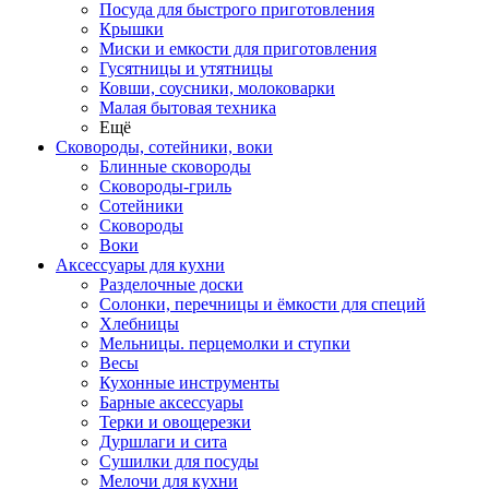
Посуда для быстрого приготовления
Крышки
Миски и емкости для приготовления
Гусятницы и утятницы
Ковши, соусники, молоковарки
Малая бытовая техника
Ещё
Сковороды, сотейники, воки
Блинные сковороды
Сковороды-гриль
Сотейники
Сковороды
Воки
Аксессуары для кухни
Разделочные доски
Солонки, перечницы и ёмкости для специй
Хлебницы
Мельницы. перцемолки и ступки
Весы
Кухонные инструменты
Барные аксессуары
Терки и овощерезки
Дуршлаги и сита
Сушилки для посуды
Мелочи для кухни