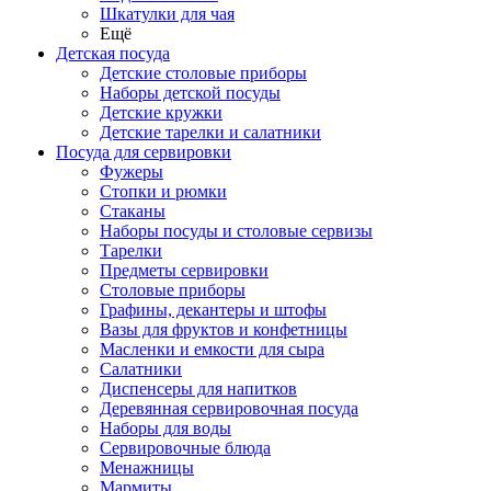
Шкатулки для чая
Ещё
Детская посуда
Детские столовые приборы
Наборы детской посуды
Детские кружки
Детские тарелки и салатники
Посуда для сервировки
Фужеры
Стопки и рюмки
Стаканы
Наборы посуды и столовые сервизы
Тарелки
Предметы сервировки
Столовые приборы
Графины, декантеры и штофы
Вазы для фруктов и конфетницы
Масленки и емкости для сыра
Салатники
Диспенсеры для напитков
Деревянная сервировочная посуда
Наборы для воды
Сервировочные блюда
Менажницы
Мармиты