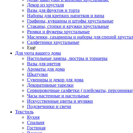
Декор из хрусталя
Вазы для фруктов и торта
Наборы для крепких напитков и вина
Графины, кувшины и штофы хрустальные
Стаканы, стопки и кружки хрустальные
Рюмки и фужеры хрустальные
Масленки, сахарницы и наборы для специй хруста
Салфетники хрустальные
Ещё
Для уюта вашего дома
Настольные лампы, люстры и торшеры
Вазы для цветов
Ароматы для дома
Шкатулки
Сувениры и декор для дома
Декоративные тарелки
Сервировочные салфетки ( плейсматы, персонники
Часы настенные и настольные
Искусственные цветы и муляжи
Подсвечники и свечи
Текстиль
Кухня
Спальня
Гостиная