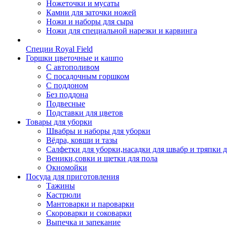
Ножеточки и мусаты
Камни для заточки ножей
Ножи и наборы для сыра
Ножи для специальной нарезки и карвинга
Специи Royal Field
Горшки цветочные и кашпо
С автополивом
С посадочным горшком
С поддоном
Без поддона
Подвесные
Подставки для цветов
Товары для уборки
Швабры и наборы для уборки
Вёдра, ковши и тазы
Салфетки для уборки,насадки для швабр и тряпки 
Веники,совки и щетки для пола
Окномойки
Посуда для приготовления
Тажины
Кастрюли
Мантоварки и пароварки
Скороварки и соковарки
Выпечка и запекание