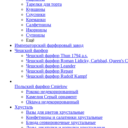
Тарелки для торта
Кувшины
Соусники
Креманки
Салфетницы
Икорницы
Супницы
Ещё
Императорский фарфоровый завод
Чешский фарфор
Чешский фарфор Thun 1794 a.s.
Чешский фарфор Roman Lidicky, Carlsbad, Queen's 
Чешский фарфор Leander
Чешский фарфор Repast
Чешский фарфор Rudolf Kampf
Польский фарфор Сmielow
Рококо недекорированный
Камелия Серый орнамент
Oktawa недекорированный
Хрусталь
Вазы для цветов хрустальные
Конфетницы и салатники хрустальные
Блюда сервировочные хрустальные
Дозы, шкатулки и копилки хрустальные