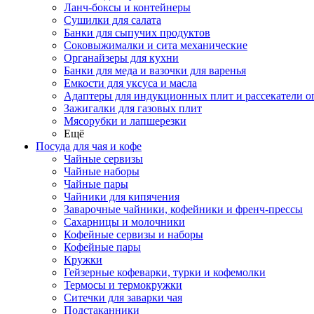
Ланч-боксы и контейнеры
Сушилки для салата
Банки для сыпучих продуктов
Соковыжималки и сита механические
Органайзеры для кухни
Банки для меда и вазочки для варенья
Емкости для уксуса и масла
Адаптеры для индукционных плит и рассекатели о
Зажигалки для газовых плит
Мясорубки и лапшерезки
Ещё
Посуда для чая и кофе
Чайные сервизы
Чайные наборы
Чайные пары
Чайники для кипячения
Заварочные чайники, кофейники и френч-прессы
Сахарницы и молочники
Кофейные сервизы и наборы
Кофейные пары
Кружки
Гейзерные кофеварки, турки и кофемолки
Термосы и термокружки
Ситечки для заварки чая
Подстаканники