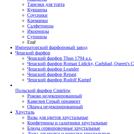
Тарелки для торта
Кувшины
Соусники
Креманки
Салфетницы
Икорницы
Супницы
Ещё
Императорский фарфоровый завод
Чешский фарфор
Чешский фарфор Thun 1794 a.s.
Чешский фарфор Roman Lidicky, Carlsbad, Queen's 
Чешский фарфор Leander
Чешский фарфор Repast
Чешский фарфор Rudolf Kampf
Польский фарфор Сmielow
Рококо недекорированный
Камелия Серый орнамент
Oktawa недекорированный
Хрусталь
Вазы для цветов хрустальные
Конфетницы и салатники хрустальные
Блюда сервировочные хрустальные
Дозы, шкатулки и копилки хрустальные