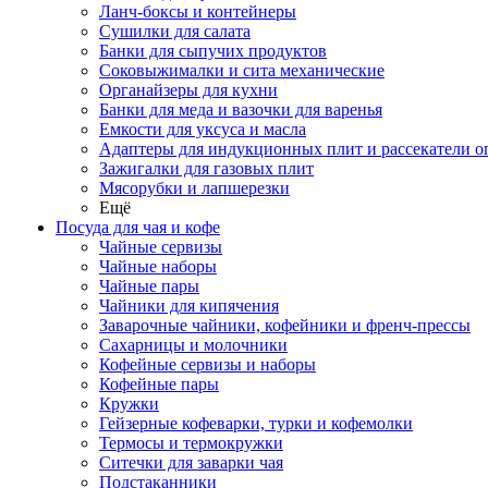
Ланч-боксы и контейнеры
Сушилки для салата
Банки для сыпучих продуктов
Соковыжималки и сита механические
Органайзеры для кухни
Банки для меда и вазочки для варенья
Емкости для уксуса и масла
Адаптеры для индукционных плит и рассекатели о
Зажигалки для газовых плит
Мясорубки и лапшерезки
Ещё
Посуда для чая и кофе
Чайные сервизы
Чайные наборы
Чайные пары
Чайники для кипячения
Заварочные чайники, кофейники и френч-прессы
Сахарницы и молочники
Кофейные сервизы и наборы
Кофейные пары
Кружки
Гейзерные кофеварки, турки и кофемолки
Термосы и термокружки
Ситечки для заварки чая
Подстаканники