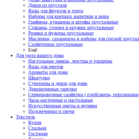
Декор из хрусталя
Вазы для фруктов и торта
Наборы для крепких напитков и вина
Графины, кувшины и штофы хрустальные
Стаканы, стопки и кружки хрустальные
Рюмки и фужеры хрустальные
Масленки, сахарницы и наборы для специй хруста
Салфетники хрустальные
Ещё
Для уюта вашего дома
Настольные лампы, люстры и торшеры
Вазы для цветов
Ароматы для дома
Шкатулки
Сувениры и декор для дома
Декоративные тарелки
Сервировочные салфетки ( плейсматы, персонники
Часы настенные и настольные
Искусственные цветы и муляжи
Подсвечники и свечи
Текстиль
Кухня
Спальня
Гостиная