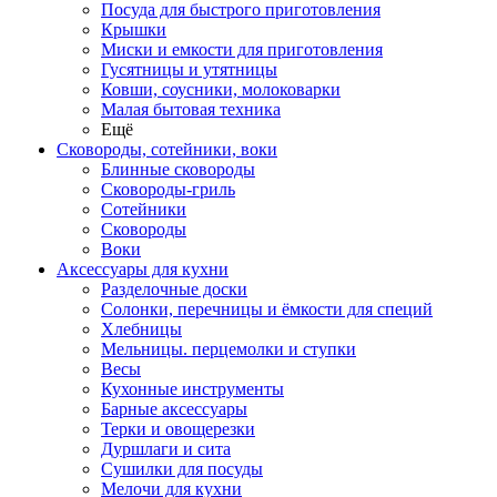
Посуда для быстрого приготовления
Крышки
Миски и емкости для приготовления
Гусятницы и утятницы
Ковши, соусники, молоковарки
Малая бытовая техника
Ещё
Сковороды, сотейники, воки
Блинные сковороды
Сковороды-гриль
Сотейники
Сковороды
Воки
Аксессуары для кухни
Разделочные доски
Солонки, перечницы и ёмкости для специй
Хлебницы
Мельницы. перцемолки и ступки
Весы
Кухонные инструменты
Барные аксессуары
Терки и овощерезки
Дуршлаги и сита
Сушилки для посуды
Мелочи для кухни