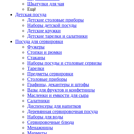
Шкатулки для чая
Ещё
Детская посуда
Детские столовые приборы
Наборы детской посуды
Детские кружки
Детские тарелки и салатники
Посуда для сервировки
Фужеры
Стопки и рюмки
Стаканы
Наборы посуды и столовые сервизы
Тарелки
Предметы сервировки
Столовые приборы
Графины, декантеры и штофы
Вазы для фруктов и конфетницы
Масленки и емкости для сыра
Салатники
Диспенсеры для напитков
Деревянная сервировочная посуда
Наборы для воды
Сервировочные блюда
Менажницы
Мармиты