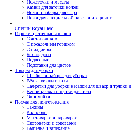
Ножеточки и мусаты
Камни для заточки ножей
Ножи и наборы для сыра
Ножи для специальной нарезки и карвинга
Специи Royal Field
Горшки цветочные и кашпо
С автополивом
С посадочным горшком
С поддоном
Без поддона
Подвесные
Подставки для цветов
Товары для уборки
Швабры и наборы для уборки
Вёдра, ковши и тазы
Салфетки для уборки,насадки для швабр и тряпки 
Веники,совки и щетки для пола
Окномойки
Посуда для приготовления
Тажины
Кастрюли
Мантоварки и пароварки
Скороварки и соковарки
Выпечка и запекание