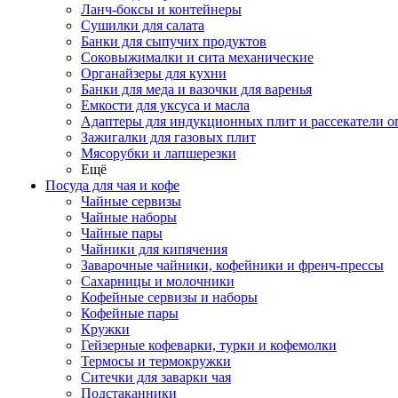
Ланч-боксы и контейнеры
Сушилки для салата
Банки для сыпучих продуктов
Соковыжималки и сита механические
Органайзеры для кухни
Банки для меда и вазочки для варенья
Емкости для уксуса и масла
Адаптеры для индукционных плит и рассекатели о
Зажигалки для газовых плит
Мясорубки и лапшерезки
Ещё
Посуда для чая и кофе
Чайные сервизы
Чайные наборы
Чайные пары
Чайники для кипячения
Заварочные чайники, кофейники и френч-прессы
Сахарницы и молочники
Кофейные сервизы и наборы
Кофейные пары
Кружки
Гейзерные кофеварки, турки и кофемолки
Термосы и термокружки
Ситечки для заварки чая
Подстаканники