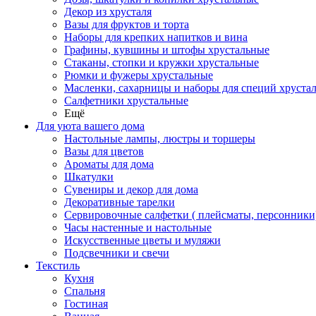
Декор из хрусталя
Вазы для фруктов и торта
Наборы для крепких напитков и вина
Графины, кувшины и штофы хрустальные
Стаканы, стопки и кружки хрустальные
Рюмки и фужеры хрустальные
Масленки, сахарницы и наборы для специй хруста
Салфетники хрустальные
Ещё
Для уюта вашего дома
Настольные лампы, люстры и торшеры
Вазы для цветов
Ароматы для дома
Шкатулки
Сувениры и декор для дома
Декоративные тарелки
Сервировочные салфетки ( плейсматы, персонники
Часы настенные и настольные
Искусственные цветы и муляжи
Подсвечники и свечи
Текстиль
Кухня
Спальня
Гостиная