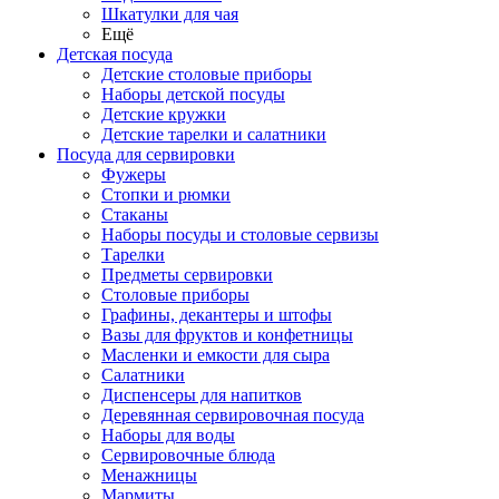
Шкатулки для чая
Ещё
Детская посуда
Детские столовые приборы
Наборы детской посуды
Детские кружки
Детские тарелки и салатники
Посуда для сервировки
Фужеры
Стопки и рюмки
Стаканы
Наборы посуды и столовые сервизы
Тарелки
Предметы сервировки
Столовые приборы
Графины, декантеры и штофы
Вазы для фруктов и конфетницы
Масленки и емкости для сыра
Салатники
Диспенсеры для напитков
Деревянная сервировочная посуда
Наборы для воды
Сервировочные блюда
Менажницы
Мармиты