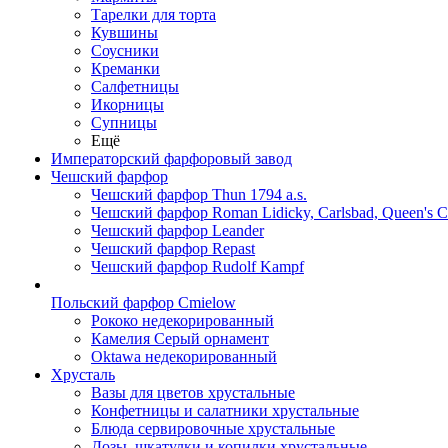
Тарелки для торта
Кувшины
Соусники
Креманки
Салфетницы
Икорницы
Супницы
Ещё
Императорский фарфоровый завод
Чешский фарфор
Чешский фарфор Thun 1794 a.s.
Чешский фарфор Roman Lidicky, Carlsbad, Queen's 
Чешский фарфор Leander
Чешский фарфор Repast
Чешский фарфор Rudolf Kampf
Польский фарфор Сmielow
Рококо недекорированный
Камелия Серый орнамент
Oktawa недекорированный
Хрусталь
Вазы для цветов хрустальные
Конфетницы и салатники хрустальные
Блюда сервировочные хрустальные
Дозы, шкатулки и копилки хрустальные