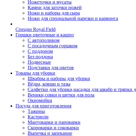
Ножеточки и мусаты
Камни для заточки ножей
Ножи и наборы для сыра
Ножи для специальной нарезки и карвинга
Специи Royal Field
Горшки цветочные и кашпо
С автополивом
С посадочным горшком
С поддоном
Без поддона
Подвесные
Подставки для цветов
Товары для уборки
Швабры и наборы для уборки
Вёдра, ковши и тазы
Салфетки для уборки,насадки для швабр и тряпки 
Веники,совки и щетки для пола
Окномойки
Посуда для приготовления
Тажины
Кастрюли
Мантоварки и пароварки
Скороварки и соковарки
Выпечка и запекание