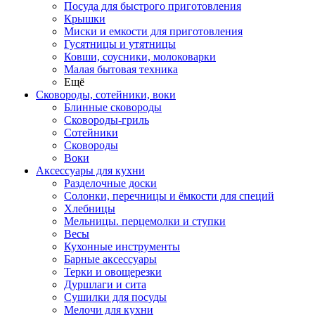
Посуда для быстрого приготовления
Крышки
Миски и емкости для приготовления
Гусятницы и утятницы
Ковши, соусники, молоковарки
Малая бытовая техника
Ещё
Сковороды, сотейники, воки
Блинные сковороды
Сковороды-гриль
Сотейники
Сковороды
Воки
Аксессуары для кухни
Разделочные доски
Солонки, перечницы и ёмкости для специй
Хлебницы
Мельницы. перцемолки и ступки
Весы
Кухонные инструменты
Барные аксессуары
Терки и овощерезки
Дуршлаги и сита
Сушилки для посуды
Мелочи для кухни