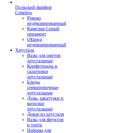
Польский фарфор
Сmielow
Рококо
недекорированный
Камелия Серый
орнамент
Oktawa
недекорированный
Хрусталь
Вазы для цветов
хрустальные
Конфетницы и
салатники
хрустальные
Блюда
сервировочные
хрустальные
Дозы, шкатулки и
копилки
хрустальные
Декор из хрусталя
Вазы для фруктов
и торта
Наборы для