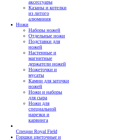
аксессуары
Казаны и котелки
из литого
алюминия
Ножи
Наборы ножей
Отдельные ножи
Подставки для
ножей
Настенные и
магнитные
держатели ножей
Ножеточки и
мусаты
Камни для заточки
ножей
Ножи и наборы
для сыра
Ножи для
специальной
нарезки и
карвинга
Специи Royal Field
Горшки цветочные и