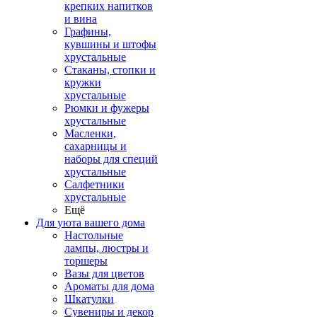
крепких напитков
и вина
Графины,
кувшины и штофы
хрустальные
Стаканы, стопки и
кружки
хрустальные
Рюмки и фужеры
хрустальные
Масленки,
сахарницы и
наборы для специй
хрустальные
Салфетники
хрустальные
Ещё
Для уюта вашего дома
Настольные
лампы, люстры и
торшеры
Вазы для цветов
Ароматы для дома
Шкатулки
Сувениры и декор