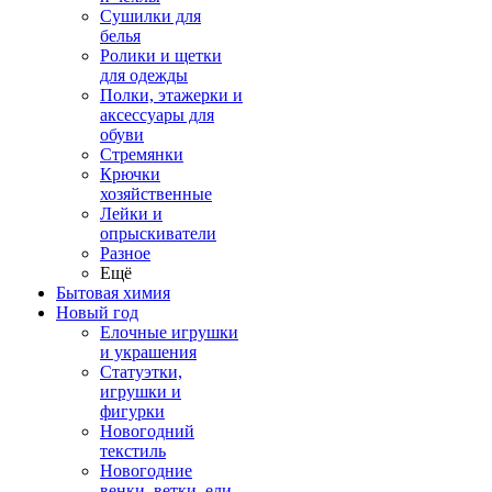
Сушилки для
белья
Ролики и щетки
для одежды
Полки, этажерки и
аксессуары для
обуви
Стремянки
Крючки
хозяйственные
Лейки и
опрыскиватели
Разное
Ещё
Бытовая химия
Новый год
Елочные игрушки
и украшения
Статуэтки,
игрушки и
фигурки
Новогодний
текстиль
Новогодние
венки, ветки, ели