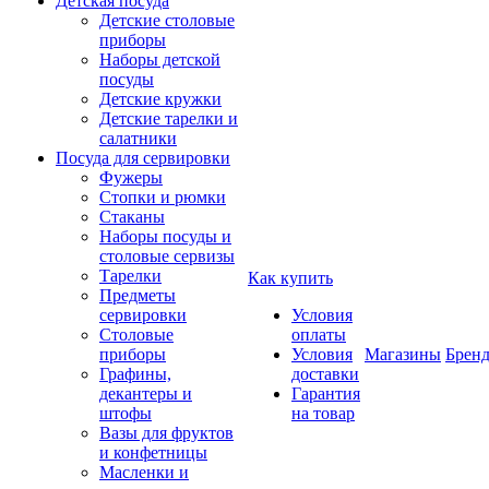
Детская посуда
Детские столовые
приборы
Наборы детской
посуды
Детские кружки
Детские тарелки и
салатники
Посуда для сервировки
Фужеры
Стопки и рюмки
Стаканы
Наборы посуды и
столовые сервизы
Тарелки
Как купить
Предметы
сервировки
Условия
Столовые
оплаты
приборы
Условия
Магазины
Брен
Графины,
доставки
декантеры и
Гарантия
штофы
на товар
Вазы для фруктов
и конфетницы
Масленки и