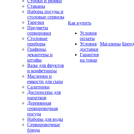
Стопки и рюмки
Стаканы
Наборы посуды и
столовые сервизы
Тарелки
Как купить
Предметы
сервировки
Условия
Столовые
оплаты
приборы
Условия
Магазины
Брен
Графины,
доставки
декантеры и
Гарантия
штофы
на товар
Вазы для фруктов
и конфетницы
Масленки и
емкости для сыра
Салатники
Диспенсеры для
напитков
Деревянная
сервировочная
посуда
Наборы для воды
Сервировочные
блюда