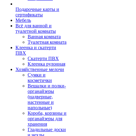
Подарочные карты и
сертификаты
Мебель
Всё для ванной и
туалетной комнаты
Ванная комната
Туалетная комната
Клеенка и скатерти
ПВХ
Скатерти ПВХ
Клеенка рулонная
Хозяйственные мелочи
Сумки и
косметички
Вешалки и полки-
органайзеры
(надверные,
настенные и
напольные)
Короба, корзины и
органайзеры для
хранения
Гладильные доски
и чехлы