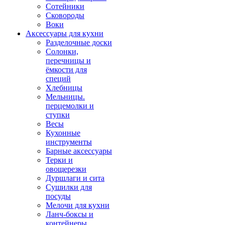
Сотейники
Сковороды
Воки
Аксессуары для кухни
Разделочные доски
Солонки,
перечницы и
ёмкости для
специй
Хлебницы
Мельницы.
перцемолки и
ступки
Весы
Кухонные
инструменты
Барные аксессуары
Терки и
овощерезки
Дуршлаги и сита
Сушилки для
посуды
Мелочи для кухни
Ланч-боксы и
контейнеры