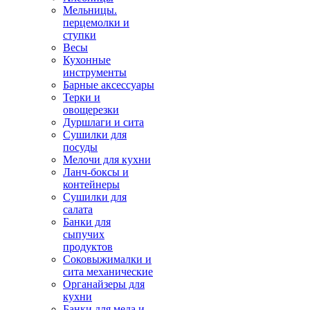
Мельницы.
перцемолки и
ступки
Весы
Кухонные
инструменты
Барные аксессуары
Терки и
овощерезки
Дуршлаги и сита
Сушилки для
посуды
Мелочи для кухни
Ланч-боксы и
контейнеры
Сушилки для
салата
Банки для
сыпучих
продуктов
Соковыжималки и
сита механические
Органайзеры для
кухни
Банки для меда и