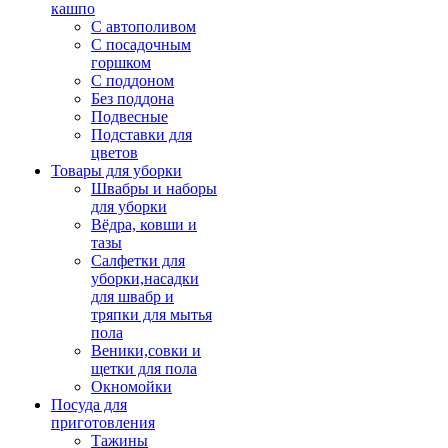
кашпо
С автополивом
С посадочным
горшком
С поддоном
Без поддона
Подвесные
Подставки для
цветов
Товары для уборки
Швабры и наборы
для уборки
Вёдра, ковши и
тазы
Салфетки для
уборки,насадки
для швабр и
тряпки для мытья
пола
Веники,совки и
щетки для пола
Окномойки
Посуда для
приготовления
Тажины