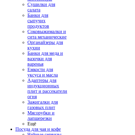
Сушилки для
салата
Банки для
сыпучих
продуктов
Соковыжималки и
сита механические
Органайзеры для
кухни
Банки для меда и
вазочки для
варенья
Емкости для
уксуса и масла
Адаптеры для
индукционных
плит и рассекатели
огня
Зажигалки для
газовых плит
Мясорубки и
лапшерезки
Ещё
Посуда для чая и кофе
Чайные сервизы