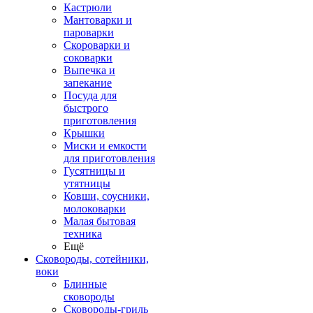
Кастрюли
Мантоварки и
пароварки
Скороварки и
соковарки
Выпечка и
запекание
Посуда для
быстрого
приготовления
Крышки
Миски и емкости
для приготовления
Гусятницы и
утятницы
Ковши, соусники,
молоковарки
Малая бытовая
техника
Ещё
Сковороды, сотейники,
воки
Блинные
сковороды
Сковороды-гриль