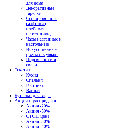
для дома
Декоративные
тарелки
Сервировочные
салфетки (
плейсматы,
персонники)
Часы настенные и
настольные
Искусственные
цветы и муляжи
Подсвечники и
свечи
Текстиль
Кухня
Спальня
Гостиная
Ванная
Бутылки для воды
Акции и распродажи
Акция -20%
Акция -50%
СТОП-цена
Акция -30%
Акция -40%