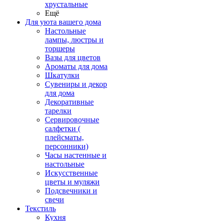
хрустальные
Ещё
Для уюта вашего дома
Настольные
лампы, люстры и
торшеры
Вазы для цветов
Ароматы для дома
Шкатулки
Сувениры и декор
для дома
Декоративные
тарелки
Сервировочные
салфетки (
плейсматы,
персонники)
Часы настенные и
настольные
Искусственные
цветы и муляжи
Подсвечники и
свечи
Текстиль
Кухня