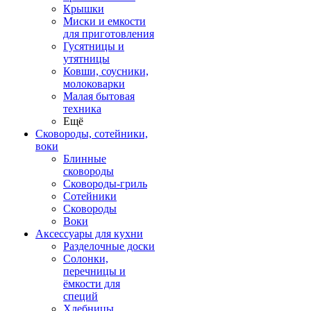
Крышки
Миски и емкости
для приготовления
Гусятницы и
утятницы
Ковши, соусники,
молоковарки
Малая бытовая
техника
Ещё
Сковороды, сотейники,
воки
Блинные
сковороды
Сковороды-гриль
Сотейники
Сковороды
Воки
Аксессуары для кухни
Разделочные доски
Солонки,
перечницы и
ёмкости для
специй
Хлебницы