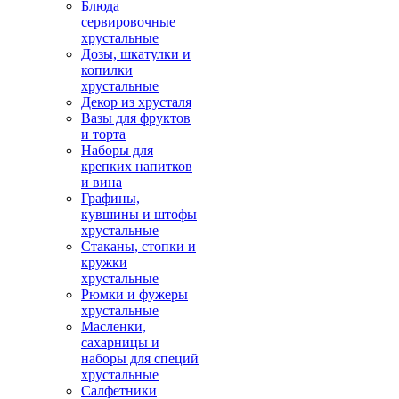
Блюда
сервировочные
хрустальные
Дозы, шкатулки и
копилки
хрустальные
Декор из хрусталя
Вазы для фруктов
и торта
Наборы для
крепких напитков
и вина
Графины,
кувшины и штофы
хрустальные
Стаканы, стопки и
кружки
хрустальные
Рюмки и фужеры
хрустальные
Масленки,
сахарницы и
наборы для специй
хрустальные
Салфетники