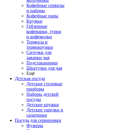
молочники
Кофейные сервизы
и наборы
Кофейные пары
Кружки
Гейзерные
кофеварки, турки
и кофемолки
Термосы и
термокружки
Ситечки для
заварки чая
Подстаканники
Шкатулки для чая
Ещё
Детская посуда
Детские столовые
приборы
Наборы детской
посуды
Детские кружки
Детские тарелки и
салатники
Посуда для сервировки
Фужеры