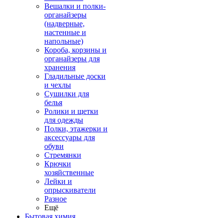
Вешалки и полки-
органайзеры
(надверные,
настенные и
напольные)
Короба, корзины и
органайзеры для
хранения
Гладильные доски
и чехлы
Сушилки для
белья
Ролики и щетки
для одежды
Полки, этажерки и
аксессуары для
обуви
Стремянки
Крючки
хозяйственные
Лейки и
опрыскиватели
Разное
Ещё
Бытовая химия