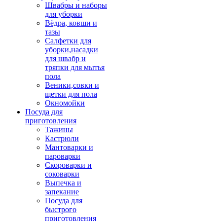
Швабры и наборы
для уборки
Вёдра, ковши и
тазы
Салфетки для
уборки,насадки
для швабр и
тряпки для мытья
пола
Веники,совки и
щетки для пола
Окномойки
Посуда для
приготовления
Тажины
Кастрюли
Мантоварки и
пароварки
Скороварки и
соковарки
Выпечка и
запекание
Посуда для
быстрого
приготовления