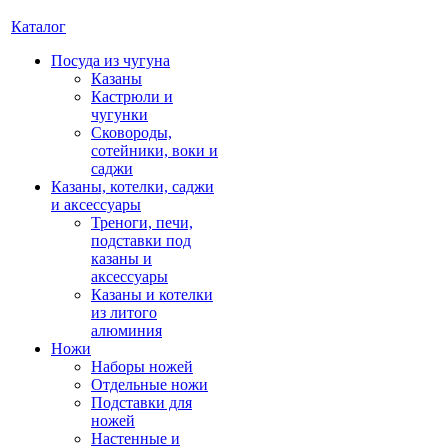
Каталог
Посуда из чугуна
Казаны
Кастрюли и
чугунки
Сковороды,
сотейники, воки и
саджи
Казаны, котелки, саджи
и аксессуары
Треноги, печи,
подставки под
казаны и
аксессуары
Казаны и котелки
из литого
алюминия
Ножи
Наборы ножей
Отдельные ножи
Подставки для
ножей
Настенные и