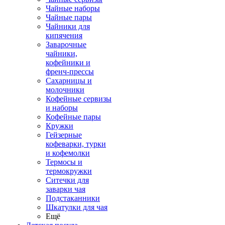
Чайные наборы
Чайные пары
Чайники для
кипячения
Заварочные
чайники,
кофейники и
френч-прессы
Сахарницы и
молочники
Кофейные сервизы
и наборы
Кофейные пары
Кружки
Гейзерные
кофеварки, турки
и кофемолки
Термосы и
термокружки
Ситечки для
заварки чая
Подстаканники
Шкатулки для чая
Ещё