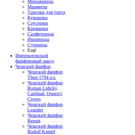
Менажницы
Мармиты
Тарелки для торта
Кувшины
Соусники
Креманки
Салфетницы
Икорницы
Супницы
Ещё
Императорский
фарфоровый завод
Чешский фарфор
Чешский фарфор
Thun 1794 a.s.
Чешский фарфор
Roman Lidicky,
Carlsbad, Queen's
Crown
Чешский фарфор
Leander
Чешский фарфор
Repast
Чешский фарфор
Rudolf Kampf