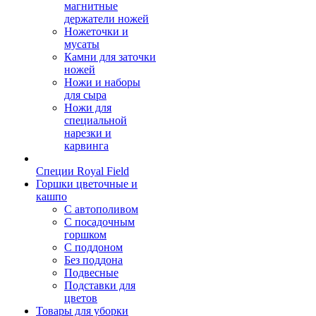
магнитные
держатели ножей
Ножеточки и
мусаты
Камни для заточки
ножей
Ножи и наборы
для сыра
Ножи для
специальной
нарезки и
карвинга
Специи Royal Field
Горшки цветочные и
кашпо
С автополивом
С посадочным
горшком
С поддоном
Без поддона
Подвесные
Подставки для
цветов
Товары для уборки