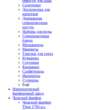
емкости для сыра
Салатники
Диспенсеры для
напитков
Деревянная
сервировочная
посуда
Наборы для воды
Сервировочные
блюда
Менажницы
Мармиты
Тарелки для торта
Кувшины
Соусники
Креманки
Салфетницы
Икорницы
Супницы
Ещё
Императорский
фарфоровый завод
Чешский фарфор
Чешский фарфор
Thun 1794 a.s.