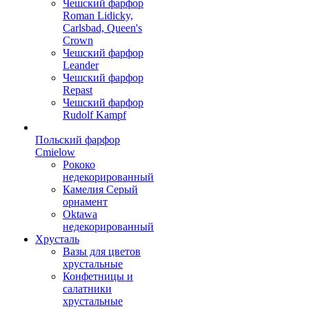
Чешский фарфор
Roman Lidicky,
Carlsbad, Queen's
Crown
Чешский фарфор
Leander
Чешский фарфор
Repast
Чешский фарфор
Rudolf Kampf
Польский фарфор
Сmielow
Рококо
недекорированный
Камелия Серый
орнамент
Oktawa
недекорированный
Хрусталь
Вазы для цветов
хрустальные
Конфетницы и
салатники
хрустальные