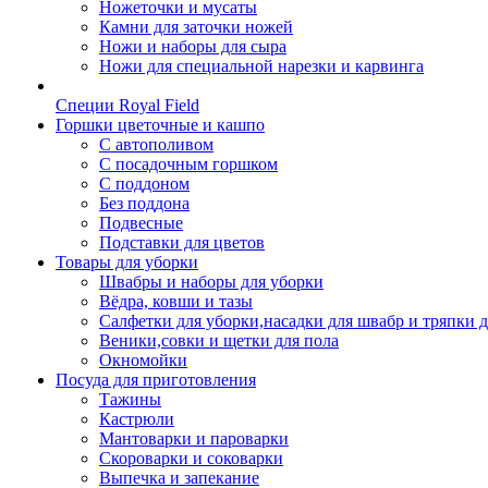
Ножеточки и мусаты
Камни для заточки ножей
Ножи и наборы для сыра
Ножи для специальной нарезки и карвинга
Специи Royal Field
Горшки цветочные и кашпо
С автополивом
С посадочным горшком
С поддоном
Без поддона
Подвесные
Подставки для цветов
Товары для уборки
Швабры и наборы для уборки
Вёдра, ковши и тазы
Салфетки для уборки,насадки для швабр и тряпки 
Веники,совки и щетки для пола
Окномойки
Посуда для приготовления
Тажины
Кастрюли
Мантоварки и пароварки
Скороварки и соковарки
Выпечка и запекание