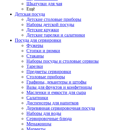
Шкатулки для чая
Ещё
Детская посуда
Детские столовые приборы
Наборы детской посуды
Детские кружки
Детские тарелки и салатники
Посуда для сервировки
Фужеры
Стопки и рюмки
Стаканы
Наборы посуды и столовые сервизы
Тарелки
Предметы сервировки
Столовые приборы
Графины, декантеры и штофы
Вазы для фруктов и конфетницы
Масленки и емкости для сыра
Салатники
Диспенсеры для напитков
Деревянная сервировочная посуда
Наборы для воды
Сервировочные блюда
Менажницы
Мармиты