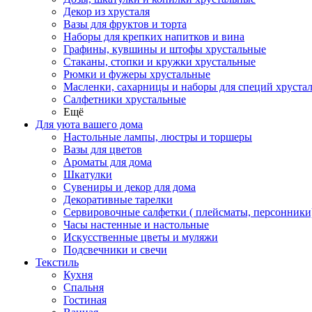
Декор из хрусталя
Вазы для фруктов и торта
Наборы для крепких напитков и вина
Графины, кувшины и штофы хрустальные
Стаканы, стопки и кружки хрустальные
Рюмки и фужеры хрустальные
Масленки, сахарницы и наборы для специй хруста
Салфетники хрустальные
Ещё
Для уюта вашего дома
Настольные лампы, люстры и торшеры
Вазы для цветов
Ароматы для дома
Шкатулки
Сувениры и декор для дома
Декоративные тарелки
Сервировочные салфетки ( плейсматы, персонники
Часы настенные и настольные
Искусственные цветы и муляжи
Подсвечники и свечи
Текстиль
Кухня
Спальня
Гостиная