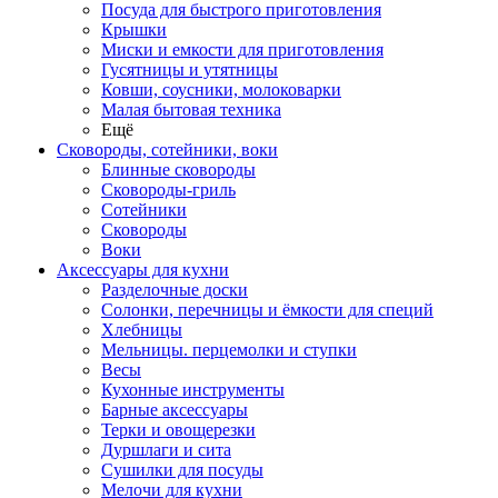
Посуда для быстрого приготовления
Крышки
Миски и емкости для приготовления
Гусятницы и утятницы
Ковши, соусники, молоковарки
Малая бытовая техника
Ещё
Сковороды, сотейники, воки
Блинные сковороды
Сковороды-гриль
Сотейники
Сковороды
Воки
Аксессуары для кухни
Разделочные доски
Солонки, перечницы и ёмкости для специй
Хлебницы
Мельницы. перцемолки и ступки
Весы
Кухонные инструменты
Барные аксессуары
Терки и овощерезки
Дуршлаги и сита
Сушилки для посуды
Мелочи для кухни