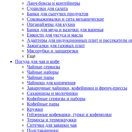
Ланч-боксы и контейнеры
Сушилки для салата
Банки для сыпучих продуктов
Соковыжималки и сита механические
Органайзеры для кухни
Банки для меда и вазочки для варенья
Емкости для уксуса и масла
Адаптеры для индукционных плит и рассекатели о
Зажигалки для газовых плит
Мясорубки и лапшерезки
Ещё
Посуда для чая и кофе
Чайные сервизы
Чайные наборы
Чайные пары
Чайники для кипячения
Заварочные чайники, кофейники и френч-прессы
Сахарницы и молочники
Кофейные сервизы и наборы
Кофейные пары
Кружки
Гейзерные кофеварки, турки и кофемолки
Термосы и термокружки
Ситечки для заварки чая
Подстаканники