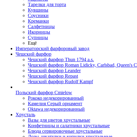
Тарелки для торта
Кувшины
Соусники
Креманки
Салфетницы
Икорницы
Супницы
Ещё
Императорский фарфоровый завод
Чешский фарфор
Чешский фарфор Thun 1794 a.s.
Чешский фарфор Roman Lidicky, Carlsbad, Queen's 
Чешский фарфор Leander
Чешский фарфор Repast
Чешский фарфор Rudolf Kampf
Польский фарфор Сmielow
Рококо недекорированный
Камелия Серый орнамент
Oktawa недекорированный
Хрусталь
Вазы для цветов хрустальные
Конфетницы и салатники хрустальные
Блюда сервировочные хрустальные
Дозы, шкатулки и копилки хрустальные