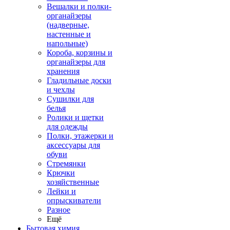
Вешалки и полки-
органайзеры
(надверные,
настенные и
напольные)
Короба, корзины и
органайзеры для
хранения
Гладильные доски
и чехлы
Сушилки для
белья
Ролики и щетки
для одежды
Полки, этажерки и
аксессуары для
обуви
Стремянки
Крючки
хозяйственные
Лейки и
опрыскиватели
Разное
Ещё
Бытовая химия