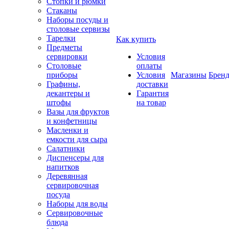
Стопки и рюмки
Стаканы
Наборы посуды и
столовые сервизы
Тарелки
Как купить
Предметы
сервировки
Условия
Столовые
оплаты
приборы
Условия
Магазины
Брен
Графины,
доставки
декантеры и
Гарантия
штофы
на товар
Вазы для фруктов
и конфетницы
Масленки и
емкости для сыра
Салатники
Диспенсеры для
напитков
Деревянная
сервировочная
посуда
Наборы для воды
Сервировочные
блюда