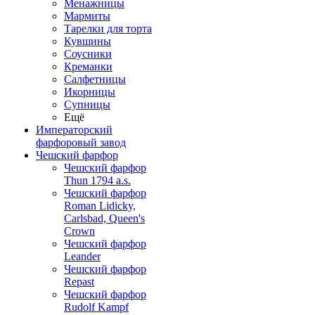
Менажницы
Мармиты
Тарелки для торта
Кувшины
Соусники
Креманки
Салфетницы
Икорницы
Супницы
Ещё
Императорский
фарфоровый завод
Чешский фарфор
Чешский фарфор
Thun 1794 a.s.
Чешский фарфор
Roman Lidicky,
Carlsbad, Queen's
Crown
Чешский фарфор
Leander
Чешский фарфор
Repast
Чешский фарфор
Rudolf Kampf