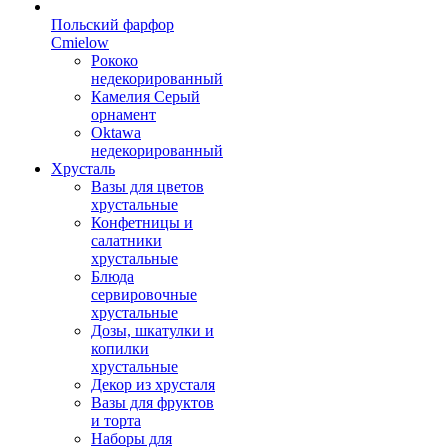
Польский фарфор
Сmielow
Рококо
недекорированный
Камелия Серый
орнамент
Oktawa
недекорированный
Хрусталь
Вазы для цветов
хрустальные
Конфетницы и
салатники
хрустальные
Блюда
сервировочные
хрустальные
Дозы, шкатулки и
копилки
хрустальные
Декор из хрусталя
Вазы для фруктов
и торта
Наборы для