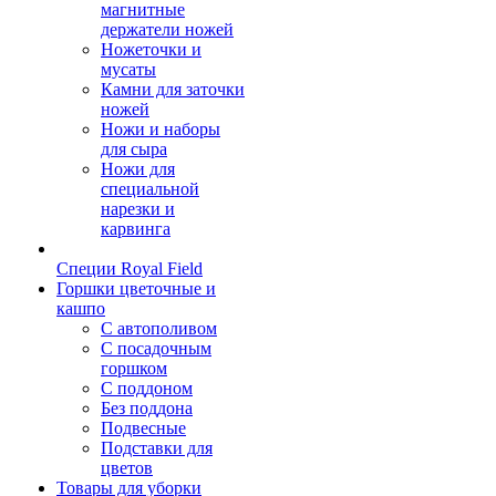
магнитные
держатели ножей
Ножеточки и
мусаты
Камни для заточки
ножей
Ножи и наборы
для сыра
Ножи для
специальной
нарезки и
карвинга
Специи Royal Field
Горшки цветочные и
кашпо
С автополивом
С посадочным
горшком
С поддоном
Без поддона
Подвесные
Подставки для
цветов
Товары для уборки