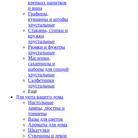
крепких напитков
и вина
Графины,
кувшины и штофы
хрустальные
Стаканы, стопки и
кружки
хрустальные
Рюмки и фужеры
хрустальные
Масленки,
сахарницы и
наборы для специй
хрустальные
Салфетники
хрустальные
Ещё
Для уюта вашего дома
Настольные
лампы, люстры и
торшеры
Вазы для цветов
Ароматы для дома
Шкатулки
Сувениры и декор