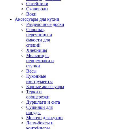
Сотейники
Сковороды
Воки
Аксессуары для кухни
Разделочные доски
Солонки,
перечницы и
ёмкости для
специй
Хлебницы
Мельницы.
перцемолки и
ступки
Весы
Кухонные
инструменты
Барные аксессуары
Терки и
овощерезки
Дуршлаги и сита
Сушилки для
посуды
Мелочи для кухни
Ланч-боксы и
контейнеры