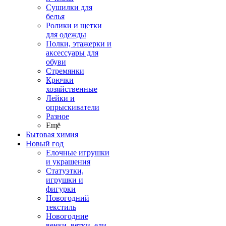
Сушилки для
белья
Ролики и щетки
для одежды
Полки, этажерки и
аксессуары для
обуви
Стремянки
Крючки
хозяйственные
Лейки и
опрыскиватели
Разное
Ещё
Бытовая химия
Новый год
Елочные игрушки
и украшения
Статуэтки,
игрушки и
фигурки
Новогодний
текстиль
Новогодние
венки, ветки, ели