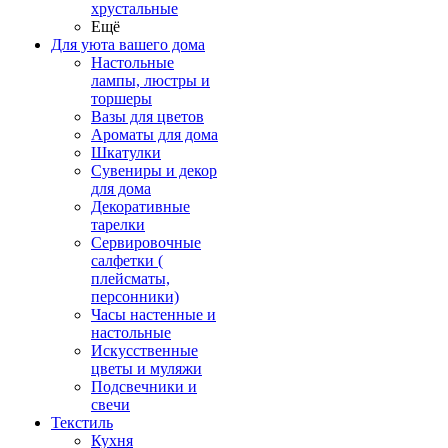
хрустальные
Ещё
Для уюта вашего дома
Настольные
лампы, люстры и
торшеры
Вазы для цветов
Ароматы для дома
Шкатулки
Сувениры и декор
для дома
Декоративные
тарелки
Сервировочные
салфетки (
плейсматы,
персонники)
Часы настенные и
настольные
Искусственные
цветы и муляжи
Подсвечники и
свечи
Текстиль
Кухня