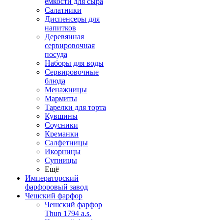
емкости для сыра
Салатники
Диспенсеры для
напитков
Деревянная
сервировочная
посуда
Наборы для воды
Сервировочные
блюда
Менажницы
Мармиты
Тарелки для торта
Кувшины
Соусники
Креманки
Салфетницы
Икорницы
Супницы
Ещё
Императорский
фарфоровый завод
Чешский фарфор
Чешский фарфор
Thun 1794 a.s.