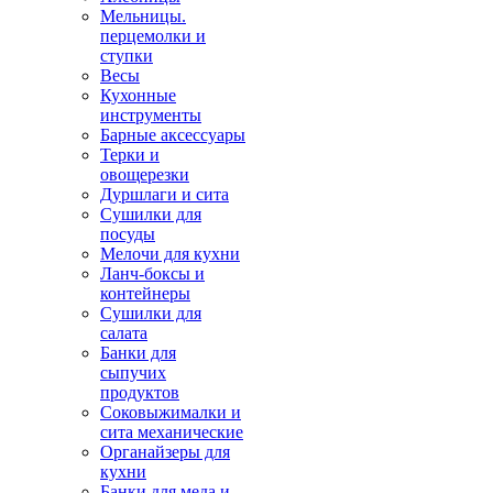
Мельницы.
перцемолки и
ступки
Весы
Кухонные
инструменты
Барные аксессуары
Терки и
овощерезки
Дуршлаги и сита
Сушилки для
посуды
Мелочи для кухни
Ланч-боксы и
контейнеры
Сушилки для
салата
Банки для
сыпучих
продуктов
Соковыжималки и
сита механические
Органайзеры для
кухни
Банки для меда и