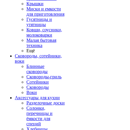
Крышки
Миски и емкости
для приготовления
Гусятницы и
утятницы
Ковши, соусники,
молоковарки
Малая бытовая
техника
Ещё
Сковороды, сотейники,
воки
Блинные
сковороды
Сковороды-гриль
Сотейники
Сковороды
Воки
Аксессуары для кухни
Разделочные доски
Солонки,
перечницы и
ёмкости для
специй
Хлебницы