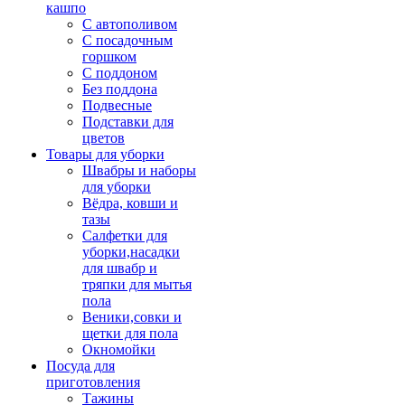
кашпо
С автополивом
С посадочным
горшком
С поддоном
Без поддона
Подвесные
Подставки для
цветов
Товары для уборки
Швабры и наборы
для уборки
Вёдра, ковши и
тазы
Салфетки для
уборки,насадки
для швабр и
тряпки для мытья
пола
Веники,совки и
щетки для пола
Окномойки
Посуда для
приготовления
Тажины