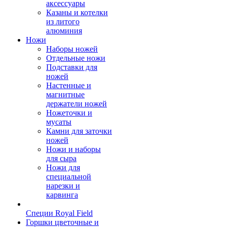
аксессуары
Казаны и котелки
из литого
алюминия
Ножи
Наборы ножей
Отдельные ножи
Подставки для
ножей
Настенные и
магнитные
держатели ножей
Ножеточки и
мусаты
Камни для заточки
ножей
Ножи и наборы
для сыра
Ножи для
специальной
нарезки и
карвинга
Специи Royal Field
Горшки цветочные и