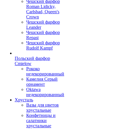
Чешский фарфор
Roman Lidicky,
Carlsbad, Queen's
Crown
Чешский фарфор
Leander
Чешский фарфор
Repast
Чешский фарфор
Rudolf Kampf
Польский фарфор
Сmielow
Рококо
недекорированный
Камелия Серый
орнамент
Oktawa
недекорированный
Хрусталь
Вазы для цветов
хрустальные
Конфетницы и
салатники
хрустальные