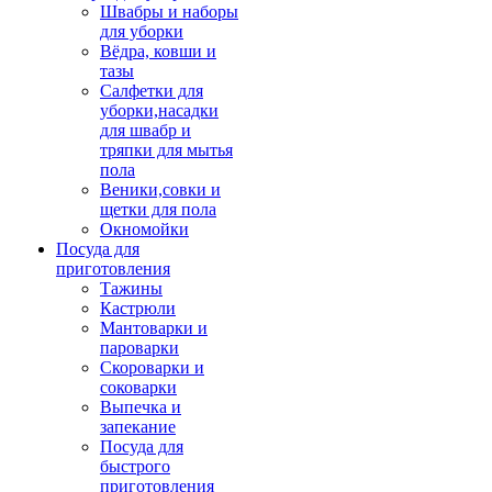
Швабры и наборы
для уборки
Вёдра, ковши и
тазы
Салфетки для
уборки,насадки
для швабр и
тряпки для мытья
пола
Веники,совки и
щетки для пола
Окномойки
Посуда для
приготовления
Тажины
Кастрюли
Мантоварки и
пароварки
Скороварки и
соковарки
Выпечка и
запекание
Посуда для
быстрого
приготовления