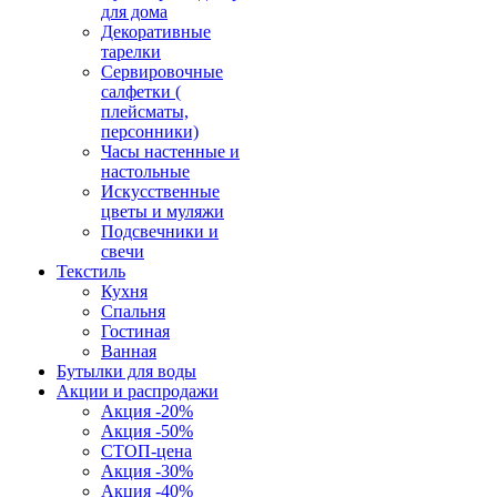
для дома
Декоративные
тарелки
Сервировочные
салфетки (
плейсматы,
персонники)
Часы настенные и
настольные
Искусственные
цветы и муляжи
Подсвечники и
свечи
Текстиль
Кухня
Спальня
Гостиная
Ванная
Бутылки для воды
Акции и распродажи
Акция -20%
Акция -50%
СТОП-цена
Акция -30%
Акция -40%