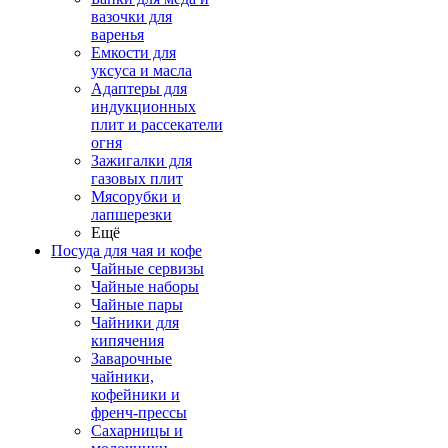
вазочки для
варенья
Емкости для
уксуса и масла
Адаптеры для
индукционных
плит и рассекатели
огня
Зажигалки для
газовых плит
Мясорубки и
лапшерезки
Ещё
Посуда для чая и кофе
Чайные сервизы
Чайные наборы
Чайные пары
Чайники для
кипячения
Заварочные
чайники,
кофейники и
френч-прессы
Сахарницы и