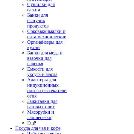
Сушилки для
салата
Банки для
сыпучих
продуктов
Соковыжималки и
сита механические
Органайзеры для
кухни
Банки для меда и
вазочки для
варенья
Емкости для
уксуса и масла
Адаптеры для
индукционных
плит и рассекатели
огня
Зажигалки для
газовых плит
Мясорубки и
лапшерезки
Ещё
Посуда для чая и кофе
Чайные сервизы