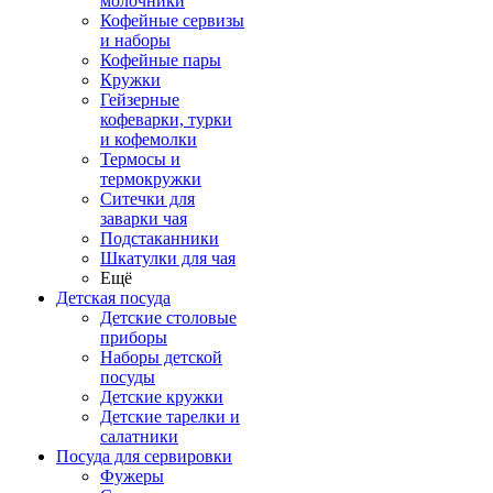
молочники
Кофейные сервизы
и наборы
Кофейные пары
Кружки
Гейзерные
кофеварки, турки
и кофемолки
Термосы и
термокружки
Ситечки для
заварки чая
Подстаканники
Шкатулки для чая
Ещё
Детская посуда
Детские столовые
приборы
Наборы детской
посуды
Детские кружки
Детские тарелки и
салатники
Посуда для сервировки
Фужеры