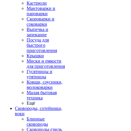
Кастрюли
Мантоварки и
пароварки
Скороварки и
соковарки
Выпечка и
запекание
Посуда для
быстрого
приготовления
Крышки
Миски и емкости
для приготовления
Гусятницы и
утятницы
Ковши, соусники,
молоковарки
Малая бытовая
техника
Ещё
Сковороды, сотейники,
воки
Блинные
сковороды
Сковороды-гриль