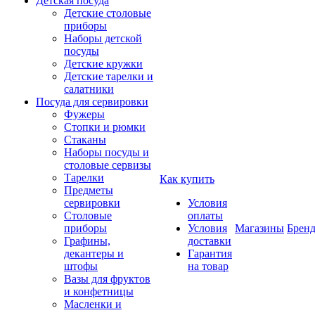
Детская посуда
Детские столовые
приборы
Наборы детской
посуды
Детские кружки
Детские тарелки и
салатники
Посуда для сервировки
Фужеры
Стопки и рюмки
Стаканы
Наборы посуды и
столовые сервизы
Тарелки
Как купить
Предметы
сервировки
Условия
Столовые
оплаты
приборы
Условия
Магазины
Брен
Графины,
доставки
декантеры и
Гарантия
штофы
на товар
Вазы для фруктов
и конфетницы
Масленки и