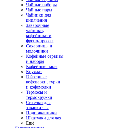
Чайные наборы
Чайные пары
Чайники для
кипячения
Заварочные
чайники,
кофейники и
френч-прессы
Сахарницы и
молочники
Кофейные сервизы
и наборы
Кофейные пары
Кружки
Гейзерные
кофеварки, турки
и кофемолки
Термосы и
термокружки
Ситечки для
заварки чая
Подстаканники
Шкатулки для чая
Ещё