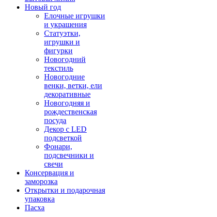
Новый год
Елочные игрушки
и украшения
Статуэтки,
игрушки и
фигурки
Новогодний
текстиль
Новогодние
венки, ветки, ели
декоративные
Новогодняя и
рождественская
посуда
Декор с LED
подсветкой
Фонари,
подсвечники и
свечи
Консервация и
заморозка
Открытки и подарочная
упаковка
Пасха