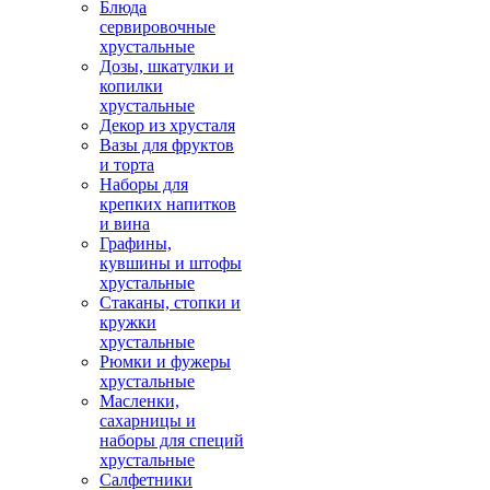
Блюда
сервировочные
хрустальные
Дозы, шкатулки и
копилки
хрустальные
Декор из хрусталя
Вазы для фруктов
и торта
Наборы для
крепких напитков
и вина
Графины,
кувшины и штофы
хрустальные
Стаканы, стопки и
кружки
хрустальные
Рюмки и фужеры
хрустальные
Масленки,
сахарницы и
наборы для специй
хрустальные
Салфетники