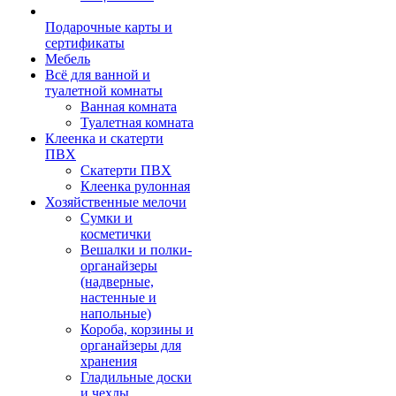
Подарочные карты и
сертификаты
Мебель
Всё для ванной и
туалетной комнаты
Ванная комната
Туалетная комната
Клеенка и скатерти
ПВХ
Скатерти ПВХ
Клеенка рулонная
Хозяйственные мелочи
Сумки и
косметички
Вешалки и полки-
органайзеры
(надверные,
настенные и
напольные)
Короба, корзины и
органайзеры для
хранения
Гладильные доски
и чехлы