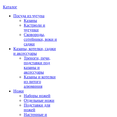
Каталог
Посуда из чугуна
Казаны
Кастрюли и
чугунки
Сковороды,
сотейники, воки и
саджи
Казаны, котелки, саджи
и аксессуары
Треноги, печи,
подставки под
казаны и
аксессуары
Казаны и котелки
из литого
алюминия
Ножи
Наборы ножей
Отдельные ножи
Подставки для
ножей
Настенные и