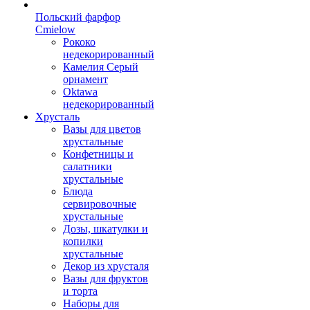
Польский фарфор
Сmielow
Рококо
недекорированный
Камелия Серый
орнамент
Oktawa
недекорированный
Хрусталь
Вазы для цветов
хрустальные
Конфетницы и
салатники
хрустальные
Блюда
сервировочные
хрустальные
Дозы, шкатулки и
копилки
хрустальные
Декор из хрусталя
Вазы для фруктов
и торта
Наборы для