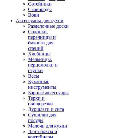
Сотейники
Сковороды
Воки
Аксессуары для кухни
Разделочные доски
Солонки,
перечницы и
ёмкости для
специй
Хлебницы
Мельницы.
перцемолки и
ступки
Весы
Кухонные
инструменты
Барные аксессуары
Терки и
овощерезки
Дуршлаги и сита
Сушилки для
посуды
Мелочи для кухни
Ланч-боксы и
контейнеры