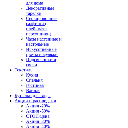
для дома
Декоративные
тарелки
Сервировочные
салфетки (
плейсматы,
персонники)
Часы настенные и
настольные
Искусственные
цветы и муляжи
Подсвечники и
свечи
Текстиль
Кухня
Спальня
Гостиная
Ванная
Бутылки для воды
Акции и распродажи
Акция -20%
Акция -50%
СТОП-цена
Акция -30%
Акция -40%