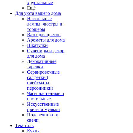
хрустальные
Ещё
Для уюта вашего дома
Настольные
лампы, люстры и
торшеры
Вазы для цветов
Ароматы для дома
Шкатулки
Сувениры и декор
для дома
Декоративные
тарелки
Сервировочные
салфетки (
плейсматы,
персонники)
Часы настенные и
настольные
Искусственные
цветы и муляжи
Подсвечники и
свечи
Текстиль
Кухня