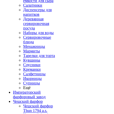
емкости для сыра
Салатники
Диспенсеры для
напитков
Деревянная
сервировочная
посуда
Наборы для воды
Сервировочные
блюда
Менажницы
Мармиты
Тарелки для торта
Кувшины
Соусники
Креманки
Салфетницы
Икорницы
Супницы
Ещё
Императорский
фарфоровый завод
Чешский фарфор
Чешский фарфор
Thun 1794 a.s.