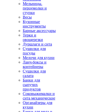
Мельницы.
перцемолки и
ступки
Весы
Кухонные
инструменты
Барные аксессуары
Терки и
овощерезки
Дуршлаги и сита
Сушилки для
посуды
Мелочи для кухни
Ланч-боксы и
контейнеры
Сушилки для
салата
Банки для
сыпучих
продуктов
Соковыжималки и
сита механические
Органайзеры для
кухни
Банки для меда и