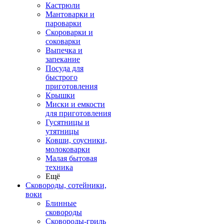
Кастрюли
Мантоварки и
пароварки
Скороварки и
соковарки
Выпечка и
запекание
Посуда для
быстрого
приготовления
Крышки
Миски и емкости
для приготовления
Гусятницы и
утятницы
Ковши, соусники,
молоковарки
Малая бытовая
техника
Ещё
Сковороды, сотейники,
воки
Блинные
сковороды
Сковороды-гриль