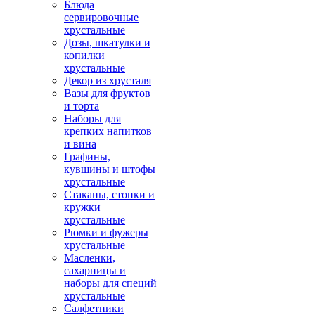
Блюда
сервировочные
хрустальные
Дозы, шкатулки и
копилки
хрустальные
Декор из хрусталя
Вазы для фруктов
и торта
Наборы для
крепких напитков
и вина
Графины,
кувшины и штофы
хрустальные
Стаканы, стопки и
кружки
хрустальные
Рюмки и фужеры
хрустальные
Масленки,
сахарницы и
наборы для специй
хрустальные
Салфетники