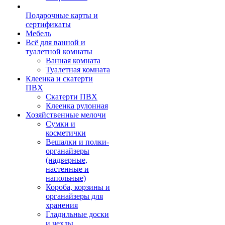
Подарочные карты и
сертификаты
Мебель
Всё для ванной и
туалетной комнаты
Ванная комната
Туалетная комната
Клеенка и скатерти
ПВХ
Скатерти ПВХ
Клеенка рулонная
Хозяйственные мелочи
Сумки и
косметички
Вешалки и полки-
органайзеры
(надверные,
настенные и
напольные)
Короба, корзины и
органайзеры для
хранения
Гладильные доски
и чехлы