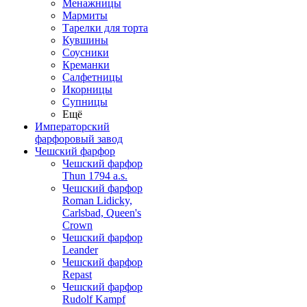
Менажницы
Мармиты
Тарелки для торта
Кувшины
Соусники
Креманки
Салфетницы
Икорницы
Супницы
Ещё
Императорский
фарфоровый завод
Чешский фарфор
Чешский фарфор
Thun 1794 a.s.
Чешский фарфор
Roman Lidicky,
Carlsbad, Queen's
Crown
Чешский фарфор
Leander
Чешский фарфор
Repast
Чешский фарфор
Rudolf Kampf