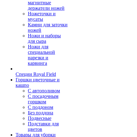
магнитные
держатели ножей
Ножеточки и
мусаты
Камни для заточки
ножей
Ножи и наборы
для сыра
Ножи для
специальной
нарезки и
карвинга
Специи Royal Field
Горшки цветочные и
кашпо
С автополивом
С посадочным
горшком
С поддоном
Без поддона
Подвесные
Подставки для
цветов
Товары для уборки