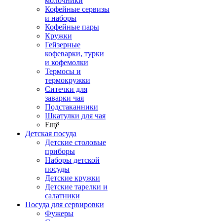
молочники
Кофейные сервизы
и наборы
Кофейные пары
Кружки
Гейзерные
кофеварки, турки
и кофемолки
Термосы и
термокружки
Ситечки для
заварки чая
Подстаканники
Шкатулки для чая
Ещё
Детская посуда
Детские столовые
приборы
Наборы детской
посуды
Детские кружки
Детские тарелки и
салатники
Посуда для сервировки
Фужеры