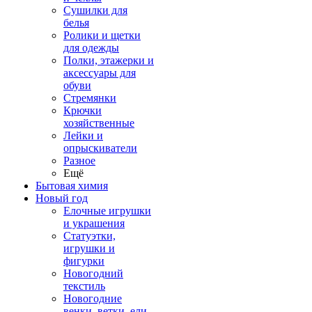
Сушилки для
белья
Ролики и щетки
для одежды
Полки, этажерки и
аксессуары для
обуви
Стремянки
Крючки
хозяйственные
Лейки и
опрыскиватели
Разное
Ещё
Бытовая химия
Новый год
Елочные игрушки
и украшения
Статуэтки,
игрушки и
фигурки
Новогодний
текстиль
Новогодние
венки, ветки, ели