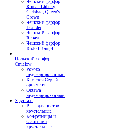
Чешский фарфор
Roman Lidicky,
Carlsbad, Queen's
Crown
Чешский фарфор
Leander
Чешский фарфор
Repast
Чешский фарфор
Rudolf Kampf
Польский фарфор
Сmielow
Рококо
недекорированный
Камелия Серый
орнамент
Oktawa
недекорированный
Хрусталь
Вазы для цветов
хрустальные
Конфетницы и
салатники
хрустальные