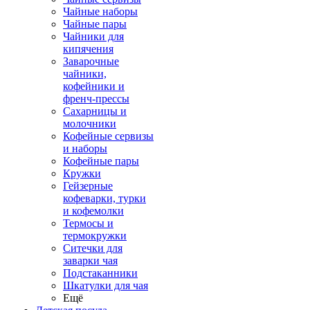
Чайные наборы
Чайные пары
Чайники для
кипячения
Заварочные
чайники,
кофейники и
френч-прессы
Сахарницы и
молочники
Кофейные сервизы
и наборы
Кофейные пары
Кружки
Гейзерные
кофеварки, турки
и кофемолки
Термосы и
термокружки
Ситечки для
заварки чая
Подстаканники
Шкатулки для чая
Ещё