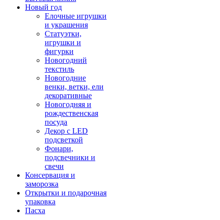
Новый год
Елочные игрушки
и украшения
Статуэтки,
игрушки и
фигурки
Новогодний
текстиль
Новогодние
венки, ветки, ели
декоративные
Новогодняя и
рождественская
посуда
Декор с LED
подсветкой
Фонари,
подсвечники и
свечи
Консервация и
заморозка
Открытки и подарочная
упаковка
Пасха