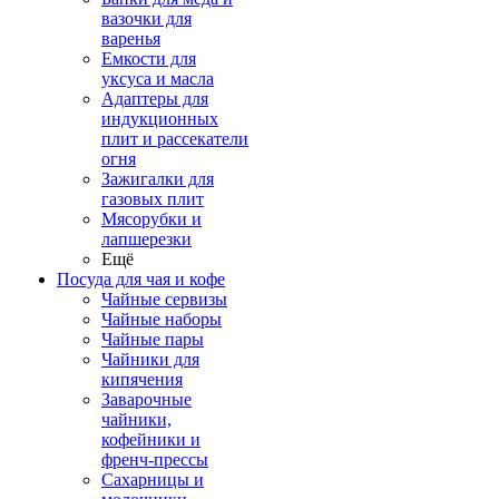
вазочки для
варенья
Емкости для
уксуса и масла
Адаптеры для
индукционных
плит и рассекатели
огня
Зажигалки для
газовых плит
Мясорубки и
лапшерезки
Ещё
Посуда для чая и кофе
Чайные сервизы
Чайные наборы
Чайные пары
Чайники для
кипячения
Заварочные
чайники,
кофейники и
френч-прессы
Сахарницы и