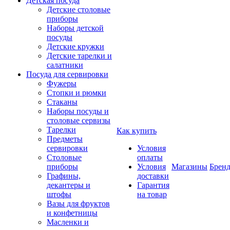
Детская посуда
Детские столовые
приборы
Наборы детской
посуды
Детские кружки
Детские тарелки и
салатники
Посуда для сервировки
Фужеры
Стопки и рюмки
Стаканы
Наборы посуды и
столовые сервизы
Тарелки
Как купить
Предметы
сервировки
Условия
Столовые
оплаты
приборы
Условия
Магазины
Брен
Графины,
доставки
декантеры и
Гарантия
штофы
на товар
Вазы для фруктов
и конфетницы
Масленки и