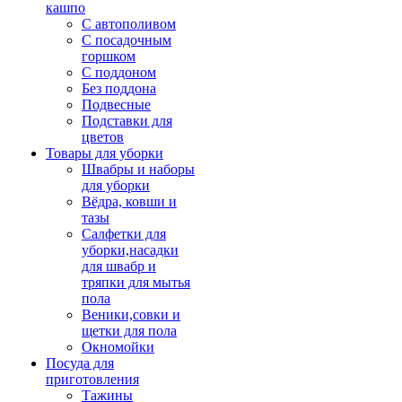
кашпо
С автополивом
С посадочным
горшком
С поддоном
Без поддона
Подвесные
Подставки для
цветов
Товары для уборки
Швабры и наборы
для уборки
Вёдра, ковши и
тазы
Салфетки для
уборки,насадки
для швабр и
тряпки для мытья
пола
Веники,совки и
щетки для пола
Окномойки
Посуда для
приготовления
Тажины