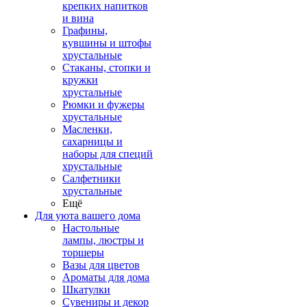
крепких напитков
и вина
Графины,
кувшины и штофы
хрустальные
Стаканы, стопки и
кружки
хрустальные
Рюмки и фужеры
хрустальные
Масленки,
сахарницы и
наборы для специй
хрустальные
Салфетники
хрустальные
Ещё
Для уюта вашего дома
Настольные
лампы, люстры и
торшеры
Вазы для цветов
Ароматы для дома
Шкатулки
Сувениры и декор