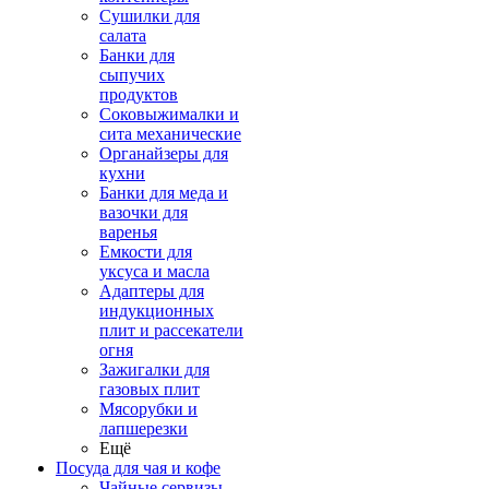
Сушилки для
салата
Банки для
сыпучих
продуктов
Соковыжималки и
сита механические
Органайзеры для
кухни
Банки для меда и
вазочки для
варенья
Емкости для
уксуса и масла
Адаптеры для
индукционных
плит и рассекатели
огня
Зажигалки для
газовых плит
Мясорубки и
лапшерезки
Ещё
Посуда для чая и кофе
Чайные сервизы