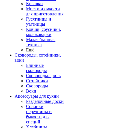
Крышки
Миски и емкости
для приготовления
Гусятницы и
утятницы
Ковши, соусники,
молоковарки
Малая бытовая
техника
Ещё
Сковороды, сотейники,
воки
Блинные
сковороды
Сковороды-гриль
Сотейники
Сковороды
Воки
Аксессуары для кухни
Разделочные доски
Солонки,
перечницы и
ёмкости для
специй
Хлебницы