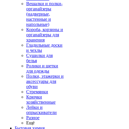
Вешалки и полки-
органайзеры
(надверные,
настенные и
напольные)
Короба, корзины и
органайзеры для
хранения
Гладильные доски
и чехлы
Сушилки для
белья
Ролики и щетки
для одежды
Полки, этажерки и
аксессуары для
обуви
Стремянки
Крючки
хозяйственные
Лейки и
опрыскиватели
Разное
Ещё
Бытовая химия