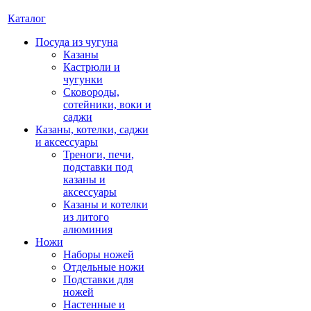
Каталог
Посуда из чугуна
Казаны
Кастрюли и
чугунки
Сковороды,
сотейники, воки и
саджи
Казаны, котелки, саджи
и аксессуары
Треноги, печи,
подставки под
казаны и
аксессуары
Казаны и котелки
из литого
алюминия
Ножи
Наборы ножей
Отдельные ножи
Подставки для
ножей
Настенные и