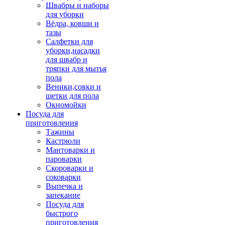
Швабры и наборы
для уборки
Вёдра, ковши и
тазы
Салфетки для
уборки,насадки
для швабр и
тряпки для мытья
пола
Веники,совки и
щетки для пола
Окномойки
Посуда для
приготовления
Тажины
Кастрюли
Мантоварки и
пароварки
Скороварки и
соковарки
Выпечка и
запекание
Посуда для
быстрого
приготовления