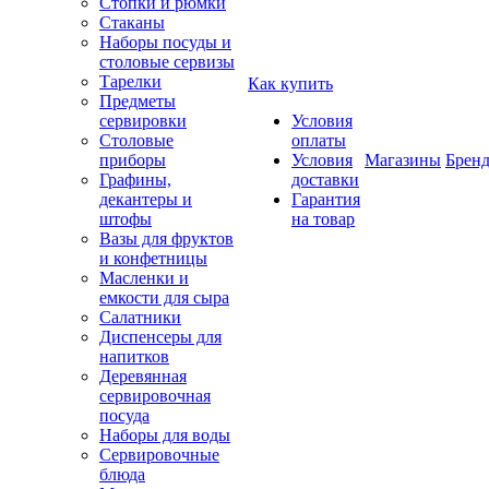
Стопки и рюмки
Стаканы
Наборы посуды и
столовые сервизы
Тарелки
Как купить
Предметы
сервировки
Условия
Столовые
оплаты
приборы
Условия
Магазины
Брен
Графины,
доставки
декантеры и
Гарантия
штофы
на товар
Вазы для фруктов
и конфетницы
Масленки и
емкости для сыра
Салатники
Диспенсеры для
напитков
Деревянная
сервировочная
посуда
Наборы для воды
Сервировочные
блюда