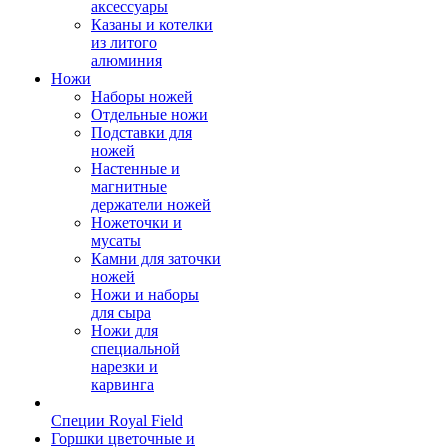
аксессуары
Казаны и котелки
из литого
алюминия
Ножи
Наборы ножей
Отдельные ножи
Подставки для
ножей
Настенные и
магнитные
держатели ножей
Ножеточки и
мусаты
Камни для заточки
ножей
Ножи и наборы
для сыра
Ножи для
специальной
нарезки и
карвинга
Специи Royal Field
Горшки цветочные и