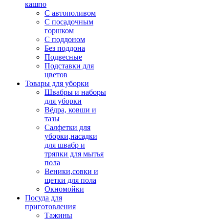
кашпо
С автополивом
С посадочным
горшком
С поддоном
Без поддона
Подвесные
Подставки для
цветов
Товары для уборки
Швабры и наборы
для уборки
Вёдра, ковши и
тазы
Салфетки для
уборки,насадки
для швабр и
тряпки для мытья
пола
Веники,совки и
щетки для пола
Окномойки
Посуда для
приготовления
Тажины