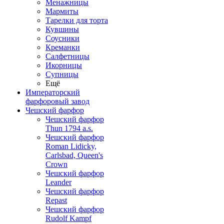
Менажницы
Мармиты
Тарелки для торта
Кувшины
Соусники
Креманки
Салфетницы
Икорницы
Супницы
Ещё
Императорский
фарфоровый завод
Чешский фарфор
Чешский фарфор
Thun 1794 a.s.
Чешский фарфор
Roman Lidicky,
Carlsbad, Queen's
Crown
Чешский фарфор
Leander
Чешский фарфор
Repast
Чешский фарфор
Rudolf Kampf