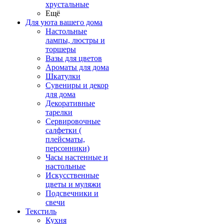
хрустальные
Ещё
Для уюта вашего дома
Настольные
лампы, люстры и
торшеры
Вазы для цветов
Ароматы для дома
Шкатулки
Сувениры и декор
для дома
Декоративные
тарелки
Сервировочные
салфетки (
плейсматы,
персонники)
Часы настенные и
настольные
Искусственные
цветы и муляжи
Подсвечники и
свечи
Текстиль
Кухня