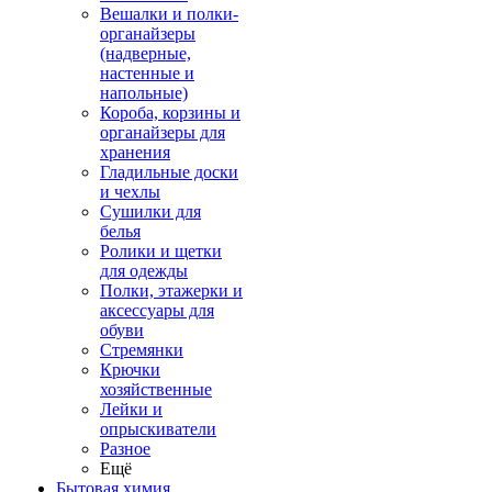
Вешалки и полки-
органайзеры
(надверные,
настенные и
напольные)
Короба, корзины и
органайзеры для
хранения
Гладильные доски
и чехлы
Сушилки для
белья
Ролики и щетки
для одежды
Полки, этажерки и
аксессуары для
обуви
Стремянки
Крючки
хозяйственные
Лейки и
опрыскиватели
Разное
Ещё
Бытовая химия