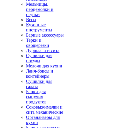
Мельницы.
перцемолки и
ступки
Весы
Кухонные
инструменты
Барные аксессуары
Терки и
овощерезки
Дуршлаги и сита
Сушилки для
посуды
Мелочи для кухни
Ланч-боксы и
контейнеры
Сушилки для
салата
Банки для
сыпучих
продуктов
Соковыжималки и
сита механические
Органайзеры для
кухни
Банки для меда и