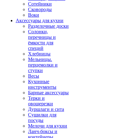
Сотейники
Сковороды
Воки
Аксессуары для кухни
Разделочные доски
Солонки,
перечницы и
ёмкости для
специй
Хлебницы
Мельницы.
перцемолки и
ступки
Весы
Кухонные
инструменты
Барные аксессуары
Терки и
овощерезки
Дуршлаги и сита
Сушилки для
посуды
Мелочи для кухни
Ланч-боксы и
контейнеры