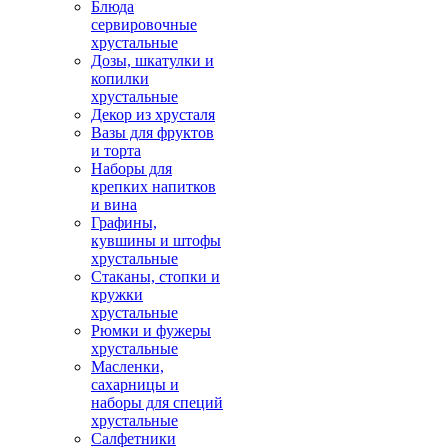
Блюда
сервировочные
хрустальные
Дозы, шкатулки и
копилки
хрустальные
Декор из хрусталя
Вазы для фруктов
и торта
Наборы для
крепких напитков
и вина
Графины,
кувшины и штофы
хрустальные
Стаканы, стопки и
кружки
хрустальные
Рюмки и фужеры
хрустальные
Масленки,
сахарницы и
наборы для специй
хрустальные
Салфетники