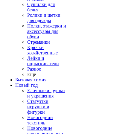
Сушилки для
белья
Ролики и щетки
для одежды
Полки, этажерки и
аксессуары для
обуви
Стремянки
Крючки
хозяйственные
Лейки и
опрыскиватели
Разное
Ещё
Бытовая химия
Новый год
Елочные игрушки
и украшения
Статуэтки,
игрушки и
фигурки
Новогодний
текстиль
Новогодние
венки, ветки, ели