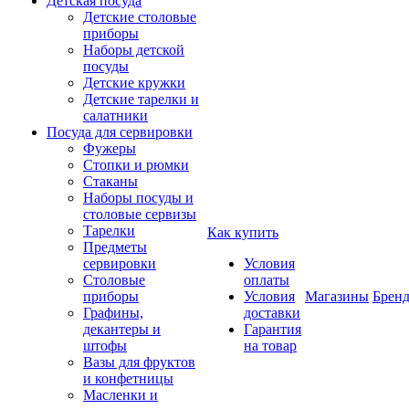
Детская посуда
Детские столовые
приборы
Наборы детской
посуды
Детские кружки
Детские тарелки и
салатники
Посуда для сервировки
Фужеры
Стопки и рюмки
Стаканы
Наборы посуды и
столовые сервизы
Тарелки
Как купить
Предметы
сервировки
Условия
Столовые
оплаты
приборы
Условия
Магазины
Брен
Графины,
доставки
декантеры и
Гарантия
штофы
на товар
Вазы для фруктов
и конфетницы
Масленки и