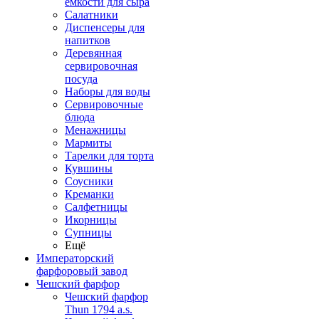
емкости для сыра
Салатники
Диспенсеры для
напитков
Деревянная
сервировочная
посуда
Наборы для воды
Сервировочные
блюда
Менажницы
Мармиты
Тарелки для торта
Кувшины
Соусники
Креманки
Салфетницы
Икорницы
Супницы
Ещё
Императорский
фарфоровый завод
Чешский фарфор
Чешский фарфор
Thun 1794 a.s.