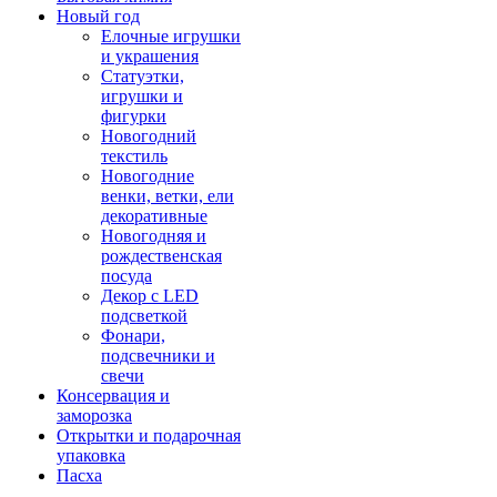
Новый год
Елочные игрушки
и украшения
Статуэтки,
игрушки и
фигурки
Новогодний
текстиль
Новогодние
венки, ветки, ели
декоративные
Новогодняя и
рождественская
посуда
Декор с LED
подсветкой
Фонари,
подсвечники и
свечи
Консервация и
заморозка
Открытки и подарочная
упаковка
Пасха