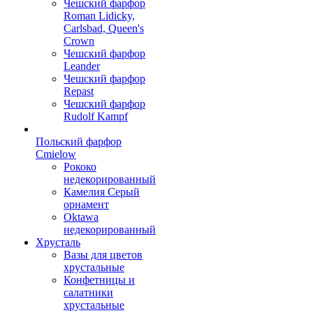
Чешский фарфор
Roman Lidicky,
Carlsbad, Queen's
Crown
Чешский фарфор
Leander
Чешский фарфор
Repast
Чешский фарфор
Rudolf Kampf
Польский фарфор
Сmielow
Рококо
недекорированный
Камелия Серый
орнамент
Oktawa
недекорированный
Хрусталь
Вазы для цветов
хрустальные
Конфетницы и
салатники
хрустальные