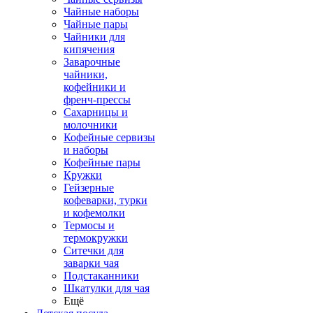
Чайные наборы
Чайные пары
Чайники для
кипячения
Заварочные
чайники,
кофейники и
френч-прессы
Сахарницы и
молочники
Кофейные сервизы
и наборы
Кофейные пары
Кружки
Гейзерные
кофеварки, турки
и кофемолки
Термосы и
термокружки
Ситечки для
заварки чая
Подстаканники
Шкатулки для чая
Ещё