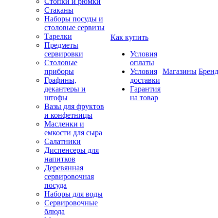
Стопки и рюмки
Стаканы
Наборы посуды и
столовые сервизы
Тарелки
Как купить
Предметы
сервировки
Условия
Столовые
оплаты
приборы
Условия
Магазины
Брен
Графины,
доставки
декантеры и
Гарантия
штофы
на товар
Вазы для фруктов
и конфетницы
Масленки и
емкости для сыра
Салатники
Диспенсеры для
напитков
Деревянная
сервировочная
посуда
Наборы для воды
Сервировочные
блюда