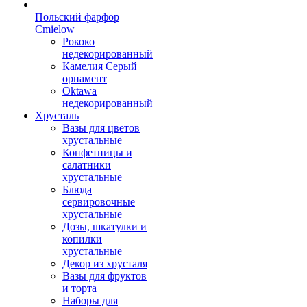
Польский фарфор
Сmielow
Рококо
недекорированный
Камелия Серый
орнамент
Oktawa
недекорированный
Хрусталь
Вазы для цветов
хрустальные
Конфетницы и
салатники
хрустальные
Блюда
сервировочные
хрустальные
Дозы, шкатулки и
копилки
хрустальные
Декор из хрусталя
Вазы для фруктов
и торта
Наборы для