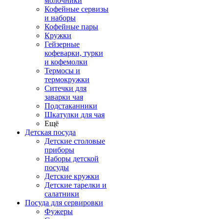
молочники
Кофейные сервизы
и наборы
Кофейные пары
Кружки
Гейзерные
кофеварки, турки
и кофемолки
Термосы и
термокружки
Ситечки для
заварки чая
Подстаканники
Шкатулки для чая
Ещё
Детская посуда
Детские столовые
приборы
Наборы детской
посуды
Детские кружки
Детские тарелки и
салатники
Посуда для сервировки
Фужеры