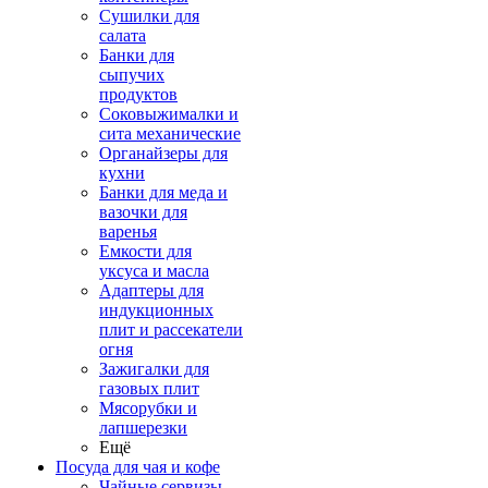
Сушилки для
салата
Банки для
сыпучих
продуктов
Соковыжималки и
сита механические
Органайзеры для
кухни
Банки для меда и
вазочки для
варенья
Емкости для
уксуса и масла
Адаптеры для
индукционных
плит и рассекатели
огня
Зажигалки для
газовых плит
Мясорубки и
лапшерезки
Ещё
Посуда для чая и кофе
Чайные сервизы