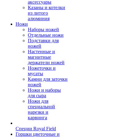
аксессуары
Казаны и котелки
из литого
алюминия
Ножи
Наборы ножей
Отдельные ножи
Подставки для
ножей
Настенные и
магнитные
держатели ножей
Ножеточки и
мусаты
Камни для заточки
ножей
Ножи и наборы
для сыра
Ножи для
специальной
нарезки и
карвинга
Специи Royal Field
Горшки цветочные и