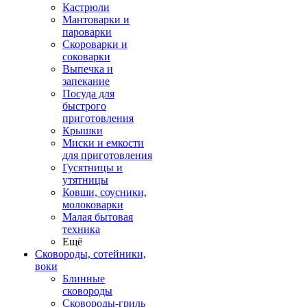
Кастрюли
Мантоварки и
пароварки
Скороварки и
соковарки
Выпечка и
запекание
Посуда для
быстрого
приготовления
Крышки
Миски и емкости
для приготовления
Гусятницы и
утятницы
Ковши, соусники,
молоковарки
Малая бытовая
техника
Ещё
Сковороды, сотейники,
воки
Блинные
сковороды
Сковороды-гриль