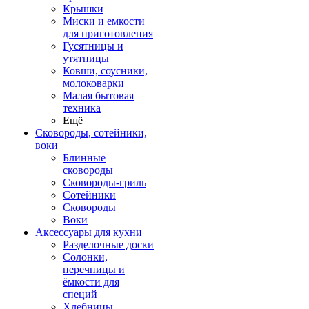
Крышки
Миски и емкости
для приготовления
Гусятницы и
утятницы
Ковши, соусники,
молоковарки
Малая бытовая
техника
Ещё
Сковороды, сотейники,
воки
Блинные
сковороды
Сковороды-гриль
Сотейники
Сковороды
Воки
Аксессуары для кухни
Разделочные доски
Солонки,
перечницы и
ёмкости для
специй
Хлебницы