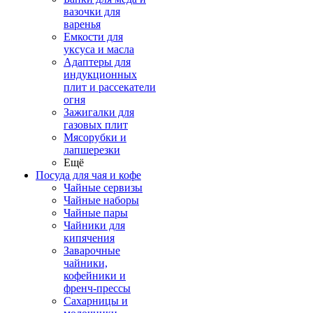
вазочки для
варенья
Емкости для
уксуса и масла
Адаптеры для
индукционных
плит и рассекатели
огня
Зажигалки для
газовых плит
Мясорубки и
лапшерезки
Ещё
Посуда для чая и кофе
Чайные сервизы
Чайные наборы
Чайные пары
Чайники для
кипячения
Заварочные
чайники,
кофейники и
френч-прессы
Сахарницы и