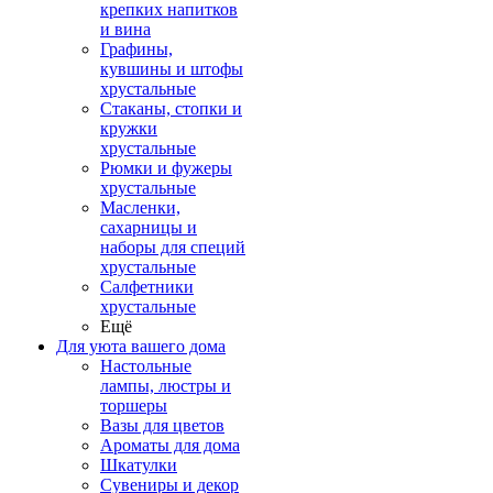
крепких напитков
и вина
Графины,
кувшины и штофы
хрустальные
Стаканы, стопки и
кружки
хрустальные
Рюмки и фужеры
хрустальные
Масленки,
сахарницы и
наборы для специй
хрустальные
Салфетники
хрустальные
Ещё
Для уюта вашего дома
Настольные
лампы, люстры и
торшеры
Вазы для цветов
Ароматы для дома
Шкатулки
Сувениры и декор