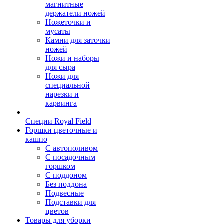
магнитные
держатели ножей
Ножеточки и
мусаты
Камни для заточки
ножей
Ножи и наборы
для сыра
Ножи для
специальной
нарезки и
карвинга
Специи Royal Field
Горшки цветочные и
кашпо
С автополивом
С посадочным
горшком
С поддоном
Без поддона
Подвесные
Подставки для
цветов
Товары для уборки