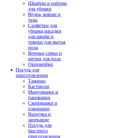
Швабры и наборы
для уборки
Вёдра, ковши и
тазы
Салфетки для
уборки,насадки
для швабр и
тряпки для мытья
пола
Веники,совки и
щетки для пола
Окномойки
Посуда для
приготовления
Тажины
Кастрюли
Мантоварки и
пароварки
Скороварки и
соковарки
Выпечка и
запекание
Посуда для
быстрого
приготовления