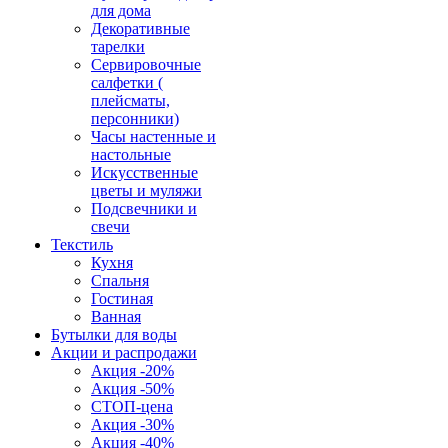
для дома
Декоративные
тарелки
Сервировочные
салфетки (
плейсматы,
персонники)
Часы настенные и
настольные
Искусственные
цветы и муляжи
Подсвечники и
свечи
Текстиль
Кухня
Спальня
Гостиная
Ванная
Бутылки для воды
Акции и распродажи
Акция -20%
Акция -50%
СТОП-цена
Акция -30%
Акция -40%