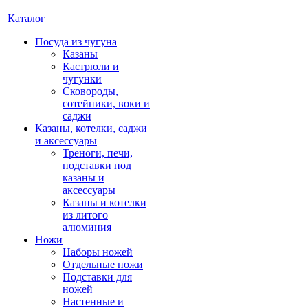
Каталог
Посуда из чугуна
Казаны
Кастрюли и
чугунки
Сковороды,
сотейники, воки и
саджи
Казаны, котелки, саджи
и аксессуары
Треноги, печи,
подставки под
казаны и
аксессуары
Казаны и котелки
из литого
алюминия
Ножи
Наборы ножей
Отдельные ножи
Подставки для
ножей
Настенные и