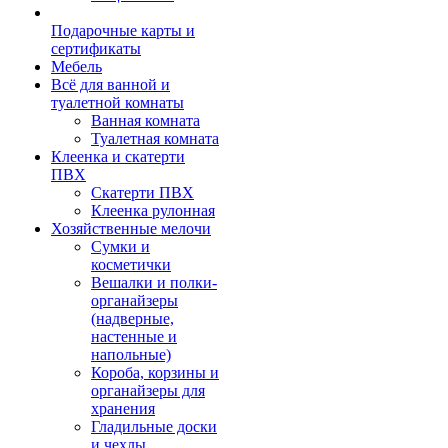
Подарочные карты и
сертификаты
Мебель
Всё для ванной и
туалетной комнаты
Ванная комната
Туалетная комната
Клеенка и скатерти
ПВХ
Скатерти ПВХ
Клеенка рулонная
Хозяйственные мелочи
Сумки и
косметички
Вешалки и полки-
органайзеры
(надверные,
настенные и
напольные)
Короба, корзины и
органайзеры для
хранения
Гладильные доски
и чехлы