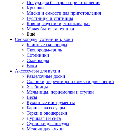
Посуда для быстрого приготовления
Крышки
Миски и емкости для приготовления
Гусятницы и утятницы
Ковши, соусники, молоковарки
Малая бытовая техника
Ещё
Сковороды, сотейники, воки
Блинные сковороды
Сковороды-гриль
Сотейники
Сковороды
Воки
Аксессуары для кухни
Разделочные доски
Солонки, перечницы и ёмкости для специй
Хлебницы
Мельницы. перцемолки и ступки
Весы
Кухонные инструменты
Барные аксессуары
Терки и овощерезки
Дуршлаги и сита
Сушилки для посуды
Мелочи для кухни