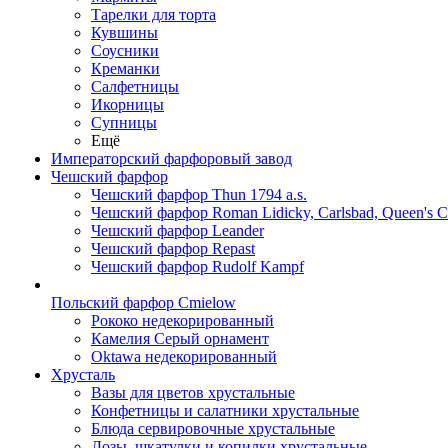
Тарелки для торта
Кувшины
Соусники
Креманки
Салфетницы
Икорницы
Супницы
Ещё
Императорский фарфоровый завод
Чешский фарфор
Чешский фарфор Thun 1794 a.s.
Чешский фарфор Roman Lidicky, Carlsbad, Queen's 
Чешский фарфор Leander
Чешский фарфор Repast
Чешский фарфор Rudolf Kampf
Польский фарфор Сmielow
Рококо недекорированный
Камелия Серый орнамент
Oktawa недекорированный
Хрусталь
Вазы для цветов хрустальные
Конфетницы и салатники хрустальные
Блюда сервировочные хрустальные
Дозы, шкатулки и копилки хрустальные