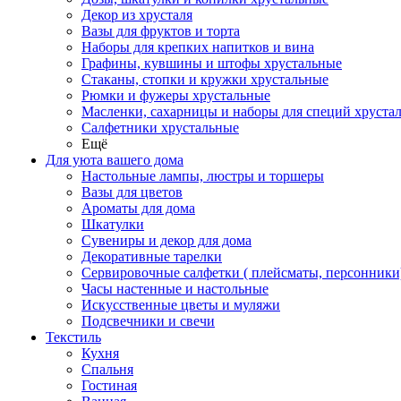
Декор из хрусталя
Вазы для фруктов и торта
Наборы для крепких напитков и вина
Графины, кувшины и штофы хрустальные
Стаканы, стопки и кружки хрустальные
Рюмки и фужеры хрустальные
Масленки, сахарницы и наборы для специй хруста
Салфетники хрустальные
Ещё
Для уюта вашего дома
Настольные лампы, люстры и торшеры
Вазы для цветов
Ароматы для дома
Шкатулки
Сувениры и декор для дома
Декоративные тарелки
Сервировочные салфетки ( плейсматы, персонники
Часы настенные и настольные
Искусственные цветы и муляжи
Подсвечники и свечи
Текстиль
Кухня
Спальня
Гостиная