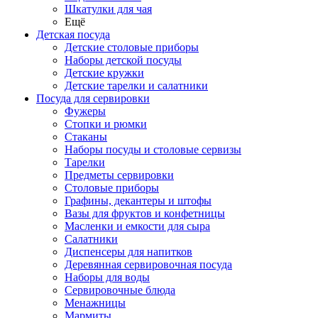
Шкатулки для чая
Ещё
Детская посуда
Детские столовые приборы
Наборы детской посуды
Детские кружки
Детские тарелки и салатники
Посуда для сервировки
Фужеры
Стопки и рюмки
Стаканы
Наборы посуды и столовые сервизы
Тарелки
Предметы сервировки
Столовые приборы
Графины, декантеры и штофы
Вазы для фруктов и конфетницы
Масленки и емкости для сыра
Салатники
Диспенсеры для напитков
Деревянная сервировочная посуда
Наборы для воды
Сервировочные блюда
Менажницы
Мармиты