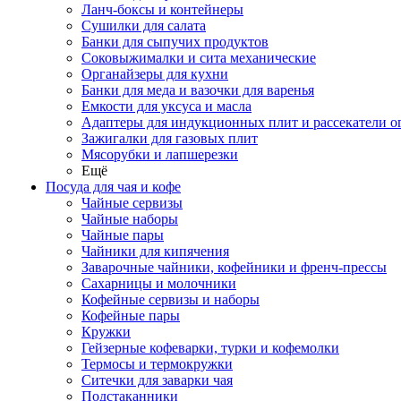
Ланч-боксы и контейнеры
Сушилки для салата
Банки для сыпучих продуктов
Соковыжималки и сита механические
Органайзеры для кухни
Банки для меда и вазочки для варенья
Емкости для уксуса и масла
Адаптеры для индукционных плит и рассекатели о
Зажигалки для газовых плит
Мясорубки и лапшерезки
Ещё
Посуда для чая и кофе
Чайные сервизы
Чайные наборы
Чайные пары
Чайники для кипячения
Заварочные чайники, кофейники и френч-прессы
Сахарницы и молочники
Кофейные сервизы и наборы
Кофейные пары
Кружки
Гейзерные кофеварки, турки и кофемолки
Термосы и термокружки
Ситечки для заварки чая
Подстаканники