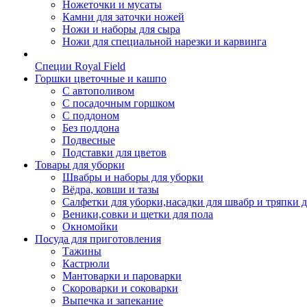
Ножеточки и мусаты
Камни для заточки ножей
Ножи и наборы для сыра
Ножи для специальной нарезки и карвинга
Специи Royal Field
Горшки цветочные и кашпо
С автополивом
С посадочным горшком
С поддоном
Без поддона
Подвесные
Подставки для цветов
Товары для уборки
Швабры и наборы для уборки
Вёдра, ковши и тазы
Салфетки для уборки,насадки для швабр и тряпки 
Веники,совки и щетки для пола
Окномойки
Посуда для приготовления
Тажины
Кастрюли
Мантоварки и пароварки
Скороварки и соковарки
Выпечка и запекание