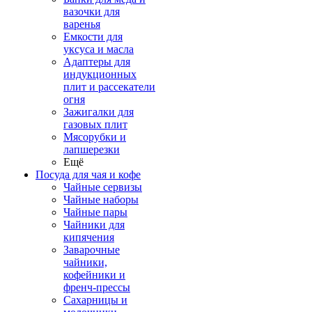
вазочки для
варенья
Емкости для
уксуса и масла
Адаптеры для
индукционных
плит и рассекатели
огня
Зажигалки для
газовых плит
Мясорубки и
лапшерезки
Ещё
Посуда для чая и кофе
Чайные сервизы
Чайные наборы
Чайные пары
Чайники для
кипячения
Заварочные
чайники,
кофейники и
френч-прессы
Сахарницы и