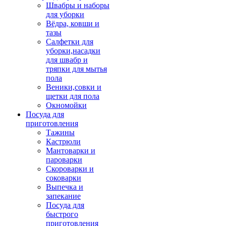
Швабры и наборы
для уборки
Вёдра, ковши и
тазы
Салфетки для
уборки,насадки
для швабр и
тряпки для мытья
пола
Веники,совки и
щетки для пола
Окномойки
Посуда для
приготовления
Тажины
Кастрюли
Мантоварки и
пароварки
Скороварки и
соковарки
Выпечка и
запекание
Посуда для
быстрого
приготовления