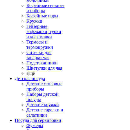
молочники
Кофейные сервизы
и наборы
Кофейные пары
Кружки
Гейзерные
кофеварки, турки
и кофемолки
Термосы и
термокружки
Ситечки для
заварки чая
Подстаканники
Шкатулки для чая
Ещё
Детская посуда
Детские столовые
приборы
Наборы детской
посуды
Детские кружки
Детские тарелки и
салатники
Посуда для сервировки
Фужеры