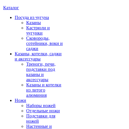
Каталог
Посуда из чугуна
Казаны
Кастрюли и
чугунки
Сковороды,
сотейники, воки и
саджи
Казаны, котелки, саджи
и аксессуары
Треноги, печи,
подставки под
казаны и
аксессуары
Казаны и котелки
из литого
алюминия
Ножи
Наборы ножей
Отдельные ножи
Подставки для
ножей
Настенные и