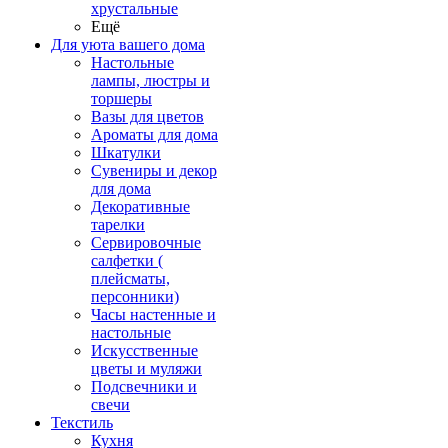
хрустальные
Ещё
Для уюта вашего дома
Настольные
лампы, люстры и
торшеры
Вазы для цветов
Ароматы для дома
Шкатулки
Сувениры и декор
для дома
Декоративные
тарелки
Сервировочные
салфетки (
плейсматы,
персонники)
Часы настенные и
настольные
Искусственные
цветы и муляжи
Подсвечники и
свечи
Текстиль
Кухня