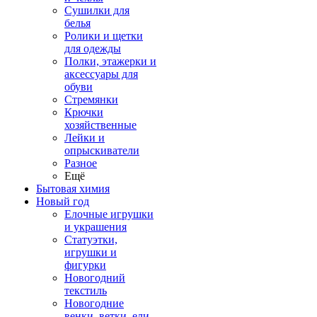
Сушилки для
белья
Ролики и щетки
для одежды
Полки, этажерки и
аксессуары для
обуви
Стремянки
Крючки
хозяйственные
Лейки и
опрыскиватели
Разное
Ещё
Бытовая химия
Новый год
Елочные игрушки
и украшения
Статуэтки,
игрушки и
фигурки
Новогодний
текстиль
Новогодние
венки, ветки, ели