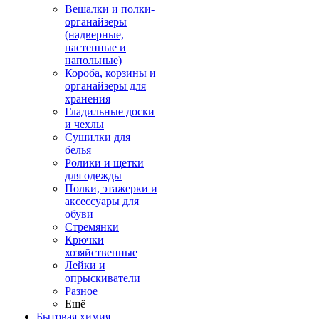
Вешалки и полки-
органайзеры
(надверные,
настенные и
напольные)
Короба, корзины и
органайзеры для
хранения
Гладильные доски
и чехлы
Сушилки для
белья
Ролики и щетки
для одежды
Полки, этажерки и
аксессуары для
обуви
Стремянки
Крючки
хозяйственные
Лейки и
опрыскиватели
Разное
Ещё
Бытовая химия