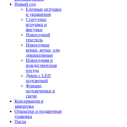
Новый год
Елочные игрушки
и украшения
Статуэтки,
игрушки и
фигурки
Новогодний
текстиль
Новогодние
венки, ветки, ели
декоративные
Новогодняя и
рождественская
посуда
Декор с LED
подсветкой
Фонари,
подсвечники и
свечи
Консервация и
заморозка
Открытки и подарочная
упаковка
Пасха