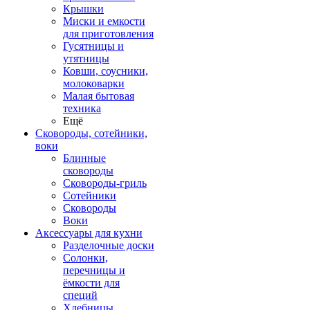
Крышки
Миски и емкости
для приготовления
Гусятницы и
утятницы
Ковши, соусники,
молоковарки
Малая бытовая
техника
Ещё
Сковороды, сотейники,
воки
Блинные
сковороды
Сковороды-гриль
Сотейники
Сковороды
Воки
Аксессуары для кухни
Разделочные доски
Солонки,
перечницы и
ёмкости для
специй
Хлебницы