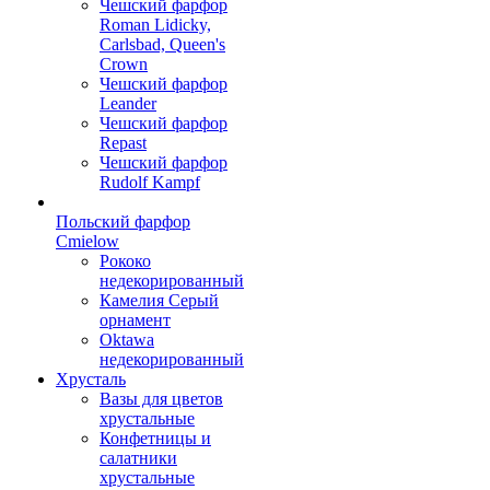
Чешский фарфор
Roman Lidicky,
Carlsbad, Queen's
Crown
Чешский фарфор
Leander
Чешский фарфор
Repast
Чешский фарфор
Rudolf Kampf
Польский фарфор
Сmielow
Рококо
недекорированный
Камелия Серый
орнамент
Oktawa
недекорированный
Хрусталь
Вазы для цветов
хрустальные
Конфетницы и
салатники
хрустальные