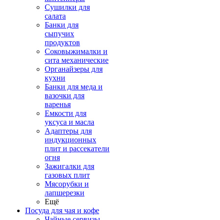
Сушилки для
салата
Банки для
сыпучих
продуктов
Соковыжималки и
сита механические
Органайзеры для
кухни
Банки для меда и
вазочки для
варенья
Емкости для
уксуса и масла
Адаптеры для
индукционных
плит и рассекатели
огня
Зажигалки для
газовых плит
Мясорубки и
лапшерезки
Ещё
Посуда для чая и кофе
Чайные сервизы