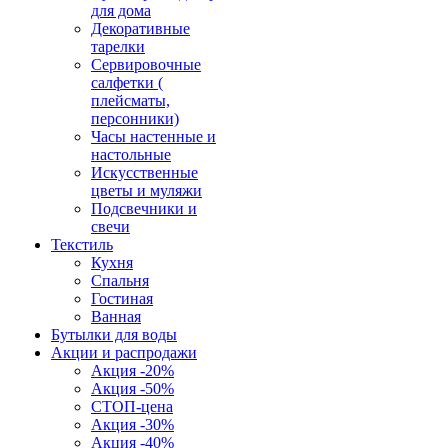
для дома
Декоративные
тарелки
Сервировочные
салфетки (
плейсматы,
персонники)
Часы настенные и
настольные
Искусственные
цветы и муляжи
Подсвечники и
свечи
Текстиль
Кухня
Спальня
Гостиная
Ванная
Бутылки для воды
Акции и распродажи
Акция -20%
Акция -50%
СТОП-цена
Акция -30%
Акция -40%