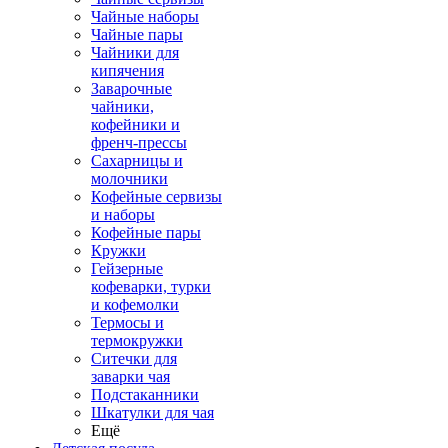
Чайные наборы
Чайные пары
Чайники для
кипячения
Заварочные
чайники,
кофейники и
френч-прессы
Сахарницы и
молочники
Кофейные сервизы
и наборы
Кофейные пары
Кружки
Гейзерные
кофеварки, турки
и кофемолки
Термосы и
термокружки
Ситечки для
заварки чая
Подстаканники
Шкатулки для чая
Ещё