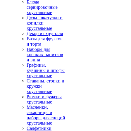
Блюда
сервировочные
хрустальные
Дозы, шкатулки и
копилки
хрустальные
Декор из хрусталя
Вазы для фруктов
и торта
Наборы для
крепких напитков
и вина
Графины,
кувшины и штофы
хрустальные
Стаканы, стопки и
кружки
хрустальные
Рюмки и фужеры
хрустальные
Масленки,
сахарницы и
наборы для специй
хрустальные
Салфетники