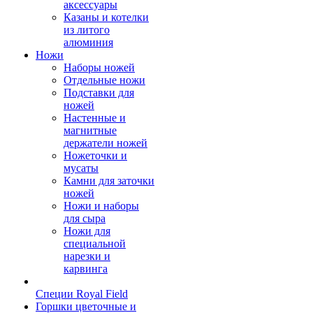
аксессуары
Казаны и котелки
из литого
алюминия
Ножи
Наборы ножей
Отдельные ножи
Подставки для
ножей
Настенные и
магнитные
держатели ножей
Ножеточки и
мусаты
Камни для заточки
ножей
Ножи и наборы
для сыра
Ножи для
специальной
нарезки и
карвинга
Специи Royal Field
Горшки цветочные и