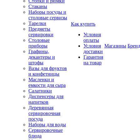
Стопки и рюмки
Стаканы
Наборы посуды и
столовые сервизы
Тарелки
Как купить
Предметы
сервировки
Условия
Столовые
оплаты
приборы
Условия
Магазины
Брен
Графины,
доставки
декантеры и
Гарантия
штофы
на товар
Вазы для фруктов
и конфетницы
Масленки и
емкости для сыра
Салатники
Диспенсеры для
напитков
Деревянная
сервировочная
посуда
Наборы для воды
Сервировочные
блюда