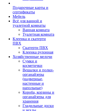
Подарочные карты и
сертификаты
Мебель
Всё для ванной и
туалетной комнаты
Ванная комната
Туалетная комната
Клеенка и скатерти
ПВХ
Скатерти ПВХ
Клеенка рулонная
Хозяйственные мелочи
Сумки и
косметички
Вешалки и полки-
органайзеры
(надверные,
настенные и
напольные)
Короба, корзины и
органайзеры для
хранения
Гладильные доски
и чехлы