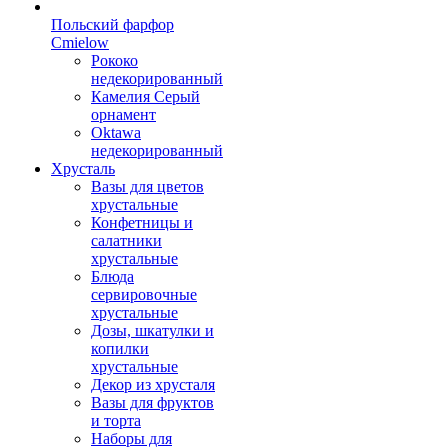
Польский фарфор
Сmielow
Рококо
недекорированный
Камелия Серый
орнамент
Oktawa
недекорированный
Хрусталь
Вазы для цветов
хрустальные
Конфетницы и
салатники
хрустальные
Блюда
сервировочные
хрустальные
Дозы, шкатулки и
копилки
хрустальные
Декор из хрусталя
Вазы для фруктов
и торта
Наборы для