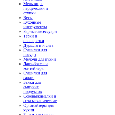
Мельницы.
перцемолки и
ступки
Весы
Кухонные
инструменты
Барные аксессуары
Терки и
овощерезки
Дуршлаги и сита
Сушилки для
посуды
Мелочи для кухни
Ланч-боксы и
контейнеры
Сушилки для
салата
Банки для
сыпучих
продуктов
Соковыжималки и
сита механические
Органайзеры для
кухни
Банки для меда и