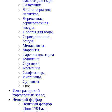
емкости для сыра
Салатники
Диспенсеры для
напитков
Деревянная
сервировочная
посуда
Наборы для воды
Сервировочные
блюда
Менажницы
Мармиты
Тарелки для торта
Кувшины
Соусники
Креманки
Салфетницы
Икорницы
Супницы
Ещё
Императорский
фарфоровый завод
Чешский фарфор
Чешский фарфор
Thun 1794 a.s.