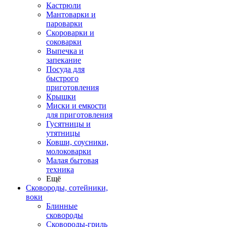
Кастрюли
Мантоварки и
пароварки
Скороварки и
соковарки
Выпечка и
запекание
Посуда для
быстрого
приготовления
Крышки
Миски и емкости
для приготовления
Гусятницы и
утятницы
Ковши, соусники,
молоковарки
Малая бытовая
техника
Ещё
Сковороды, сотейники,
воки
Блинные
сковороды
Сковороды-гриль