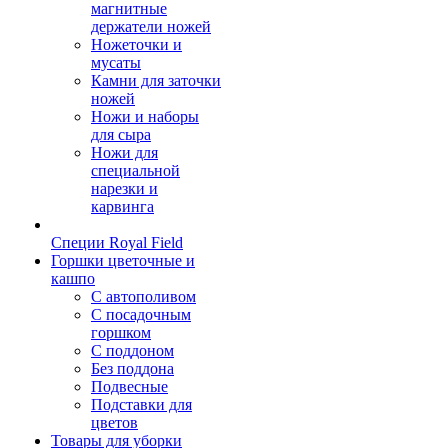
магнитные
держатели ножей
Ножеточки и
мусаты
Камни для заточки
ножей
Ножи и наборы
для сыра
Ножи для
специальной
нарезки и
карвинга
Специи Royal Field
Горшки цветочные и
кашпо
С автополивом
С посадочным
горшком
С поддоном
Без поддона
Подвесные
Подставки для
цветов
Товары для уборки