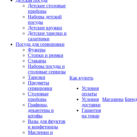
Детская посуда
Детские столовые
приборы
Наборы детской
посуды
Детские кружки
Детские тарелки и
салатники
Посуда для сервировки
Фужеры
Стопки и рюмки
Стаканы
Наборы посуды и
столовые сервизы
Тарелки
Как купить
Предметы
сервировки
Условия
Столовые
оплаты
приборы
Условия
Магазины
Брен
Графины,
доставки
декантеры и
Гарантия
штофы
на товар
Вазы для фруктов
и конфетницы
Масленки и