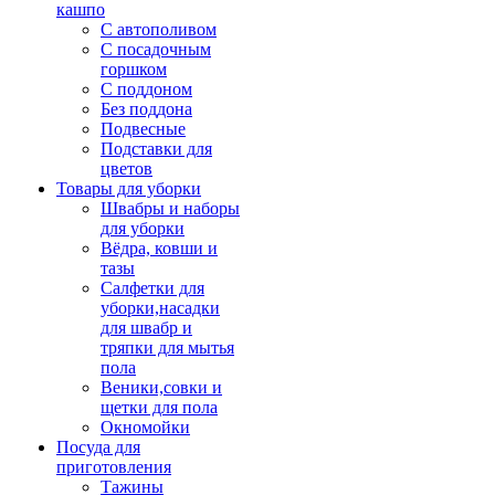
кашпо
С автополивом
С посадочным
горшком
С поддоном
Без поддона
Подвесные
Подставки для
цветов
Товары для уборки
Швабры и наборы
для уборки
Вёдра, ковши и
тазы
Салфетки для
уборки,насадки
для швабр и
тряпки для мытья
пола
Веники,совки и
щетки для пола
Окномойки
Посуда для
приготовления
Тажины