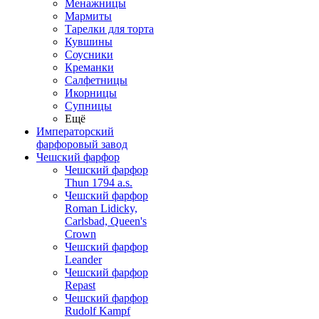
Менажницы
Мармиты
Тарелки для торта
Кувшины
Соусники
Креманки
Салфетницы
Икорницы
Супницы
Ещё
Императорский
фарфоровый завод
Чешский фарфор
Чешский фарфор
Thun 1794 a.s.
Чешский фарфор
Roman Lidicky,
Carlsbad, Queen's
Crown
Чешский фарфор
Leander
Чешский фарфор
Repast
Чешский фарфор
Rudolf Kampf