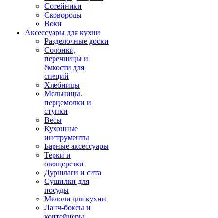
Сотейники
Сковороды
Воки
Аксессуары для кухни
Разделочные доски
Солонки,
перечницы и
ёмкости для
специй
Хлебницы
Мельницы.
перцемолки и
ступки
Весы
Кухонные
инструменты
Барные аксессуары
Терки и
овощерезки
Дуршлаги и сита
Сушилки для
посуды
Мелочи для кухни
Ланч-боксы и
контейнеры