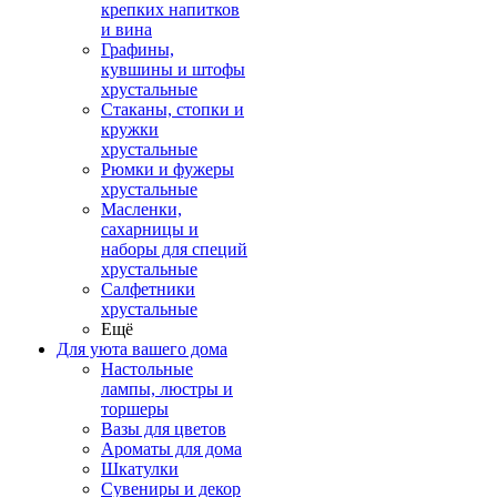
крепких напитков
и вина
Графины,
кувшины и штофы
хрустальные
Стаканы, стопки и
кружки
хрустальные
Рюмки и фужеры
хрустальные
Масленки,
сахарницы и
наборы для специй
хрустальные
Салфетники
хрустальные
Ещё
Для уюта вашего дома
Настольные
лампы, люстры и
торшеры
Вазы для цветов
Ароматы для дома
Шкатулки
Сувениры и декор