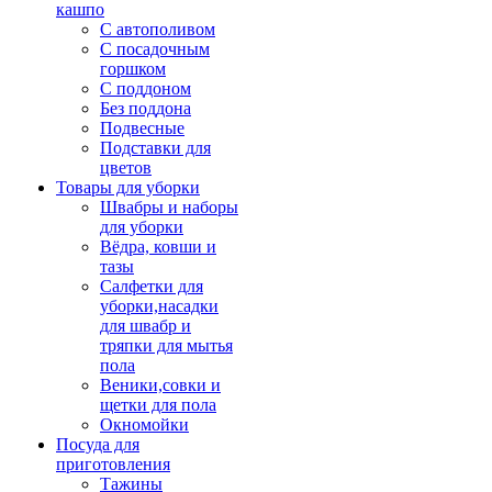
кашпо
С автополивом
С посадочным
горшком
С поддоном
Без поддона
Подвесные
Подставки для
цветов
Товары для уборки
Швабры и наборы
для уборки
Вёдра, ковши и
тазы
Салфетки для
уборки,насадки
для швабр и
тряпки для мытья
пола
Веники,совки и
щетки для пола
Окномойки
Посуда для
приготовления
Тажины