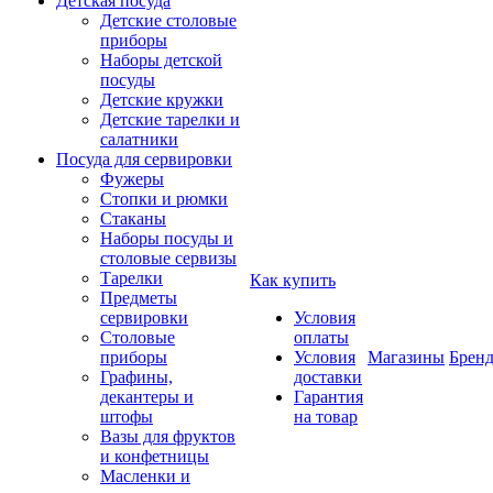
Детская посуда
Детские столовые
приборы
Наборы детской
посуды
Детские кружки
Детские тарелки и
салатники
Посуда для сервировки
Фужеры
Стопки и рюмки
Стаканы
Наборы посуды и
столовые сервизы
Тарелки
Как купить
Предметы
сервировки
Условия
Столовые
оплаты
приборы
Условия
Магазины
Брен
Графины,
доставки
декантеры и
Гарантия
штофы
на товар
Вазы для фруктов
и конфетницы
Масленки и