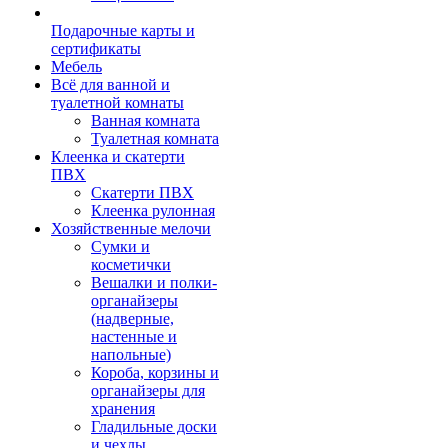
Подарочные карты и
сертификаты
Мебель
Всё для ванной и
туалетной комнаты
Ванная комната
Туалетная комната
Клеенка и скатерти
ПВХ
Скатерти ПВХ
Клеенка рулонная
Хозяйственные мелочи
Сумки и
косметички
Вешалки и полки-
органайзеры
(надверные,
настенные и
напольные)
Короба, корзины и
органайзеры для
хранения
Гладильные доски
и чехлы