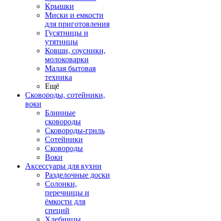
Крышки
Миски и емкости
для приготовления
Гусятницы и
утятницы
Ковши, соусники,
молоковарки
Малая бытовая
техника
Ещё
Сковороды, сотейники,
воки
Блинные
сковороды
Сковороды-гриль
Сотейники
Сковороды
Воки
Аксессуары для кухни
Разделочные доски
Солонки,
перечницы и
ёмкости для
специй
Хлебницы