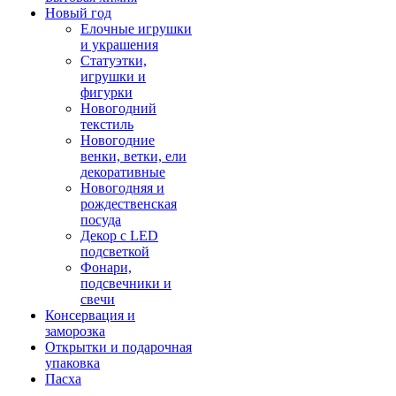
Новый год
Елочные игрушки
и украшения
Статуэтки,
игрушки и
фигурки
Новогодний
текстиль
Новогодние
венки, ветки, ели
декоративные
Новогодняя и
рождественская
посуда
Декор с LED
подсветкой
Фонари,
подсвечники и
свечи
Консервация и
заморозка
Открытки и подарочная
упаковка
Пасха