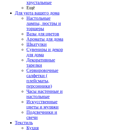
хрустальные
Ещё
Для уюта вашего дома
Настольные
лампы, люстры и
торшеры
Вазы для цветов
Ароматы для дома
Шкатулки
Сувениры и декор
для дома
Декоративные
тарелки
Сервировочные
салфетки (
плейсматы,
персонники)
Часы настенные и
настольные
Искусственные
цветы и муляжи
Подсвечники и
свечи
Текстиль
Кухня