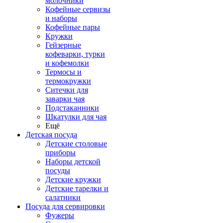
молочники
Кофейные сервизы
и наборы
Кофейные пары
Кружки
Гейзерные
кофеварки, турки
и кофемолки
Термосы и
термокружки
Ситечки для
заварки чая
Подстаканники
Шкатулки для чая
Ещё
Детская посуда
Детские столовые
приборы
Наборы детской
посуды
Детские кружки
Детские тарелки и
салатники
Посуда для сервировки
Фужеры