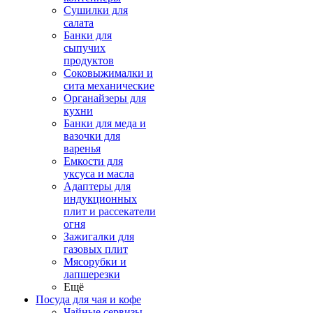
Сушилки для
салата
Банки для
сыпучих
продуктов
Соковыжималки и
сита механические
Органайзеры для
кухни
Банки для меда и
вазочки для
варенья
Емкости для
уксуса и масла
Адаптеры для
индукционных
плит и рассекатели
огня
Зажигалки для
газовых плит
Мясорубки и
лапшерезки
Ещё
Посуда для чая и кофе
Чайные сервизы