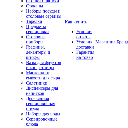
Стопки и рюмки
Стаканы
Наборы посуды и
столовые сервизы
Тарелки
Как купить
Предметы
сервировки
Условия
Столовые
оплаты
приборы
Условия
Магазины
Брен
Графины,
доставки
декантеры и
Гарантия
штофы
на товар
Вазы для фруктов
и конфетницы
Масленки и
емкости для сыра
Салатники
Диспенсеры для
напитков
Деревянная
сервировочная
посуда
Наборы для воды
Сервировочные
блюда