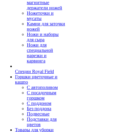
магнитные
держатели ножей
Ножеточки и
мусаты
Камни для заточки
ножей
Ножи и наборы
для сыра
Ножи для
специальной
нарезки и
карвинга
Специи Royal Field
Горшки цветочные и
кашпо
С автополивом
С посадочным
горшком
С поддоном
Без поддона
Подвесные
Подставки для
цветов
Товары для уборки