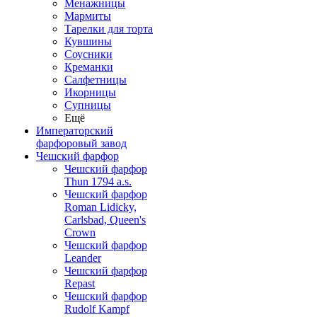
Менажницы
Мармиты
Тарелки для торта
Кувшины
Соусники
Креманки
Салфетницы
Икорницы
Супницы
Ещё
Императорский
фарфоровый завод
Чешский фарфор
Чешский фарфор
Thun 1794 a.s.
Чешский фарфор
Roman Lidicky,
Carlsbad, Queen's
Crown
Чешский фарфор
Leander
Чешский фарфор
Repast
Чешский фарфор
Rudolf Kampf