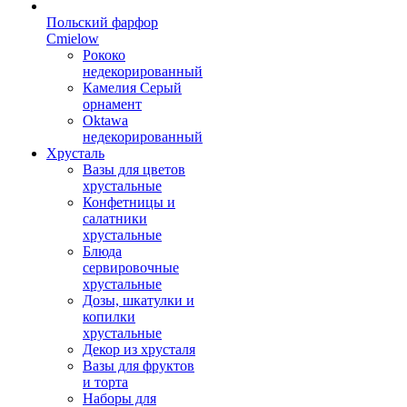
Польский фарфор
Сmielow
Рококо
недекорированный
Камелия Серый
орнамент
Oktawa
недекорированный
Хрусталь
Вазы для цветов
хрустальные
Конфетницы и
салатники
хрустальные
Блюда
сервировочные
хрустальные
Дозы, шкатулки и
копилки
хрустальные
Декор из хрусталя
Вазы для фруктов
и торта
Наборы для