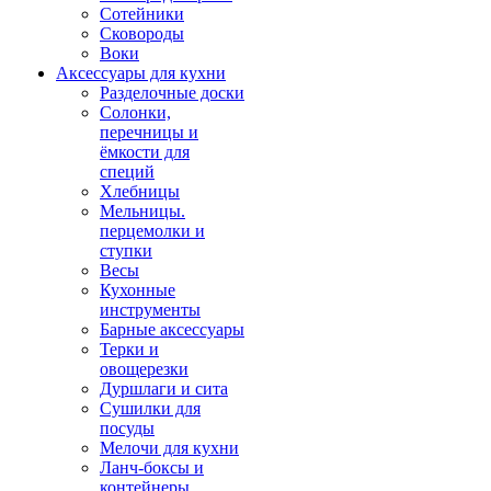
Сотейники
Сковороды
Воки
Аксессуары для кухни
Разделочные доски
Солонки,
перечницы и
ёмкости для
специй
Хлебницы
Мельницы.
перцемолки и
ступки
Весы
Кухонные
инструменты
Барные аксессуары
Терки и
овощерезки
Дуршлаги и сита
Сушилки для
посуды
Мелочи для кухни
Ланч-боксы и
контейнеры