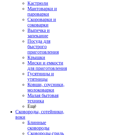
Кастрюли
Мантоварки и
пароварки
Скороварки и
соковарки
Выпечка и
запекание
Посуда для
быстрого
приготовления
Крышки
Миски и емкости
для приготовления
Гусятницы и
утятницы
Ковши, соусники,
молоковарки
Малая бытовая
техника
Ещё
Сковороды, сотейники,
воки
Блинные
сковороды
Сковороды-гриль