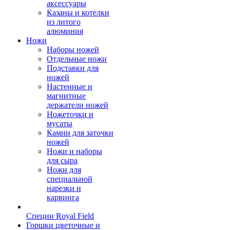
аксессуары
Казаны и котелки
из литого
алюминия
Ножи
Наборы ножей
Отдельные ножи
Подставки для
ножей
Настенные и
магнитные
держатели ножей
Ножеточки и
мусаты
Камни для заточки
ножей
Ножи и наборы
для сыра
Ножи для
специальной
нарезки и
карвинга
Специи Royal Field
Горшки цветочные и