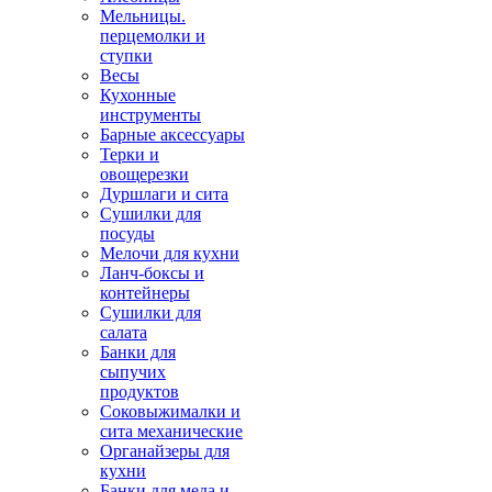
Мельницы.
перцемолки и
ступки
Весы
Кухонные
инструменты
Барные аксессуары
Терки и
овощерезки
Дуршлаги и сита
Сушилки для
посуды
Мелочи для кухни
Ланч-боксы и
контейнеры
Сушилки для
салата
Банки для
сыпучих
продуктов
Соковыжималки и
сита механические
Органайзеры для
кухни
Банки для меда и