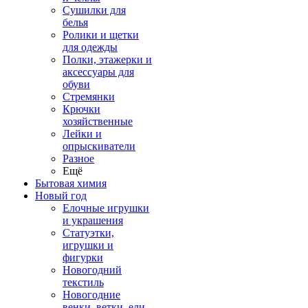
Сушилки для
белья
Ролики и щетки
для одежды
Полки, этажерки и
аксессуары для
обуви
Стремянки
Крючки
хозяйственные
Лейки и
опрыскиватели
Разное
Ещё
Бытовая химия
Новый год
Елочные игрушки
и украшения
Статуэтки,
игрушки и
фигурки
Новогодний
текстиль
Новогодние
венки, ветки, ели