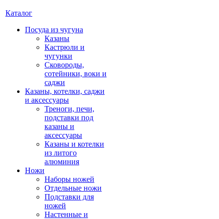
Каталог
Посуда из чугуна
Казаны
Кастрюли и
чугунки
Сковороды,
сотейники, воки и
саджи
Казаны, котелки, саджи
и аксессуары
Треноги, печи,
подставки под
казаны и
аксессуары
Казаны и котелки
из литого
алюминия
Ножи
Наборы ножей
Отдельные ножи
Подставки для
ножей
Настенные и