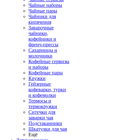
Чайные наборы
Чайные пары
Чайники для
кипячения
Заварочные
чайники,
кофейники и
френч-прессы
Сахарницы и
молочники
Кофейные сервизы
и наборы
Кофейные пары
Кружки
Гейзерные
кофеварки, турки
и кофемолки
Термосы и
термокружки
Ситечки для
заварки чая
Подстаканники
Шкатулки для чая
Ещё