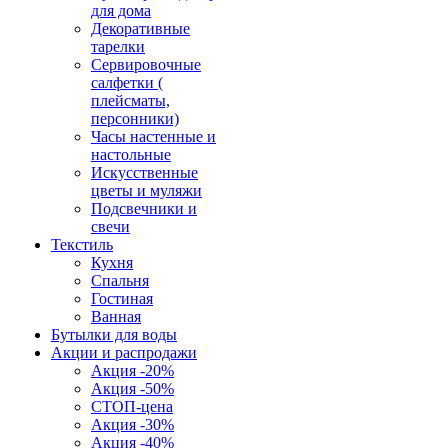
для дома
Декоративные
тарелки
Сервировочные
салфетки (
плейсматы,
персонники)
Часы настенные и
настольные
Искусственные
цветы и муляжи
Подсвечники и
свечи
Текстиль
Кухня
Спальня
Гостиная
Ванная
Бутылки для воды
Акции и распродажи
Акция -20%
Акция -50%
СТОП-цена
Акция -30%
Акция -40%