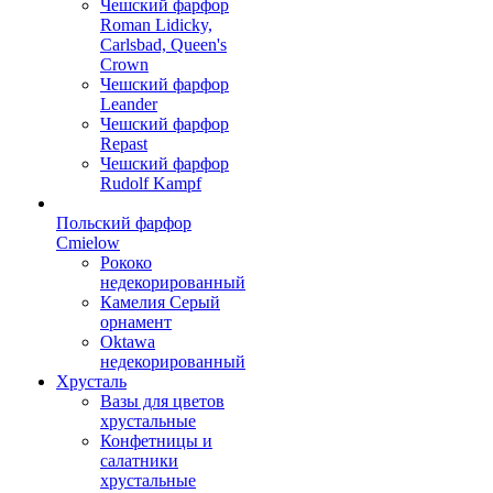
Чешский фарфор
Roman Lidicky,
Carlsbad, Queen's
Crown
Чешский фарфор
Leander
Чешский фарфор
Repast
Чешский фарфор
Rudolf Kampf
Польский фарфор
Сmielow
Рококо
недекорированный
Камелия Серый
орнамент
Oktawa
недекорированный
Хрусталь
Вазы для цветов
хрустальные
Конфетницы и
салатники
хрустальные