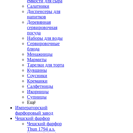
емкости для сыра
Салатники
Диспенсеры для
напитков
Деревянная
сервировочная
посуда
Наборы для воды
Сервировочные
блюда
Менажницы
Мармиты
Тарелки для торта
Кувшины
Соусники
Креманки
Салфетницы
Икорницы
Супницы
Ещё
Императорский
фарфоровый завод
Чешский фарфор
Чешский фарфор
Thun 1794 a.s.