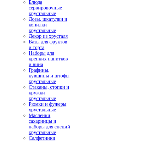
Блюда
сервировочные
хрустальные
Дозы, шкатулки и
копилки
хрустальные
Декор из хрусталя
Вазы для фруктов
и торта
Наборы для
крепких напитков
и вина
Графины,
кувшины и штофы
хрустальные
Стаканы, стопки и
кружки
хрустальные
Рюмки и фужеры
хрустальные
Масленки,
сахарницы и
наборы для специй
хрустальные
Салфетники