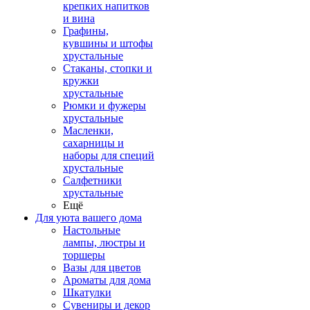
крепких напитков
и вина
Графины,
кувшины и штофы
хрустальные
Стаканы, стопки и
кружки
хрустальные
Рюмки и фужеры
хрустальные
Масленки,
сахарницы и
наборы для специй
хрустальные
Салфетники
хрустальные
Ещё
Для уюта вашего дома
Настольные
лампы, люстры и
торшеры
Вазы для цветов
Ароматы для дома
Шкатулки
Сувениры и декор