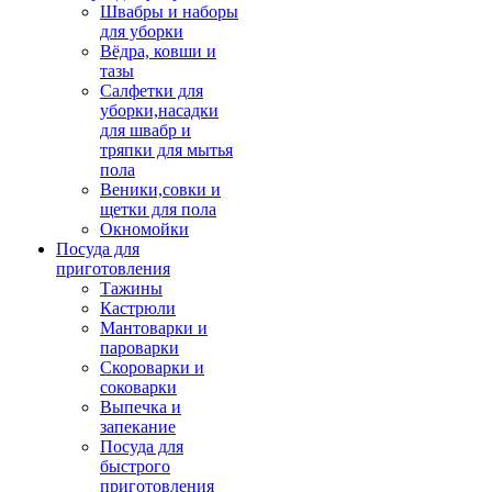
Швабры и наборы
для уборки
Вёдра, ковши и
тазы
Салфетки для
уборки,насадки
для швабр и
тряпки для мытья
пола
Веники,совки и
щетки для пола
Окномойки
Посуда для
приготовления
Тажины
Кастрюли
Мантоварки и
пароварки
Скороварки и
соковарки
Выпечка и
запекание
Посуда для
быстрого
приготовления