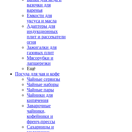
вазочки для
варенья
Емкости для
уксуса и масла
Адаптеры для
индукционных
плит и рассекатели
огня
Зажигалки для
газовых плит
Мясорубки и
лапшерезки
Ещё
Посуда для чая и кофе
Чайные сервизы
Чайные наборы
Чайные пары
Чайники для
кипячения
Заварочные
чайники,
кофейники и
френч-прессы
Сахарницы и