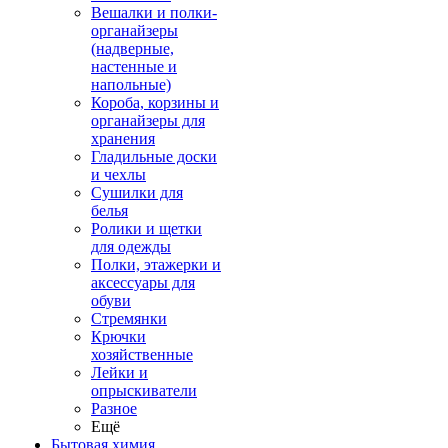
Вешалки и полки-
органайзеры
(надверные,
настенные и
напольные)
Короба, корзины и
органайзеры для
хранения
Гладильные доски
и чехлы
Сушилки для
белья
Ролики и щетки
для одежды
Полки, этажерки и
аксессуары для
обуви
Стремянки
Крючки
хозяйственные
Лейки и
опрыскиватели
Разное
Ещё
Бытовая химия