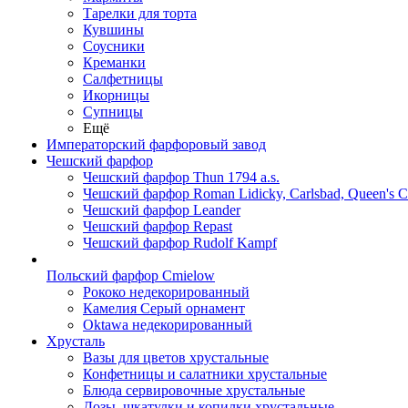
Тарелки для торта
Кувшины
Соусники
Креманки
Салфетницы
Икорницы
Супницы
Ещё
Императорский фарфоровый завод
Чешский фарфор
Чешский фарфор Thun 1794 a.s.
Чешский фарфор Roman Lidicky, Carlsbad, Queen's 
Чешский фарфор Leander
Чешский фарфор Repast
Чешский фарфор Rudolf Kampf
Польский фарфор Сmielow
Рококо недекорированный
Камелия Серый орнамент
Oktawa недекорированный
Хрусталь
Вазы для цветов хрустальные
Конфетницы и салатники хрустальные
Блюда сервировочные хрустальные
Дозы, шкатулки и копилки хрустальные