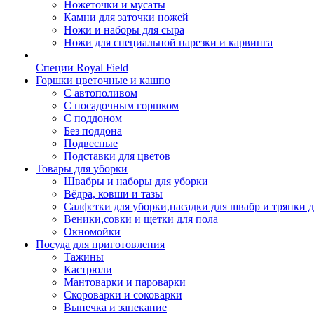
Ножеточки и мусаты
Камни для заточки ножей
Ножи и наборы для сыра
Ножи для специальной нарезки и карвинга
Специи Royal Field
Горшки цветочные и кашпо
С автополивом
С посадочным горшком
С поддоном
Без поддона
Подвесные
Подставки для цветов
Товары для уборки
Швабры и наборы для уборки
Вёдра, ковши и тазы
Салфетки для уборки,насадки для швабр и тряпки 
Веники,совки и щетки для пола
Окномойки
Посуда для приготовления
Тажины
Кастрюли
Мантоварки и пароварки
Скороварки и соковарки
Выпечка и запекание