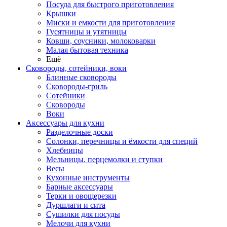
Посуда для быстрого приготовления
Крышки
Миски и емкости для приготовления
Гусятницы и утятницы
Ковши, соусники, молоковарки
Малая бытовая техника
Ещё
Сковороды, сотейники, воки
Блинные сковороды
Сковороды-гриль
Сотейники
Сковороды
Воки
Аксессуары для кухни
Разделочные доски
Солонки, перечницы и ёмкости для специй
Хлебницы
Мельницы. перцемолки и ступки
Весы
Кухонные инструменты
Барные аксессуары
Терки и овощерезки
Дуршлаги и сита
Сушилки для посуды
Мелочи для кухни