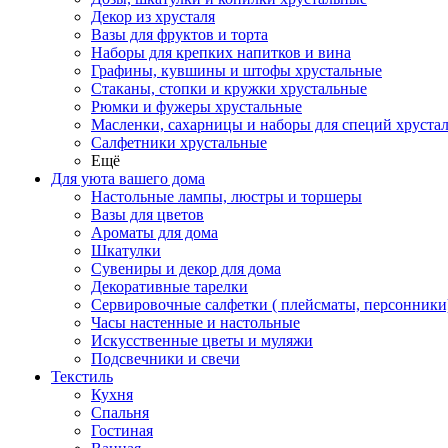
Декор из хрусталя
Вазы для фруктов и торта
Наборы для крепких напитков и вина
Графины, кувшины и штофы хрустальные
Стаканы, стопки и кружки хрустальные
Рюмки и фужеры хрустальные
Масленки, сахарницы и наборы для специй хруста
Салфетники хрустальные
Ещё
Для уюта вашего дома
Настольные лампы, люстры и торшеры
Вазы для цветов
Ароматы для дома
Шкатулки
Сувениры и декор для дома
Декоративные тарелки
Сервировочные салфетки ( плейсматы, персонники
Часы настенные и настольные
Искусственные цветы и муляжи
Подсвечники и свечи
Текстиль
Кухня
Спальня
Гостиная