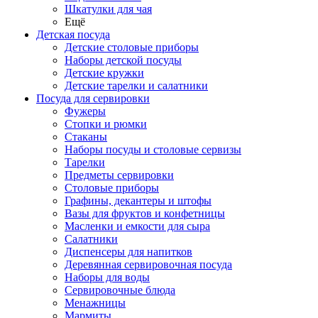
Шкатулки для чая
Ещё
Детская посуда
Детские столовые приборы
Наборы детской посуды
Детские кружки
Детские тарелки и салатники
Посуда для сервировки
Фужеры
Стопки и рюмки
Стаканы
Наборы посуды и столовые сервизы
Тарелки
Предметы сервировки
Столовые приборы
Графины, декантеры и штофы
Вазы для фруктов и конфетницы
Масленки и емкости для сыра
Салатники
Диспенсеры для напитков
Деревянная сервировочная посуда
Наборы для воды
Сервировочные блюда
Менажницы
Мармиты