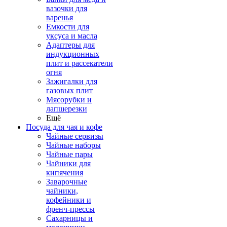
вазочки для
варенья
Емкости для
уксуса и масла
Адаптеры для
индукционных
плит и рассекатели
огня
Зажигалки для
газовых плит
Мясорубки и
лапшерезки
Ещё
Посуда для чая и кофе
Чайные сервизы
Чайные наборы
Чайные пары
Чайники для
кипячения
Заварочные
чайники,
кофейники и
френч-прессы
Сахарницы и