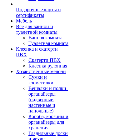
Подарочные карты и
сертификаты
Мебель
Всё для ванной и
туалетной комнаты
Ванная комната
Туалетная комната
Клеенка и скатерти
ПВХ
Скатерти ПВХ
Клеенка рулонная
Хозяйственные мелочи
Сумки и
косметички
Вешалки и полки-
органайзеры
(надверные,
настенные и
напольные)
Короба, корзины и
органайзеры для
хранения
Гладильные доски
и чехлы