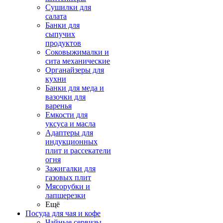
Сушилки для
салата
Банки для
сыпучих
продуктов
Соковыжималки и
сита механические
Органайзеры для
кухни
Банки для меда и
вазочки для
варенья
Емкости для
уксуса и масла
Адаптеры для
индукционных
плит и рассекатели
огня
Зажигалки для
газовых плит
Мясорубки и
лапшерезки
Ещё
Посуда для чая и кофе
Чайные сервизы