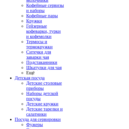
молочники
Кофейные сервизы
и наборы
Кофейные пары
Кружки
Гейзерные
кофеварки, турки
и кофемолки
Термосы и
термокружки
Ситечки для
заварки чая
Подстаканники
Шкатулки для чая
Ещё
Детская посуда
Детские столовые
приборы
Наборы детской
посуды
Детские кружки
Детские тарелки и
салатники
Посуда для сервировки
Фужеры