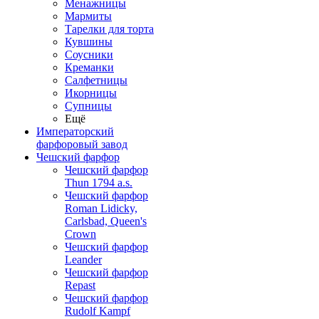
Менажницы
Мармиты
Тарелки для торта
Кувшины
Соусники
Креманки
Салфетницы
Икорницы
Супницы
Ещё
Императорский
фарфоровый завод
Чешский фарфор
Чешский фарфор
Thun 1794 a.s.
Чешский фарфор
Roman Lidicky,
Carlsbad, Queen's
Crown
Чешский фарфор
Leander
Чешский фарфор
Repast
Чешский фарфор
Rudolf Kampf