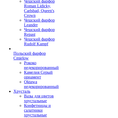
Чешский фарфор
Roman Lidicky,
Carlsbad, Queen's
Crown
Чешский фарфор
Leander
Чешский фарфор
Repast
Чешский фарфор
Rudolf Kampf
Польский фарфор
Сmielow
Рококо
недекорированный
Камелия Серый
орнамент
Oktawa
недекорированный
Хрусталь
Вазы для цветов
хрустальные
Конфетницы и
салатники
хрустальные