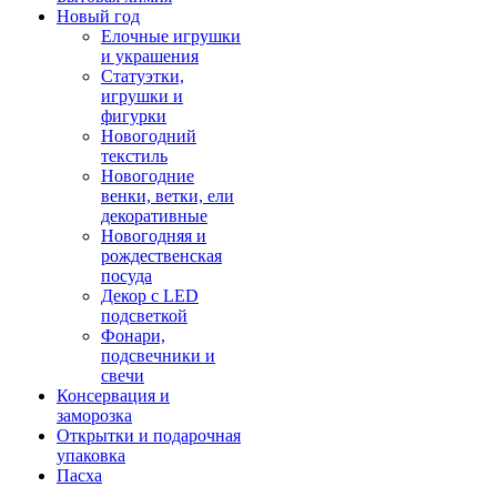
Новый год
Елочные игрушки
и украшения
Статуэтки,
игрушки и
фигурки
Новогодний
текстиль
Новогодние
венки, ветки, ели
декоративные
Новогодняя и
рождественская
посуда
Декор с LED
подсветкой
Фонари,
подсвечники и
свечи
Консервация и
заморозка
Открытки и подарочная
упаковка
Пасха