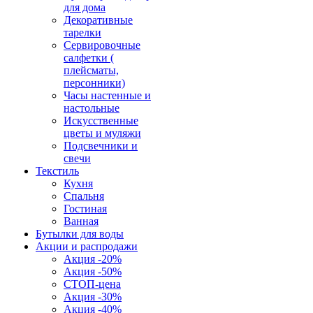
для дома
Декоративные
тарелки
Сервировочные
салфетки (
плейсматы,
персонники)
Часы настенные и
настольные
Искусственные
цветы и муляжи
Подсвечники и
свечи
Текстиль
Кухня
Спальня
Гостиная
Ванная
Бутылки для воды
Акции и распродажи
Акция -20%
Акция -50%
СТОП-цена
Акция -30%
Акция -40%