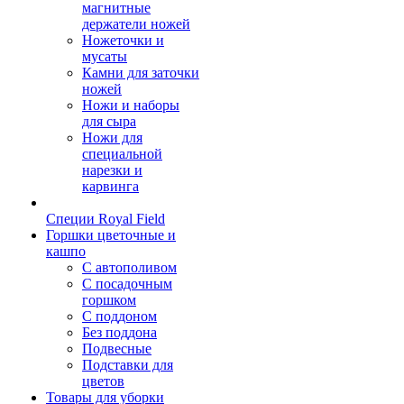
магнитные
держатели ножей
Ножеточки и
мусаты
Камни для заточки
ножей
Ножи и наборы
для сыра
Ножи для
специальной
нарезки и
карвинга
Специи Royal Field
Горшки цветочные и
кашпо
С автополивом
С посадочным
горшком
С поддоном
Без поддона
Подвесные
Подставки для
цветов
Товары для уборки