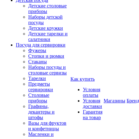
Детская посуда
Детские столовые
приборы
Наборы детской
посуды
Детские кружки
Детские тарелки и
салатники
Посуда для сервировки
Фужеры
Стопки и рюмки
Стаканы
Наборы посуды и
столовые сервизы
Тарелки
Как купить
Предметы
сервировки
Условия
Столовые
оплаты
приборы
Условия
Магазины
Брен
Графины,
доставки
декантеры и
Гарантия
штофы
на товар
Вазы для фруктов
и конфетницы
Масленки и