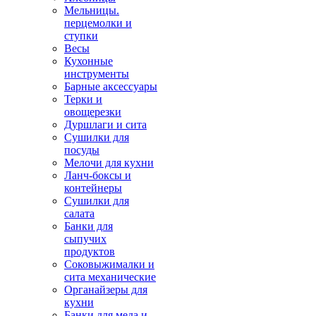
Мельницы.
перцемолки и
ступки
Весы
Кухонные
инструменты
Барные аксессуары
Терки и
овощерезки
Дуршлаги и сита
Сушилки для
посуды
Мелочи для кухни
Ланч-боксы и
контейнеры
Сушилки для
салата
Банки для
сыпучих
продуктов
Соковыжималки и
сита механические
Органайзеры для
кухни
Банки для меда и