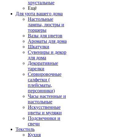
хрустальные
Ещё
Для уюта вашего дома
Настольные
лампы, люстры и
торшеры
Вазы для цветов
Ароматы для дома
Шкатулки
Сувениры и декор
для дома
Декоративные
тарелки
Сервировочные
салфетки (
плейсматы,
персонники)
Часы настенные и
настольные
Искусственные
цветы и муляжи
Подсвечники и
свечи
Текстиль
Кухня