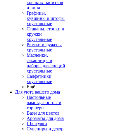
крепких напитков
и вина
Графины,
кувшины и штофы
хрустальные
Стаканы, стопки и
кружки
хрустальные
Рюмки и фужеры
хрустальные
Масленки,
сахарницы и
наборы для специй
хрустальные
Салфетники
хрустальные
Ещё
Для уюта вашего дома
Настольные
лампы, люстры и
торшеры
Вазы для цветов
Ароматы для дома
Шкатулки
Сувениры и декор