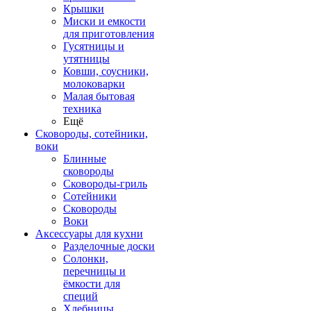
Крышки
Миски и емкости
для приготовления
Гусятницы и
утятницы
Ковши, соусники,
молоковарки
Малая бытовая
техника
Ещё
Сковороды, сотейники,
воки
Блинные
сковороды
Сковороды-гриль
Сотейники
Сковороды
Воки
Аксессуары для кухни
Разделочные доски
Солонки,
перечницы и
ёмкости для
специй
Хлебницы