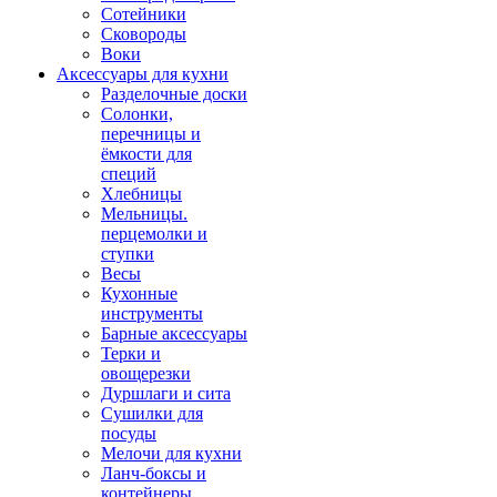
Сотейники
Сковороды
Воки
Аксессуары для кухни
Разделочные доски
Солонки,
перечницы и
ёмкости для
специй
Хлебницы
Мельницы.
перцемолки и
ступки
Весы
Кухонные
инструменты
Барные аксессуары
Терки и
овощерезки
Дуршлаги и сита
Сушилки для
посуды
Мелочи для кухни
Ланч-боксы и
контейнеры