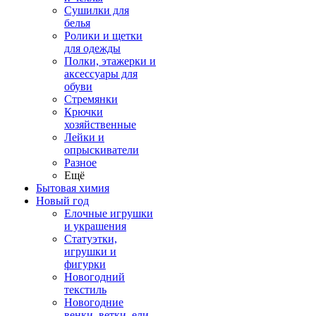
Сушилки для
белья
Ролики и щетки
для одежды
Полки, этажерки и
аксессуары для
обуви
Стремянки
Крючки
хозяйственные
Лейки и
опрыскиватели
Разное
Ещё
Бытовая химия
Новый год
Елочные игрушки
и украшения
Статуэтки,
игрушки и
фигурки
Новогодний
текстиль
Новогодние
венки, ветки, ели