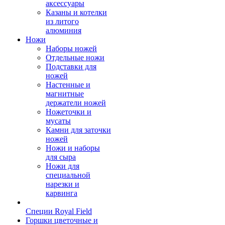
аксессуары
Казаны и котелки
из литого
алюминия
Ножи
Наборы ножей
Отдельные ножи
Подставки для
ножей
Настенные и
магнитные
держатели ножей
Ножеточки и
мусаты
Камни для заточки
ножей
Ножи и наборы
для сыра
Ножи для
специальной
нарезки и
карвинга
Специи Royal Field
Горшки цветочные и