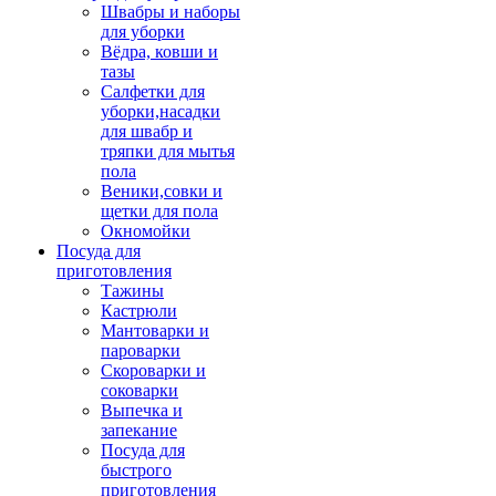
Швабры и наборы
для уборки
Вёдра, ковши и
тазы
Салфетки для
уборки,насадки
для швабр и
тряпки для мытья
пола
Веники,совки и
щетки для пола
Окномойки
Посуда для
приготовления
Тажины
Кастрюли
Мантоварки и
пароварки
Скороварки и
соковарки
Выпечка и
запекание
Посуда для
быстрого
приготовления