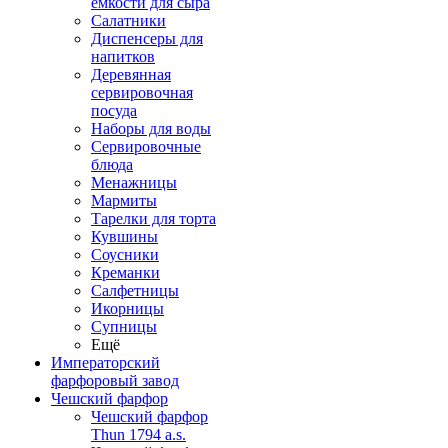
емкости для сыра
Салатники
Диспенсеры для
напитков
Деревянная
сервировочная
посуда
Наборы для воды
Сервировочные
блюда
Менажницы
Мармиты
Тарелки для торта
Кувшины
Соусники
Креманки
Салфетницы
Икорницы
Супницы
Ещё
Императорский
фарфоровый завод
Чешский фарфор
Чешский фарфор
Thun 1794 a.s.