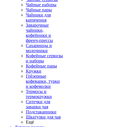
Чайные наборы
Чайные пары
Чайники для
кипячения
Заварочные
чайники,
кофейники и
френч-прессы
Сахарницы и
молочники
Кофейные сервизы
и наборы
Кофейные пары
Кружки
Гейзерные
кофеварки, турки
и кофемолки
Термосы и
термокружки
Ситечки для
заварки чая
Подстаканники
Шкатулки для чая
Ещё