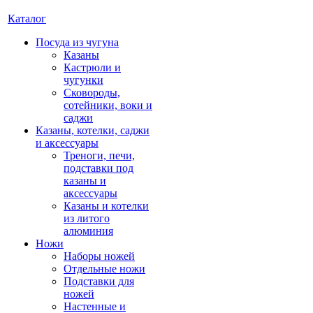
Каталог
Посуда из чугуна
Казаны
Кастрюли и
чугунки
Сковороды,
сотейники, воки и
саджи
Казаны, котелки, саджи
и аксессуары
Треноги, печи,
подставки под
казаны и
аксессуары
Казаны и котелки
из литого
алюминия
Ножи
Наборы ножей
Отдельные ножи
Подставки для
ножей
Настенные и