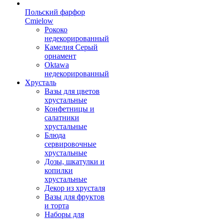
Польский фарфор
Сmielow
Рококо
недекорированный
Камелия Серый
орнамент
Oktawa
недекорированный
Хрусталь
Вазы для цветов
хрустальные
Конфетницы и
салатники
хрустальные
Блюда
сервировочные
хрустальные
Дозы, шкатулки и
копилки
хрустальные
Декор из хрусталя
Вазы для фруктов
и торта
Наборы для