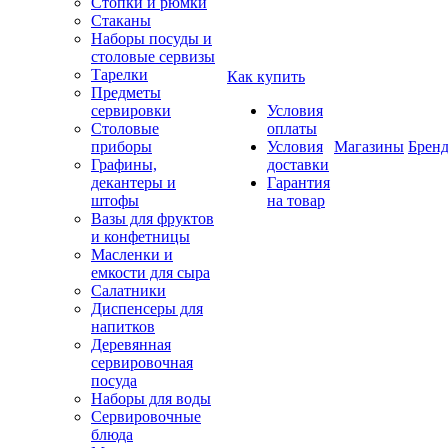
Стопки и рюмки
Стаканы
Наборы посуды и
столовые сервизы
Тарелки
Как купить
Предметы
сервировки
Условия
Столовые
оплаты
приборы
Условия
Магазины
Брен
Графины,
доставки
декантеры и
Гарантия
штофы
на товар
Вазы для фруктов
и конфетницы
Масленки и
емкости для сыра
Салатники
Диспенсеры для
напитков
Деревянная
сервировочная
посуда
Наборы для воды
Сервировочные
блюда