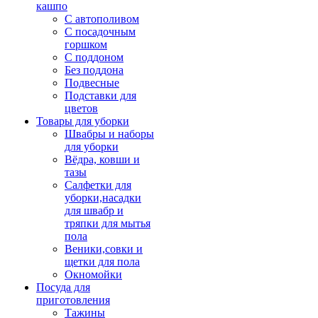
кашпо
С автополивом
С посадочным
горшком
С поддоном
Без поддона
Подвесные
Подставки для
цветов
Товары для уборки
Швабры и наборы
для уборки
Вёдра, ковши и
тазы
Салфетки для
уборки,насадки
для швабр и
тряпки для мытья
пола
Веники,совки и
щетки для пола
Окномойки
Посуда для
приготовления
Тажины