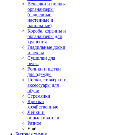
Вешалки и полки-
органайзеры
(надверные,
настенные и
напольные)
Короба, корзины и
органайзеры для
хранения
Гладильные доски
и чехлы
Сушилки для
белья
Ролики и щетки
для одежды
Полки, этажерки и
аксессуары для
обуви
Стремянки
Крючки
хозяйственные
Лейки и
опрыскиватели
Разное
Ещё
Бытовая химия