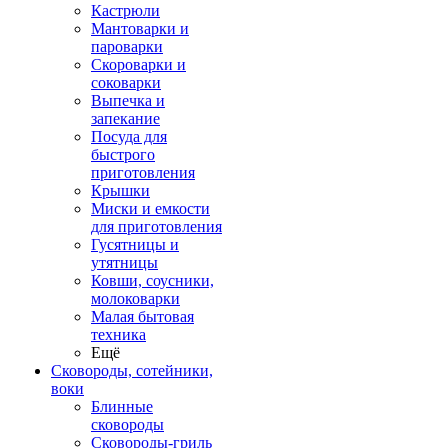
Кастрюли
Мантоварки и
пароварки
Скороварки и
соковарки
Выпечка и
запекание
Посуда для
быстрого
приготовления
Крышки
Миски и емкости
для приготовления
Гусятницы и
утятницы
Ковши, соусники,
молоковарки
Малая бытовая
техника
Ещё
Сковороды, сотейники,
воки
Блинные
сковороды
Сковороды-гриль