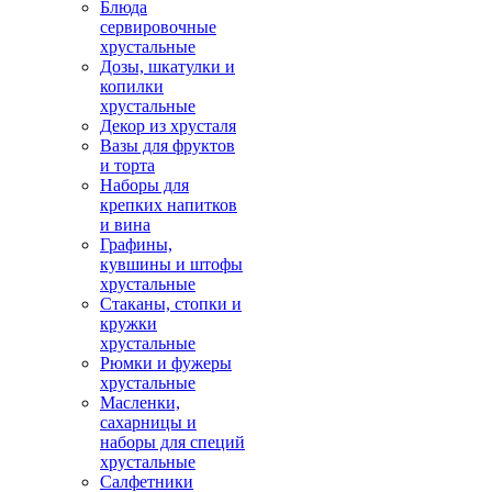
Блюда
сервировочные
хрустальные
Дозы, шкатулки и
копилки
хрустальные
Декор из хрусталя
Вазы для фруктов
и торта
Наборы для
крепких напитков
и вина
Графины,
кувшины и штофы
хрустальные
Стаканы, стопки и
кружки
хрустальные
Рюмки и фужеры
хрустальные
Масленки,
сахарницы и
наборы для специй
хрустальные
Салфетники