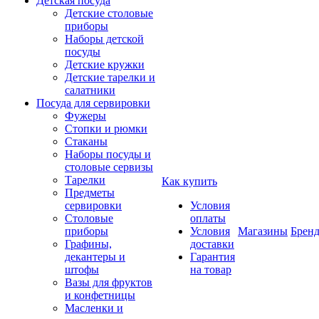
Детская посуда
Детские столовые
приборы
Наборы детской
посуды
Детские кружки
Детские тарелки и
салатники
Посуда для сервировки
Фужеры
Стопки и рюмки
Стаканы
Наборы посуды и
столовые сервизы
Тарелки
Как купить
Предметы
сервировки
Условия
Столовые
оплаты
приборы
Условия
Магазины
Брен
Графины,
доставки
декантеры и
Гарантия
штофы
на товар
Вазы для фруктов
и конфетницы
Масленки и