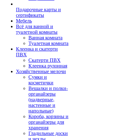
Подарочные карты и
сертификаты
Мебель
Всё для ванной и
туалетной комнаты
Ванная комната
Туалетная комната
Клеенка и скатерти
ПВХ
Скатерти ПВХ
Клеенка рулонная
Хозяйственные мелочи
Сумки и
косметички
Вешалки и полки-
органайзеры
(надверные,
настенные и
напольные)
Короба, корзины и
органайзеры для
хранения
Гладильные доски
и чехлы