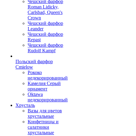
Чешский фарфор
Roman Lidicky,
Carlsbad, Queen's
Crown
Чешский фарфор
Leander
Чешский фарфор
Repast
Чешский фарфор
Rudolf Kampf
Польский фарфор
Сmielow
Рококо
недекорированный
Камелия Серый
орнамент
Oktawa
недекорированный
Хрусталь
Вазы для цветов
хрустальные
Конфетницы и
салатники
хрустальные