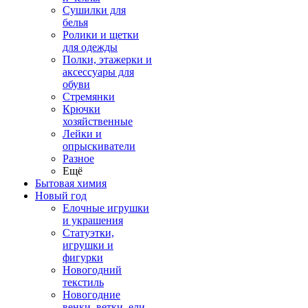
Сушилки для
белья
Ролики и щетки
для одежды
Полки, этажерки и
аксессуары для
обуви
Стремянки
Крючки
хозяйственные
Лейки и
опрыскиватели
Разное
Ещё
Бытовая химия
Новый год
Елочные игрушки
и украшения
Статуэтки,
игрушки и
фигурки
Новогодний
текстиль
Новогодние
венки, ветки, ели