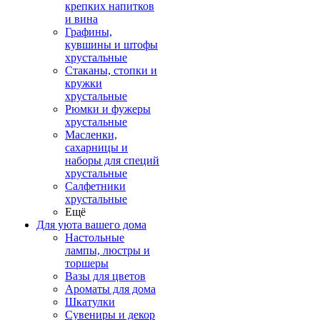
крепких напитков
и вина
Графины,
кувшины и штофы
хрустальные
Стаканы, стопки и
кружки
хрустальные
Рюмки и фужеры
хрустальные
Масленки,
сахарницы и
наборы для специй
хрустальные
Салфетники
хрустальные
Ещё
Для уюта вашего дома
Настольные
лампы, люстры и
торшеры
Вазы для цветов
Ароматы для дома
Шкатулки
Сувениры и декор