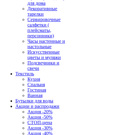
для дома
Декоративные
тарелки
Сервировочные
салфетки (
плейсматы,
персонники)
Часы настенные и
настольные
Искусственные
цветы и муляжи
Подсвечники и
свечи
Текстиль
Кухня
Спальня
Гостиная
Ванная
Бутылки для воды
Акции и распродажи
Акция -20%
Акция -50%
СТОП-цена
Акция -30%
Акция -40%