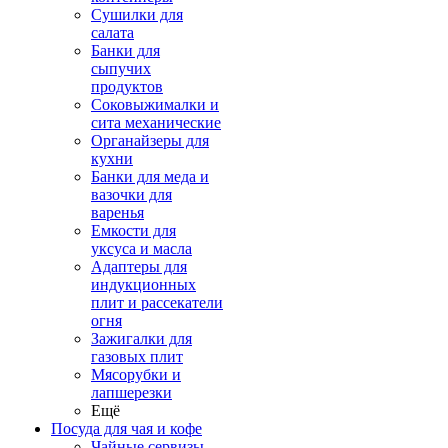
Сушилки для
салата
Банки для
сыпучих
продуктов
Соковыжималки и
сита механические
Органайзеры для
кухни
Банки для меда и
вазочки для
варенья
Емкости для
уксуса и масла
Адаптеры для
индукционных
плит и рассекатели
огня
Зажигалки для
газовых плит
Мясорубки и
лапшерезки
Ещё
Посуда для чая и кофе
Чайные сервизы