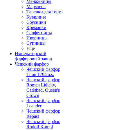
Менажницы
Мармиты
Тарелки для торта
Кувшины
Соусники
Креманки
Салфетницы
Икорницы
Супницы
Ещё
Императорский
фарфоровый завод
Чешский фарфор
Чешский фарфор
Thun 1794 a.s.
Чешский фарфор
Roman Lidicky,
Carlsbad, Queen's
Crown
Чешский фарфор
Leander
Чешский фарфор
Repast
Чешский фарфор
Rudolf Kampf