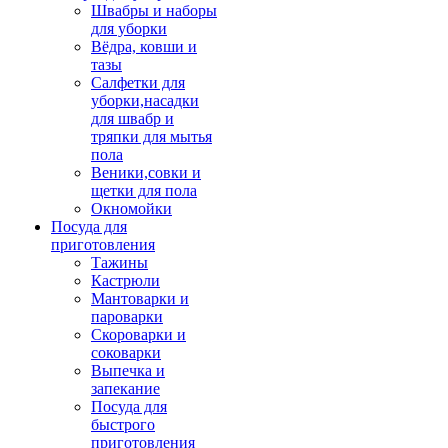
Швабры и наборы
для уборки
Вёдра, ковши и
тазы
Салфетки для
уборки,насадки
для швабр и
тряпки для мытья
пола
Веники,совки и
щетки для пола
Окномойки
Посуда для
приготовления
Тажины
Кастрюли
Мантоварки и
пароварки
Скороварки и
соковарки
Выпечка и
запекание
Посуда для
быстрого
приготовления