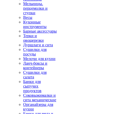
Мельницы.
перцемолки и
ступки
Весы
Кухонные
инструменты
Барные аксессуары
Терки и
овощерезки
Дуршлаги и сита
Сушилки для
посуды
Мелочи для кухни
Ланч-боксы и
контейнеры
Сушилки для
салата
Банки для
сыпучих
продуктов
Соковыжималки и
сита механические
Органайзеры для
кухни
Банки для меда и