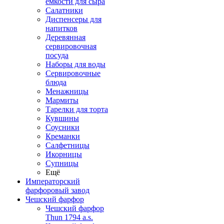
емкости для сыра
Салатники
Диспенсеры для
напитков
Деревянная
сервировочная
посуда
Наборы для воды
Сервировочные
блюда
Менажницы
Мармиты
Тарелки для торта
Кувшины
Соусники
Креманки
Салфетницы
Икорницы
Супницы
Ещё
Императорский
фарфоровый завод
Чешский фарфор
Чешский фарфор
Thun 1794 a.s.