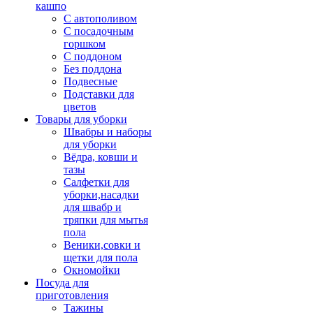
кашпо
С автополивом
С посадочным
горшком
С поддоном
Без поддона
Подвесные
Подставки для
цветов
Товары для уборки
Швабры и наборы
для уборки
Вёдра, ковши и
тазы
Салфетки для
уборки,насадки
для швабр и
тряпки для мытья
пола
Веники,совки и
щетки для пола
Окномойки
Посуда для
приготовления
Тажины