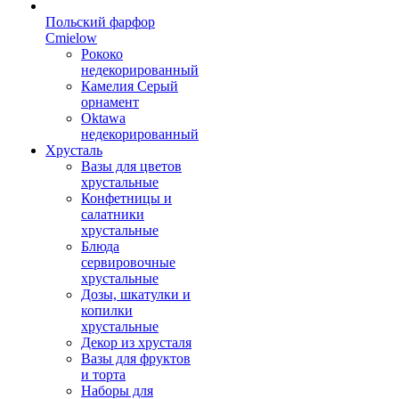
Польский фарфор
Сmielow
Рококо
недекорированный
Камелия Серый
орнамент
Oktawa
недекорированный
Хрусталь
Вазы для цветов
хрустальные
Конфетницы и
салатники
хрустальные
Блюда
сервировочные
хрустальные
Дозы, шкатулки и
копилки
хрустальные
Декор из хрусталя
Вазы для фруктов
и торта
Наборы для