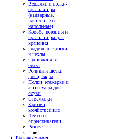
Вешалки и полки-
органайзеры
(надверные,
настенные и
напольные)
Короба, корзины и
органайзеры для
хранения
Гладильные доски
и чехлы
Сушилки для
белья
Ролики и щетки
для одежды
Полки, этажерки и
аксессуары для
обуви
Стремянки
Крючки
хозяйственные
Лейки и
опрыскиватели
Разное
Ещё
Бытовая химия