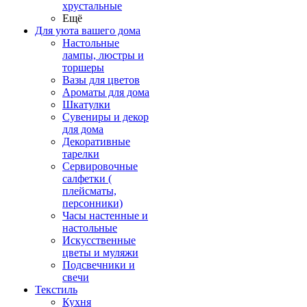
хрустальные
Ещё
Для уюта вашего дома
Настольные
лампы, люстры и
торшеры
Вазы для цветов
Ароматы для дома
Шкатулки
Сувениры и декор
для дома
Декоративные
тарелки
Сервировочные
салфетки (
плейсматы,
персонники)
Часы настенные и
настольные
Искусственные
цветы и муляжи
Подсвечники и
свечи
Текстиль
Кухня