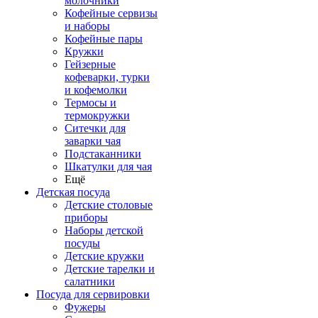
молочники
Кофейные сервизы
и наборы
Кофейные пары
Кружки
Гейзерные
кофеварки, турки
и кофемолки
Термосы и
термокружки
Ситечки для
заварки чая
Подстаканники
Шкатулки для чая
Ещё
Детская посуда
Детские столовые
приборы
Наборы детской
посуды
Детские кружки
Детские тарелки и
салатники
Посуда для сервировки
Фужеры