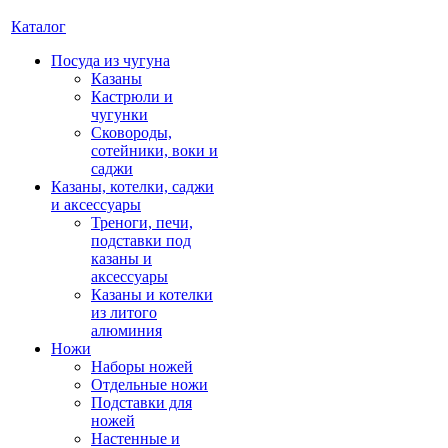
Каталог
Посуда из чугуна
Казаны
Кастрюли и
чугунки
Сковороды,
сотейники, воки и
саджи
Казаны, котелки, саджи
и аксессуары
Треноги, печи,
подставки под
казаны и
аксессуары
Казаны и котелки
из литого
алюминия
Ножи
Наборы ножей
Отдельные ножи
Подставки для
ножей
Настенные и