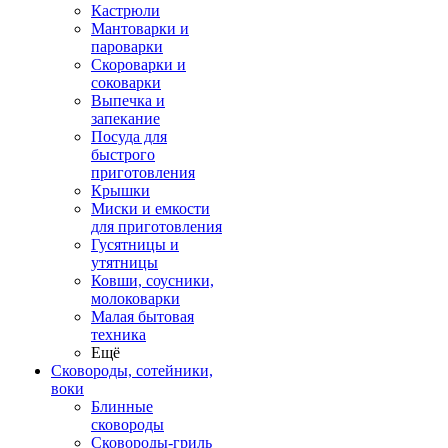
Кастрюли
Мантоварки и
пароварки
Скороварки и
соковарки
Выпечка и
запекание
Посуда для
быстрого
приготовления
Крышки
Миски и емкости
для приготовления
Гусятницы и
утятницы
Ковши, соусники,
молоковарки
Малая бытовая
техника
Ещё
Сковороды, сотейники,
воки
Блинные
сковороды
Сковороды-гриль