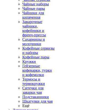
Чайные наборы
Чайные пары
Чайники для
кипячения
Заварочные
чайники,
кофейники и
френч-прессы
Сахарницы и
молочники
Кофейные сервизы
и наборы
Кофейные пары
Кружки
Гейзерные
кофеварки, турки
и кофемолки
Термосы и
термокружки
Ситечки для
заварки чая
Подстаканники
Шкатулки для чая
Ещё