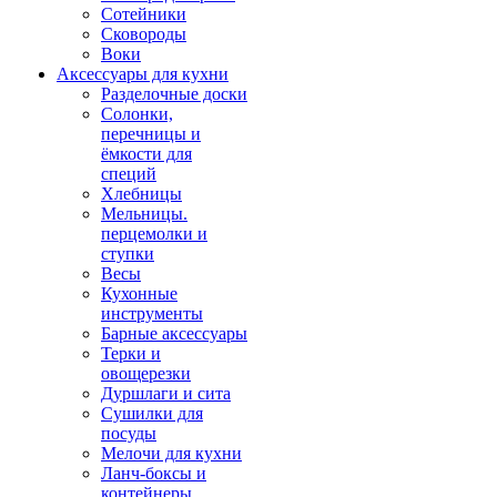
Сотейники
Сковороды
Воки
Аксессуары для кухни
Разделочные доски
Солонки,
перечницы и
ёмкости для
специй
Хлебницы
Мельницы.
перцемолки и
ступки
Весы
Кухонные
инструменты
Барные аксессуары
Терки и
овощерезки
Дуршлаги и сита
Сушилки для
посуды
Мелочи для кухни
Ланч-боксы и
контейнеры