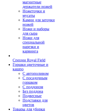
магнитные
держатели ножей
Ножеточки и
мусаты
Камни для заточки
ножей
Ножи и наборы
для сыра
Ножи для
специальной
нарезки и
карвинга
Специи Royal Field
Горшки цветочные и
кашпо
С автополивом
С посадочным
горшком
С поддоном
Без поддона
Подвесные
Подставки для
цветов
Товары для уборки