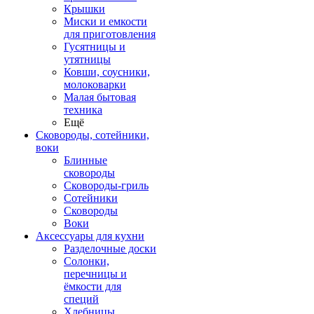
Крышки
Миски и емкости
для приготовления
Гусятницы и
утятницы
Ковши, соусники,
молоковарки
Малая бытовая
техника
Ещё
Сковороды, сотейники,
воки
Блинные
сковороды
Сковороды-гриль
Сотейники
Сковороды
Воки
Аксессуары для кухни
Разделочные доски
Солонки,
перечницы и
ёмкости для
специй
Хлебницы