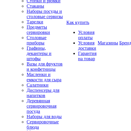
Стопки и рюмки
Стаканы
Наборы посуды и
столовые сервизы
Тарелки
Как купить
Предметы
сервировки
Условия
Столовые
оплаты
приборы
Условия
Магазины
Брен
Графины,
доставки
декантеры и
Гарантия
штофы
на товар
Вазы для фруктов
и конфетницы
Масленки и
емкости для сыра
Салатники
Диспенсеры для
напитков
Деревянная
сервировочная
посуда
Наборы для воды
Сервировочные
блюда