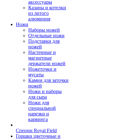
аксессуары
Казаны и котелки
из литого
алюминия
Ножи
Наборы ножей
Отдельные ножи
Подставки для
ножей
Настенные и
магнитные
держатели ножей
Ножеточки и
мусаты
Камни для заточки
ножей
Ножи и наборы
для сыра
Ножи для
специальной
нарезки и
карвинга
Специи Royal Field
Горшки цветочные и