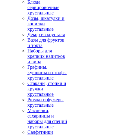
Блюда
сервировочные
хрустальные
Дозы, шкатулки и
копилки
хрустальные
Декор из хрусталя
Вазы для фруктов
и торта
Наборы для
крепких напитков
и вина
Графины,
кувшины и штофы
хрустальные
Стаканы, стопки и
кружки
хрустальные
Рюмки и фужеры
хрустальные
Масленки,
сахарницы и
наборы для специй
хрустальные
Салфетники