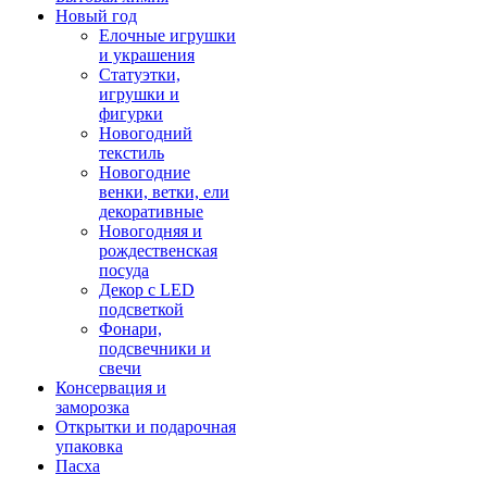
Новый год
Елочные игрушки
и украшения
Статуэтки,
игрушки и
фигурки
Новогодний
текстиль
Новогодние
венки, ветки, ели
декоративные
Новогодняя и
рождественская
посуда
Декор с LED
подсветкой
Фонари,
подсвечники и
свечи
Консервация и
заморозка
Открытки и подарочная
упаковка
Пасха