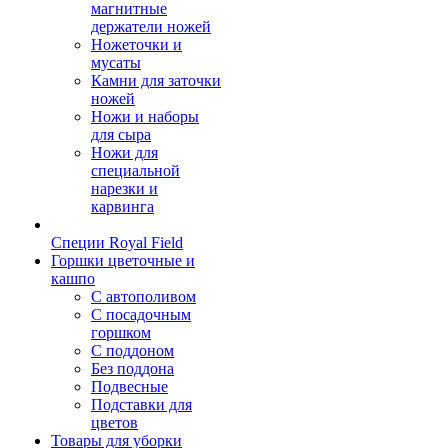
магнитные
держатели ножей
Ножеточки и
мусаты
Камни для заточки
ножей
Ножи и наборы
для сыра
Ножи для
специальной
нарезки и
карвинга
Специи Royal Field
Горшки цветочные и
кашпо
С автополивом
С посадочным
горшком
С поддоном
Без поддона
Подвесные
Подставки для
цветов
Товары для уборки