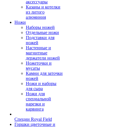
аксессуары
Казаны и котелки
из литого
алюминия
Ножи
Наборы ножей
Отдельные ножи
Подставки для
ножей
Настенные и
магнитные
держатели ножей
Ножеточки и
мусаты
Камни для заточки
ножей
Ножи и наборы
для сыра
Ножи для
специальной
нарезки и
карвинга
Специи Royal Field
Горшки цветочные и