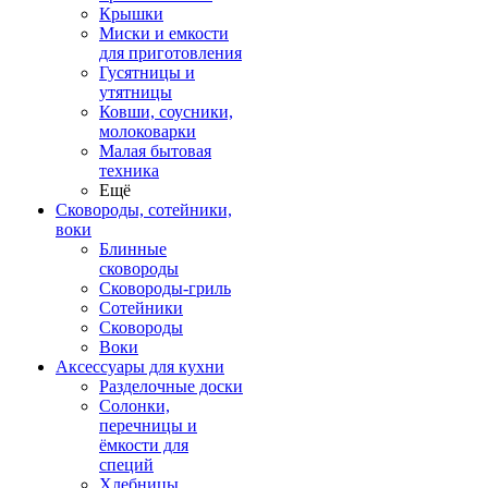
Крышки
Миски и емкости
для приготовления
Гусятницы и
утятницы
Ковши, соусники,
молоковарки
Малая бытовая
техника
Ещё
Сковороды, сотейники,
воки
Блинные
сковороды
Сковороды-гриль
Сотейники
Сковороды
Воки
Аксессуары для кухни
Разделочные доски
Солонки,
перечницы и
ёмкости для
специй
Хлебницы