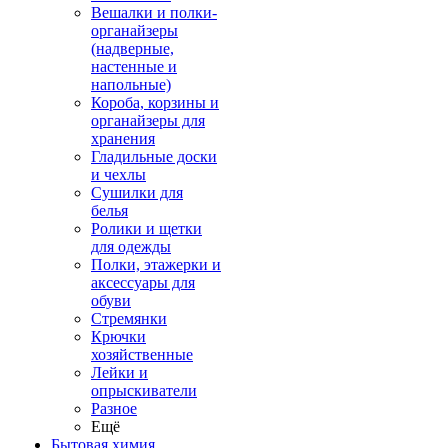
Вешалки и полки-
органайзеры
(надверные,
настенные и
напольные)
Короба, корзины и
органайзеры для
хранения
Гладильные доски
и чехлы
Сушилки для
белья
Ролики и щетки
для одежды
Полки, этажерки и
аксессуары для
обуви
Стремянки
Крючки
хозяйственные
Лейки и
опрыскиватели
Разное
Ещё
Бытовая химия