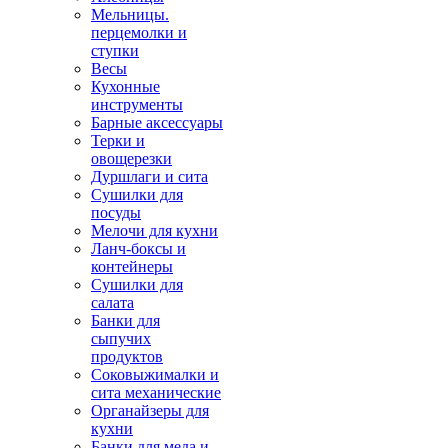
Мельницы.
перцемолки и
ступки
Весы
Кухонные
инструменты
Барные аксессуары
Терки и
овощерезки
Дуршлаги и сита
Сушилки для
посуды
Мелочи для кухни
Ланч-боксы и
контейнеры
Сушилки для
салата
Банки для
сыпучих
продуктов
Соковыжималки и
сита механические
Органайзеры для
кухни
Банки для меда и