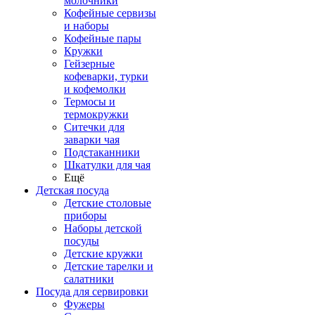
молочники
Кофейные сервизы
и наборы
Кофейные пары
Кружки
Гейзерные
кофеварки, турки
и кофемолки
Термосы и
термокружки
Ситечки для
заварки чая
Подстаканники
Шкатулки для чая
Ещё
Детская посуда
Детские столовые
приборы
Наборы детской
посуды
Детские кружки
Детские тарелки и
салатники
Посуда для сервировки
Фужеры