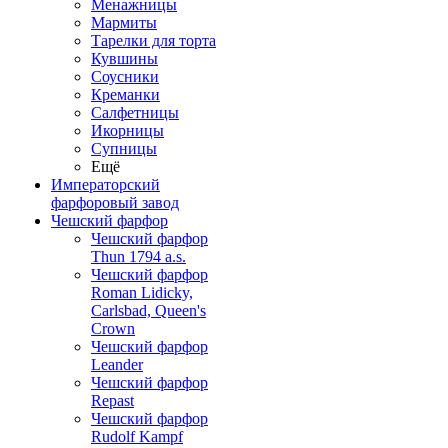
Менажницы
Мармиты
Тарелки для торта
Кувшины
Соусники
Креманки
Салфетницы
Икорницы
Супницы
Ещё
Императорский
фарфоровый завод
Чешский фарфор
Чешский фарфор
Thun 1794 a.s.
Чешский фарфор
Roman Lidicky,
Carlsbad, Queen's
Crown
Чешский фарфор
Leander
Чешский фарфор
Repast
Чешский фарфор
Rudolf Kampf