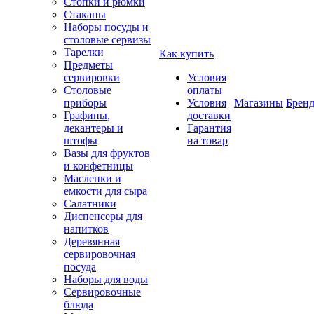
Стопки и рюмки
Стаканы
Наборы посуды и
столовые сервизы
Тарелки
Как купить
Предметы
сервировки
Условия
Столовые
оплаты
приборы
Условия
Магазины
Брен
Графины,
доставки
декантеры и
Гарантия
штофы
на товар
Вазы для фруктов
и конфетницы
Масленки и
емкости для сыра
Салатники
Диспенсеры для
напитков
Деревянная
сервировочная
посуда
Наборы для воды
Сервировочные
блюда