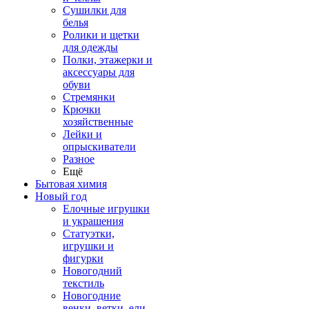
Сушилки для
белья
Ролики и щетки
для одежды
Полки, этажерки и
аксессуары для
обуви
Стремянки
Крючки
хозяйственные
Лейки и
опрыскиватели
Разное
Ещё
Бытовая химия
Новый год
Елочные игрушки
и украшения
Статуэтки,
игрушки и
фигурки
Новогодний
текстиль
Новогодние
венки, ветки, ели