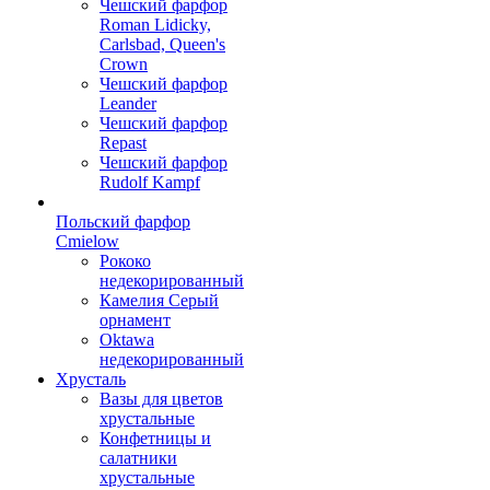
Чешский фарфор
Roman Lidicky,
Carlsbad, Queen's
Crown
Чешский фарфор
Leander
Чешский фарфор
Repast
Чешский фарфор
Rudolf Kampf
Польский фарфор
Сmielow
Рококо
недекорированный
Камелия Серый
орнамент
Oktawa
недекорированный
Хрусталь
Вазы для цветов
хрустальные
Конфетницы и
салатники
хрустальные