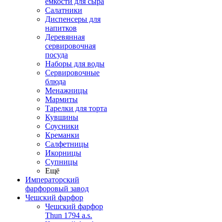
емкости для сыра
Салатники
Диспенсеры для
напитков
Деревянная
сервировочная
посуда
Наборы для воды
Сервировочные
блюда
Менажницы
Мармиты
Тарелки для торта
Кувшины
Соусники
Креманки
Салфетницы
Икорницы
Супницы
Ещё
Императорский
фарфоровый завод
Чешский фарфор
Чешский фарфор
Thun 1794 a.s.