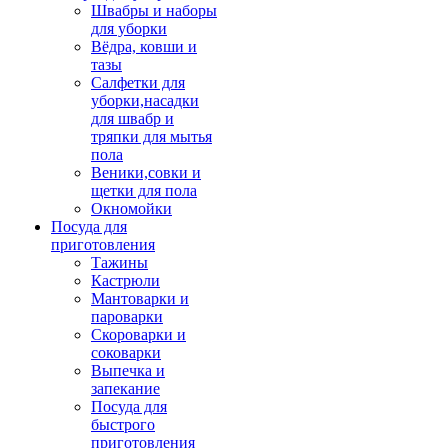
Швабры и наборы
для уборки
Вёдра, ковши и
тазы
Салфетки для
уборки,насадки
для швабр и
тряпки для мытья
пола
Веники,совки и
щетки для пола
Окномойки
Посуда для
приготовления
Тажины
Кастрюли
Мантоварки и
пароварки
Скороварки и
соковарки
Выпечка и
запекание
Посуда для
быстрого
приготовления