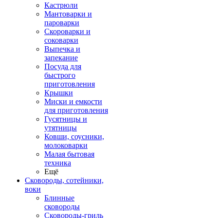
Кастрюли
Мантоварки и
пароварки
Скороварки и
соковарки
Выпечка и
запекание
Посуда для
быстрого
приготовления
Крышки
Миски и емкости
для приготовления
Гусятницы и
утятницы
Ковши, соусники,
молоковарки
Малая бытовая
техника
Ещё
Сковороды, сотейники,
воки
Блинные
сковороды
Сковороды-гриль