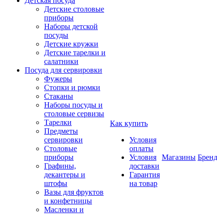
Детская посуда
Детские столовые
приборы
Наборы детской
посуды
Детские кружки
Детские тарелки и
салатники
Посуда для сервировки
Фужеры
Стопки и рюмки
Стаканы
Наборы посуды и
столовые сервизы
Тарелки
Как купить
Предметы
сервировки
Условия
Столовые
оплаты
приборы
Условия
Магазины
Брен
Графины,
доставки
декантеры и
Гарантия
штофы
на товар
Вазы для фруктов
и конфетницы
Масленки и