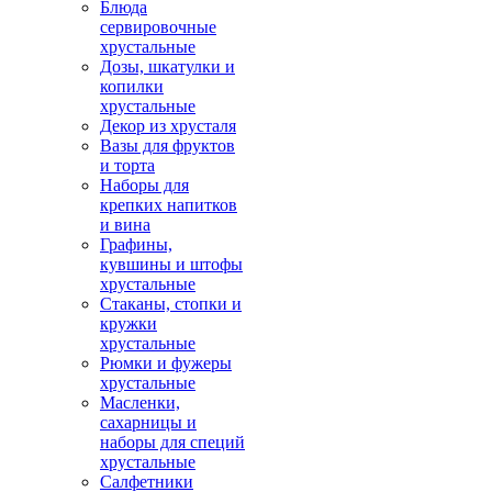
Блюда
сервировочные
хрустальные
Дозы, шкатулки и
копилки
хрустальные
Декор из хрусталя
Вазы для фруктов
и торта
Наборы для
крепких напитков
и вина
Графины,
кувшины и штофы
хрустальные
Стаканы, стопки и
кружки
хрустальные
Рюмки и фужеры
хрустальные
Масленки,
сахарницы и
наборы для специй
хрустальные
Салфетники