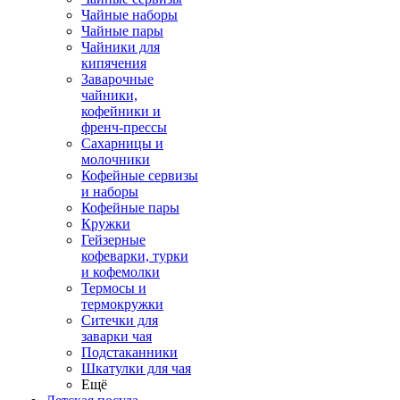
Чайные наборы
Чайные пары
Чайники для
кипячения
Заварочные
чайники,
кофейники и
френч-прессы
Сахарницы и
молочники
Кофейные сервизы
и наборы
Кофейные пары
Кружки
Гейзерные
кофеварки, турки
и кофемолки
Термосы и
термокружки
Ситечки для
заварки чая
Подстаканники
Шкатулки для чая
Ещё