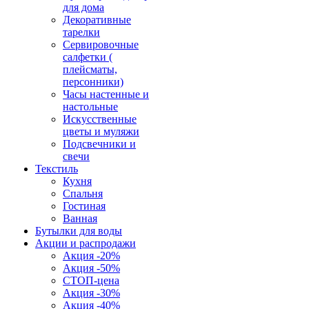
для дома
Декоративные
тарелки
Сервировочные
салфетки (
плейсматы,
персонники)
Часы настенные и
настольные
Искусственные
цветы и муляжи
Подсвечники и
свечи
Текстиль
Кухня
Спальня
Гостиная
Ванная
Бутылки для воды
Акции и распродажи
Акция -20%
Акция -50%
СТОП-цена
Акция -30%
Акция -40%