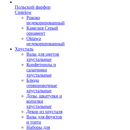
Польский фарфор
Сmielow
Рококо
недекорированный
Камелия Серый
орнамент
Oktawa
недекорированный
Хрусталь
Вазы для цветов
хрустальные
Конфетницы и
салатники
хрустальные
Блюда
сервировочные
хрустальные
Дозы, шкатулки и
копилки
хрустальные
Декор из хрусталя
Вазы для фруктов
и торта
Наборы для