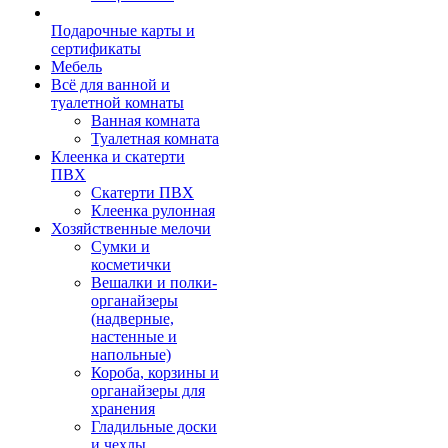
Подарочные карты и
сертификаты
Мебель
Всё для ванной и
туалетной комнаты
Ванная комната
Туалетная комната
Клеенка и скатерти
ПВХ
Скатерти ПВХ
Клеенка рулонная
Хозяйственные мелочи
Сумки и
косметички
Вешалки и полки-
органайзеры
(надверные,
настенные и
напольные)
Короба, корзины и
органайзеры для
хранения
Гладильные доски
и чехлы