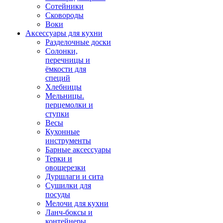
Сотейники
Сковороды
Воки
Аксессуары для кухни
Разделочные доски
Солонки,
перечницы и
ёмкости для
специй
Хлебницы
Мельницы.
перцемолки и
ступки
Весы
Кухонные
инструменты
Барные аксессуары
Терки и
овощерезки
Дуршлаги и сита
Сушилки для
посуды
Мелочи для кухни
Ланч-боксы и
контейнеры