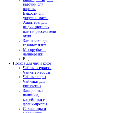
вазочки для
варенья
Емкости для
уксуса и масла
Адаптеры для
индукционных
плит и рассекатели
огня
Зажигалки для
газовых плит
Мясорубки и
лапшерезки
Ещё
Посуда для чая и кофе
Чайные сервизы
Чайные наборы
Чайные пары
Чайники для
кипячения
Заварочные
чайники,
кофейники и
френч-прессы
Сахарницы и