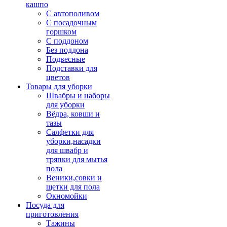
кашпо
С автополивом
С посадочным
горшком
С поддоном
Без поддона
Подвесные
Подставки для
цветов
Товары для уборки
Швабры и наборы
для уборки
Вёдра, ковши и
тазы
Салфетки для
уборки,насадки
для швабр и
тряпки для мытья
пола
Веники,совки и
щетки для пола
Окномойки
Посуда для
приготовления
Тажины