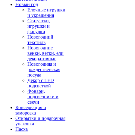
Новый год
Елочные игрушки
и украшения
Статуэтки,
игрушки и
фигурки
Новогодний
текстиль
Новогодние
венки, ветки, ели
декоративные
Новогодняя и
рождественская
посуда
Декор с LED
подсветкой
Фонари,
подсвечники и
свечи
Консервация и
заморозка
Открытки и подарочная
упаковка
Пасха