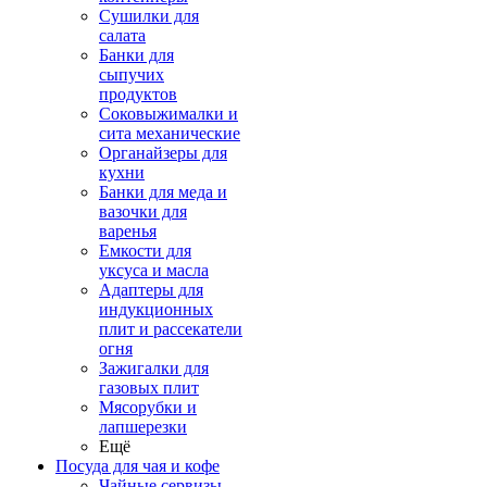
Сушилки для
салата
Банки для
сыпучих
продуктов
Соковыжималки и
сита механические
Органайзеры для
кухни
Банки для меда и
вазочки для
варенья
Емкости для
уксуса и масла
Адаптеры для
индукционных
плит и рассекатели
огня
Зажигалки для
газовых плит
Мясорубки и
лапшерезки
Ещё
Посуда для чая и кофе
Чайные сервизы