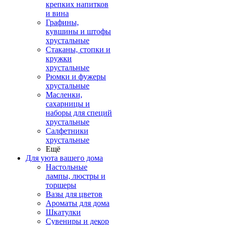
крепких напитков
и вина
Графины,
кувшины и штофы
хрустальные
Стаканы, стопки и
кружки
хрустальные
Рюмки и фужеры
хрустальные
Масленки,
сахарницы и
наборы для специй
хрустальные
Салфетники
хрустальные
Ещё
Для уюта вашего дома
Настольные
лампы, люстры и
торшеры
Вазы для цветов
Ароматы для дома
Шкатулки
Сувениры и декор