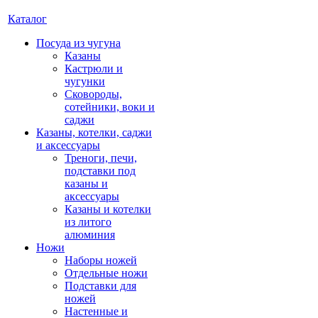
Каталог
Посуда из чугуна
Казаны
Кастрюли и
чугунки
Сковороды,
сотейники, воки и
саджи
Казаны, котелки, саджи
и аксессуары
Треноги, печи,
подставки под
казаны и
аксессуары
Казаны и котелки
из литого
алюминия
Ножи
Наборы ножей
Отдельные ножи
Подставки для
ножей
Настенные и