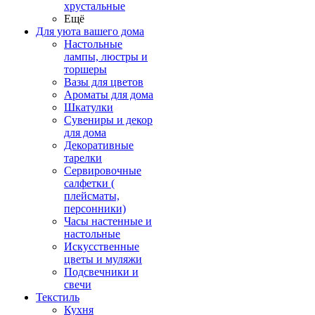
хрустальные
Ещё
Для уюта вашего дома
Настольные
лампы, люстры и
торшеры
Вазы для цветов
Ароматы для дома
Шкатулки
Сувениры и декор
для дома
Декоративные
тарелки
Сервировочные
салфетки (
плейсматы,
персонники)
Часы настенные и
настольные
Искусственные
цветы и муляжи
Подсвечники и
свечи
Текстиль
Кухня