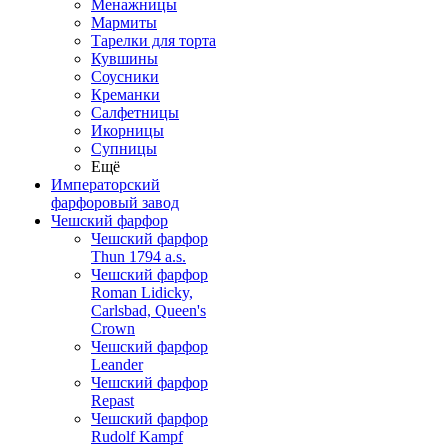
Менажницы
Мармиты
Тарелки для торта
Кувшины
Соусники
Креманки
Салфетницы
Икорницы
Супницы
Ещё
Императорский
фарфоровый завод
Чешский фарфор
Чешский фарфор
Thun 1794 a.s.
Чешский фарфор
Roman Lidicky,
Carlsbad, Queen's
Crown
Чешский фарфор
Leander
Чешский фарфор
Repast
Чешский фарфор
Rudolf Kampf