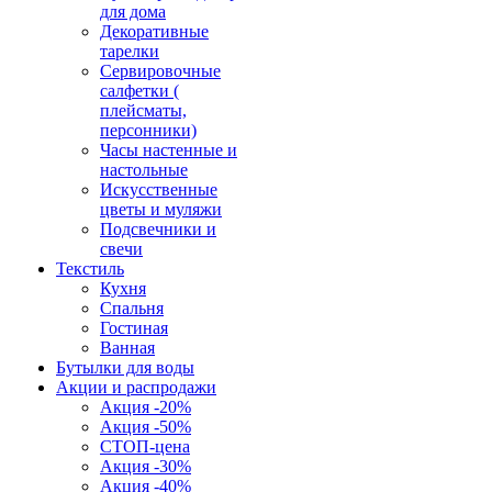
для дома
Декоративные
тарелки
Сервировочные
салфетки (
плейсматы,
персонники)
Часы настенные и
настольные
Искусственные
цветы и муляжи
Подсвечники и
свечи
Текстиль
Кухня
Спальня
Гостиная
Ванная
Бутылки для воды
Акции и распродажи
Акция -20%
Акция -50%
СТОП-цена
Акция -30%
Акция -40%