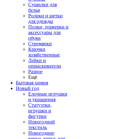
Сушилки для
белья
Ролики и щетки
для одежды
Полки, этажерки и
аксессуары для
обуви
Стремянки
Крючки
хозяйственные
Лейки и
опрыскиватели
Разное
Ещё
Бытовая химия
Новый год
Елочные игрушки
и украшения
Статуэтки,
игрушки и
фигурки
Новогодний
текстиль
Новогодние
венки, ветки, ели