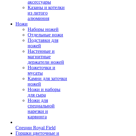
аксессуары
Казаны и котелки
из литого
алюминия
Ножи
Наборы ножей
Отдельные ножи
Подставки для
ножей
Настенные и
магнитные
держатели ножей
Ножеточки и
мусаты
Камни для заточки
ножей
Ножи и наборы
для сыра
Ножи для
специальной
нарезки и
карвинга
Специи Royal Field
Горшки цветочные и