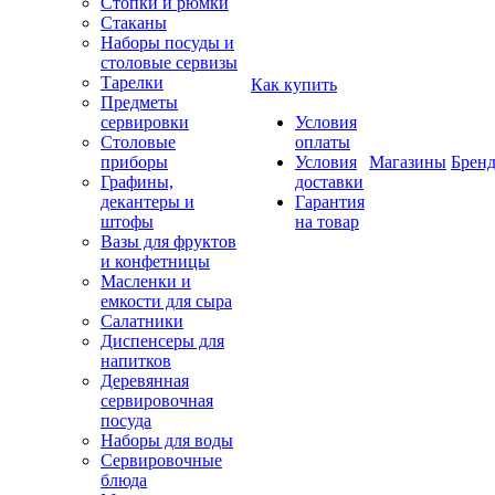
Стопки и рюмки
Стаканы
Наборы посуды и
столовые сервизы
Тарелки
Как купить
Предметы
сервировки
Условия
Столовые
оплаты
приборы
Условия
Магазины
Брен
Графины,
доставки
декантеры и
Гарантия
штофы
на товар
Вазы для фруктов
и конфетницы
Масленки и
емкости для сыра
Салатники
Диспенсеры для
напитков
Деревянная
сервировочная
посуда
Наборы для воды
Сервировочные
блюда