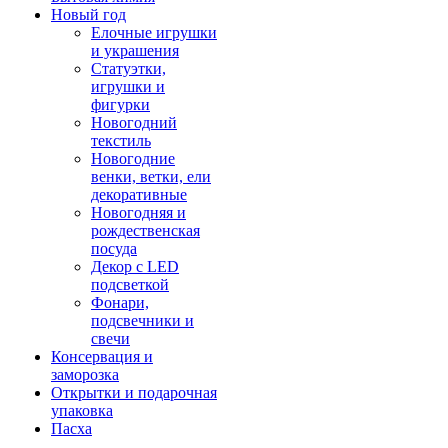
Новый год
Елочные игрушки
и украшения
Статуэтки,
игрушки и
фигурки
Новогодний
текстиль
Новогодние
венки, ветки, ели
декоративные
Новогодняя и
рождественская
посуда
Декор с LED
подсветкой
Фонари,
подсвечники и
свечи
Консервация и
заморозка
Открытки и подарочная
упаковка
Пасха