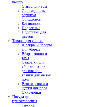
кашпо
С автополивом
С посадочным
горшком
С поддоном
Без поддона
Подвесные
Подставки для
цветов
Товары для уборки
Швабры и наборы
для уборки
Вёдра, ковши и
тазы
Салфетки для
уборки,насадки
для швабр и
тряпки для мытья
пола
Веники,совки и
щетки для пола
Окномойки
Посуда для
приготовления
Тажины