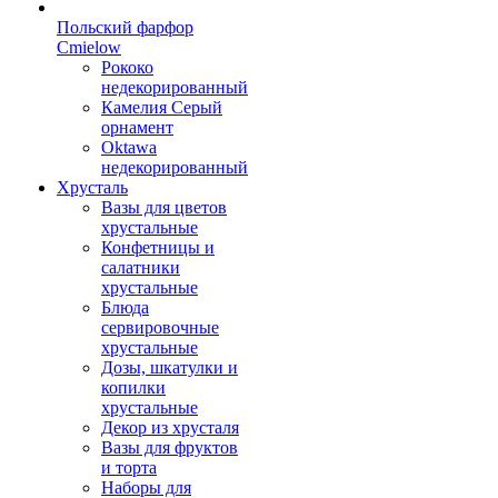
Польский фарфор
Сmielow
Рококо
недекорированный
Камелия Серый
орнамент
Oktawa
недекорированный
Хрусталь
Вазы для цветов
хрустальные
Конфетницы и
салатники
хрустальные
Блюда
сервировочные
хрустальные
Дозы, шкатулки и
копилки
хрустальные
Декор из хрусталя
Вазы для фруктов
и торта
Наборы для