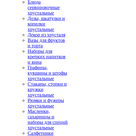
Блюда
сервировочные
хрустальные
Дозы, шкатулки и
копилки
хрустальные
Декор из хрусталя
Вазы для фруктов
и торта
Наборы для
крепких напитков
и вина
Графины,
кувшины и штофы
хрустальные
Стаканы, стопки и
кружки
хрустальные
Рюмки и фужеры
хрустальные
Масленки,
сахарницы и
наборы для специй
хрустальные
Салфетники