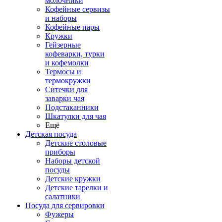
молочники
Кофейные сервизы
и наборы
Кофейные пары
Кружки
Гейзерные
кофеварки, турки
и кофемолки
Термосы и
термокружки
Ситечки для
заварки чая
Подстаканники
Шкатулки для чая
Ещё
Детская посуда
Детские столовые
приборы
Наборы детской
посуды
Детские кружки
Детские тарелки и
салатники
Посуда для сервировки
Фужеры