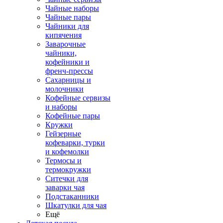
Чайные наборы
Чайные пары
Чайники для
кипячения
Заварочные
чайники,
кофейники и
френч-прессы
Сахарницы и
молочники
Кофейные сервизы
и наборы
Кофейные пары
Кружки
Гейзерные
кофеварки, турки
и кофемолки
Термосы и
термокружки
Ситечки для
заварки чая
Подстаканники
Шкатулки для чая
Ещё