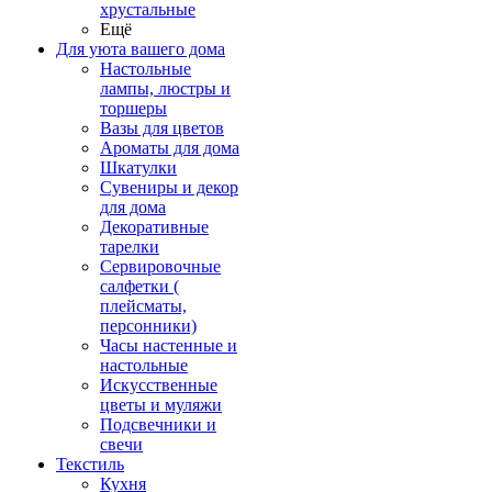
хрустальные
Ещё
Для уюта вашего дома
Настольные
лампы, люстры и
торшеры
Вазы для цветов
Ароматы для дома
Шкатулки
Сувениры и декор
для дома
Декоративные
тарелки
Сервировочные
салфетки (
плейсматы,
персонники)
Часы настенные и
настольные
Искусственные
цветы и муляжи
Подсвечники и
свечи
Текстиль
Кухня