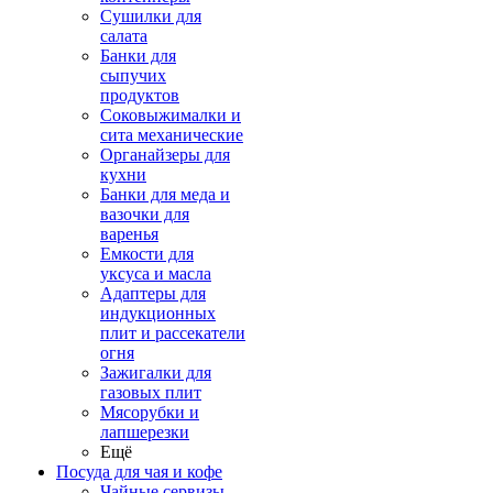
Сушилки для
салата
Банки для
сыпучих
продуктов
Соковыжималки и
сита механические
Органайзеры для
кухни
Банки для меда и
вазочки для
варенья
Емкости для
уксуса и масла
Адаптеры для
индукционных
плит и рассекатели
огня
Зажигалки для
газовых плит
Мясорубки и
лапшерезки
Ещё
Посуда для чая и кофе
Чайные сервизы