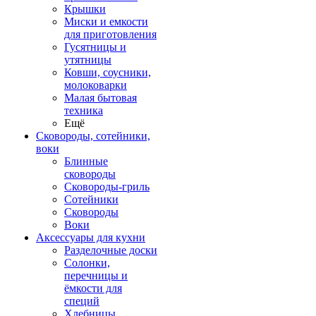
Крышки
Миски и емкости
для приготовления
Гусятницы и
утятницы
Ковши, соусники,
молоковарки
Малая бытовая
техника
Ещё
Сковороды, сотейники,
воки
Блинные
сковороды
Сковороды-гриль
Сотейники
Сковороды
Воки
Аксессуары для кухни
Разделочные доски
Солонки,
перечницы и
ёмкости для
специй
Хлебницы