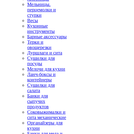
Мельницы.
перцемолки и
ступки
Весы
Кухонные
инструменты
Барные аксессуары
Терки и
овощерезки
Дуршлаги и сита
Сушилки для
посуды
Мелочи для кухни
Ланч-боксы и
контейнеры
Сушилки для
салата
Банки для
сыпучих
продуктов
Соковыжималки и
сита механические
Органайзеры для
кухни
Банки для меда и