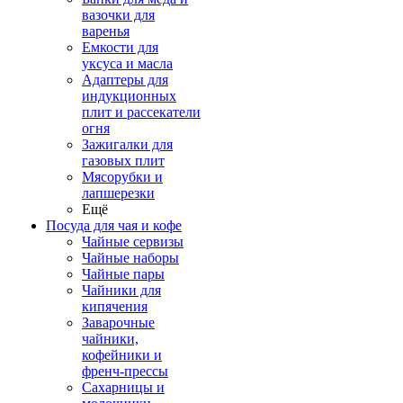
вазочки для
варенья
Емкости для
уксуса и масла
Адаптеры для
индукционных
плит и рассекатели
огня
Зажигалки для
газовых плит
Мясорубки и
лапшерезки
Ещё
Посуда для чая и кофе
Чайные сервизы
Чайные наборы
Чайные пары
Чайники для
кипячения
Заварочные
чайники,
кофейники и
френч-прессы
Сахарницы и