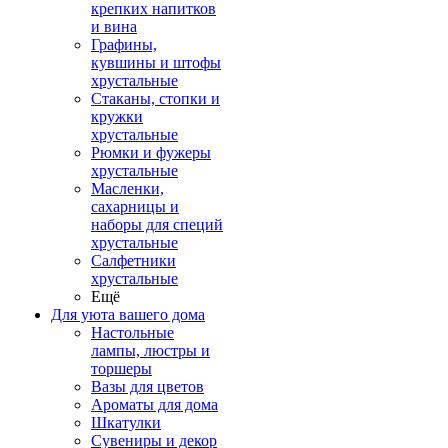
крепких напитков
и вина
Графины,
кувшины и штофы
хрустальные
Стаканы, стопки и
кружки
хрустальные
Рюмки и фужеры
хрустальные
Масленки,
сахарницы и
наборы для специй
хрустальные
Салфетники
хрустальные
Ещё
Для уюта вашего дома
Настольные
лампы, люстры и
торшеры
Вазы для цветов
Ароматы для дома
Шкатулки
Сувениры и декор