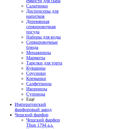
емкости для сыра
Салатники
Диспенсеры для
напитков
Деревянная
сервировочная
посуда
Наборы для воды
Сервировочные
блюда
Менажницы
Мармиты
Тарелки для торта
Кувшины
Соусники
Креманки
Салфетницы
Икорницы
Супницы
Ещё
Императорский
фарфоровый завод
Чешский фарфор
Чешский фарфор
Thun 1794 a.s.