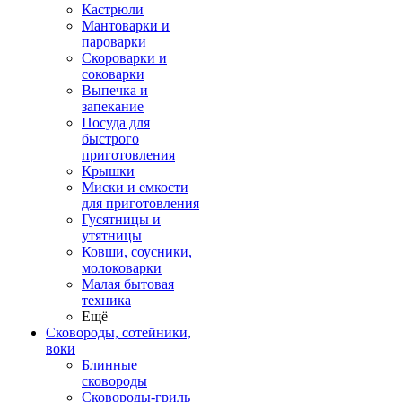
Кастрюли
Мантоварки и
пароварки
Скороварки и
соковарки
Выпечка и
запекание
Посуда для
быстрого
приготовления
Крышки
Миски и емкости
для приготовления
Гусятницы и
утятницы
Ковши, соусники,
молоковарки
Малая бытовая
техника
Ещё
Сковороды, сотейники,
воки
Блинные
сковороды
Сковороды-гриль