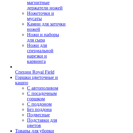
магнитные
держатели ножей
Ножеточки и
мусаты
Камни для заточки
ножей
Ножи и наборы
для сыра
Ножи для
специальной
нарезки и
карвинга
Специи Royal Field
Горшки цветочные и
кашпо
С автополивом
С посадочным
горшком
С поддоном
Без поддона
Подвесные
Подставки для
цветов
Товары для уборки