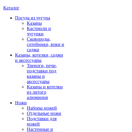
Каталог
Посуда из чугуна
Казаны
Кастрюли и
чугунки
Сковороды,
сотейники, воки и
саджи
Казаны, котелки, саджи
и аксессуары
Треноги, печи,
подставки под
казаны и
аксессуары
Казаны и котелки
из литого
алюминия
Ножи
Наборы ножей
Отдельные ножи
Подставки для
ножей
Настенные и