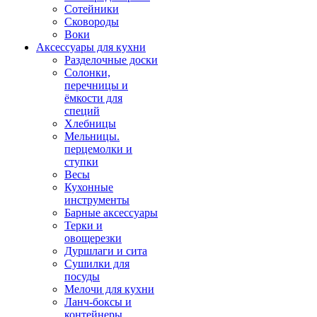
Сотейники
Сковороды
Воки
Аксессуары для кухни
Разделочные доски
Солонки,
перечницы и
ёмкости для
специй
Хлебницы
Мельницы.
перцемолки и
ступки
Весы
Кухонные
инструменты
Барные аксессуары
Терки и
овощерезки
Дуршлаги и сита
Сушилки для
посуды
Мелочи для кухни
Ланч-боксы и
контейнеры