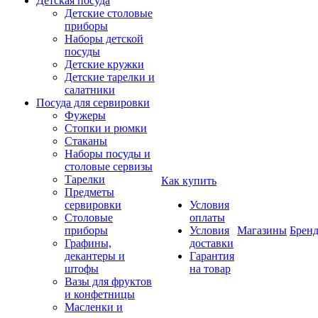
Детская посуда
Детские столовые
приборы
Наборы детской
посуды
Детские кружки
Детские тарелки и
салатники
Посуда для сервировки
Фужеры
Стопки и рюмки
Стаканы
Наборы посуды и
столовые сервизы
Тарелки
Как купить
Предметы
сервировки
Условия
Столовые
оплаты
приборы
Условия
Магазины
Брен
Графины,
доставки
декантеры и
Гарантия
штофы
на товар
Вазы для фруктов
и конфетницы
Масленки и