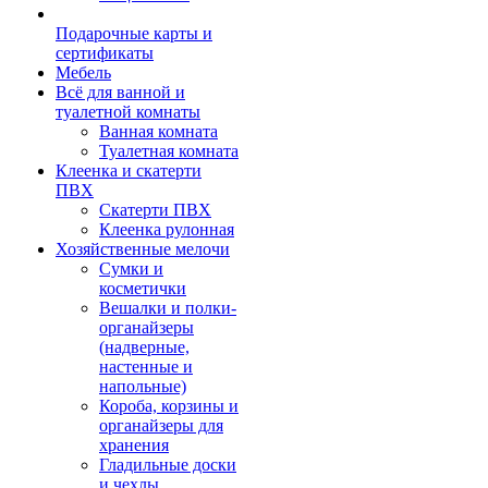
Подарочные карты и
сертификаты
Мебель
Всё для ванной и
туалетной комнаты
Ванная комната
Туалетная комната
Клеенка и скатерти
ПВХ
Скатерти ПВХ
Клеенка рулонная
Хозяйственные мелочи
Сумки и
косметички
Вешалки и полки-
органайзеры
(надверные,
настенные и
напольные)
Короба, корзины и
органайзеры для
хранения
Гладильные доски
и чехлы