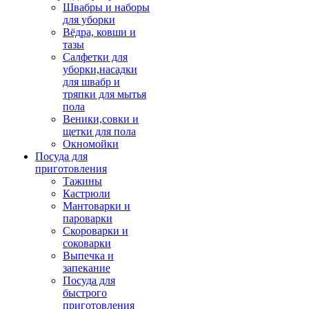
Швабры и наборы
для уборки
Вёдра, ковши и
тазы
Салфетки для
уборки,насадки
для швабр и
тряпки для мытья
пола
Веники,совки и
щетки для пола
Окномойки
Посуда для
приготовления
Тажины
Кастрюли
Мантоварки и
пароварки
Скороварки и
соковарки
Выпечка и
запекание
Посуда для
быстрого
приготовления