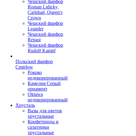
Чешский фарфор
Roman Lidicky,
Carlsbad, Queen's
Crown
Чешский фарфор
Leander
Чешский фарфор
Repast
Чешский фарфор
Rudolf Kampf
Польский фарфор
Сmielow
Рококо
недекорированный
Камелия Серый
орнамент
Oktawa
недекорированный
Хрусталь
Вазы для цветов
хрустальные
Конфетницы и
салатники
хрустальные