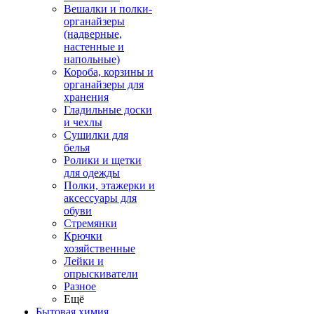
Вешалки и полки-
органайзеры
(надверные,
настенные и
напольные)
Короба, корзины и
органайзеры для
хранения
Гладильные доски
и чехлы
Сушилки для
белья
Ролики и щетки
для одежды
Полки, этажерки и
аксессуары для
обуви
Стремянки
Крючки
хозяйственные
Лейки и
опрыскиватели
Разное
Ещё
Бытовая химия