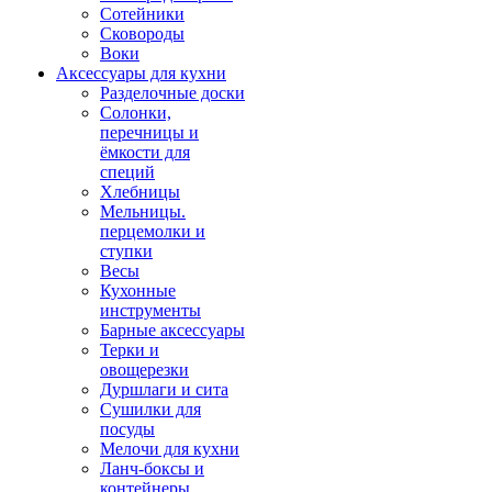
Сотейники
Сковороды
Воки
Аксессуары для кухни
Разделочные доски
Солонки,
перечницы и
ёмкости для
специй
Хлебницы
Мельницы.
перцемолки и
ступки
Весы
Кухонные
инструменты
Барные аксессуары
Терки и
овощерезки
Дуршлаги и сита
Сушилки для
посуды
Мелочи для кухни
Ланч-боксы и
контейнеры