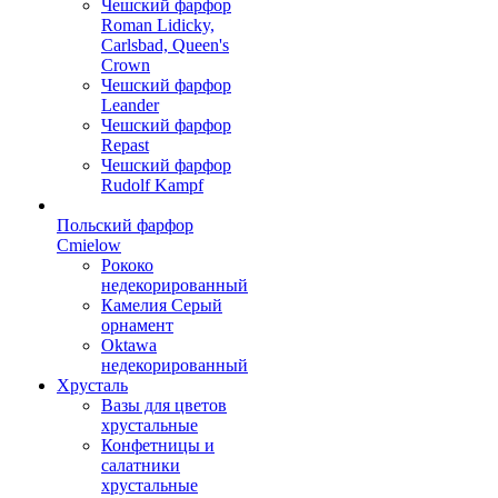
Чешский фарфор
Roman Lidicky,
Carlsbad, Queen's
Crown
Чешский фарфор
Leander
Чешский фарфор
Repast
Чешский фарфор
Rudolf Kampf
Польский фарфор
Сmielow
Рококо
недекорированный
Камелия Серый
орнамент
Oktawa
недекорированный
Хрусталь
Вазы для цветов
хрустальные
Конфетницы и
салатники
хрустальные