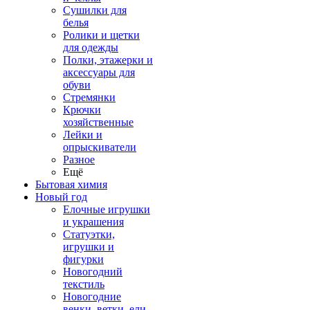
Сушилки для
белья
Ролики и щетки
для одежды
Полки, этажерки и
аксессуары для
обуви
Стремянки
Крючки
хозяйственные
Лейки и
опрыскиватели
Разное
Ещё
Бытовая химия
Новый год
Елочные игрушки
и украшения
Статуэтки,
игрушки и
фигурки
Новогодний
текстиль
Новогодние
венки, ветки, ели