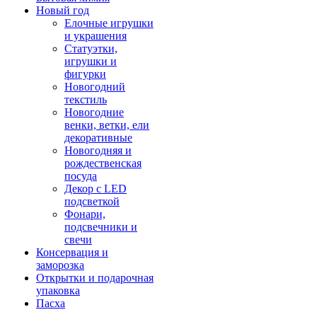
Новый год
Елочные игрушки
и украшения
Статуэтки,
игрушки и
фигурки
Новогодний
текстиль
Новогодние
венки, ветки, ели
декоративные
Новогодняя и
рождественская
посуда
Декор с LED
подсветкой
Фонари,
подсвечники и
свечи
Консервация и
заморозка
Открытки и подарочная
упаковка
Пасха