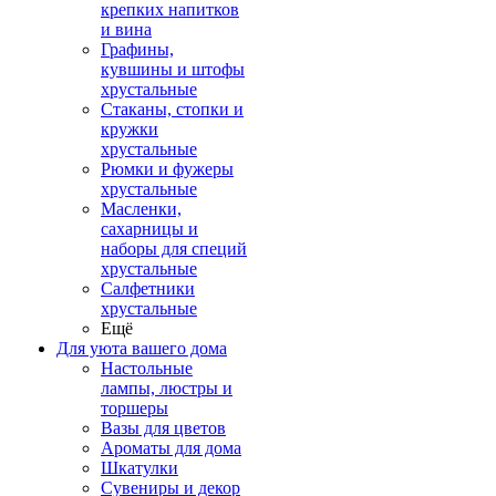
крепких напитков
и вина
Графины,
кувшины и штофы
хрустальные
Стаканы, стопки и
кружки
хрустальные
Рюмки и фужеры
хрустальные
Масленки,
сахарницы и
наборы для специй
хрустальные
Салфетники
хрустальные
Ещё
Для уюта вашего дома
Настольные
лампы, люстры и
торшеры
Вазы для цветов
Ароматы для дома
Шкатулки
Сувениры и декор