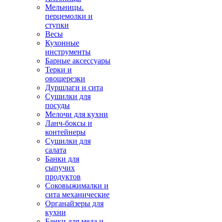
Мельницы.
перцемолки и
ступки
Весы
Кухонные
инструменты
Барные аксессуары
Терки и
овощерезки
Дуршлаги и сита
Сушилки для
посуды
Мелочи для кухни
Ланч-боксы и
контейнеры
Сушилки для
салата
Банки для
сыпучих
продуктов
Соковыжималки и
сита механические
Органайзеры для
кухни
Банки для меда и