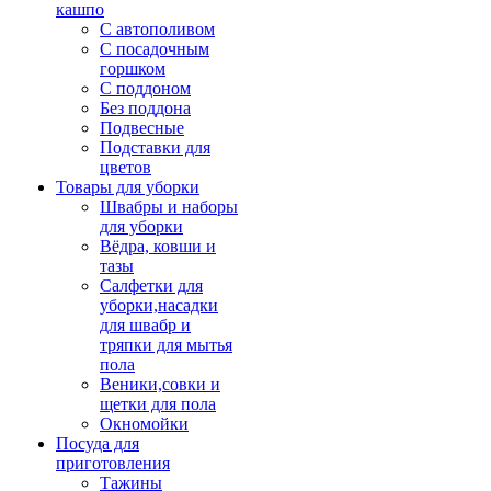
кашпо
С автополивом
С посадочным
горшком
С поддоном
Без поддона
Подвесные
Подставки для
цветов
Товары для уборки
Швабры и наборы
для уборки
Вёдра, ковши и
тазы
Салфетки для
уборки,насадки
для швабр и
тряпки для мытья
пола
Веники,совки и
щетки для пола
Окномойки
Посуда для
приготовления
Тажины