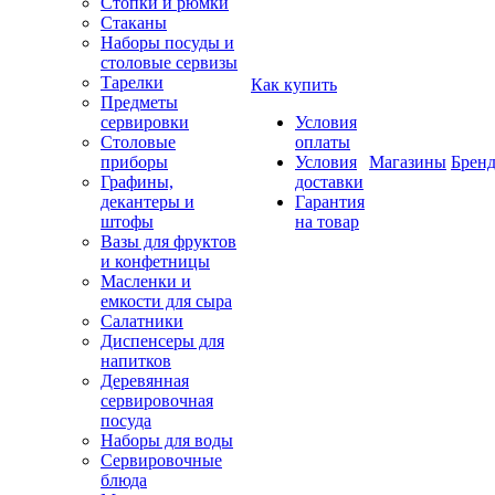
Стопки и рюмки
Стаканы
Наборы посуды и
столовые сервизы
Тарелки
Как купить
Предметы
сервировки
Условия
Столовые
оплаты
приборы
Условия
Магазины
Брен
Графины,
доставки
декантеры и
Гарантия
штофы
на товар
Вазы для фруктов
и конфетницы
Масленки и
емкости для сыра
Салатники
Диспенсеры для
напитков
Деревянная
сервировочная
посуда
Наборы для воды
Сервировочные
блюда