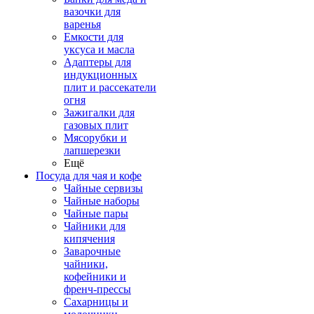
вазочки для
варенья
Емкости для
уксуса и масла
Адаптеры для
индукционных
плит и рассекатели
огня
Зажигалки для
газовых плит
Мясорубки и
лапшерезки
Ещё
Посуда для чая и кофе
Чайные сервизы
Чайные наборы
Чайные пары
Чайники для
кипячения
Заварочные
чайники,
кофейники и
френч-прессы
Сахарницы и