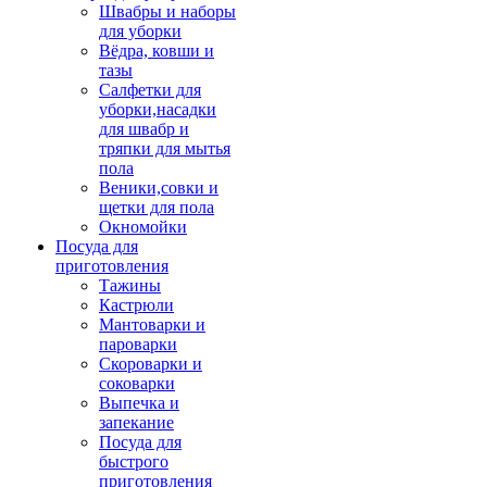
Швабры и наборы
для уборки
Вёдра, ковши и
тазы
Салфетки для
уборки,насадки
для швабр и
тряпки для мытья
пола
Веники,совки и
щетки для пола
Окномойки
Посуда для
приготовления
Тажины
Кастрюли
Мантоварки и
пароварки
Скороварки и
соковарки
Выпечка и
запекание
Посуда для
быстрого
приготовления