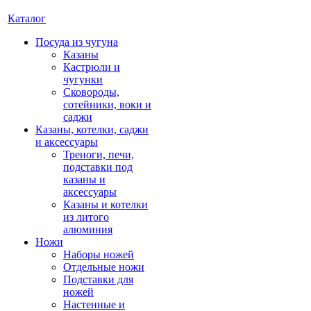
Каталог
Посуда из чугуна
Казаны
Кастрюли и
чугунки
Сковороды,
сотейники, воки и
саджи
Казаны, котелки, саджи
и аксессуары
Треноги, печи,
подставки под
казаны и
аксессуары
Казаны и котелки
из литого
алюминия
Ножи
Наборы ножей
Отдельные ножи
Подставки для
ножей
Настенные и