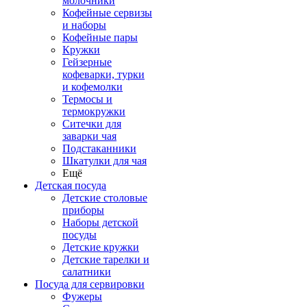
молочники
Кофейные сервизы
и наборы
Кофейные пары
Кружки
Гейзерные
кофеварки, турки
и кофемолки
Термосы и
термокружки
Ситечки для
заварки чая
Подстаканники
Шкатулки для чая
Ещё
Детская посуда
Детские столовые
приборы
Наборы детской
посуды
Детские кружки
Детские тарелки и
салатники
Посуда для сервировки
Фужеры