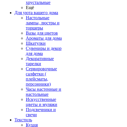
хрустальные
Ещё
Для уюта вашего дома
Настольные
лампы, люстры и
торшеры
Вазы для цветов
Ароматы для дома
Шкатулки
Сувениры и декор
для дома
Декоративные
тарелки
Сервировочные
салфетки (
плейсматы,
персонники)
Часы настенные и
настольные
Искусственные
цветы и муляжи
Подсвечники и
свечи
Текстиль
Кухня