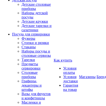
Детская посуда
Детские столовые
приборы
Наборы детской
посуды
Детские кружки
Детские тарелки и
салатники
Посуда для сервировки
Фужеры
Стопки и рюмки
Стаканы
Наборы посуды и
столовые сервизы
Тарелки
Как купить
Предметы
сервировки
Условия
Столовые
оплаты
приборы
Условия
Магазины
Брен
Графины,
доставки
декантеры и
Гарантия
штофы
на товар
Вазы для фруктов
и конфетницы
Масленки и