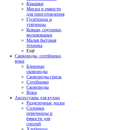
Крышки
Миски и емкости
для приготовления
Гусятницы и
утятницы
Ковши, соусники,
молоковарки
Малая бытовая
техника
Ещё
Сковороды, сотейники,
воки
Блинные
сковороды
Сковороды-гриль
Сотейники
Сковороды
Воки
Аксессуары для кухни
Разделочные доски
Солонки,
перечницы и
ёмкости для
специй
Хлебницы