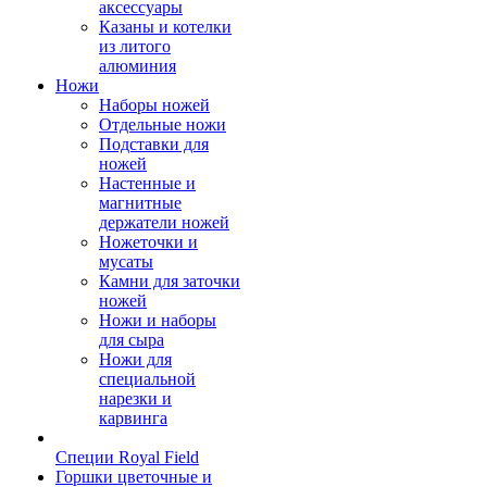
аксессуары
Казаны и котелки
из литого
алюминия
Ножи
Наборы ножей
Отдельные ножи
Подставки для
ножей
Настенные и
магнитные
держатели ножей
Ножеточки и
мусаты
Камни для заточки
ножей
Ножи и наборы
для сыра
Ножи для
специальной
нарезки и
карвинга
Специи Royal Field
Горшки цветочные и