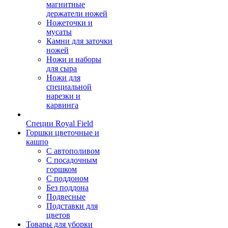
магнитные
держатели ножей
Ножеточки и
мусаты
Камни для заточки
ножей
Ножи и наборы
для сыра
Ножи для
специальной
нарезки и
карвинга
Специи Royal Field
Горшки цветочные и
кашпо
С автополивом
С посадочным
горшком
С поддоном
Без поддона
Подвесные
Подставки для
цветов
Товары для уборки