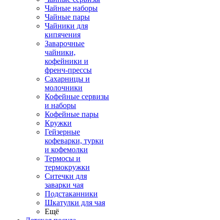
Чайные наборы
Чайные пары
Чайники для
кипячения
Заварочные
чайники,
кофейники и
френч-прессы
Сахарницы и
молочники
Кофейные сервизы
и наборы
Кофейные пары
Кружки
Гейзерные
кофеварки, турки
и кофемолки
Термосы и
термокружки
Ситечки для
заварки чая
Подстаканники
Шкатулки для чая
Ещё