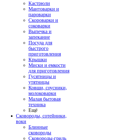
Кастрюли
Мантоварки и
пароварки
Скороварки и
соковарки
Выпечка и
запекание
Посуда для
быстрого
приготовления
Крышки
Миски и емкости
для приготовления
Гусятницы и
утятницы
Ковши, соусники,
молоковарки
Малая бытовая
техника
Ещё
Сковороды, сотейники,
воки
Блинные
сковороды
Сковороды-гриль