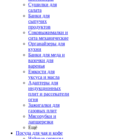
Сушилки для
салата
Банки для
сыпучих
продуктов
Соковыжималки и
сита механические
Органайзеры для
кухни
Банки для меда и
вазочки для
варенья
Емкости для
уксуса и масла
Адаптеры для
индукционных
плит и рассекатели
огня
Зажигалки для
газовых плит
Мясорубки и
лапшерезки
Ещё
Посуда для чая и кофе
Чайные сервизы