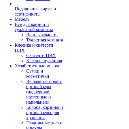
Подарочные карты и
сертификаты
Мебель
Всё для ванной и
туалетной комнаты
Ванная комната
Туалетная комната
Клеенка и скатерти
ПВХ
Скатерти ПВХ
Клеенка рулонная
Хозяйственные мелочи
Сумки и
косметички
Вешалки и полки-
органайзеры
(надверные,
настенные и
напольные)
Короба, корзины и
органайзеры для
хранения
Гладильные доски
и чехлы