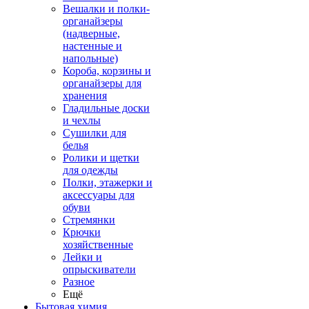
Вешалки и полки-
органайзеры
(надверные,
настенные и
напольные)
Короба, корзины и
органайзеры для
хранения
Гладильные доски
и чехлы
Сушилки для
белья
Ролики и щетки
для одежды
Полки, этажерки и
аксессуары для
обуви
Стремянки
Крючки
хозяйственные
Лейки и
опрыскиватели
Разное
Ещё
Бытовая химия