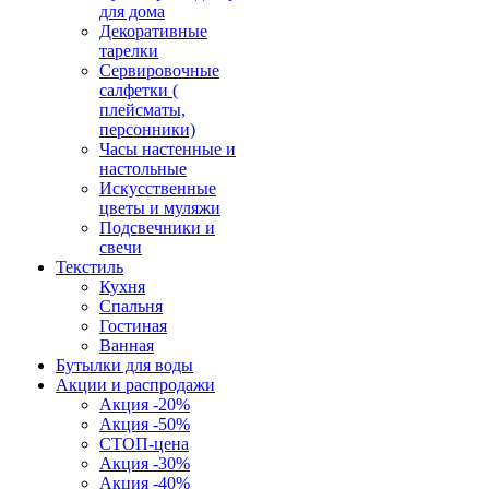
для дома
Декоративные
тарелки
Сервировочные
салфетки (
плейсматы,
персонники)
Часы настенные и
настольные
Искусственные
цветы и муляжи
Подсвечники и
свечи
Текстиль
Кухня
Спальня
Гостиная
Ванная
Бутылки для воды
Акции и распродажи
Акция -20%
Акция -50%
СТОП-цена
Акция -30%
Акция -40%