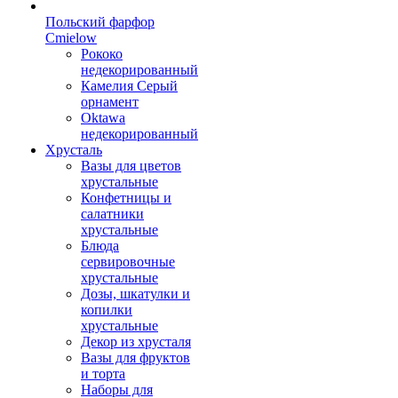
Польский фарфор
Сmielow
Рококо
недекорированный
Камелия Серый
орнамент
Oktawa
недекорированный
Хрусталь
Вазы для цветов
хрустальные
Конфетницы и
салатники
хрустальные
Блюда
сервировочные
хрустальные
Дозы, шкатулки и
копилки
хрустальные
Декор из хрусталя
Вазы для фруктов
и торта
Наборы для