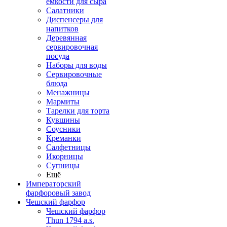
емкости для сыра
Салатники
Диспенсеры для
напитков
Деревянная
сервировочная
посуда
Наборы для воды
Сервировочные
блюда
Менажницы
Мармиты
Тарелки для торта
Кувшины
Соусники
Креманки
Салфетницы
Икорницы
Супницы
Ещё
Императорский
фарфоровый завод
Чешский фарфор
Чешский фарфор
Thun 1794 a.s.