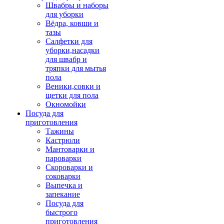
Швабры и наборы
для уборки
Вёдра, ковши и
тазы
Салфетки для
уборки,насадки
для швабр и
тряпки для мытья
пола
Веники,совки и
щетки для пола
Окномойки
Посуда для
приготовления
Тажины
Кастрюли
Мантоварки и
пароварки
Скороварки и
соковарки
Выпечка и
запекание
Посуда для
быстрого
приготовления