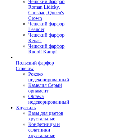
Чешский фарфор
Roman Lidicky,
Carlsbad, Queen's
Crown
Чешский фарфор
Leander
Чешский фарфор
Repast
Чешский фарфор
Rudolf Kampf
Польский фарфор
Сmielow
Рококо
недекорированный
Камелия Серый
орнамент
Oktawa
недекорированный
Хрусталь
Вазы для цветов
хрустальные
Конфетницы и
салатники
хрустальные