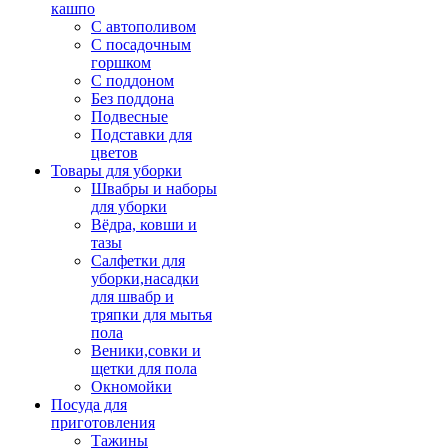
кашпо
С автополивом
С посадочным
горшком
С поддоном
Без поддона
Подвесные
Подставки для
цветов
Товары для уборки
Швабры и наборы
для уборки
Вёдра, ковши и
тазы
Салфетки для
уборки,насадки
для швабр и
тряпки для мытья
пола
Веники,совки и
щетки для пола
Окномойки
Посуда для
приготовления
Тажины