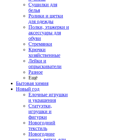
Сушилки для
белья
Ролики и щетки
для одежды
Полки, этажерки и
аксессуары для
обуви
Стремянки
Крючки
хозяйственные
Лейки и
опрыскиватели
Разное
Ещё
Бытовая химия
Новый год
Елочные игрушки
и украшения
Статуэтки,
игрушки и
фигурки
Новогодний
текстиль
Новогодние
венки, ветки, ели