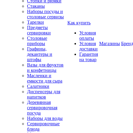
Стопки и рюмки
Стаканы
Наборы посуды и
столовые сервизы
Тарелки
Как купить
Предметы
сервировки
Условия
Столовые
оплаты
приборы
Условия
Магазины
Брен
Графины,
доставки
декантеры и
Гарантия
штофы
на товар
Вазы для фруктов
и конфетницы
Масленки и
емкости для сыра
Салатники
Диспенсеры для
напитков
Деревянная
сервировочная
посуда
Наборы для воды
Сервировочные
блюда