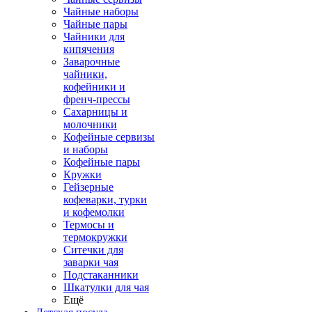
Чайные наборы
Чайные пары
Чайники для
кипячения
Заварочные
чайники,
кофейники и
френч-прессы
Сахарницы и
молочники
Кофейные сервизы
и наборы
Кофейные пары
Кружки
Гейзерные
кофеварки, турки
и кофемолки
Термосы и
термокружки
Ситечки для
заварки чая
Подстаканники
Шкатулки для чая
Ещё