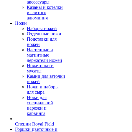
аксессуары
Казаны и котелки
из литого
алюминия
Ножи
Наборы ножей
Отдельные ножи
Подставки для
ножей
Настенные и
магнитные
держатели ножей
Ножеточки и
мусаты
Камни для заточки
ножей
Ножи и наборы
для сыра
Ножи для
специальной
нарезки и
карвинга
Специи Royal Field
Горшки цветочные и