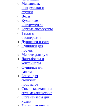
Мельницы.
перцемолки и
ступки
Весы
Кухонные
инструменты
Барные аксессуары
Терки и
овощерезки
Дуршлаги и сита
Сушилки для
посуды
Мелочи для кухни
Ланч-боксы и
контейнеры
Сушилки для
салата
Банки для
сыпучих
продуктов
Соковыжималки и
сита механические
Органайзеры для
кухни
Банки для меда и