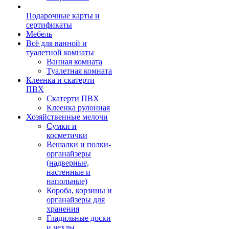
Подарочные карты и
сертификаты
Мебель
Всё для ванной и
туалетной комнаты
Ванная комната
Туалетная комната
Клеенка и скатерти
ПВХ
Скатерти ПВХ
Клеенка рулонная
Хозяйственные мелочи
Сумки и
косметички
Вешалки и полки-
органайзеры
(надверные,
настенные и
напольные)
Короба, корзины и
органайзеры для
хранения
Гладильные доски
и чехлы