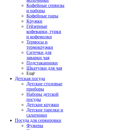
молочники
Кофейные сервизы
и наборы
Кофейные пары
Кружки
Гейзерные
кофеварки, турки
и кофемолки
Термосы и
термокружки
Ситечки для
заварки чая
Подстаканники
Шкатулки для чая
Ещё
Детская посуда
Детские столовые
приборы
Наборы детской
посуды
Детские кружки
Детские тарелки и
салатники
Посуда для сервировки
Фужеры