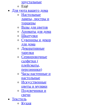
хрустальные
Ещё
Для уюта вашего дома
Настольные
лампы, люстры и
торшеры
Вазы для цветов
Ароматы для дома
Шкатулки
Сувениры и декор
для дома
Декоративные
тарелки
Сервировочные
салфетки (
плейсматы,
персонники)
Часы настенные и
настольные
Искусственные
цветы и муляжи
Подсвечники и
свечи
Текстиль
Кухня