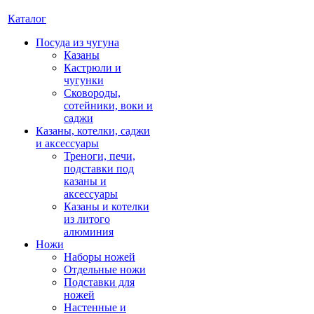
Каталог
Посуда из чугуна
Казаны
Кастрюли и
чугунки
Сковороды,
сотейники, воки и
саджи
Казаны, котелки, саджи
и аксессуары
Треноги, печи,
подставки под
казаны и
аксессуары
Казаны и котелки
из литого
алюминия
Ножи
Наборы ножей
Отдельные ножи
Подставки для
ножей
Настенные и