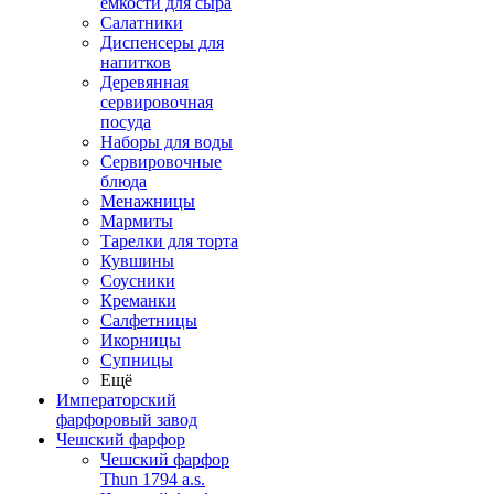
емкости для сыра
Салатники
Диспенсеры для
напитков
Деревянная
сервировочная
посуда
Наборы для воды
Сервировочные
блюда
Менажницы
Мармиты
Тарелки для торта
Кувшины
Соусники
Креманки
Салфетницы
Икорницы
Супницы
Ещё
Императорский
фарфоровый завод
Чешский фарфор
Чешский фарфор
Thun 1794 a.s.