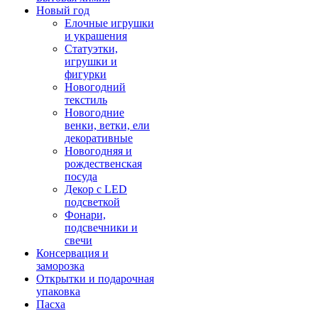
Новый год
Елочные игрушки
и украшения
Статуэтки,
игрушки и
фигурки
Новогодний
текстиль
Новогодние
венки, ветки, ели
декоративные
Новогодняя и
рождественская
посуда
Декор с LED
подсветкой
Фонари,
подсвечники и
свечи
Консервация и
заморозка
Открытки и подарочная
упаковка
Пасха