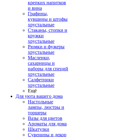
крепких напитков
и вина
Графины,
кувшины и штофы
хрустальные
Стаканы, стопки и
кружки
хрустальные
Рюмки и фужеры
хрустальные
Масленки,
сахарницы и
наборы для специй
хрустальные
Салфетники
хрустальные
Ещё
Для уюта вашего дома
Настольные
лампы, люстры и
торшеры
Вазы для цветов
Ароматы для дома
Шкатулки
Сувениры и декор