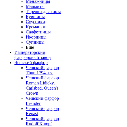
Менажницы
Мармиты
Тарелки для торта
Кувшины
Соусники
Креманки
Салфетницы
Икорницы
Супницы
Ещё
Императорский
фарфоровый завод
Чешский фарфор
Чешский фарфор
Thun 1794 a.s.
Чешский фарфор
Roman Lidicky,
Carlsbad, Queen's
Crown
Чешский фарфор
Leander
Чешский фарфор
Repast
Чешский фарфор
Rudolf Kampf