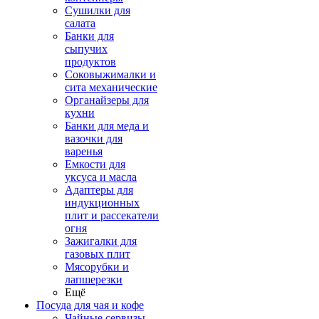
Сушилки для
салата
Банки для
сыпучих
продуктов
Соковыжималки и
сита механические
Органайзеры для
кухни
Банки для меда и
вазочки для
варенья
Емкости для
уксуса и масла
Адаптеры для
индукционных
плит и рассекатели
огня
Зажигалки для
газовых плит
Мясорубки и
лапшерезки
Ещё
Посуда для чая и кофе
Чайные сервизы