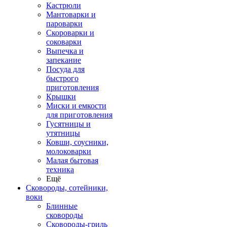
Кастрюли
Мантоварки и
пароварки
Скороварки и
соковарки
Выпечка и
запекание
Посуда для
быстрого
приготовления
Крышки
Миски и емкости
для приготовления
Гусятницы и
утятницы
Ковши, соусники,
молоковарки
Малая бытовая
техника
Ещё
Сковороды, сотейники,
воки
Блинные
сковороды
Сковороды-гриль