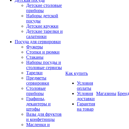
Детская посуда
Детские столовые
приборы
Наборы детской
посуды
Детские кружки
Детские тарелки и
салатники
Посуда для сервировки
Фужеры
Стопки и рюмки
Стаканы
Наборы посуды и
столовые сервизы
Тарелки
Как купить
Предметы
сервировки
Условия
Столовые
оплаты
приборы
Условия
Магазины
Брен
Графины,
доставки
декантеры и
Гарантия
штофы
на товар
Вазы для фруктов
и конфетницы
Масленки и