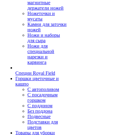
магнитные
держатели ножей
Ножеточки и
мусаты
Камни для заточки
ножей
Ножи и наборы
для сыра
Ножи для
специальной
нарезки и
карвинга
Специи Royal Field
Горшки цветочные и
кашпо
С автополивом
С посадочным
горшком
С поддоном
Без поддона
Подвесные
Подставки для
цветов
Товары для уборки