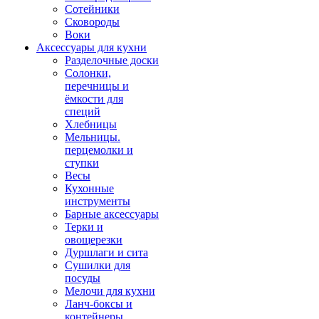
Сотейники
Сковороды
Воки
Аксессуары для кухни
Разделочные доски
Солонки,
перечницы и
ёмкости для
специй
Хлебницы
Мельницы.
перцемолки и
ступки
Весы
Кухонные
инструменты
Барные аксессуары
Терки и
овощерезки
Дуршлаги и сита
Сушилки для
посуды
Мелочи для кухни
Ланч-боксы и
контейнеры