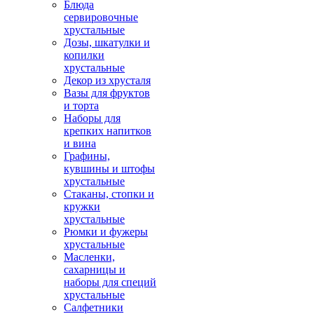
Блюда
сервировочные
хрустальные
Дозы, шкатулки и
копилки
хрустальные
Декор из хрусталя
Вазы для фруктов
и торта
Наборы для
крепких напитков
и вина
Графины,
кувшины и штофы
хрустальные
Стаканы, стопки и
кружки
хрустальные
Рюмки и фужеры
хрустальные
Масленки,
сахарницы и
наборы для специй
хрустальные
Салфетники