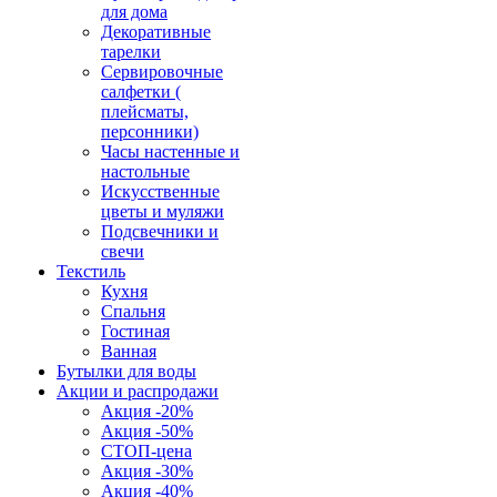
для дома
Декоративные
тарелки
Сервировочные
салфетки (
плейсматы,
персонники)
Часы настенные и
настольные
Искусственные
цветы и муляжи
Подсвечники и
свечи
Текстиль
Кухня
Спальня
Гостиная
Ванная
Бутылки для воды
Акции и распродажи
Акция -20%
Акция -50%
СТОП-цена
Акция -30%
Акция -40%