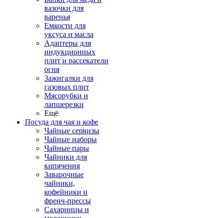
вазочки для
варенья
Емкости для
уксуса и масла
Адаптеры для
индукционных
плит и рассекатели
огня
Зажигалки для
газовых плит
Мясорубки и
лапшерезки
Ещё
Посуда для чая и кофе
Чайные сервизы
Чайные наборы
Чайные пары
Чайники для
кипячения
Заварочные
чайники,
кофейники и
френч-прессы
Сахарницы и