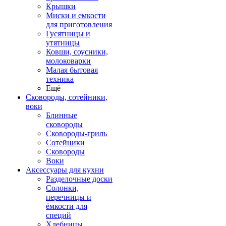
Крышки
Миски и емкости
для приготовления
Гусятницы и
утятницы
Ковши, соусники,
молоковарки
Малая бытовая
техника
Ещё
Сковороды, сотейники,
воки
Блинные
сковороды
Сковороды-гриль
Сотейники
Сковороды
Воки
Аксессуары для кухни
Разделочные доски
Солонки,
перечницы и
ёмкости для
специй
Хлебницы