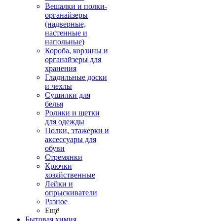
Вешалки и полки-
органайзеры
(надверные,
настенные и
напольные)
Короба, корзины и
органайзеры для
хранения
Гладильные доски
и чехлы
Сушилки для
белья
Ролики и щетки
для одежды
Полки, этажерки и
аксессуары для
обуви
Стремянки
Крючки
хозяйственные
Лейки и
опрыскиватели
Разное
Ещё
Бытовая химия