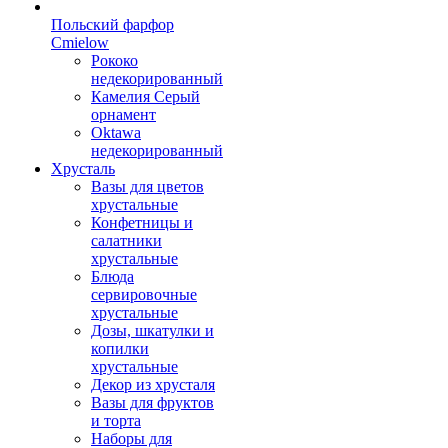
Польский фарфор
Сmielow
Рококо
недекорированный
Камелия Серый
орнамент
Oktawa
недекорированный
Хрусталь
Вазы для цветов
хрустальные
Конфетницы и
салатники
хрустальные
Блюда
сервировочные
хрустальные
Дозы, шкатулки и
копилки
хрустальные
Декор из хрусталя
Вазы для фруктов
и торта
Наборы для