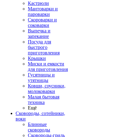
Кастрюли
Мантоварки и
пароварки
Скороварки и
соковарки
Выпечка и
запекание
Посуда для
быстрого
приготовления
Крышки
Миски и емкости
для приготовления
Гусятницы и
утятницы
Ковши, соусники,
молоковарки
Малая бытовая
техника
Ещё
Сковороды, сотейники,
воки
Блинные
сковороды
Сковороды-гриль