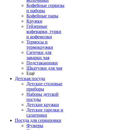
молочники
Кофейные сервизы
и наборы
Кофейные пары
Кружки
Гейзерные
кофеварки, турки
и кофемолки
Термосы и
термокружки
Ситечки для
заварки чая
Подстаканники
Шкатулки для чая
Ещё
Детская посуда
Детские столовые
приборы
Наборы детской
посуды
Детские кружки
Детские тарелки и
салатники
Посуда для сервировки
Фужеры