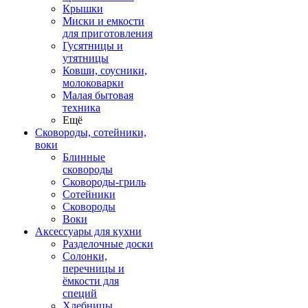
Крышки
Миски и емкости
для приготовления
Гусятницы и
утятницы
Ковши, соусники,
молоковарки
Малая бытовая
техника
Ещё
Сковороды, сотейники,
воки
Блинные
сковороды
Сковороды-гриль
Сотейники
Сковороды
Воки
Аксессуары для кухни
Разделочные доски
Солонки,
перечницы и
ёмкости для
специй
Хлебницы