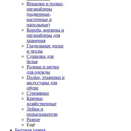
Вешалки и полки-
органайзеры
(надверные,
настенные и
напольные)
Короба, корзины и
органайзеры для
хранения
Гладильные доски
и чехлы
Сушилки для
белья
Ролики и щетки
для одежды
Полки, этажерки и
аксессуары для
обуви
Стремянки
Крючки
хозяйственные
Лейки и
опрыскиватели
Разное
Ещё
Бытовая химия