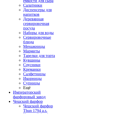
емкости для сыра
Салатники
Диспенсеры для
напитков
Деревянная
сервировочная
посуда
Наборы для воды
Сервировочные
блюда
Менажницы
Мармиты
Тарелки для торта
Кувшины
Соусники
Креманки
Салфетницы
Икорницы
Супницы
Ещё
Императорский
фарфоровый завод
Чешский фарфор
Чешский фарфор
Thun 1794 a.s.