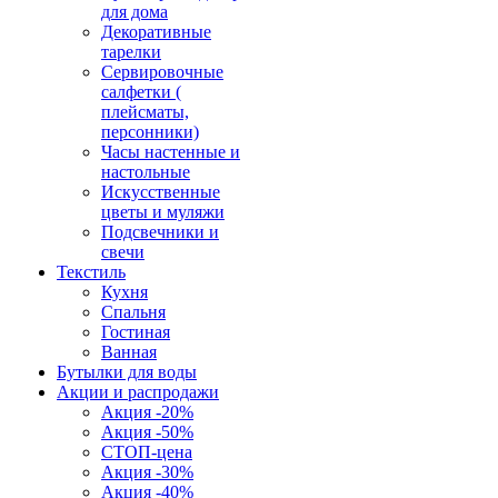
для дома
Декоративные
тарелки
Сервировочные
салфетки (
плейсматы,
персонники)
Часы настенные и
настольные
Искусственные
цветы и муляжи
Подсвечники и
свечи
Текстиль
Кухня
Спальня
Гостиная
Ванная
Бутылки для воды
Акции и распродажи
Акция -20%
Акция -50%
СТОП-цена
Акция -30%
Акция -40%