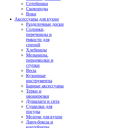
Сотейники
Сковороды
Воки
Аксессуары для кухни
Разделочные доски
Солонки,
перечницы и
ёмкости для
специй
Хлебницы
Мельницы.
перцемолки и
ступки
Весы
Кухонные
инструменты
Барные аксессуары
Терки и
овощерезки
Дуршлаги и сита
Сушилки для
посуды
Мелочи для кухни
Ланч-боксы и
контейнеры