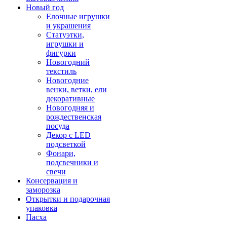
Новый год
Елочные игрушки
и украшения
Статуэтки,
игрушки и
фигурки
Новогодний
текстиль
Новогодние
венки, ветки, ели
декоративные
Новогодняя и
рождественская
посуда
Декор с LED
подсветкой
Фонари,
подсвечники и
свечи
Консервация и
заморозка
Открытки и подарочная
упаковка
Пасха