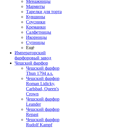
Менажницы
Мармиты
Тарелки для торта
Кувшины
Соусники
Креманки
Салфетницы
Икорницы
Супницы
Ещё
Императорский
фарфоровый завод
Чешский фарфор
Чешский фарфор
Thun 1794 a.s.
Чешский фарфор
Roman Lidicky,
Carlsbad, Queen's
Crown
Чешский фарфор
Leander
Чешский фарфор
Repast
Чешский фарфор
Rudolf Kampf