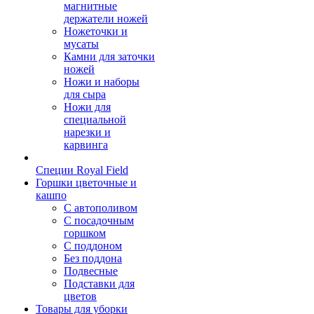
магнитные
держатели ножей
Ножеточки и
мусаты
Камни для заточки
ножей
Ножи и наборы
для сыра
Ножи для
специальной
нарезки и
карвинга
Специи Royal Field
Горшки цветочные и
кашпо
С автополивом
С посадочным
горшком
С поддоном
Без поддона
Подвесные
Подставки для
цветов
Товары для уборки