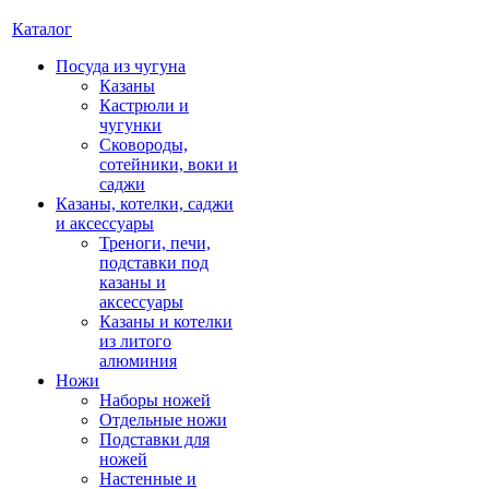
Каталог
Посуда из чугуна
Казаны
Кастрюли и
чугунки
Сковороды,
сотейники, воки и
саджи
Казаны, котелки, саджи
и аксессуары
Треноги, печи,
подставки под
казаны и
аксессуары
Казаны и котелки
из литого
алюминия
Ножи
Наборы ножей
Отдельные ножи
Подставки для
ножей
Настенные и