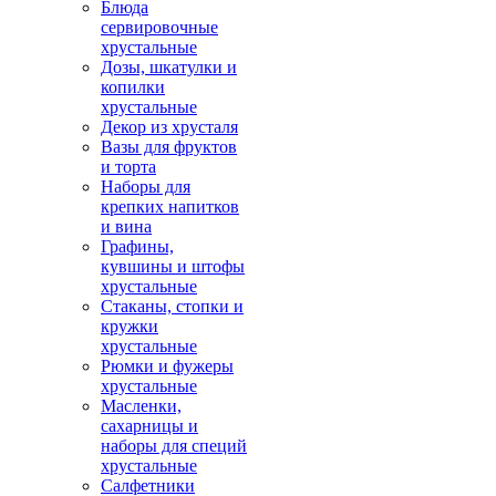
Блюда
сервировочные
хрустальные
Дозы, шкатулки и
копилки
хрустальные
Декор из хрусталя
Вазы для фруктов
и торта
Наборы для
крепких напитков
и вина
Графины,
кувшины и штофы
хрустальные
Стаканы, стопки и
кружки
хрустальные
Рюмки и фужеры
хрустальные
Масленки,
сахарницы и
наборы для специй
хрустальные
Салфетники