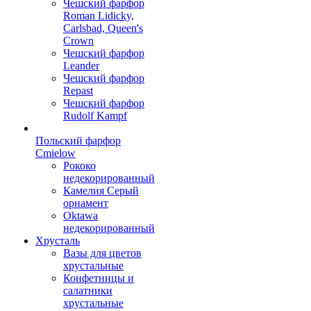
Чешский фарфор
Roman Lidicky,
Carlsbad, Queen's
Crown
Чешский фарфор
Leander
Чешский фарфор
Repast
Чешский фарфор
Rudolf Kampf
Польский фарфор
Сmielow
Рококо
недекорированный
Камелия Серый
орнамент
Oktawa
недекорированный
Хрусталь
Вазы для цветов
хрустальные
Конфетницы и
салатники
хрустальные