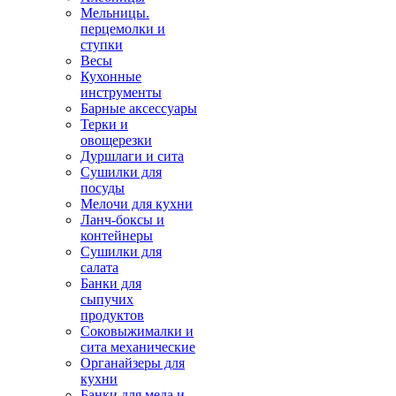
Мельницы.
перцемолки и
ступки
Весы
Кухонные
инструменты
Барные аксессуары
Терки и
овощерезки
Дуршлаги и сита
Сушилки для
посуды
Мелочи для кухни
Ланч-боксы и
контейнеры
Сушилки для
салата
Банки для
сыпучих
продуктов
Соковыжималки и
сита механические
Органайзеры для
кухни
Банки для меда и