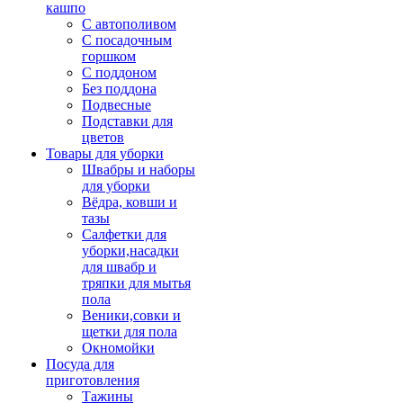
кашпо
С автополивом
С посадочным
горшком
С поддоном
Без поддона
Подвесные
Подставки для
цветов
Товары для уборки
Швабры и наборы
для уборки
Вёдра, ковши и
тазы
Салфетки для
уборки,насадки
для швабр и
тряпки для мытья
пола
Веники,совки и
щетки для пола
Окномойки
Посуда для
приготовления
Тажины