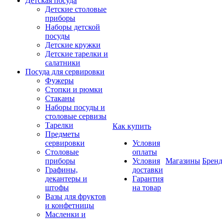
Детская посуда
Детские столовые
приборы
Наборы детской
посуды
Детские кружки
Детские тарелки и
салатники
Посуда для сервировки
Фужеры
Стопки и рюмки
Стаканы
Наборы посуды и
столовые сервизы
Тарелки
Как купить
Предметы
сервировки
Условия
Столовые
оплаты
приборы
Условия
Магазины
Брен
Графины,
доставки
декантеры и
Гарантия
штофы
на товар
Вазы для фруктов
и конфетницы
Масленки и