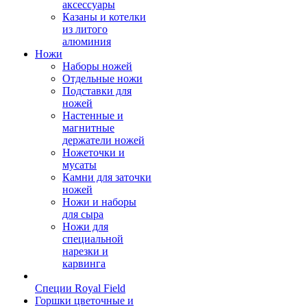
аксессуары
Казаны и котелки
из литого
алюминия
Ножи
Наборы ножей
Отдельные ножи
Подставки для
ножей
Настенные и
магнитные
держатели ножей
Ножеточки и
мусаты
Камни для заточки
ножей
Ножи и наборы
для сыра
Ножи для
специальной
нарезки и
карвинга
Специи Royal Field
Горшки цветочные и