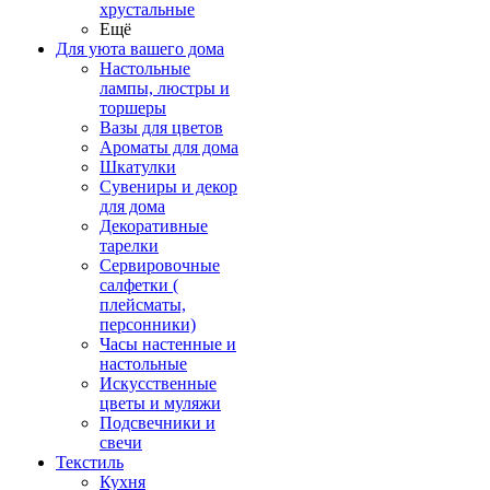
хрустальные
Ещё
Для уюта вашего дома
Настольные
лампы, люстры и
торшеры
Вазы для цветов
Ароматы для дома
Шкатулки
Сувениры и декор
для дома
Декоративные
тарелки
Сервировочные
салфетки (
плейсматы,
персонники)
Часы настенные и
настольные
Искусственные
цветы и муляжи
Подсвечники и
свечи
Текстиль
Кухня