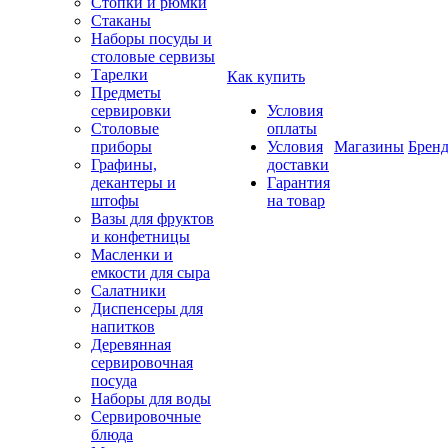
Стопки и рюмки
Стаканы
Наборы посуды и
столовые сервизы
Тарелки
Как купить
Предметы
сервировки
Условия
Столовые
оплаты
приборы
Условия
Магазины
Брен
Графины,
доставки
декантеры и
Гарантия
штофы
на товар
Вазы для фруктов
и конфетницы
Масленки и
емкости для сыра
Салатники
Диспенсеры для
напитков
Деревянная
сервировочная
посуда
Наборы для воды
Сервировочные
блюда