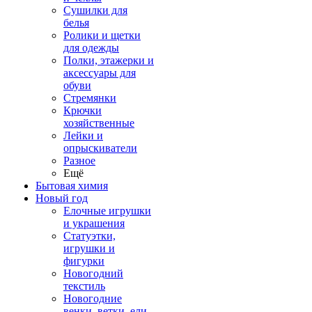
Сушилки для
белья
Ролики и щетки
для одежды
Полки, этажерки и
аксессуары для
обуви
Стремянки
Крючки
хозяйственные
Лейки и
опрыскиватели
Разное
Ещё
Бытовая химия
Новый год
Елочные игрушки
и украшения
Статуэтки,
игрушки и
фигурки
Новогодний
текстиль
Новогодние
венки, ветки, ели