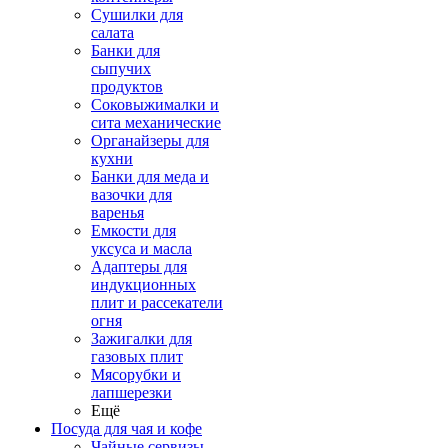
Сушилки для
салата
Банки для
сыпучих
продуктов
Соковыжималки и
сита механические
Органайзеры для
кухни
Банки для меда и
вазочки для
варенья
Емкости для
уксуса и масла
Адаптеры для
индукционных
плит и рассекатели
огня
Зажигалки для
газовых плит
Мясорубки и
лапшерезки
Ещё
Посуда для чая и кофе
Чайные сервизы