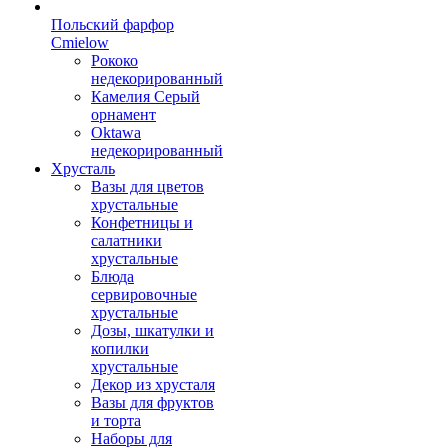
Польский фарфор
Сmielow
Рококо
недекорированный
Камелия Серый
орнамент
Oktawa
недекорированный
Хрусталь
Вазы для цветов
хрустальные
Конфетницы и
салатники
хрустальные
Блюда
сервировочные
хрустальные
Дозы, шкатулки и
копилки
хрустальные
Декор из хрусталя
Вазы для фруктов
и торта
Наборы для