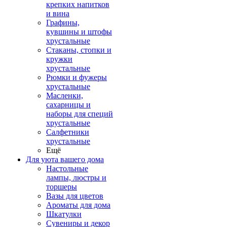
крепких напитков
и вина
Графины,
кувшины и штофы
хрустальные
Стаканы, стопки и
кружки
хрустальные
Рюмки и фужеры
хрустальные
Масленки,
сахарницы и
наборы для специй
хрустальные
Салфетники
хрустальные
Ещё
Для уюта вашего дома
Настольные
лампы, люстры и
торшеры
Вазы для цветов
Ароматы для дома
Шкатулки
Сувениры и декор