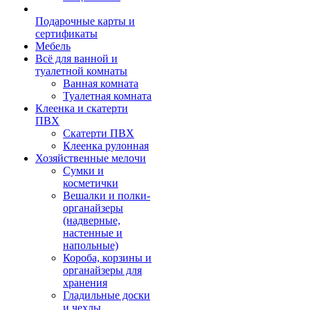
Подарочные карты и
сертификаты
Мебель
Всё для ванной и
туалетной комнаты
Ванная комната
Туалетная комната
Клеенка и скатерти
ПВХ
Скатерти ПВХ
Клеенка рулонная
Хозяйственные мелочи
Сумки и
косметички
Вешалки и полки-
органайзеры
(надверные,
настенные и
напольные)
Короба, корзины и
органайзеры для
хранения
Гладильные доски
и чехлы