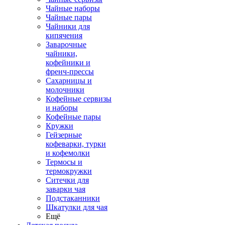
Чайные наборы
Чайные пары
Чайники для
кипячения
Заварочные
чайники,
кофейники и
френч-прессы
Сахарницы и
молочники
Кофейные сервизы
и наборы
Кофейные пары
Кружки
Гейзерные
кофеварки, турки
и кофемолки
Термосы и
термокружки
Ситечки для
заварки чая
Подстаканники
Шкатулки для чая
Ещё