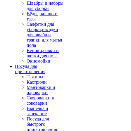
Швабры и наборы
для уборки
Вёдра, ковши и
тазы
Салфетки для
уборки,насадки
для швабр и
тряпки для мытья
пола
Веники,совки и
щетки для пола
Окномойки
Посуда для
приготовления
Тажины
Кастрюли
Мантоварки и
пароварки
Скороварки и
соковарки
Выпечка и
запекание
Посуда для
быстрого
приготовления