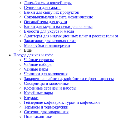
Ланч-боксы и контейнеры
Сушилки для салата
Банки для сыпучих продуктов
Соковыжималки и сита механические
Органайзеры для кухни
Банки для меда и вазочки для варенья
Емкости для уксуса и масла
Адаптеры для индукционных плит и рассекатели о
Зажигалки для газовых плит
Мясорубки и лапшерезки
Ещё
Посуда для чая и кофе
Чайные сервизы
Чайные наборы
Чайные пары
Чайники для кипячения
Заварочные чайники, кофейники и френч-прессы
Сахарницы и молочники
Кофейные сервизы и наборы
Кофейные пары
Кружки
Гейзерные кофеварки, турки и кофемолки
Термосы и термокружки
Ситечки для заварки чая
Подстаканники