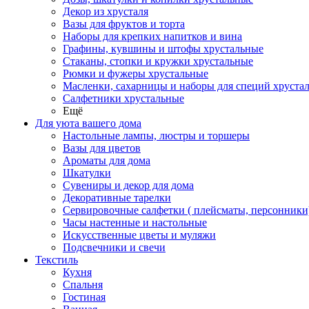
Декор из хрусталя
Вазы для фруктов и торта
Наборы для крепких напитков и вина
Графины, кувшины и штофы хрустальные
Стаканы, стопки и кружки хрустальные
Рюмки и фужеры хрустальные
Масленки, сахарницы и наборы для специй хруста
Салфетники хрустальные
Ещё
Для уюта вашего дома
Настольные лампы, люстры и торшеры
Вазы для цветов
Ароматы для дома
Шкатулки
Сувениры и декор для дома
Декоративные тарелки
Сервировочные салфетки ( плейсматы, персонники
Часы настенные и настольные
Искусственные цветы и муляжи
Подсвечники и свечи
Текстиль
Кухня
Спальня
Гостиная