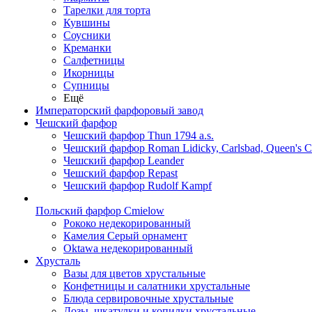
Тарелки для торта
Кувшины
Соусники
Креманки
Салфетницы
Икорницы
Супницы
Ещё
Императорский фарфоровый завод
Чешский фарфор
Чешский фарфор Thun 1794 a.s.
Чешский фарфор Roman Lidicky, Carlsbad, Queen's 
Чешский фарфор Leander
Чешский фарфор Repast
Чешский фарфор Rudolf Kampf
Польский фарфор Сmielow
Рококо недекорированный
Камелия Серый орнамент
Oktawa недекорированный
Хрусталь
Вазы для цветов хрустальные
Конфетницы и салатники хрустальные
Блюда сервировочные хрустальные
Дозы, шкатулки и копилки хрустальные