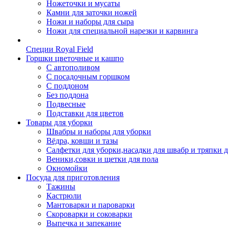
Ножеточки и мусаты
Камни для заточки ножей
Ножи и наборы для сыра
Ножи для специальной нарезки и карвинга
Специи Royal Field
Горшки цветочные и кашпо
С автополивом
С посадочным горшком
С поддоном
Без поддона
Подвесные
Подставки для цветов
Товары для уборки
Швабры и наборы для уборки
Вёдра, ковши и тазы
Салфетки для уборки,насадки для швабр и тряпки 
Веники,совки и щетки для пола
Окномойки
Посуда для приготовления
Тажины
Кастрюли
Мантоварки и пароварки
Скороварки и соковарки
Выпечка и запекание