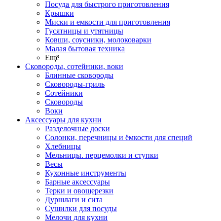
Посуда для быстрого приготовления
Крышки
Миски и емкости для приготовления
Гусятницы и утятницы
Ковши, соусники, молоковарки
Малая бытовая техника
Ещё
Сковороды, сотейники, воки
Блинные сковороды
Сковороды-гриль
Сотейники
Сковороды
Воки
Аксессуары для кухни
Разделочные доски
Солонки, перечницы и ёмкости для специй
Хлебницы
Мельницы. перцемолки и ступки
Весы
Кухонные инструменты
Барные аксессуары
Терки и овощерезки
Дуршлаги и сита
Сушилки для посуды
Мелочи для кухни