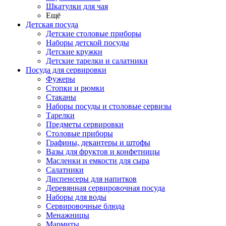
Шкатулки для чая
Ещё
Детская посуда
Детские столовые приборы
Наборы детской посуды
Детские кружки
Детские тарелки и салатники
Посуда для сервировки
Фужеры
Стопки и рюмки
Стаканы
Наборы посуды и столовые сервизы
Тарелки
Предметы сервировки
Столовые приборы
Графины, декантеры и штофы
Вазы для фруктов и конфетницы
Масленки и емкости для сыра
Салатники
Диспенсеры для напитков
Деревянная сервировочная посуда
Наборы для воды
Сервировочные блюда
Менажницы
Мармиты