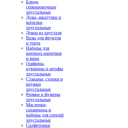
Блюда
сервировочные
хрустальные
Дозы, шкатулки и
копилки
хрустальные
Декор из хрусталя
Вазы для фруктов
и торта
Наборы для
крепких напитков
и вина
Графины,
кувшины и штофы
хрустальные
Стаканы, стопки и
кружки
хрустальные
Рюмки и фужеры
хрустальные
Масленки,
сахарницы и
наборы для специй
хрустальные
Салфетники