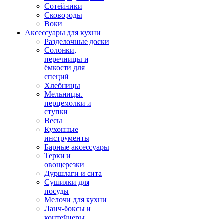
Сотейники
Сковороды
Воки
Аксессуары для кухни
Разделочные доски
Солонки,
перечницы и
ёмкости для
специй
Хлебницы
Мельницы.
перцемолки и
ступки
Весы
Кухонные
инструменты
Барные аксессуары
Терки и
овощерезки
Дуршлаги и сита
Сушилки для
посуды
Мелочи для кухни
Ланч-боксы и
контейнеры