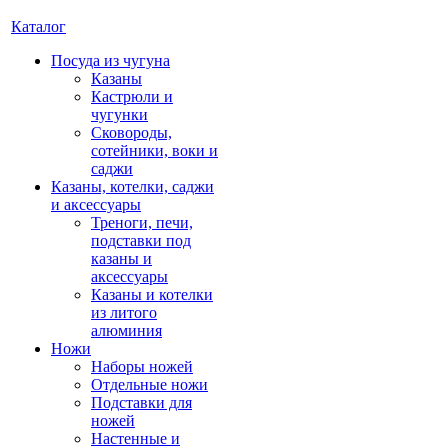
Каталог
Посуда из чугуна
Казаны
Кастрюли и
чугунки
Сковороды,
сотейники, воки и
саджи
Казаны, котелки, саджи
и аксессуары
Треноги, печи,
подставки под
казаны и
аксессуары
Казаны и котелки
из литого
алюминия
Ножи
Наборы ножей
Отдельные ножи
Подставки для
ножей
Настенные и