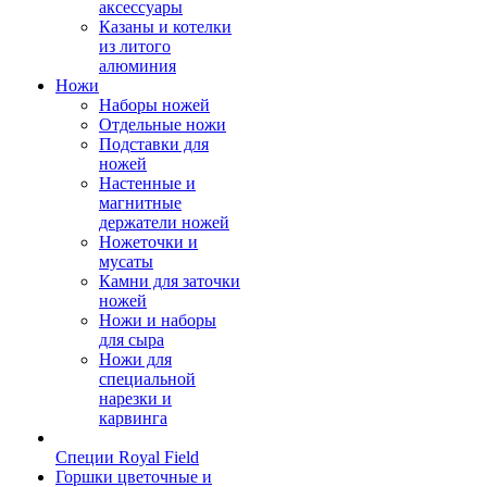
аксессуары
Казаны и котелки
из литого
алюминия
Ножи
Наборы ножей
Отдельные ножи
Подставки для
ножей
Настенные и
магнитные
держатели ножей
Ножеточки и
мусаты
Камни для заточки
ножей
Ножи и наборы
для сыра
Ножи для
специальной
нарезки и
карвинга
Специи Royal Field
Горшки цветочные и