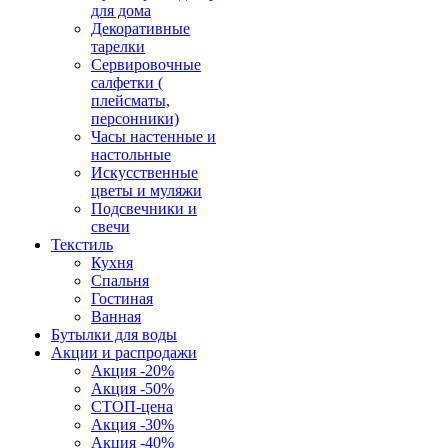
для дома
Декоративные
тарелки
Сервировочные
салфетки (
плейсматы,
персонники)
Часы настенные и
настольные
Искусственные
цветы и муляжи
Подсвечники и
свечи
Текстиль
Кухня
Спальня
Гостиная
Ванная
Бутылки для воды
Акции и распродажи
Акция -20%
Акция -50%
СТОП-цена
Акция -30%
Акция -40%