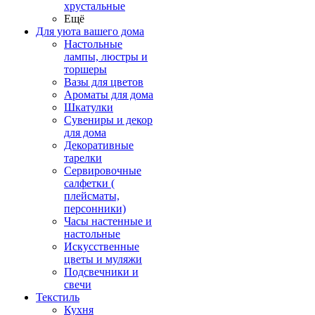
хрустальные
Ещё
Для уюта вашего дома
Настольные
лампы, люстры и
торшеры
Вазы для цветов
Ароматы для дома
Шкатулки
Сувениры и декор
для дома
Декоративные
тарелки
Сервировочные
салфетки (
плейсматы,
персонники)
Часы настенные и
настольные
Искусственные
цветы и муляжи
Подсвечники и
свечи
Текстиль
Кухня