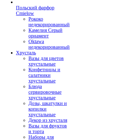
Польский фарфор
Сmielow
Рококо
недекорированный
Камелия Серый
орнамент
Oktawa
недекорированный
Хрусталь
Вазы для цветов
хрустальные
Конфетницы и
салатники
хрустальные
Блюда
сервировочные
хрустальные
Дозы, шкатулки и
копилки
хрустальные
Декор из хрусталя
Вазы для фруктов
и торта
Наборы для