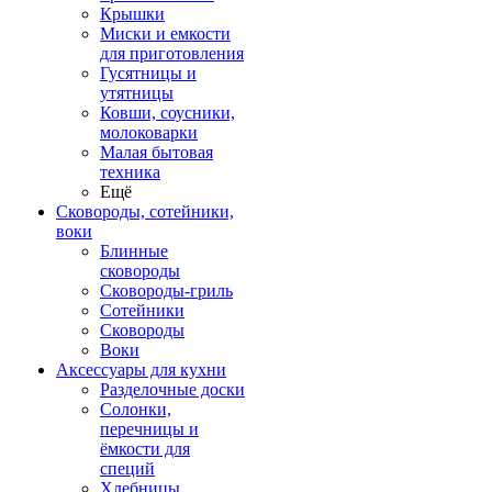
Крышки
Миски и емкости
для приготовления
Гусятницы и
утятницы
Ковши, соусники,
молоковарки
Малая бытовая
техника
Ещё
Сковороды, сотейники,
воки
Блинные
сковороды
Сковороды-гриль
Сотейники
Сковороды
Воки
Аксессуары для кухни
Разделочные доски
Солонки,
перечницы и
ёмкости для
специй
Хлебницы