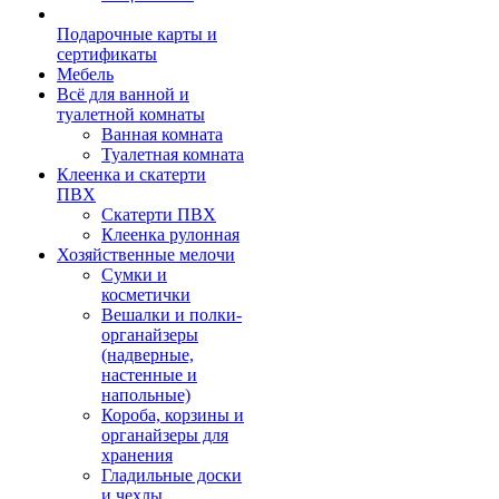
Подарочные карты и
сертификаты
Мебель
Всё для ванной и
туалетной комнаты
Ванная комната
Туалетная комната
Клеенка и скатерти
ПВХ
Скатерти ПВХ
Клеенка рулонная
Хозяйственные мелочи
Сумки и
косметички
Вешалки и полки-
органайзеры
(надверные,
настенные и
напольные)
Короба, корзины и
органайзеры для
хранения
Гладильные доски
и чехлы