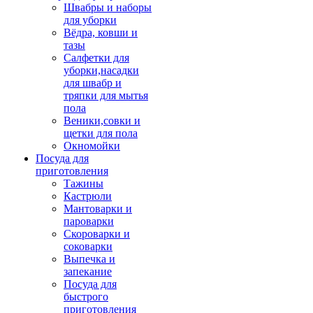
Швабры и наборы
для уборки
Вёдра, ковши и
тазы
Салфетки для
уборки,насадки
для швабр и
тряпки для мытья
пола
Веники,совки и
щетки для пола
Окномойки
Посуда для
приготовления
Тажины
Кастрюли
Мантоварки и
пароварки
Скороварки и
соковарки
Выпечка и
запекание
Посуда для
быстрого
приготовления