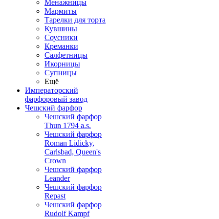
Менажницы
Мармиты
Тарелки для торта
Кувшины
Соусники
Креманки
Салфетницы
Икорницы
Супницы
Ещё
Императорский
фарфоровый завод
Чешский фарфор
Чешский фарфор
Thun 1794 a.s.
Чешский фарфор
Roman Lidicky,
Carlsbad, Queen's
Crown
Чешский фарфор
Leander
Чешский фарфор
Repast
Чешский фарфор
Rudolf Kampf