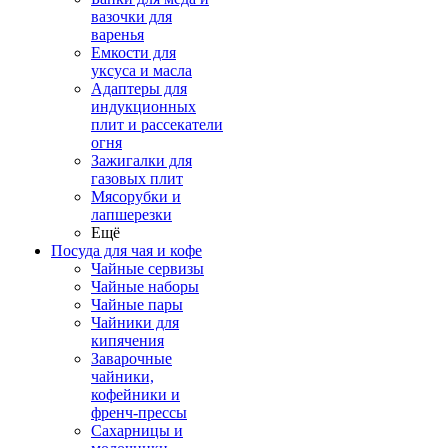
вазочки для
варенья
Емкости для
уксуса и масла
Адаптеры для
индукционных
плит и рассекатели
огня
Зажигалки для
газовых плит
Мясорубки и
лапшерезки
Ещё
Посуда для чая и кофе
Чайные сервизы
Чайные наборы
Чайные пары
Чайники для
кипячения
Заварочные
чайники,
кофейники и
френч-прессы
Сахарницы и