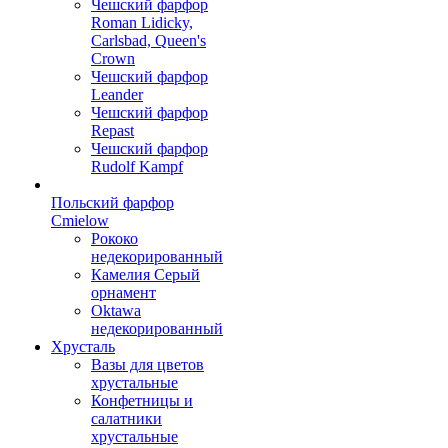
Чешский фарфор
Roman Lidicky,
Carlsbad, Queen's
Crown
Чешский фарфор
Leander
Чешский фарфор
Repast
Чешский фарфор
Rudolf Kampf
Польский фарфор
Сmielow
Рококо
недекорированный
Камелия Серый
орнамент
Oktawa
недекорированный
Хрусталь
Вазы для цветов
хрустальные
Конфетницы и
салатники
хрустальные