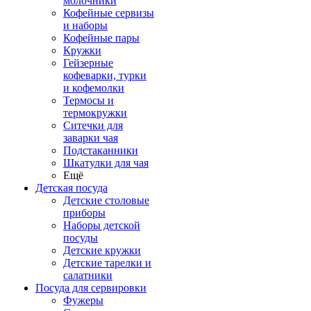
молочники
Кофейные сервизы
и наборы
Кофейные пары
Кружки
Гейзерные
кофеварки, турки
и кофемолки
Термосы и
термокружки
Ситечки для
заварки чая
Подстаканники
Шкатулки для чая
Ещё
Детская посуда
Детские столовые
приборы
Наборы детской
посуды
Детские кружки
Детские тарелки и
салатники
Посуда для сервировки
Фужеры