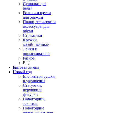
Сушилки для
белья
Ролики и щетки
для одежды
Полки, этажерки и
аксессуары для
обуви
Стремянки
Крючки
хозяйственные
Лейки и
опрыскиватели
Разное
Ещё
Бытовая химия
Новый год
Елочные игрушки
и украшения
Статуэтки,
игрушки и
фигурки
Новогодний
текстиль
Новогодние
венки, ветки, ели