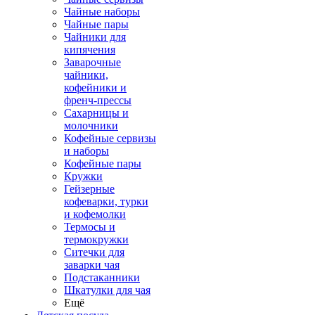
Чайные наборы
Чайные пары
Чайники для
кипячения
Заварочные
чайники,
кофейники и
френч-прессы
Сахарницы и
молочники
Кофейные сервизы
и наборы
Кофейные пары
Кружки
Гейзерные
кофеварки, турки
и кофемолки
Термосы и
термокружки
Ситечки для
заварки чая
Подстаканники
Шкатулки для чая
Ещё