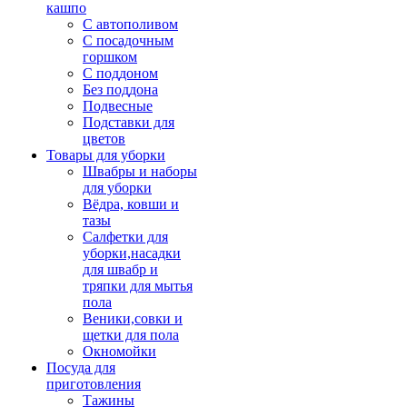
кашпо
С автополивом
С посадочным
горшком
С поддоном
Без поддона
Подвесные
Подставки для
цветов
Товары для уборки
Швабры и наборы
для уборки
Вёдра, ковши и
тазы
Салфетки для
уборки,насадки
для швабр и
тряпки для мытья
пола
Веники,совки и
щетки для пола
Окномойки
Посуда для
приготовления
Тажины