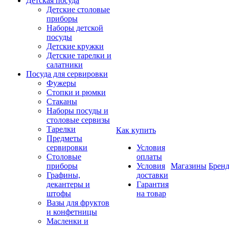
Детская посуда
Детские столовые
приборы
Наборы детской
посуды
Детские кружки
Детские тарелки и
салатники
Посуда для сервировки
Фужеры
Стопки и рюмки
Стаканы
Наборы посуды и
столовые сервизы
Тарелки
Как купить
Предметы
сервировки
Условия
Столовые
оплаты
приборы
Условия
Магазины
Брен
Графины,
доставки
декантеры и
Гарантия
штофы
на товар
Вазы для фруктов
и конфетницы
Масленки и