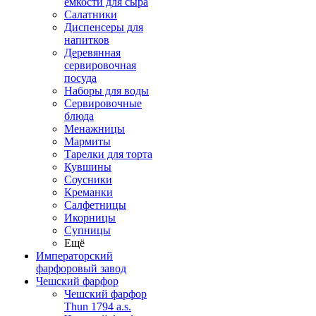
емкости для сыра
Салатники
Диспенсеры для
напитков
Деревянная
сервировочная
посуда
Наборы для воды
Сервировочные
блюда
Менажницы
Мармиты
Тарелки для торта
Кувшины
Соусники
Креманки
Салфетницы
Икорницы
Супницы
Ещё
Императорский
фарфоровый завод
Чешский фарфор
Чешский фарфор
Thun 1794 a.s.