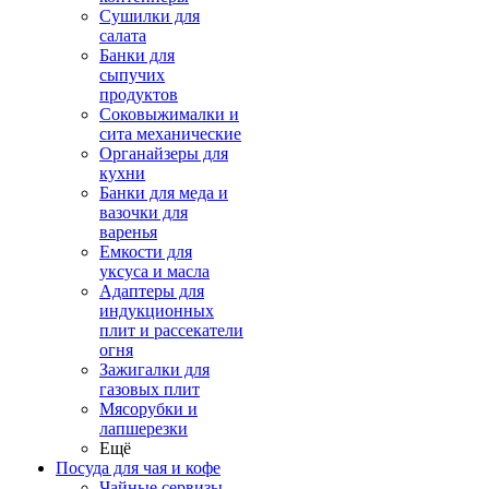
Сушилки для
салата
Банки для
сыпучих
продуктов
Соковыжималки и
сита механические
Органайзеры для
кухни
Банки для меда и
вазочки для
варенья
Емкости для
уксуса и масла
Адаптеры для
индукционных
плит и рассекатели
огня
Зажигалки для
газовых плит
Мясорубки и
лапшерезки
Ещё
Посуда для чая и кофе
Чайные сервизы