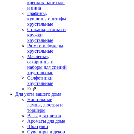
крепких напитков
и вина
Графины,
кувшины и штофы
хрустальные
Стаканы, стопки и
кружки
хрустальные
Рюмки и фужеры
хрустальные
Масленки,
сахарницы и
наборы для специй
хрустальные
Салфетники
хрустальные
Ещё
Для уюта вашего дома
Настольные
лампы, люстры и
торшеры
Вазы для цветов
Ароматы для дома
Шкатулки
Сувениры и декор