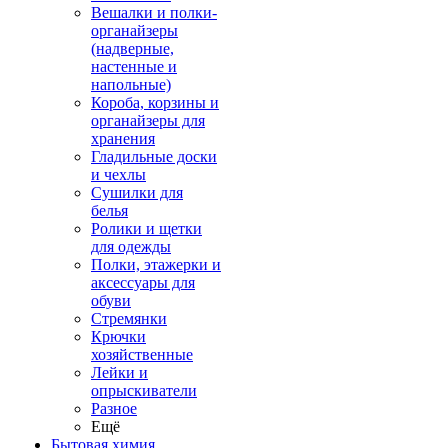
Вешалки и полки-
органайзеры
(надверные,
настенные и
напольные)
Короба, корзины и
органайзеры для
хранения
Гладильные доски
и чехлы
Сушилки для
белья
Ролики и щетки
для одежды
Полки, этажерки и
аксессуары для
обуви
Стремянки
Крючки
хозяйственные
Лейки и
опрыскиватели
Разное
Ещё
Бытовая химия