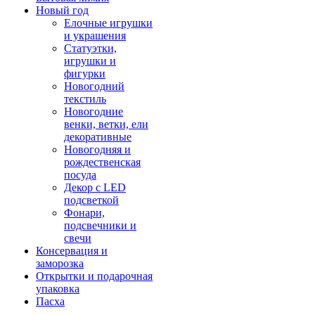
Новый год
Елочные игрушки
и украшения
Статуэтки,
игрушки и
фигурки
Новогодний
текстиль
Новогодние
венки, ветки, ели
декоративные
Новогодняя и
рождественская
посуда
Декор с LED
подсветкой
Фонари,
подсвечники и
свечи
Консервация и
заморозка
Открытки и подарочная
упаковка
Пасха