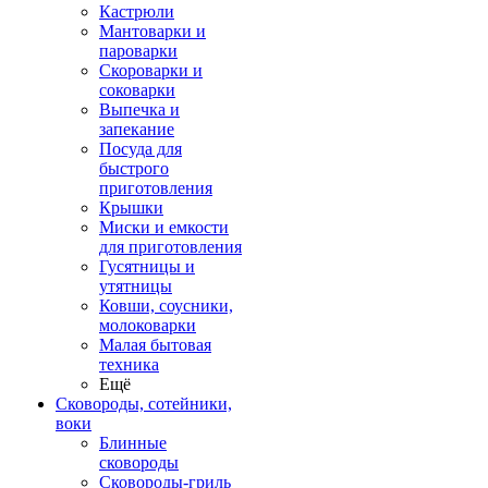
Кастрюли
Мантоварки и
пароварки
Скороварки и
соковарки
Выпечка и
запекание
Посуда для
быстрого
приготовления
Крышки
Миски и емкости
для приготовления
Гусятницы и
утятницы
Ковши, соусники,
молоковарки
Малая бытовая
техника
Ещё
Сковороды, сотейники,
воки
Блинные
сковороды
Сковороды-гриль