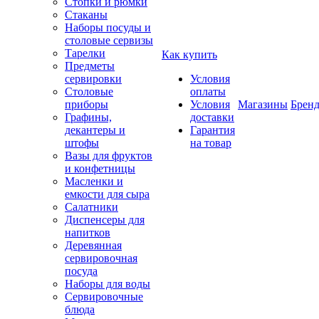
Стопки и рюмки
Стаканы
Наборы посуды и
столовые сервизы
Тарелки
Как купить
Предметы
сервировки
Условия
Столовые
оплаты
приборы
Условия
Магазины
Брен
Графины,
доставки
декантеры и
Гарантия
штофы
на товар
Вазы для фруктов
и конфетницы
Масленки и
емкости для сыра
Салатники
Диспенсеры для
напитков
Деревянная
сервировочная
посуда
Наборы для воды
Сервировочные
блюда