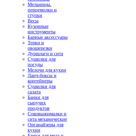
Мельницы.
перцемолки и
ступки
Весы
Кухонные
инструменты
Барные аксессуары
Терки и
овощерезки
Дуршлаги и сита
Сушилки для
посуды
Мелочи для кухни
Ланч-боксы и
контейнеры
Сушилки для
салата
Банки для
сыпучих
продуктов
Соковыжималки и
сита механические
Органайзеры для
кухни
Банки для меда и