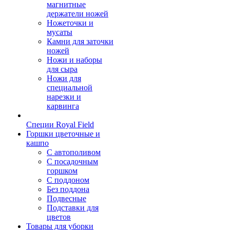
магнитные
держатели ножей
Ножеточки и
мусаты
Камни для заточки
ножей
Ножи и наборы
для сыра
Ножи для
специальной
нарезки и
карвинга
Специи Royal Field
Горшки цветочные и
кашпо
С автополивом
С посадочным
горшком
С поддоном
Без поддона
Подвесные
Подставки для
цветов
Товары для уборки