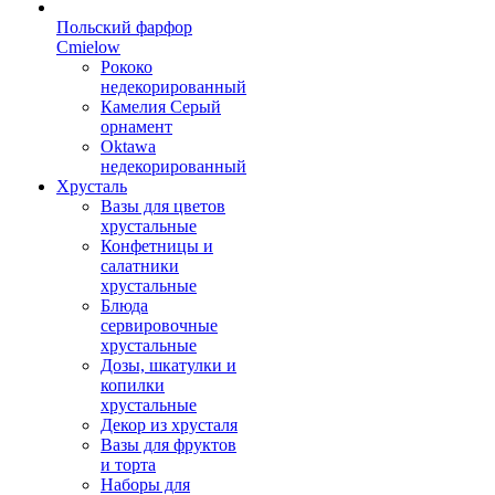
Польский фарфор
Сmielow
Рококо
недекорированный
Камелия Серый
орнамент
Oktawa
недекорированный
Хрусталь
Вазы для цветов
хрустальные
Конфетницы и
салатники
хрустальные
Блюда
сервировочные
хрустальные
Дозы, шкатулки и
копилки
хрустальные
Декор из хрусталя
Вазы для фруктов
и торта
Наборы для