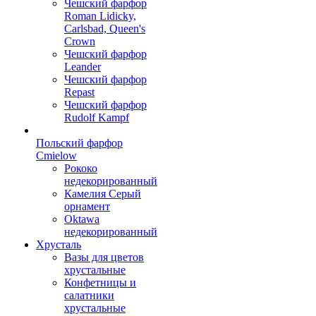
Чешский фарфор
Roman Lidicky,
Carlsbad, Queen's
Crown
Чешский фарфор
Leander
Чешский фарфор
Repast
Чешский фарфор
Rudolf Kampf
Польский фарфор
Сmielow
Рококо
недекорированный
Камелия Серый
орнамент
Oktawa
недекорированный
Хрусталь
Вазы для цветов
хрустальные
Конфетницы и
салатники
хрустальные