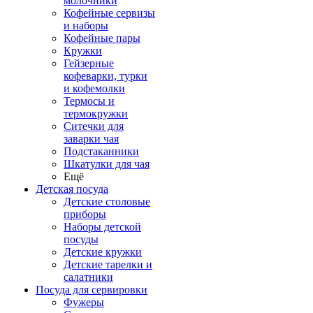
молочники
Кофейные сервизы
и наборы
Кофейные пары
Кружки
Гейзерные
кофеварки, турки
и кофемолки
Термосы и
термокружки
Ситечки для
заварки чая
Подстаканники
Шкатулки для чая
Ещё
Детская посуда
Детские столовые
приборы
Наборы детской
посуды
Детские кружки
Детские тарелки и
салатники
Посуда для сервировки
Фужеры