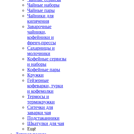
Чайные наборы
Чайные пары
Чайники для
кипячения
Заварочные
чайники,
кофейники и
френч-прессы
Сахарницы и
молочники
Кофейные сервизы
и наборы
Кофейные пары
Кружки
Гейзерные
кофеварки, турки
и кофемолки
Термосы и
термокружки
Ситечки для
заварки чая
Подстаканники
Шкатулки для чая
Ещё