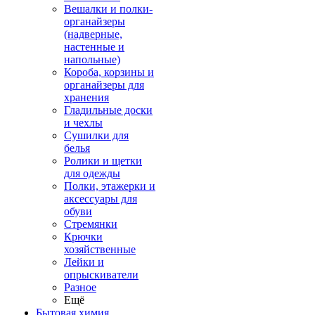
Вешалки и полки-
органайзеры
(надверные,
настенные и
напольные)
Короба, корзины и
органайзеры для
хранения
Гладильные доски
и чехлы
Сушилки для
белья
Ролики и щетки
для одежды
Полки, этажерки и
аксессуары для
обуви
Стремянки
Крючки
хозяйственные
Лейки и
опрыскиватели
Разное
Ещё
Бытовая химия