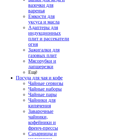
вазочки для
варенья
Емкости для
уксуса и масла
Адаптеры для
индукционных
плит и рассекатели
огня
Зажигалки для
газовых плит
Мясорубки и
лапшерезки
Ещё
Посуда для чая и кофе
Чайные сервизы
Чайные наборы
Чайные пары
Чайники для
кипячения
Заварочные
чайники,
кофейники и
френч-прессы
Сахарницы и