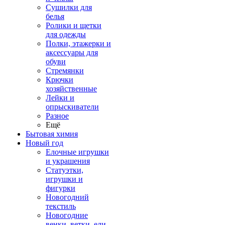
Сушилки для
белья
Ролики и щетки
для одежды
Полки, этажерки и
аксессуары для
обуви
Стремянки
Крючки
хозяйственные
Лейки и
опрыскиватели
Разное
Ещё
Бытовая химия
Новый год
Елочные игрушки
и украшения
Статуэтки,
игрушки и
фигурки
Новогодний
текстиль
Новогодние
венки, ветки, ели