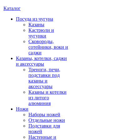
Каталог
Посуда из чугуна
Казаны
Кастрюли и
чугунки
Сковороды,
сотейники, воки и
саджи
Казаны, котелки, саджи
и аксессуары
Треноги, печи,
подставки под
казаны и
аксессуары
Казаны и котелки
из литого
алюминия
Ножи
Наборы ножей
Отдельные ножи
Подставки для
ножей
Настенные и