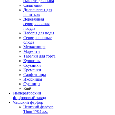
емкости для сыра
Салатники
Диспенсеры для
напитков
Деревянная
сервировочная
посуда
Наборы для воды
Сервировочные
блюда
Менажницы
Мармиты
Тарелки для торта
Кувшины
Соусники
Креманки
Салфетницы
Икорницы
Супницы
Ещё
Императорский
фарфоровый завод
Чешский фарфор
Чешский фарфор
Thun 1794 a.s.