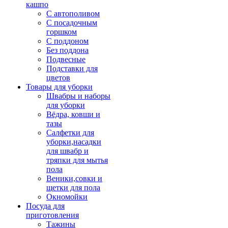
кашпо
С автополивом
С посадочным
горшком
С поддоном
Без поддона
Подвесные
Подставки для
цветов
Товары для уборки
Швабры и наборы
для уборки
Вёдра, ковши и
тазы
Салфетки для
уборки,насадки
для швабр и
тряпки для мытья
пола
Веники,совки и
щетки для пола
Окномойки
Посуда для
приготовления
Тажины