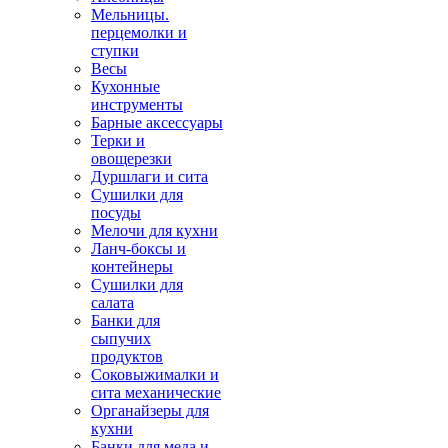
Мельницы.
перцемолки и
ступки
Весы
Кухонные
инструменты
Барные аксессуары
Терки и
овощерезки
Дуршлаги и сита
Сушилки для
посуды
Мелочи для кухни
Ланч-боксы и
контейнеры
Сушилки для
салата
Банки для
сыпучих
продуктов
Соковыжималки и
сита механические
Органайзеры для
кухни
Банки для меда и