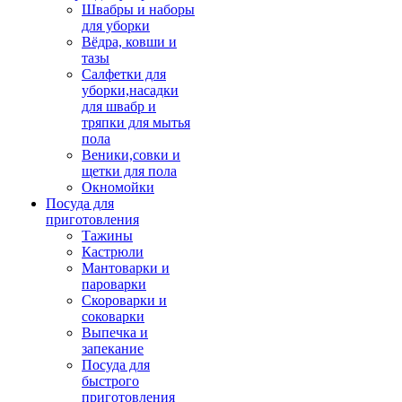
Швабры и наборы
для уборки
Вёдра, ковши и
тазы
Салфетки для
уборки,насадки
для швабр и
тряпки для мытья
пола
Веники,совки и
щетки для пола
Окномойки
Посуда для
приготовления
Тажины
Кастрюли
Мантоварки и
пароварки
Скороварки и
соковарки
Выпечка и
запекание
Посуда для
быстрого
приготовления