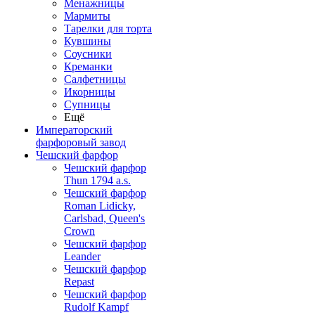
Менажницы
Мармиты
Тарелки для торта
Кувшины
Соусники
Креманки
Салфетницы
Икорницы
Супницы
Ещё
Императорский
фарфоровый завод
Чешский фарфор
Чешский фарфор
Thun 1794 a.s.
Чешский фарфор
Roman Lidicky,
Carlsbad, Queen's
Crown
Чешский фарфор
Leander
Чешский фарфор
Repast
Чешский фарфор
Rudolf Kampf