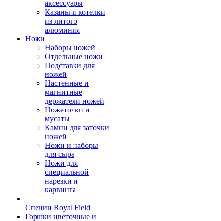
аксессуары
Казаны и котелки
из литого
алюминия
Ножи
Наборы ножей
Отдельные ножи
Подставки для
ножей
Настенные и
магнитные
держатели ножей
Ножеточки и
мусаты
Камни для заточки
ножей
Ножи и наборы
для сыра
Ножи для
специальной
нарезки и
карвинга
Специи Royal Field
Горшки цветочные и