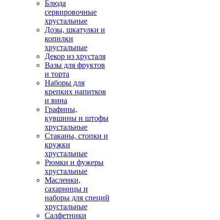
Блюда
сервировочные
хрустальные
Дозы, шкатулки и
копилки
хрустальные
Декор из хрусталя
Вазы для фруктов
и торта
Наборы для
крепких напитков
и вина
Графины,
кувшины и штофы
хрустальные
Стаканы, стопки и
кружки
хрустальные
Рюмки и фужеры
хрустальные
Масленки,
сахарницы и
наборы для специй
хрустальные
Салфетники