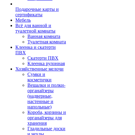
Подарочные карты и
сертификаты
Мебель
Всё для ванной и
туалетной комнаты
Ванная комната
Туалетная комната
Клеенка и скатерти
ПВХ
Скатерти ПВХ
Клеенка рулонная
Хозяйственные мелочи
Сумки и
косметички
Вешалки и полки-
органайзеры
(надверные,
настенные и
напольные)
Короба, корзины и
органайзеры для
хранения
Гладильные доски
и чехлы