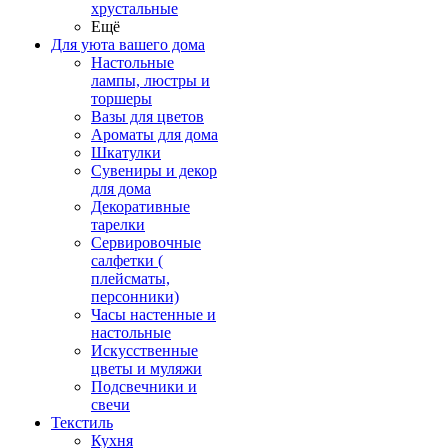
хрустальные
Ещё
Для уюта вашего дома
Настольные
лампы, люстры и
торшеры
Вазы для цветов
Ароматы для дома
Шкатулки
Сувениры и декор
для дома
Декоративные
тарелки
Сервировочные
салфетки (
плейсматы,
персонники)
Часы настенные и
настольные
Искусственные
цветы и муляжи
Подсвечники и
свечи
Текстиль
Кухня