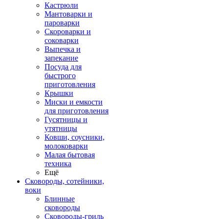
Кастрюли
Мантоварки и
пароварки
Скороварки и
соковарки
Выпечка и
запекание
Посуда для
быстрого
приготовления
Крышки
Миски и емкости
для приготовления
Гусятницы и
утятницы
Ковши, соусники,
молоковарки
Малая бытовая
техника
Ещё
Сковороды, сотейники,
воки
Блинные
сковороды
Сковороды-гриль