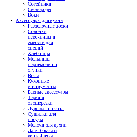
Сотейники
Сковороды
Воки
Аксессуары для кухни
Разделочные доски
Солонки,
перечницы и
ёмкости для
специй
Хлебницы
Мельницы.
перцемолки и
ступки
Весы
Кухонные
инструменты
Барные аксессуары
Терки и
овощерезки
Дуршлаги и сита
Сушилки для
посуды
Мелочи для кухни
Ланч-боксы и
контейнеры