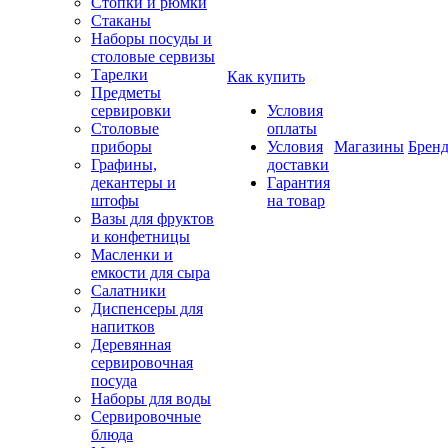
Стопки и рюмки
Стаканы
Наборы посуды и
столовые сервизы
Тарелки
Как купить
Предметы
сервировки
Условия
Столовые
оплаты
приборы
Условия
Магазины
Брен
Графины,
доставки
декантеры и
Гарантия
штофы
на товар
Вазы для фруктов
и конфетницы
Масленки и
емкости для сыра
Салатники
Диспенсеры для
напитков
Деревянная
сервировочная
посуда
Наборы для воды
Сервировочные
блюда