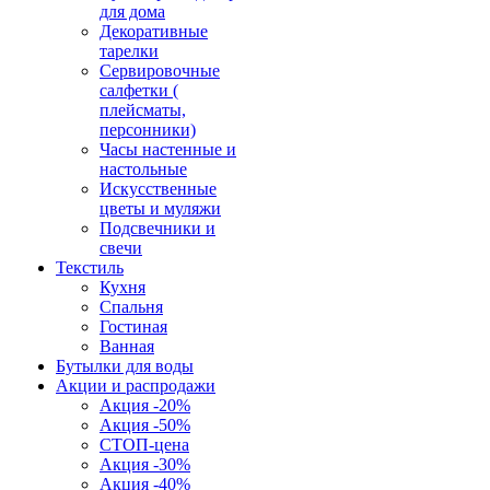
для дома
Декоративные
тарелки
Сервировочные
салфетки (
плейсматы,
персонники)
Часы настенные и
настольные
Искусственные
цветы и муляжи
Подсвечники и
свечи
Текстиль
Кухня
Спальня
Гостиная
Ванная
Бутылки для воды
Акции и распродажи
Акция -20%
Акция -50%
СТОП-цена
Акция -30%
Акция -40%