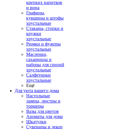
крепких напитков
и вина
Графины,
кувшины и штофы
хрустальные
Стаканы, стопки и
кружки
хрустальные
Рюмки и фужеры
хрустальные
Масленки,
сахарницы и
наборы для специй
хрустальные
Салфетники
хрустальные
Ещё
Для уюта вашего дома
Настольные
лампы, люстры и
торшеры
Вазы для цветов
Ароматы для дома
Шкатулки
Сувениры и декор