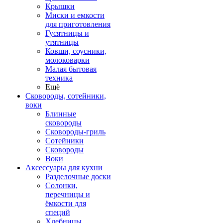
Крышки
Миски и емкости
для приготовления
Гусятницы и
утятницы
Ковши, соусники,
молоковарки
Малая бытовая
техника
Ещё
Сковороды, сотейники,
воки
Блинные
сковороды
Сковороды-гриль
Сотейники
Сковороды
Воки
Аксессуары для кухни
Разделочные доски
Солонки,
перечницы и
ёмкости для
специй
Хлебницы