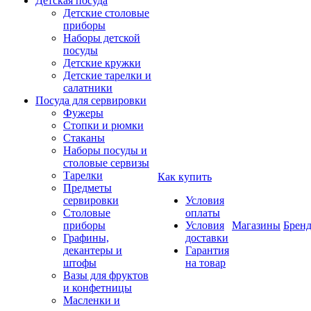
Детская посуда
Детские столовые
приборы
Наборы детской
посуды
Детские кружки
Детские тарелки и
салатники
Посуда для сервировки
Фужеры
Стопки и рюмки
Стаканы
Наборы посуды и
столовые сервизы
Тарелки
Как купить
Предметы
сервировки
Условия
Столовые
оплаты
приборы
Условия
Магазины
Брен
Графины,
доставки
декантеры и
Гарантия
штофы
на товар
Вазы для фруктов
и конфетницы
Масленки и