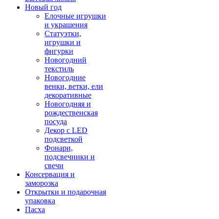
Новый год
Елочные игрушки
и украшения
Статуэтки,
игрушки и
фигурки
Новогодний
текстиль
Новогодние
венки, ветки, ели
декоративные
Новогодняя и
рождественская
посуда
Декор с LED
подсветкой
Фонари,
подсвечники и
свечи
Консервация и
заморозка
Открытки и подарочная
упаковка
Пасха