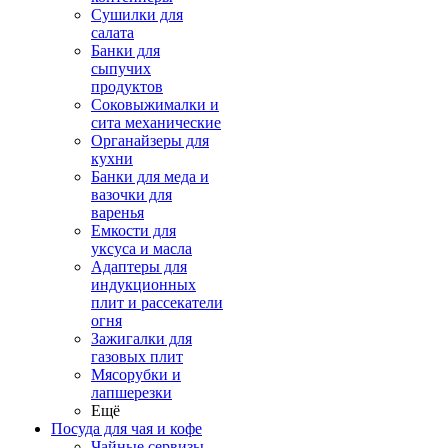
Сушилки для
салата
Банки для
сыпучих
продуктов
Соковыжималки и
сита механические
Органайзеры для
кухни
Банки для меда и
вазочки для
варенья
Емкости для
уксуса и масла
Адаптеры для
индукционных
плит и рассекатели
огня
Зажигалки для
газовых плит
Мясорубки и
лапшерезки
Ещё
Посуда для чая и кофе
Чайные сервизы