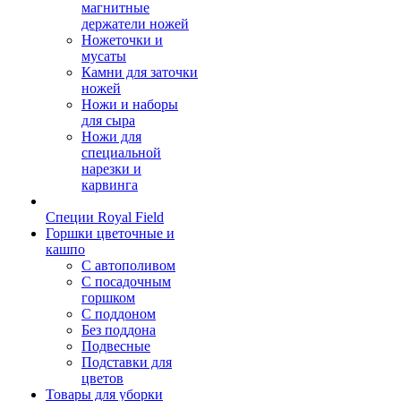
магнитные
держатели ножей
Ножеточки и
мусаты
Камни для заточки
ножей
Ножи и наборы
для сыра
Ножи для
специальной
нарезки и
карвинга
Специи Royal Field
Горшки цветочные и
кашпо
С автополивом
С посадочным
горшком
С поддоном
Без поддона
Подвесные
Подставки для
цветов
Товары для уборки