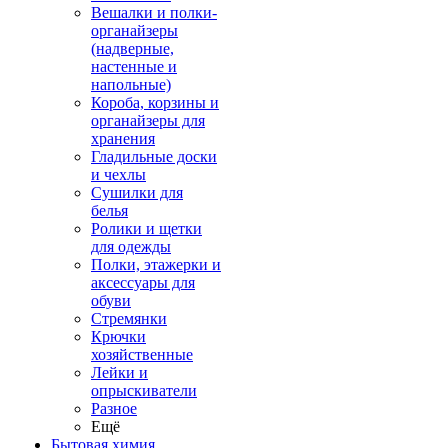
Вешалки и полки-
органайзеры
(надверные,
настенные и
напольные)
Короба, корзины и
органайзеры для
хранения
Гладильные доски
и чехлы
Сушилки для
белья
Ролики и щетки
для одежды
Полки, этажерки и
аксессуары для
обуви
Стремянки
Крючки
хозяйственные
Лейки и
опрыскиватели
Разное
Ещё
Бытовая химия