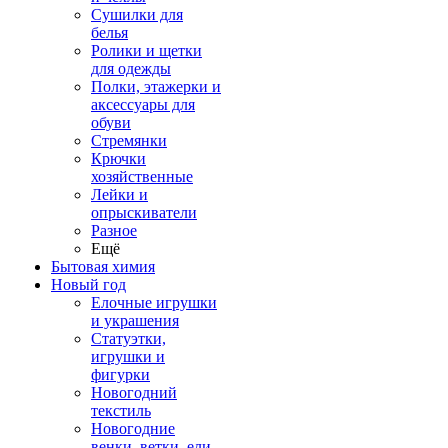
Сушилки для
белья
Ролики и щетки
для одежды
Полки, этажерки и
аксессуары для
обуви
Стремянки
Крючки
хозяйственные
Лейки и
опрыскиватели
Разное
Ещё
Бытовая химия
Новый год
Елочные игрушки
и украшения
Статуэтки,
игрушки и
фигурки
Новогодний
текстиль
Новогодние
венки, ветки, ели