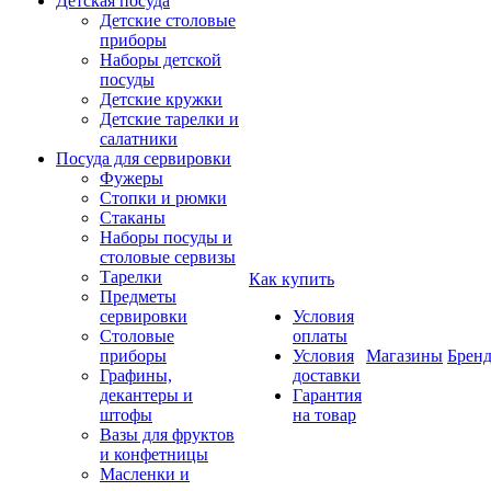
Детская посуда
Детские столовые
приборы
Наборы детской
посуды
Детские кружки
Детские тарелки и
салатники
Посуда для сервировки
Фужеры
Стопки и рюмки
Стаканы
Наборы посуды и
столовые сервизы
Тарелки
Как купить
Предметы
сервировки
Условия
Столовые
оплаты
приборы
Условия
Магазины
Брен
Графины,
доставки
декантеры и
Гарантия
штофы
на товар
Вазы для фруктов
и конфетницы
Масленки и