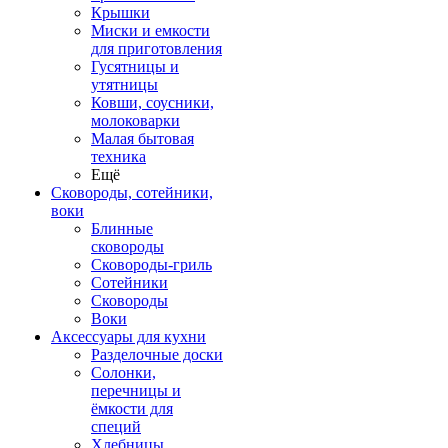
Крышки
Миски и емкости
для приготовления
Гусятницы и
утятницы
Ковши, соусники,
молоковарки
Малая бытовая
техника
Ещё
Сковороды, сотейники,
воки
Блинные
сковороды
Сковороды-гриль
Сотейники
Сковороды
Воки
Аксессуары для кухни
Разделочные доски
Солонки,
перечницы и
ёмкости для
специй
Хлебницы