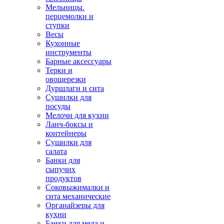
Мельницы.
перцемолки и
ступки
Весы
Кухонные
инструменты
Барные аксессуары
Терки и
овощерезки
Дуршлаги и сита
Сушилки для
посуды
Мелочи для кухни
Ланч-боксы и
контейнеры
Сушилки для
салата
Банки для
сыпучих
продуктов
Соковыжималки и
сита механические
Органайзеры для
кухни
Банки для меда и