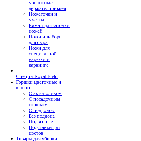
магнитные
держатели ножей
Ножеточки и
мусаты
Камни для заточки
ножей
Ножи и наборы
для сыра
Ножи для
специальной
нарезки и
карвинга
Специи Royal Field
Горшки цветочные и
кашпо
С автополивом
С посадочным
горшком
С поддоном
Без поддона
Подвесные
Подставки для
цветов
Товары для уборки