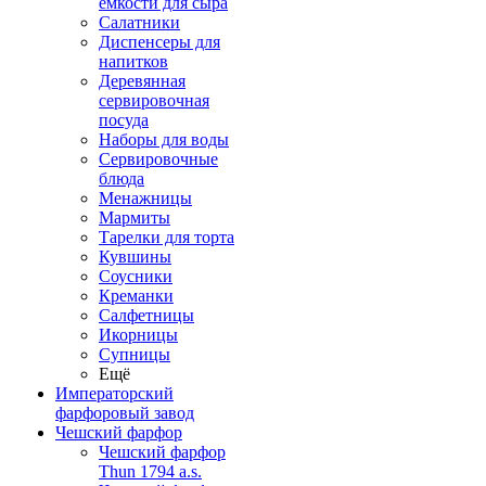
емкости для сыра
Салатники
Диспенсеры для
напитков
Деревянная
сервировочная
посуда
Наборы для воды
Сервировочные
блюда
Менажницы
Мармиты
Тарелки для торта
Кувшины
Соусники
Креманки
Салфетницы
Икорницы
Супницы
Ещё
Императорский
фарфоровый завод
Чешский фарфор
Чешский фарфор
Thun 1794 a.s.