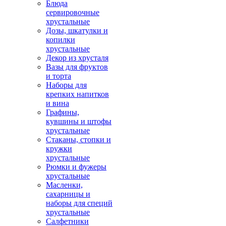
Блюда
сервировочные
хрустальные
Дозы, шкатулки и
копилки
хрустальные
Декор из хрусталя
Вазы для фруктов
и торта
Наборы для
крепких напитков
и вина
Графины,
кувшины и штофы
хрустальные
Стаканы, стопки и
кружки
хрустальные
Рюмки и фужеры
хрустальные
Масленки,
сахарницы и
наборы для специй
хрустальные
Салфетники