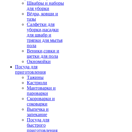
Швабры и наборы
для уборки
Вёдра, ковши и
тазы
Салфетки для
уборки,насадки
для швабр и
тряпки для мытья
пола
Веники,совки и
щетки для пола
Окномойки
Посуда для
приготовления
Тажины
Кастрюли
Мантоварки и
пароварки
Скороварки и
соковарки
Выпечка и
запекание
Посуда для
быстрого
приготовления