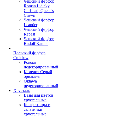
Чешский фарфор
Roman Lidicky,
Carlsbad, Queen's
Crown
Чешский фарфор
Leander
Чешский фарфор
Repast
Чешский фарфор
Rudolf Kampf
Польский фарфор
Сmielow
Рококо
недекорированный
Камелия Серый
орнамент
Oktawa
недекорированный
Хрусталь
Вазы для цветов
хрустальные
Конфетницы и
салатники
хрустальные