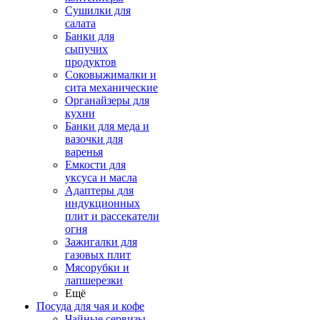
Сушилки для
салата
Банки для
сыпучих
продуктов
Соковыжималки и
сита механические
Органайзеры для
кухни
Банки для меда и
вазочки для
варенья
Емкости для
уксуса и масла
Адаптеры для
индукционных
плит и рассекатели
огня
Зажигалки для
газовых плит
Мясорубки и
лапшерезки
Ещё
Посуда для чая и кофе
Чайные сервизы