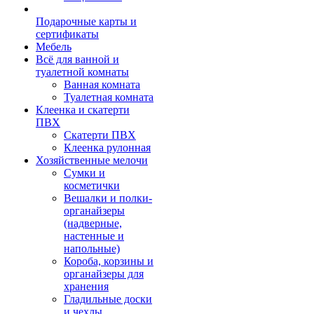
Подарочные карты и
сертификаты
Мебель
Всё для ванной и
туалетной комнаты
Ванная комната
Туалетная комната
Клеенка и скатерти
ПВХ
Скатерти ПВХ
Клеенка рулонная
Хозяйственные мелочи
Сумки и
косметички
Вешалки и полки-
органайзеры
(надверные,
настенные и
напольные)
Короба, корзины и
органайзеры для
хранения
Гладильные доски
и чехлы