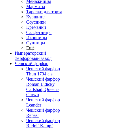
Менажницы
Мармиты
Тарелки для торта
Кувшины
Соусники
Креманки
Салфетницы
Икорницы
Супницы
Ещё
Императорский
фарфоровый завод
Чешский фарфор
Чешский фарфор
Thun 1794 a.s.
Чешский фарфор
Roman Lidicky,
Carlsbad, Queen's
Crown
Чешский фарфор
Leander
Чешский фарфор
Repast
Чешский фарфор
Rudolf Kampf