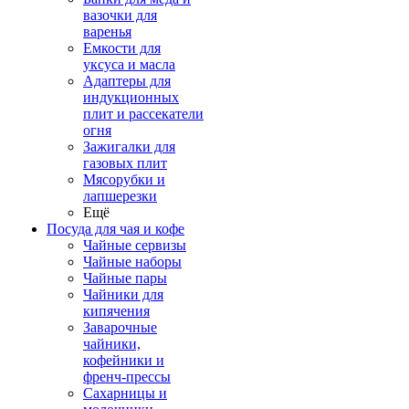
вазочки для
варенья
Емкости для
уксуса и масла
Адаптеры для
индукционных
плит и рассекатели
огня
Зажигалки для
газовых плит
Мясорубки и
лапшерезки
Ещё
Посуда для чая и кофе
Чайные сервизы
Чайные наборы
Чайные пары
Чайники для
кипячения
Заварочные
чайники,
кофейники и
френч-прессы
Сахарницы и