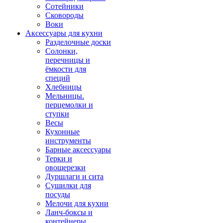
Сотейники
Сковороды
Воки
Аксессуары для кухни
Разделочные доски
Солонки,
перечницы и
ёмкости для
специй
Хлебницы
Мельницы.
перцемолки и
ступки
Весы
Кухонные
инструменты
Барные аксессуары
Терки и
овощерезки
Дуршлаги и сита
Сушилки для
посуды
Мелочи для кухни
Ланч-боксы и
контейнеры