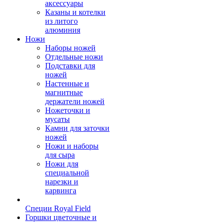
аксессуары
Казаны и котелки
из литого
алюминия
Ножи
Наборы ножей
Отдельные ножи
Подставки для
ножей
Настенные и
магнитные
держатели ножей
Ножеточки и
мусаты
Камни для заточки
ножей
Ножи и наборы
для сыра
Ножи для
специальной
нарезки и
карвинга
Специи Royal Field
Горшки цветочные и