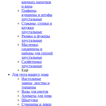
крепких напитков
и вина
Графины,
кувшины и штофы
хрустальные
Стаканы, стопки и
кружки
хрустальные
Рюмки и фужеры
хрустальные
Масленки,
сахарницы и
наборы для специй
хрустальные
Салфетники
хрустальные
Ещё
Для уюта вашего дома
Настольные
лампы, люстры и
торшеры
Вазы для цветов
Ароматы для дома
Шкатулки
Сувениры и декор