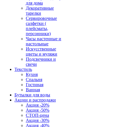
для дома
Декоративные
тарелки
Сервировочные
салфетки (
плейсматы,
персонники)
Часы настенные и
настольные
Искусственные
цветы и муляжи
Подсвечники и
свечи
Текстиль
Кухня
Спальня
Гостиная
Ванная
Бутылки для воды
Акции и распродажи
Акция -20%
Акция -50%
СТОП-цена
Акция -30%
Акция -40%