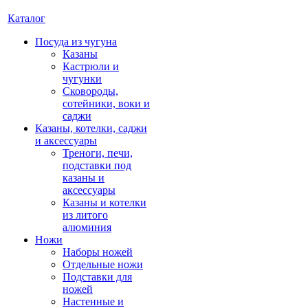
Каталог
Посуда из чугуна
Казаны
Кастрюли и
чугунки
Сковороды,
сотейники, воки и
саджи
Казаны, котелки, саджи
и аксессуары
Треноги, печи,
подставки под
казаны и
аксессуары
Казаны и котелки
из литого
алюминия
Ножи
Наборы ножей
Отдельные ножи
Подставки для
ножей
Настенные и