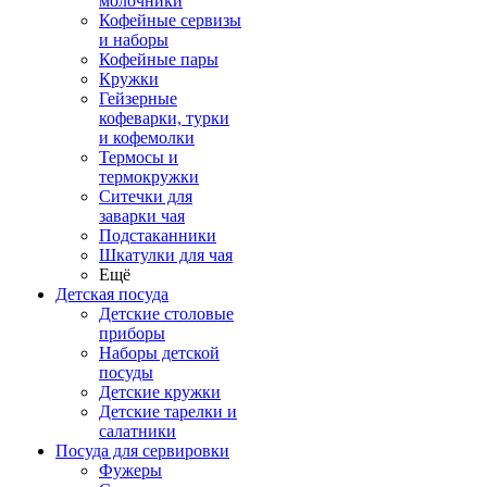
молочники
Кофейные сервизы
и наборы
Кофейные пары
Кружки
Гейзерные
кофеварки, турки
и кофемолки
Термосы и
термокружки
Ситечки для
заварки чая
Подстаканники
Шкатулки для чая
Ещё
Детская посуда
Детские столовые
приборы
Наборы детской
посуды
Детские кружки
Детские тарелки и
салатники
Посуда для сервировки
Фужеры