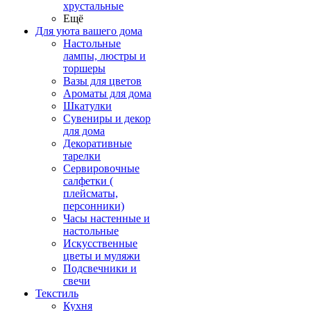
хрустальные
Ещё
Для уюта вашего дома
Настольные
лампы, люстры и
торшеры
Вазы для цветов
Ароматы для дома
Шкатулки
Сувениры и декор
для дома
Декоративные
тарелки
Сервировочные
салфетки (
плейсматы,
персонники)
Часы настенные и
настольные
Искусственные
цветы и муляжи
Подсвечники и
свечи
Текстиль
Кухня