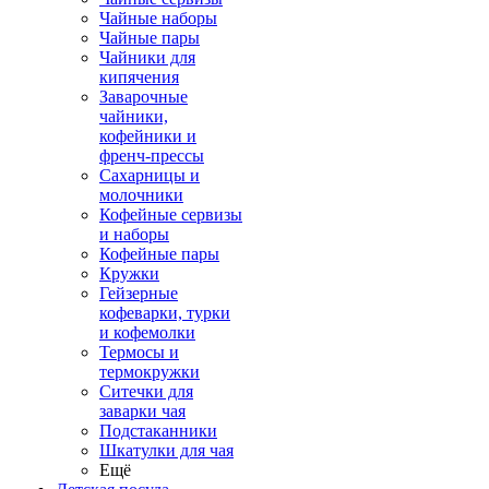
Чайные наборы
Чайные пары
Чайники для
кипячения
Заварочные
чайники,
кофейники и
френч-прессы
Сахарницы и
молочники
Кофейные сервизы
и наборы
Кофейные пары
Кружки
Гейзерные
кофеварки, турки
и кофемолки
Термосы и
термокружки
Ситечки для
заварки чая
Подстаканники
Шкатулки для чая
Ещё