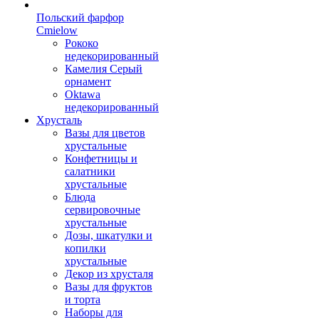
Польский фарфор
Сmielow
Рококо
недекорированный
Камелия Серый
орнамент
Oktawa
недекорированный
Хрусталь
Вазы для цветов
хрустальные
Конфетницы и
салатники
хрустальные
Блюда
сервировочные
хрустальные
Дозы, шкатулки и
копилки
хрустальные
Декор из хрусталя
Вазы для фруктов
и торта
Наборы для