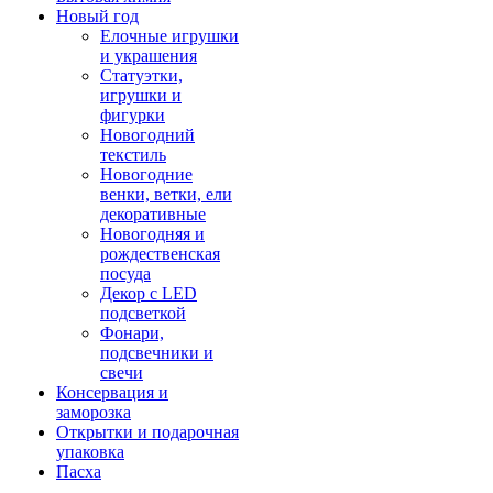
Новый год
Елочные игрушки
и украшения
Статуэтки,
игрушки и
фигурки
Новогодний
текстиль
Новогодние
венки, ветки, ели
декоративные
Новогодняя и
рождественская
посуда
Декор с LED
подсветкой
Фонари,
подсвечники и
свечи
Консервация и
заморозка
Открытки и подарочная
упаковка
Пасха