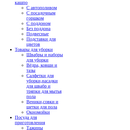
кашпо
С автополивом
С посадочным
горшком
С поддоном
Без поддона
Подвесные
Подставки для
цветов
Товары для уборки
Швабры и наборы
для уборки
Вёдра, ковши и
тазы
Салфетки для
уборки,насадки
для швабр и
тряпки для мытья
пола
Веники,совки и
щетки для пола
Окномойки
Посуда для
приготовления
Тажины