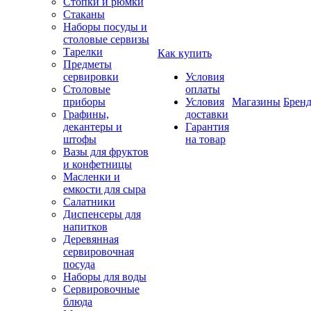
Стопки и рюмки
Стаканы
Наборы посуды и
столовые сервизы
Тарелки
Как купить
Предметы
сервировки
Условия
Столовые
оплаты
приборы
Условия
Магазины
Брен
Графины,
доставки
декантеры и
Гарантия
штофы
на товар
Вазы для фруктов
и конфетницы
Масленки и
емкости для сыра
Салатники
Диспенсеры для
напитков
Деревянная
сервировочная
посуда
Наборы для воды
Сервировочные
блюда