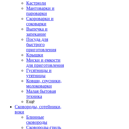
Кастрюли
Мантоварки и
пароварки
Скороварки и
соковарки
Выпечка и
запекание
Посуда для
быстрого
приготовления
Крышки
Миски и емкости
для приготовления
Гусятницы и
утятницы
Ковши, соусники,
молоковарки
Малая бытовая
техника
Ещё
Сковороды, сотейники,
воки
Блинные
сковороды
Сковороды-гриль