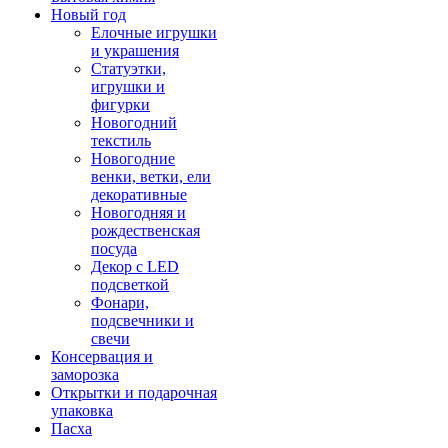
Новый год
Елочные игрушки
и украшения
Статуэтки,
игрушки и
фигурки
Новогодний
текстиль
Новогодние
венки, ветки, ели
декоративные
Новогодняя и
рождественская
посуда
Декор с LED
подсветкой
Фонари,
подсвечники и
свечи
Консервация и
заморозка
Открытки и подарочная
упаковка
Пасха