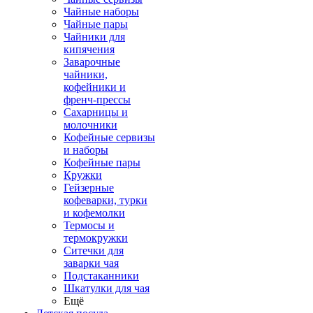
Чайные наборы
Чайные пары
Чайники для
кипячения
Заварочные
чайники,
кофейники и
френч-прессы
Сахарницы и
молочники
Кофейные сервизы
и наборы
Кофейные пары
Кружки
Гейзерные
кофеварки, турки
и кофемолки
Термосы и
термокружки
Ситечки для
заварки чая
Подстаканники
Шкатулки для чая
Ещё