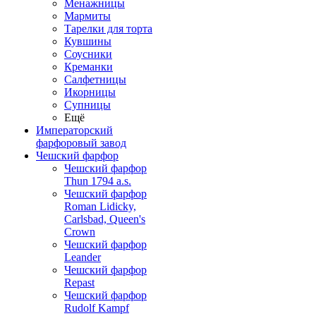
Менажницы
Мармиты
Тарелки для торта
Кувшины
Соусники
Креманки
Салфетницы
Икорницы
Супницы
Ещё
Императорский
фарфоровый завод
Чешский фарфор
Чешский фарфор
Thun 1794 a.s.
Чешский фарфор
Roman Lidicky,
Carlsbad, Queen's
Crown
Чешский фарфор
Leander
Чешский фарфор
Repast
Чешский фарфор
Rudolf Kampf