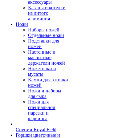
аксессуары
Казаны и котелки
из литого
алюминия
Ножи
Наборы ножей
Отдельные ножи
Подставки для
ножей
Настенные и
магнитные
держатели ножей
Ножеточки и
мусаты
Камни для заточки
ножей
Ножи и наборы
для сыра
Ножи для
специальной
нарезки и
карвинга
Специи Royal Field
Горшки цветочные и