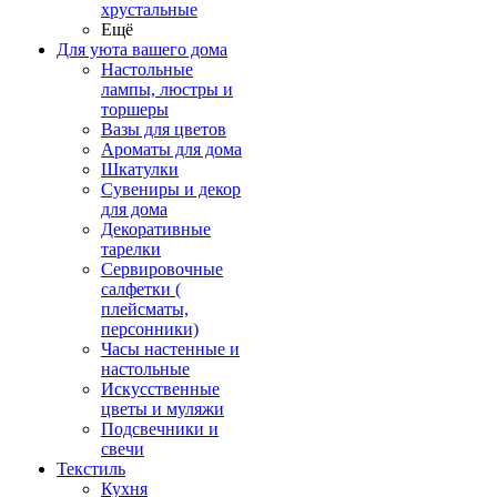
хрустальные
Ещё
Для уюта вашего дома
Настольные
лампы, люстры и
торшеры
Вазы для цветов
Ароматы для дома
Шкатулки
Сувениры и декор
для дома
Декоративные
тарелки
Сервировочные
салфетки (
плейсматы,
персонники)
Часы настенные и
настольные
Искусственные
цветы и муляжи
Подсвечники и
свечи
Текстиль
Кухня