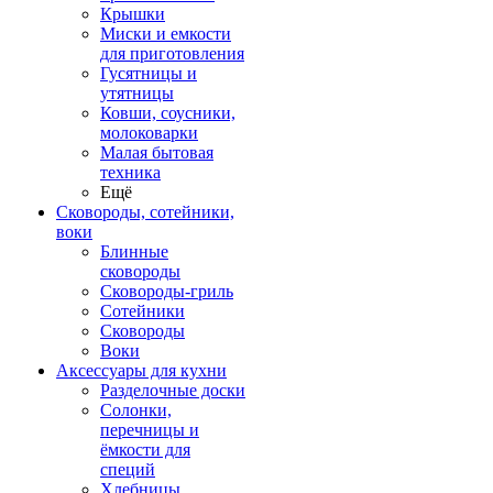
Крышки
Миски и емкости
для приготовления
Гусятницы и
утятницы
Ковши, соусники,
молоковарки
Малая бытовая
техника
Ещё
Сковороды, сотейники,
воки
Блинные
сковороды
Сковороды-гриль
Сотейники
Сковороды
Воки
Аксессуары для кухни
Разделочные доски
Солонки,
перечницы и
ёмкости для
специй
Хлебницы