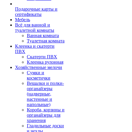
Подарочные карты и
сертификаты
Мебель
Всё для ванной и
туалетной комнаты
Ванная комната
Туалетная комната
Клеенка и скатерти
ПВХ
Скатерти ПВХ
Клеенка рулонная
Хозяйственные мелочи
Сумки и
косметички
Вешалки и полки-
органайзеры
(надверные,
настенные и
напольные)
Короба, корзины и
органайзеры для
хранения
Гладильные доски
и чехлы