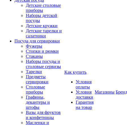
Детская посуда
Детские столовые
приборы
Наборы детской
посуды
Детские кружки
Детские тарелки и
салатники
Посуда для сервировки
Фужеры
Стопки и рюмки
Стаканы
Наборы посуды и
столовые сервизы
Тарелки
Как купить
Предметы
сервировки
Условия
Столовые
оплаты
приборы
Условия
Магазины
Брен
Графины,
доставки
декантеры и
Гарантия
штофы
на товар
Вазы для фруктов
и конфетницы
Масленки и