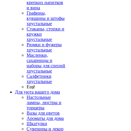
крепких напитков
и вина
Графины,
кувшины и штофы
хрустальные
Стаканы, стопки и
кружки
хрустальные
Рюмки и фужеры
хрустальные
Масленки,
сахарницы и
наборы для специй
хрустальные
Салфетники
хрустальные
Ещё
Для уюта вашего дома
Настольные
лампы, люстры и
торшеры
Вазы для цветов
Ароматы для дома
Шкатулки
Сувениры и декор