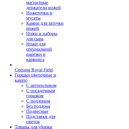
магнитные
держатели ножей
Ножеточки и
мусаты
Камни для заточки
ножей
Ножи и наборы
для сыра
Ножи для
специальной
нарезки и
карвинга
Специи Royal Field
Горшки цветочные и
кашпо
С автополивом
С посадочным
горшком
С поддоном
Без поддона
Подвесные
Подставки для
цветов
Товары для уборки