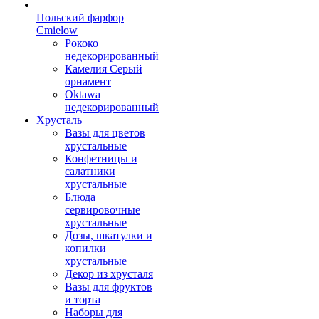
Польский фарфор
Сmielow
Рококо
недекорированный
Камелия Серый
орнамент
Oktawa
недекорированный
Хрусталь
Вазы для цветов
хрустальные
Конфетницы и
салатники
хрустальные
Блюда
сервировочные
хрустальные
Дозы, шкатулки и
копилки
хрустальные
Декор из хрусталя
Вазы для фруктов
и торта
Наборы для