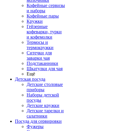
молочники
Кофейные сервизы
и наборы
Кофейные пары
Кружки
Гейзерные
кофеварки, турки
и кофемолки
Термосы и
термокружки
Ситечки для
заварки чая
Подстаканники
Шкатулки для чая
Ещё
Детская посуда
Детские столовые
приборы
Наборы детской
посуды
Детские кружки
Детские тарелки и
салатники
Посуда для сервировки
Фужеры