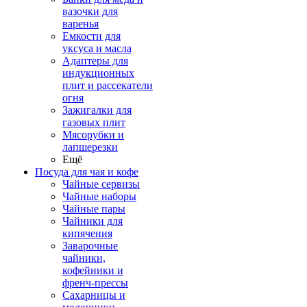
вазочки для
варенья
Емкости для
уксуса и масла
Адаптеры для
индукционных
плит и рассекатели
огня
Зажигалки для
газовых плит
Мясорубки и
лапшерезки
Ещё
Посуда для чая и кофе
Чайные сервизы
Чайные наборы
Чайные пары
Чайники для
кипячения
Заварочные
чайники,
кофейники и
френч-прессы
Сахарницы и