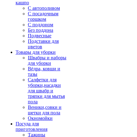
кашпо
С автополивом
С посадочным
горшком
С поддоном
Без поддона
Подвесные
Подставки для
цветов
Товары для уборки
Швабры и наборы
для уборки
Вёдра, ковши и
тазы
Салфетки для
уборки,насадки
для швабр и
тряпки для мытья
пола
Веники,совки и
щетки для пола
Окномойки
Посуда для
приготовления
Тажины