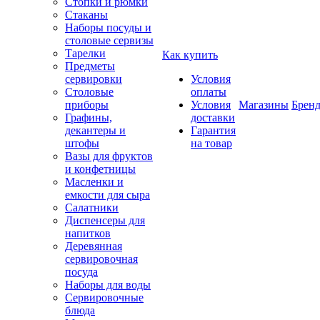
Стопки и рюмки
Стаканы
Наборы посуды и
столовые сервизы
Тарелки
Как купить
Предметы
сервировки
Условия
Столовые
оплаты
приборы
Условия
Магазины
Брен
Графины,
доставки
декантеры и
Гарантия
штофы
на товар
Вазы для фруктов
и конфетницы
Масленки и
емкости для сыра
Салатники
Диспенсеры для
напитков
Деревянная
сервировочная
посуда
Наборы для воды
Сервировочные
блюда