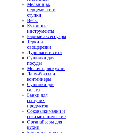
Мельницы.
перцемолки и
ступки
Весы
Кухонные
инструменты
Барные аксессуары
Терки и
овощерезки
Дуршлаги и сита
Сушилки для
посуды
Мелочи для кухни
Ланч-боксы и
контейнеры
Сушилки для
салата
Банки для
сыпучих
продуктов
Соковыжималки и
сита механические
Органайзеры для
кухни
Банки для меда и