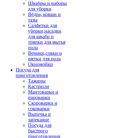
Швабры и наборы
для уборки
Вёдра, ковши и
тазы
Салфетки для
уборки,насадки
для швабр и
тряпки для мытья
пола
Веники,совки и
щетки для пола
Окномойки
Посуда для
приготовления
Тажины
Кастрюли
Мантоварки и
пароварки
Скороварки и
соковарки
Выпечка и
запекание
Посуда для
быстрого
приготовления