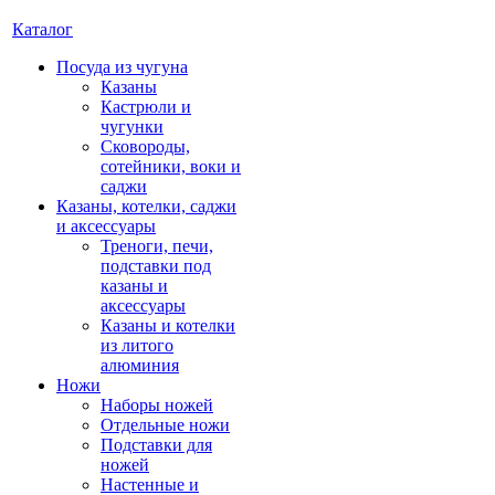
Каталог
Посуда из чугуна
Казаны
Кастрюли и
чугунки
Сковороды,
сотейники, воки и
саджи
Казаны, котелки, саджи
и аксессуары
Треноги, печи,
подставки под
казаны и
аксессуары
Казаны и котелки
из литого
алюминия
Ножи
Наборы ножей
Отдельные ножи
Подставки для
ножей
Настенные и