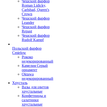
Чешский фарфор
Roman Lidicky,
Carlsbad, Queen's
Crown
Чешский фарфор
Leander
Чешский фарфор
Repast
Чешский фарфор
Rudolf Kampf
Польский фарфор
Сmielow
Рококо
недекорированный
Камелия Серый
орнамент
Oktawa
недекорированный
Хрусталь
Вазы для цветов
хрустальные
Конфетницы и
салатники
хрустальные