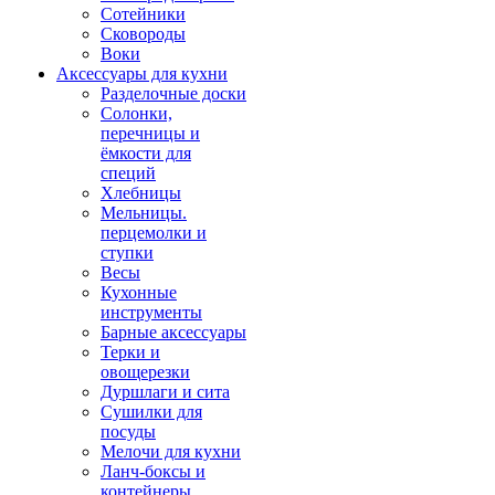
Сотейники
Сковороды
Воки
Аксессуары для кухни
Разделочные доски
Солонки,
перечницы и
ёмкости для
специй
Хлебницы
Мельницы.
перцемолки и
ступки
Весы
Кухонные
инструменты
Барные аксессуары
Терки и
овощерезки
Дуршлаги и сита
Сушилки для
посуды
Мелочи для кухни
Ланч-боксы и
контейнеры