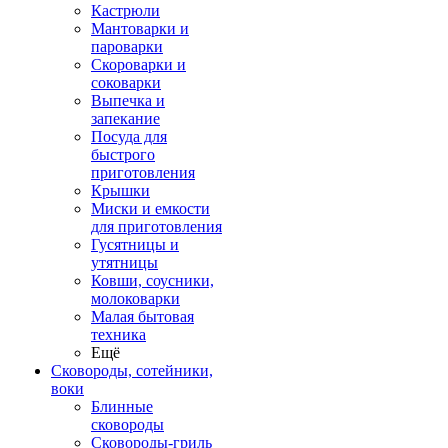
Кастрюли
Мантоварки и
пароварки
Скороварки и
соковарки
Выпечка и
запекание
Посуда для
быстрого
приготовления
Крышки
Миски и емкости
для приготовления
Гусятницы и
утятницы
Ковши, соусники,
молоковарки
Малая бытовая
техника
Ещё
Сковороды, сотейники,
воки
Блинные
сковороды
Сковороды-гриль