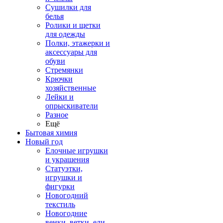
Сушилки для
белья
Ролики и щетки
для одежды
Полки, этажерки и
аксессуары для
обуви
Стремянки
Крючки
хозяйственные
Лейки и
опрыскиватели
Разное
Ещё
Бытовая химия
Новый год
Елочные игрушки
и украшения
Статуэтки,
игрушки и
фигурки
Новогодний
текстиль
Новогодние
венки, ветки, ели