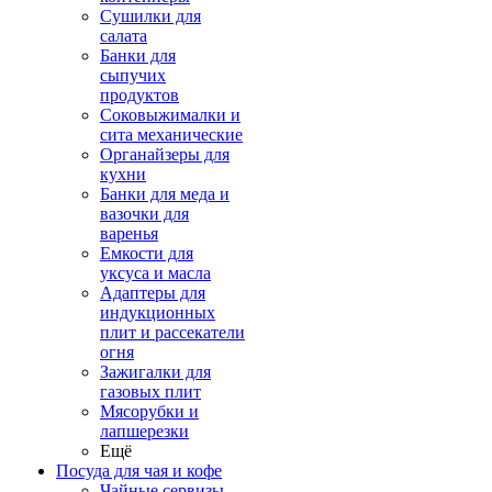
Сушилки для
салата
Банки для
сыпучих
продуктов
Соковыжималки и
сита механические
Органайзеры для
кухни
Банки для меда и
вазочки для
варенья
Емкости для
уксуса и масла
Адаптеры для
индукционных
плит и рассекатели
огня
Зажигалки для
газовых плит
Мясорубки и
лапшерезки
Ещё
Посуда для чая и кофе
Чайные сервизы