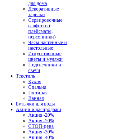
для дома
Декоративные
тарелки
Сервировочные
салфетки (
плейсматы,
персонники)
Часы настенные и
настольные
Искусственные
цветы и муляжи
Подсвечники и
свечи
Текстиль
Кухня
Спальня
Гостиная
Ванная
Бутылки для воды
Акции и распродажи
Акция -20%
Акция -50%
СТОП-цена
Акция -30%
Акция -40%