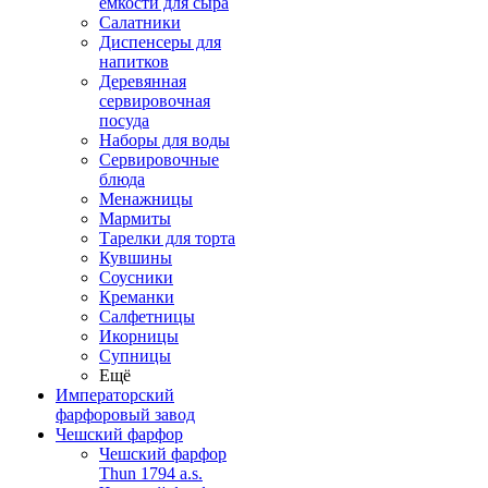
емкости для сыра
Салатники
Диспенсеры для
напитков
Деревянная
сервировочная
посуда
Наборы для воды
Сервировочные
блюда
Менажницы
Мармиты
Тарелки для торта
Кувшины
Соусники
Креманки
Салфетницы
Икорницы
Супницы
Ещё
Императорский
фарфоровый завод
Чешский фарфор
Чешский фарфор
Thun 1794 a.s.