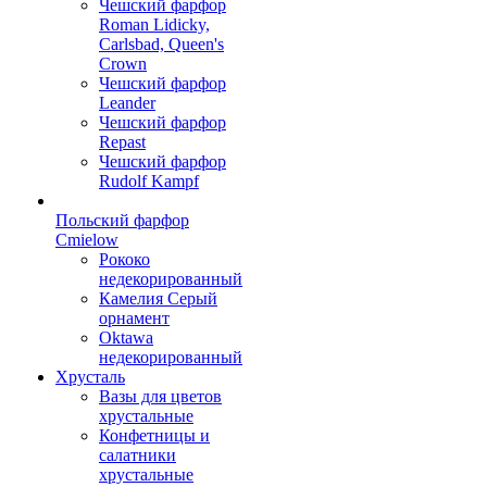
Чешский фарфор
Roman Lidicky,
Carlsbad, Queen's
Crown
Чешский фарфор
Leander
Чешский фарфор
Repast
Чешский фарфор
Rudolf Kampf
Польский фарфор
Сmielow
Рококо
недекорированный
Камелия Серый
орнамент
Oktawa
недекорированный
Хрусталь
Вазы для цветов
хрустальные
Конфетницы и
салатники
хрустальные