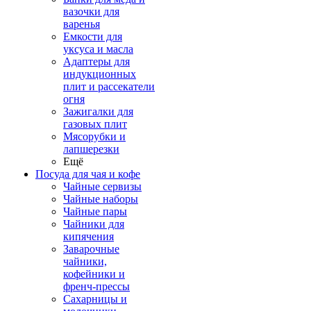
вазочки для
варенья
Емкости для
уксуса и масла
Адаптеры для
индукционных
плит и рассекатели
огня
Зажигалки для
газовых плит
Мясорубки и
лапшерезки
Ещё
Посуда для чая и кофе
Чайные сервизы
Чайные наборы
Чайные пары
Чайники для
кипячения
Заварочные
чайники,
кофейники и
френч-прессы
Сахарницы и