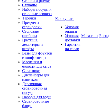
Стопки и рюмки
Стаканы
Наборы посуды и
столовые сервизы
Тарелки
Как купить
Предметы
сервировки
Условия
Столовые
оплаты
приборы
Условия
Магазины
Брен
Графины,
доставки
декантеры и
Гарантия
штофы
на товар
Вазы для фруктов
и конфетницы
Масленки и
емкости для сыра
Салатники
Диспенсеры для
напитков
Деревянная
сервировочная
посуда
Наборы для воды
Сервировочные
блюда