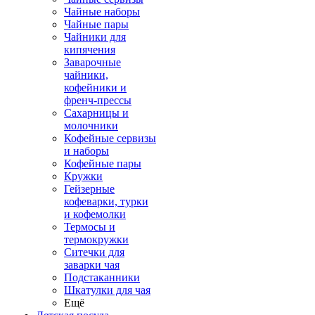
Чайные наборы
Чайные пары
Чайники для
кипячения
Заварочные
чайники,
кофейники и
френч-прессы
Сахарницы и
молочники
Кофейные сервизы
и наборы
Кофейные пары
Кружки
Гейзерные
кофеварки, турки
и кофемолки
Термосы и
термокружки
Ситечки для
заварки чая
Подстаканники
Шкатулки для чая
Ещё