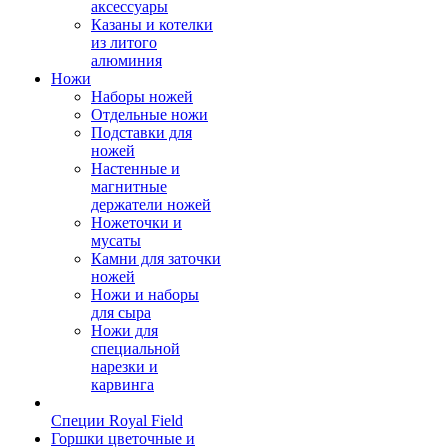
аксессуары
Казаны и котелки
из литого
алюминия
Ножи
Наборы ножей
Отдельные ножи
Подставки для
ножей
Настенные и
магнитные
держатели ножей
Ножеточки и
мусаты
Камни для заточки
ножей
Ножи и наборы
для сыра
Ножи для
специальной
нарезки и
карвинга
Специи Royal Field
Горшки цветочные и