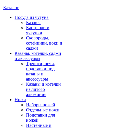
Каталог
Посуда из чугуна
Казаны
Кастрюли и
чугунки
Сковороды,
сотейники, воки и
саджи
Казаны, котелки, саджи
и аксессуары
Треноги, печи,
подставки под
казаны и
аксессуары
Казаны и котелки
из литого
алюминия
Ножи
Наборы ножей
Отдельные ножи
Подставки для
ножей
Настенные и