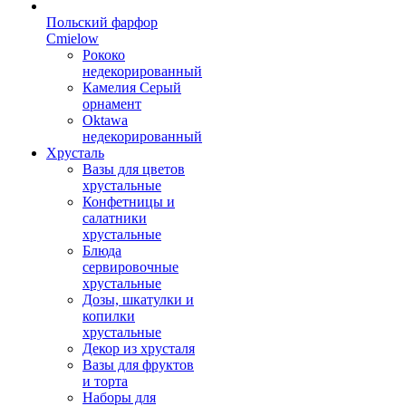
Польский фарфор
Сmielow
Рококо
недекорированный
Камелия Серый
орнамент
Oktawa
недекорированный
Хрусталь
Вазы для цветов
хрустальные
Конфетницы и
салатники
хрустальные
Блюда
сервировочные
хрустальные
Дозы, шкатулки и
копилки
хрустальные
Декор из хрусталя
Вазы для фруктов
и торта
Наборы для