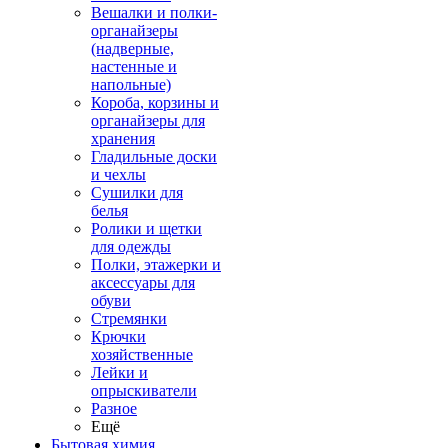
Вешалки и полки-
органайзеры
(надверные,
настенные и
напольные)
Короба, корзины и
органайзеры для
хранения
Гладильные доски
и чехлы
Сушилки для
белья
Ролики и щетки
для одежды
Полки, этажерки и
аксессуары для
обуви
Стремянки
Крючки
хозяйственные
Лейки и
опрыскиватели
Разное
Ещё
Бытовая химия