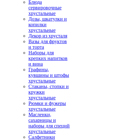
Блюда
сервировочные
хрустальные
Дозы, шкатулки и
копилки
хрустальные
Декор из хрусталя
Вазы для фруктов
и торта
Наборы для
крепких напитков
и вина
Графины,
кувшины и штофы
хрустальные
Стаканы, стопки и
кружки
хрустальные
Рюмки и фужеры
хрустальные
Масленки,
сахарницы и
наборы для специй
хрустальные
Салфетники