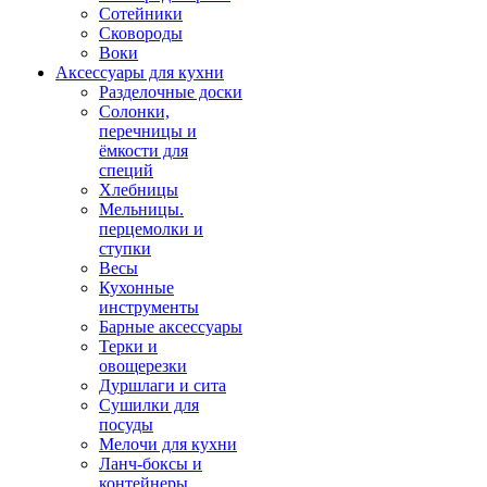
Сотейники
Сковороды
Воки
Аксессуары для кухни
Разделочные доски
Солонки,
перечницы и
ёмкости для
специй
Хлебницы
Мельницы.
перцемолки и
ступки
Весы
Кухонные
инструменты
Барные аксессуары
Терки и
овощерезки
Дуршлаги и сита
Сушилки для
посуды
Мелочи для кухни
Ланч-боксы и
контейнеры