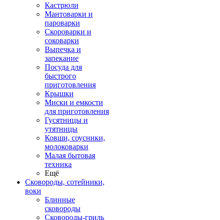
Кастрюли
Мантоварки и
пароварки
Скороварки и
соковарки
Выпечка и
запекание
Посуда для
быстрого
приготовления
Крышки
Миски и емкости
для приготовления
Гусятницы и
утятницы
Ковши, соусники,
молоковарки
Малая бытовая
техника
Ещё
Сковороды, сотейники,
воки
Блинные
сковороды
Сковороды-гриль