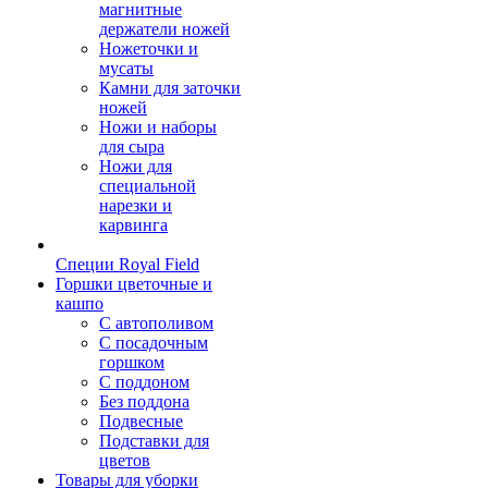
магнитные
держатели ножей
Ножеточки и
мусаты
Камни для заточки
ножей
Ножи и наборы
для сыра
Ножи для
специальной
нарезки и
карвинга
Специи Royal Field
Горшки цветочные и
кашпо
С автополивом
С посадочным
горшком
С поддоном
Без поддона
Подвесные
Подставки для
цветов
Товары для уборки