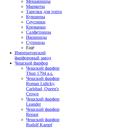
Менажницы
Мармиты
Тарелки для торта
Кувшины
Соусники
Креманки
Салфетницы
Икорницы
Супницы
Ещё
Императорский
фарфоровый завод
Чешский фарфор
Чешский фарфор
Thun 1794 a.s.
Чешский фарфор
Roman Lidicky,
Carlsbad, Queen's
Crown
Чешский фарфор
Leander
Чешский фарфор
Repast
Чешский фарфор
Rudolf Kampf