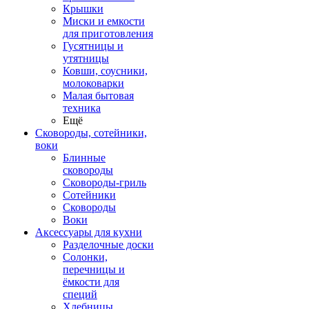
Крышки
Миски и емкости
для приготовления
Гусятницы и
утятницы
Ковши, соусники,
молоковарки
Малая бытовая
техника
Ещё
Сковороды, сотейники,
воки
Блинные
сковороды
Сковороды-гриль
Сотейники
Сковороды
Воки
Аксессуары для кухни
Разделочные доски
Солонки,
перечницы и
ёмкости для
специй
Хлебницы