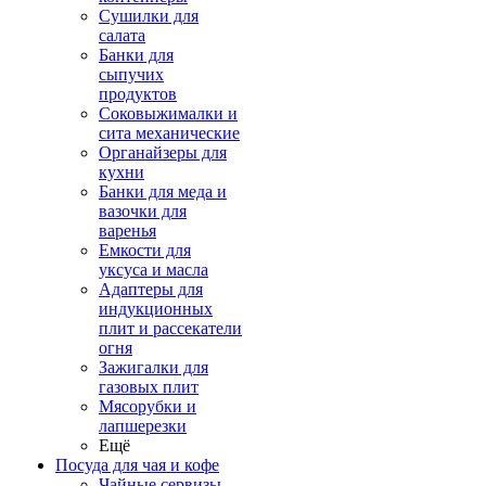
Сушилки для
салата
Банки для
сыпучих
продуктов
Соковыжималки и
сита механические
Органайзеры для
кухни
Банки для меда и
вазочки для
варенья
Емкости для
уксуса и масла
Адаптеры для
индукционных
плит и рассекатели
огня
Зажигалки для
газовых плит
Мясорубки и
лапшерезки
Ещё
Посуда для чая и кофе
Чайные сервизы