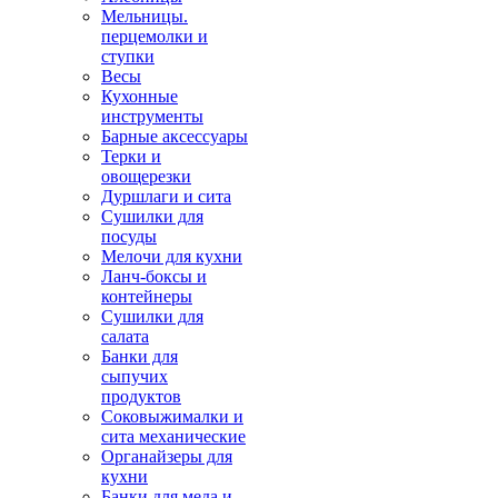
Мельницы.
перцемолки и
ступки
Весы
Кухонные
инструменты
Барные аксессуары
Терки и
овощерезки
Дуршлаги и сита
Сушилки для
посуды
Мелочи для кухни
Ланч-боксы и
контейнеры
Сушилки для
салата
Банки для
сыпучих
продуктов
Соковыжималки и
сита механические
Органайзеры для
кухни
Банки для меда и