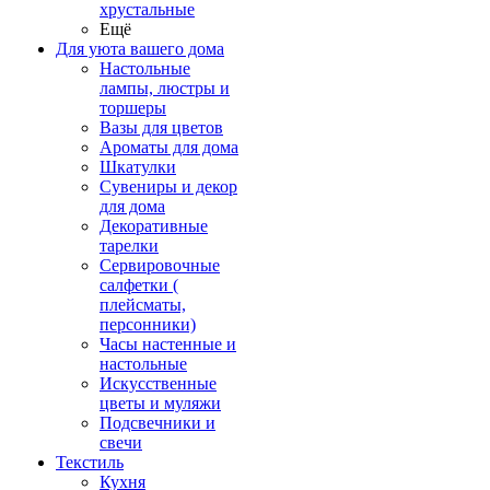
хрустальные
Ещё
Для уюта вашего дома
Настольные
лампы, люстры и
торшеры
Вазы для цветов
Ароматы для дома
Шкатулки
Сувениры и декор
для дома
Декоративные
тарелки
Сервировочные
салфетки (
плейсматы,
персонники)
Часы настенные и
настольные
Искусственные
цветы и муляжи
Подсвечники и
свечи
Текстиль
Кухня