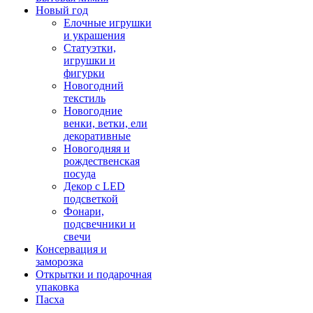
Новый год
Елочные игрушки
и украшения
Статуэтки,
игрушки и
фигурки
Новогодний
текстиль
Новогодние
венки, ветки, ели
декоративные
Новогодняя и
рождественская
посуда
Декор с LED
подсветкой
Фонари,
подсвечники и
свечи
Консервация и
заморозка
Открытки и подарочная
упаковка
Пасха