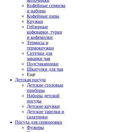
молочники
Кофейные сервизы
и наборы
Кофейные пары
Кружки
Гейзерные
кофеварки, турки
и кофемолки
Термосы и
термокружки
Ситечки для
заварки чая
Подстаканники
Шкатулки для чая
Ещё
Детская посуда
Детские столовые
приборы
Наборы детской
посуды
Детские кружки
Детские тарелки и
салатники
Посуда для сервировки
Фужеры