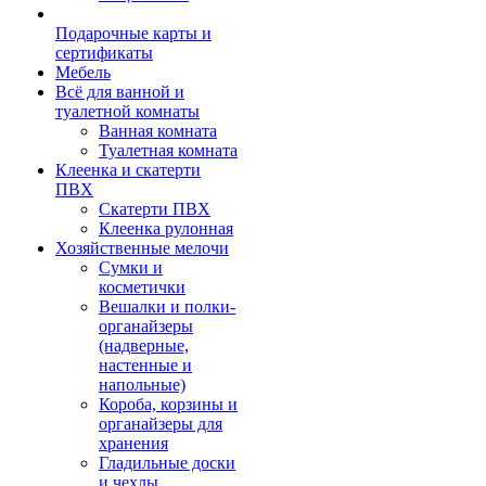
Подарочные карты и
сертификаты
Мебель
Всё для ванной и
туалетной комнаты
Ванная комната
Туалетная комната
Клеенка и скатерти
ПВХ
Скатерти ПВХ
Клеенка рулонная
Хозяйственные мелочи
Сумки и
косметички
Вешалки и полки-
органайзеры
(надверные,
настенные и
напольные)
Короба, корзины и
органайзеры для
хранения
Гладильные доски
и чехлы