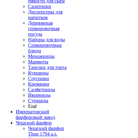
емкости для сыра
Салатники
Диспенсеры для
напитков
Деревянная
сервировочная
посуда
Наборы для воды
Сервировочные
блюда
Менажницы
Мармиты
Тарелки для торта
Кувшины
Соусники
Креманки
Салфетницы
Икорницы
Супницы
Ещё
Императорский
фарфоровый завод
Чешский фарфор
Чешский фарфор
Thun 1794 a.s.