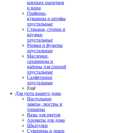
крепких напитков
и вина
Графины,
кувшины и штофы
хрустальные
Стаканы, стопки и
кружки
хрустальные
Рюмки и фужеры
хрустальные
Масленки,
сахарницы и
наборы для специй
хрустальные
Салфетники
хрустальные
Ещё
Для уюта вашего дома
Настольные
лампы, люстры и
торшеры
Вазы для цветов
Ароматы для дома
Шкатулки
Сувениры и декор