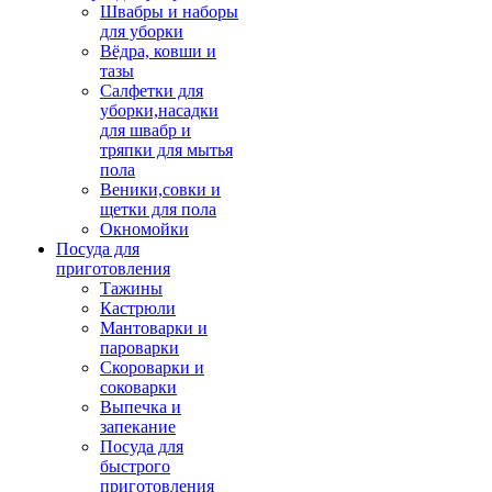
Швабры и наборы
для уборки
Вёдра, ковши и
тазы
Салфетки для
уборки,насадки
для швабр и
тряпки для мытья
пола
Веники,совки и
щетки для пола
Окномойки
Посуда для
приготовления
Тажины
Кастрюли
Мантоварки и
пароварки
Скороварки и
соковарки
Выпечка и
запекание
Посуда для
быстрого
приготовления