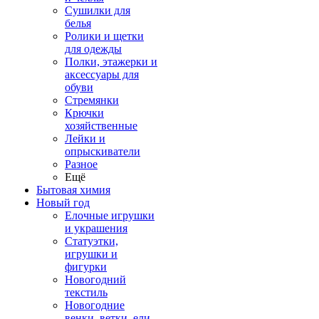
Сушилки для
белья
Ролики и щетки
для одежды
Полки, этажерки и
аксессуары для
обуви
Стремянки
Крючки
хозяйственные
Лейки и
опрыскиватели
Разное
Ещё
Бытовая химия
Новый год
Елочные игрушки
и украшения
Статуэтки,
игрушки и
фигурки
Новогодний
текстиль
Новогодние
венки, ветки, ели