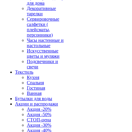
для дома
Декоративные
тарелки
Сервировочные
салфетки (
плейсматы,
персонники)
Часы настенные и
настольные
Искусственные
цветы и муляжи
Подсвечники и
свечи
Текстиль
Кухня
Спальня
Гостиная
Ванная
Бутылки для воды
Акции и распродажи
Акция -20%
Акция -50%
СТОП-цена
Акция -30%
Акция -40%