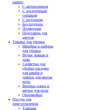
кашпо
С автополивом
С посадочным
горшком
С поддоном
Без поддона
Подвесные
Подставки для
цветов
Товары для уборки
Швабры и наборы
для уборки
Вёдра, ковши и
тазы
Салфетки для
уборки,насадки
для швабр и
тряпки для мытья
пола
Веники,совки и
щетки для пола
Окномойки
Посуда для
приготовления
Тажины