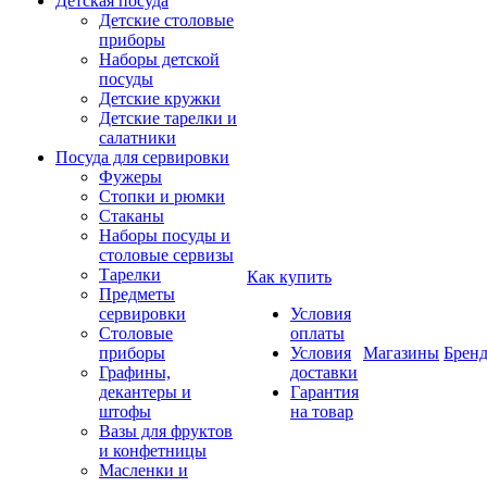
Детская посуда
Детские столовые
приборы
Наборы детской
посуды
Детские кружки
Детские тарелки и
салатники
Посуда для сервировки
Фужеры
Стопки и рюмки
Стаканы
Наборы посуды и
столовые сервизы
Тарелки
Как купить
Предметы
сервировки
Условия
Столовые
оплаты
приборы
Условия
Магазины
Брен
Графины,
доставки
декантеры и
Гарантия
штофы
на товар
Вазы для фруктов
и конфетницы
Масленки и