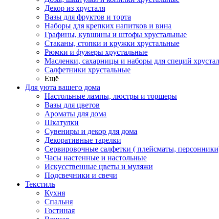
Декор из хрусталя
Вазы для фруктов и торта
Наборы для крепких напитков и вина
Графины, кувшины и штофы хрустальные
Стаканы, стопки и кружки хрустальные
Рюмки и фужеры хрустальные
Масленки, сахарницы и наборы для специй хруста
Салфетники хрустальные
Ещё
Для уюта вашего дома
Настольные лампы, люстры и торшеры
Вазы для цветов
Ароматы для дома
Шкатулки
Сувениры и декор для дома
Декоративные тарелки
Сервировочные салфетки ( плейсматы, персонники
Часы настенные и настольные
Искусственные цветы и муляжи
Подсвечники и свечи
Текстиль
Кухня
Спальня
Гостиная