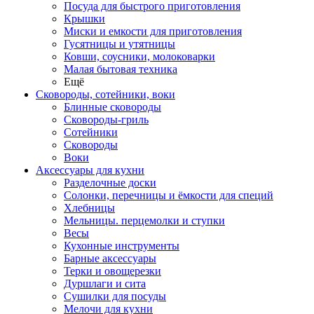
Посуда для быстрого приготовления
Крышки
Миски и емкости для приготовления
Гусятницы и утятницы
Ковши, соусники, молоковарки
Малая бытовая техника
Ещё
Сковороды, сотейники, воки
Блинные сковороды
Сковороды-гриль
Сотейники
Сковороды
Воки
Аксессуары для кухни
Разделочные доски
Солонки, перечницы и ёмкости для специй
Хлебницы
Мельницы. перцемолки и ступки
Весы
Кухонные инструменты
Барные аксессуары
Терки и овощерезки
Дуршлаги и сита
Сушилки для посуды
Мелочи для кухни