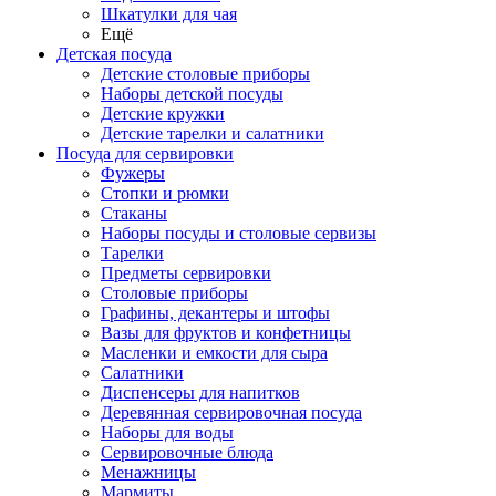
Шкатулки для чая
Ещё
Детская посуда
Детские столовые приборы
Наборы детской посуды
Детские кружки
Детские тарелки и салатники
Посуда для сервировки
Фужеры
Стопки и рюмки
Стаканы
Наборы посуды и столовые сервизы
Тарелки
Предметы сервировки
Столовые приборы
Графины, декантеры и штофы
Вазы для фруктов и конфетницы
Масленки и емкости для сыра
Салатники
Диспенсеры для напитков
Деревянная сервировочная посуда
Наборы для воды
Сервировочные блюда
Менажницы
Мармиты