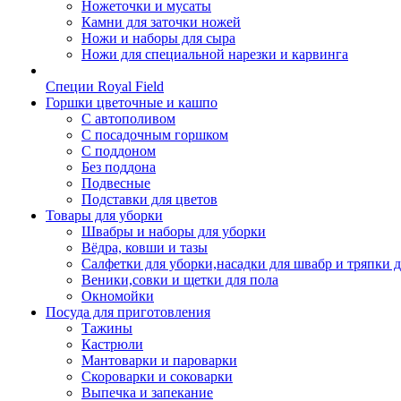
Ножеточки и мусаты
Камни для заточки ножей
Ножи и наборы для сыра
Ножи для специальной нарезки и карвинга
Специи Royal Field
Горшки цветочные и кашпо
С автополивом
С посадочным горшком
С поддоном
Без поддона
Подвесные
Подставки для цветов
Товары для уборки
Швабры и наборы для уборки
Вёдра, ковши и тазы
Салфетки для уборки,насадки для швабр и тряпки 
Веники,совки и щетки для пола
Окномойки
Посуда для приготовления
Тажины
Кастрюли
Мантоварки и пароварки
Скороварки и соковарки
Выпечка и запекание