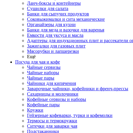
Ланч-боксы и контейнеры
Сушилки для салата
Банки для сыпучих продуктов
Соковыжималки и сита механические
Органайзеры для кухни
Банки для меда и вазочки для варенья
Емкости для уксуса и масла
Адаптеры для индукционных плит и рассекатели о
Зажигалки для газовых плит
Мясорубки и лапшерезки
Ещё
Посуда для чая и кофе
Чайные сервизы
Чайные наборы
Чайные пары
Чайники для кипячения
Заварочные чайники, кофейники и френч-прессы
Сахарницы и молочники
Кофейные сервизы и наборы
Кофейные пары
Кружки
Гейзерные кофеварки, турки и кофемолки
Термосы и термокружки
Ситечки для заварки чая
Подстаканники