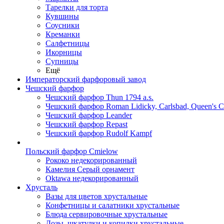
Тарелки для торта
Кувшины
Соусники
Креманки
Салфетницы
Икорницы
Супницы
Ещё
Императорский фарфоровый завод
Чешский фарфор
Чешский фарфор Thun 1794 a.s.
Чешский фарфор Roman Lidicky, Carlsbad, Queen's 
Чешский фарфор Leander
Чешский фарфор Repast
Чешский фарфор Rudolf Kampf
Польский фарфор Сmielow
Рококо недекорированный
Камелия Серый орнамент
Oktawa недекорированный
Хрусталь
Вазы для цветов хрустальные
Конфетницы и салатники хрустальные
Блюда сервировочные хрустальные
Дозы, шкатулки и копилки хрустальные