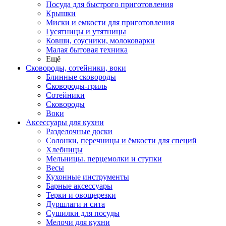
Посуда для быстрого приготовления
Крышки
Миски и емкости для приготовления
Гусятницы и утятницы
Ковши, соусники, молоковарки
Малая бытовая техника
Ещё
Сковороды, сотейники, воки
Блинные сковороды
Сковороды-гриль
Сотейники
Сковороды
Воки
Аксессуары для кухни
Разделочные доски
Солонки, перечницы и ёмкости для специй
Хлебницы
Мельницы. перцемолки и ступки
Весы
Кухонные инструменты
Барные аксессуары
Терки и овощерезки
Дуршлаги и сита
Сушилки для посуды
Мелочи для кухни