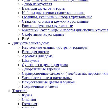
Декор из хрусталя
Вазы для фруктов и торта
Наборы для крепких напитков и вина
Графины, кувшины и штофы хрустальные
Стаканы, стопки и кружки хрустальные
Рюмки и фужеры хрустальные
Масленки, сахарницы и наборы для специй хруста
Салфетники хрустальные
Ещё
Для уюта вашего дома
Настольные лампы, люстры и торшеры
Вазы для цветов
Ароматы для дома
Шкатулки
Сувениры и декор для дома
Декоративные тарелки
Сервировочные салфетки ( плейсматы, персонники
Часы настенные и настольные
Искусственные цветы и муляжи
Подсвечники и свечи
Текстиль
Кухня
Спальня
Гостиная