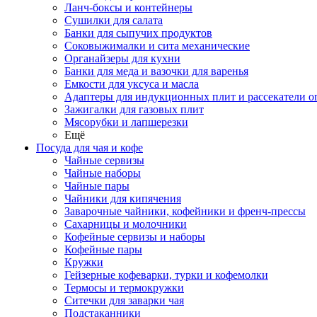
Ланч-боксы и контейнеры
Сушилки для салата
Банки для сыпучих продуктов
Соковыжималки и сита механические
Органайзеры для кухни
Банки для меда и вазочки для варенья
Емкости для уксуса и масла
Адаптеры для индукционных плит и рассекатели о
Зажигалки для газовых плит
Мясорубки и лапшерезки
Ещё
Посуда для чая и кофе
Чайные сервизы
Чайные наборы
Чайные пары
Чайники для кипячения
Заварочные чайники, кофейники и френч-прессы
Сахарницы и молочники
Кофейные сервизы и наборы
Кофейные пары
Кружки
Гейзерные кофеварки, турки и кофемолки
Термосы и термокружки
Ситечки для заварки чая
Подстаканники