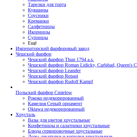
Тарелки для торта
Кувшины
Соусники
Креманки
Салфетницы
Икорницы
Супницы
Ещё
Императорский фарфоровый завод
Чешский фарфор
Чешский фарфор Thun 1794 a.s.
Чешский фарфор Roman Lidicky, Carlsbad, Queen's 
Чешский фарфор Leander
Чешский фарфор Repast
Чешский фарфор Rudolf Kampf
Польский фарфор Сmielow
Рококо недекорированный
Камелия Серый орнамент
Oktawa недекорированный
Хрусталь
Вазы для цветов хрустальные
Конфетницы и салатники хрустальные
Блюда сервировочные хрустальные
Дозы, шкатулки и копилки хрустальные