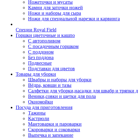
Ножеточки и мусаты
Камни для заточки ножей
Ножи и наборы для сыра
Ножи для специальной нарезки и карвинга
Специи Royal Field
Горшки цветочные и кашпо
С автополивом
С посадочным горшком
С поддоном
Без поддона
Подвесные
Подставки для цветов
Товары для уборки
Швабры и наборы для уборки
Вёдра, ковши и тазы
Салфетки для уборки,насадки для швабр и тряпки 
Веники,совки и щетки для пола
Окномойки
Посуда для приготовления
Тажины
Кастрюли
Мантоварки и пароварки
Скороварки и соковарки
Выпечка и запекание