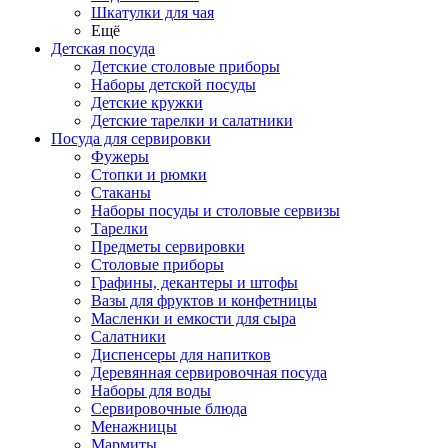
Шкатулки для чая
Ещё
Детская посуда
Детские столовые приборы
Наборы детской посуды
Детские кружки
Детские тарелки и салатники
Посуда для сервировки
Фужеры
Стопки и рюмки
Стаканы
Наборы посуды и столовые сервизы
Тарелки
Предметы сервировки
Столовые приборы
Графины, декантеры и штофы
Вазы для фруктов и конфетницы
Масленки и емкости для сыра
Салатники
Диспенсеры для напитков
Деревянная сервировочная посуда
Наборы для воды
Сервировочные блюда
Менажницы
Мармиты