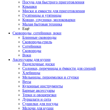
Посуда для быстрого приготовления
Крышки
Миски и емкости для приготовления
Гусятницы и утятницы
Ковши, соусники, молоковарки
Малая бытовая техника
Ещё
Сковороды, сотейники, воки
Блинные сковороды
Сковороды-гриль
Сотейники
Сковороды
Воки
Аксессуары для кухни
Разделочные доски
Солонки, перечницы и ёмкости для специй
Хлебницы
Мельницы. перцемолки и ступки
Весы
Кухонные инструменты
Барные аксессуары
Терки и овощерезки
Дуршлаги и сита
Сушилки для посуды
Мелочи для кухни