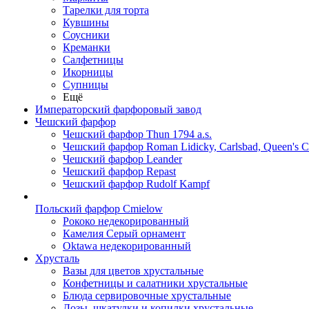
Тарелки для торта
Кувшины
Соусники
Креманки
Салфетницы
Икорницы
Супницы
Ещё
Императорский фарфоровый завод
Чешский фарфор
Чешский фарфор Thun 1794 a.s.
Чешский фарфор Roman Lidicky, Carlsbad, Queen's 
Чешский фарфор Leander
Чешский фарфор Repast
Чешский фарфор Rudolf Kampf
Польский фарфор Сmielow
Рококо недекорированный
Камелия Серый орнамент
Oktawa недекорированный
Хрусталь
Вазы для цветов хрустальные
Конфетницы и салатники хрустальные
Блюда сервировочные хрустальные
Дозы, шкатулки и копилки хрустальные