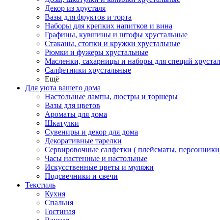
Декор из хрусталя
Вазы для фруктов и торта
Наборы для крепких напитков и вина
Графины, кувшины и штофы хрустальные
Стаканы, стопки и кружки хрустальные
Рюмки и фужеры хрустальные
Масленки, сахарницы и наборы для специй хруста
Салфетники хрустальные
Ещё
Для уюта вашего дома
Настольные лампы, люстры и торшеры
Вазы для цветов
Ароматы для дома
Шкатулки
Сувениры и декор для дома
Декоративные тарелки
Сервировочные салфетки ( плейсматы, персонники
Часы настенные и настольные
Искусственные цветы и муляжи
Подсвечники и свечи
Текстиль
Кухня
Спальня
Гостиная