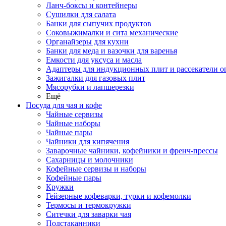
Ланч-боксы и контейнеры
Сушилки для салата
Банки для сыпучих продуктов
Соковыжималки и сита механические
Органайзеры для кухни
Банки для меда и вазочки для варенья
Емкости для уксуса и масла
Адаптеры для индукционных плит и рассекатели о
Зажигалки для газовых плит
Мясорубки и лапшерезки
Ещё
Посуда для чая и кофе
Чайные сервизы
Чайные наборы
Чайные пары
Чайники для кипячения
Заварочные чайники, кофейники и френч-прессы
Сахарницы и молочники
Кофейные сервизы и наборы
Кофейные пары
Кружки
Гейзерные кофеварки, турки и кофемолки
Термосы и термокружки
Ситечки для заварки чая
Подстаканники