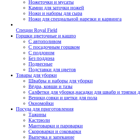
Ножеточки и мусаты
Камни для заточки ножей
Ножи и наборы для сыра
Ножи для специальной нарезки и карвинга
Специи Royal Field
Горшки цветочные и кашпо
С автополивом
С посадочным горшком
С поддоном
Без поддона
Подвесные
Подставки для цветов
Товары для уборки
Швабры и наборы для уборки
Вёдра, ковши и тазы
Салфетки для уборки,насадки для швабр и тряпки 
Веники,совки и щетки для пола
Окномойки
Посуда для приготовления
Тажины
Кастрюли
Мантоварки и пароварки
Скороварки и соковарки
Выпечка и запекание