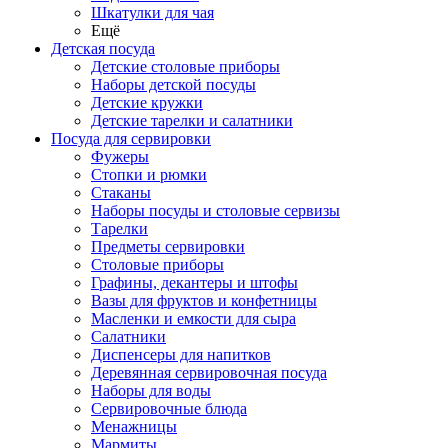
Шкатулки для чая
Ещё
Детская посуда
Детские столовые приборы
Наборы детской посуды
Детские кружки
Детские тарелки и салатники
Посуда для сервировки
Фужеры
Стопки и рюмки
Стаканы
Наборы посуды и столовые сервизы
Тарелки
Предметы сервировки
Столовые приборы
Графины, декантеры и штофы
Вазы для фруктов и конфетницы
Масленки и емкости для сыра
Салатники
Диспенсеры для напитков
Деревянная сервировочная посуда
Наборы для воды
Сервировочные блюда
Менажницы
Мармиты