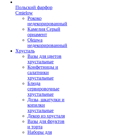
Польский фарфор
Сmielow
Рококо
недекорированный
Камелия Серый
орнамент
Oktawa
недекорированный
Хрусталь
Вазы для цветов
хрустальные
Конфетницы и
салатники
хрустальные
Блюда
сервировочные
хрустальные
Дозы, шкатулки и
копилки
хрустальные
Декор из хрусталя
Вазы для фруктов
и торта
Наборы для