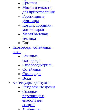
Крышки
Миски и емкости
для приготовления
Гусятницы и
утятницы
Ковши, соусники,
молоковарки
Малая бытовая
техника
Ещё
Сковороды, сотейники,
воки
Блинные
сковороды
Сковороды-гриль
Сотейники
Сковороды
Воки
Аксессуары для кухни
Разделочные доски
Солонки,
перечницы и
ёмкости для
специй
Хлебницы