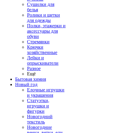
Сушилки для
белья
Ролики и щетки
для одежды
Полки, этажерки и
аксессуары для
обуви
Стремянки
Крючки
хозяйственные
Лейки и
опрыскиватели
Разное
Ещё
Бытовая химия
Новый год
Елочные игрушки
и украшения
Статуэтки,
игрушки и
фигурки
Новогодний
текстиль
Новогодние
венки, ветки, ели