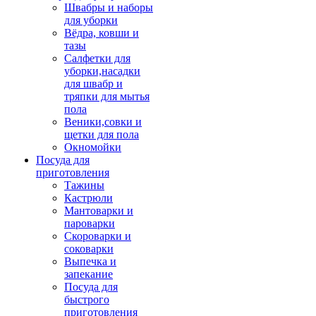
Швабры и наборы
для уборки
Вёдра, ковши и
тазы
Салфетки для
уборки,насадки
для швабр и
тряпки для мытья
пола
Веники,совки и
щетки для пола
Окномойки
Посуда для
приготовления
Тажины
Кастрюли
Мантоварки и
пароварки
Скороварки и
соковарки
Выпечка и
запекание
Посуда для
быстрого
приготовления