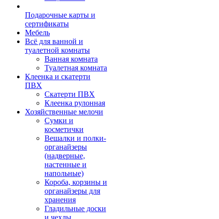
Подарочные карты и
сертификаты
Мебель
Всё для ванной и
туалетной комнаты
Ванная комната
Туалетная комната
Клеенка и скатерти
ПВХ
Скатерти ПВХ
Клеенка рулонная
Хозяйственные мелочи
Сумки и
косметички
Вешалки и полки-
органайзеры
(надверные,
настенные и
напольные)
Короба, корзины и
органайзеры для
хранения
Гладильные доски
и чехлы