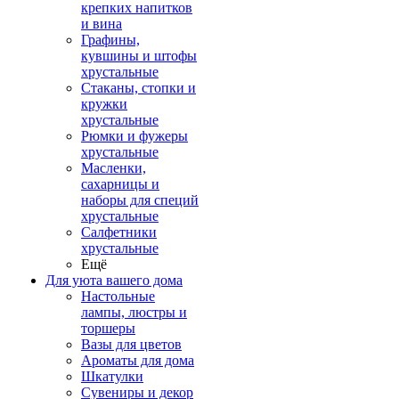
крепких напитков
и вина
Графины,
кувшины и штофы
хрустальные
Стаканы, стопки и
кружки
хрустальные
Рюмки и фужеры
хрустальные
Масленки,
сахарницы и
наборы для специй
хрустальные
Салфетники
хрустальные
Ещё
Для уюта вашего дома
Настольные
лампы, люстры и
торшеры
Вазы для цветов
Ароматы для дома
Шкатулки
Сувениры и декор