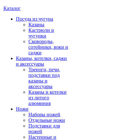
Каталог
Посуда из чугуна
Казаны
Кастрюли и
чугунки
Сковороды,
сотейники, воки и
саджи
Казаны, котелки, саджи
и аксессуары
Треноги, печи,
подставки под
казаны и
аксессуары
Казаны и котелки
из литого
алюминия
Ножи
Наборы ножей
Отдельные ножи
Подставки для
ножей
Настенные и