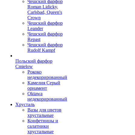
Чешский фарфор
Roman Lidicky,
Carlsbad, Queen's
Crown
Чешский фарфор
Leander
Чешский фарфор
Repast
Чешский фарфор
Rudolf Kampf
Польский фарфор
Сmielow
Рококо
недекорированный
Камелия Серый
орнамент
Oktawa
недекорированный
Хрусталь
Вазы для цветов
хрустальные
Конфетницы и
салатники
хрустальные