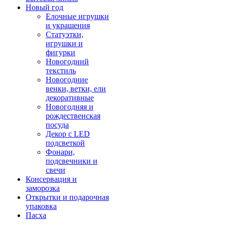
Новый год
Елочные игрушки
и украшения
Статуэтки,
игрушки и
фигурки
Новогодний
текстиль
Новогодние
венки, ветки, ели
декоративные
Новогодняя и
рождественская
посуда
Декор с LED
подсветкой
Фонари,
подсвечники и
свечи
Консервация и
заморозка
Открытки и подарочная
упаковка
Пасха