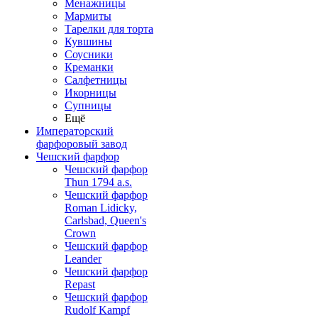
Менажницы
Мармиты
Тарелки для торта
Кувшины
Соусники
Креманки
Салфетницы
Икорницы
Супницы
Ещё
Императорский
фарфоровый завод
Чешский фарфор
Чешский фарфор
Thun 1794 a.s.
Чешский фарфор
Roman Lidicky,
Carlsbad, Queen's
Crown
Чешский фарфор
Leander
Чешский фарфор
Repast
Чешский фарфор
Rudolf Kampf