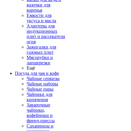
вазочки для
варенья
Емкости для
уксуса и масла
Адаптеры для
индукционных
плит и рассекатели
огня
Зажигалки для
газовых плит
Мясорубки и
лапшерезки
Ещё
Посуда для чая и кофе
Чайные сервизы
Чайные наборы
Чайные пары
Чайники для
кипячения
Заварочные
чайники,
кофейники и
френч-прессы
Сахарницы и