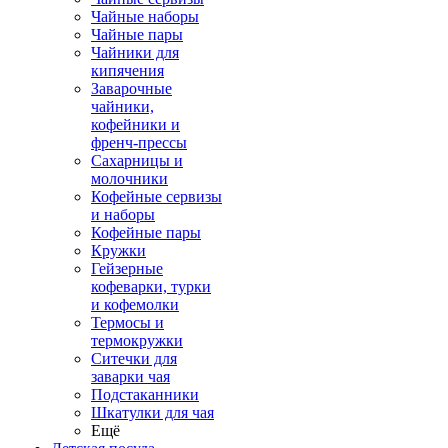
Чайные наборы
Чайные пары
Чайники для
кипячения
Заварочные
чайники,
кофейники и
френч-прессы
Сахарницы и
молочники
Кофейные сервизы
и наборы
Кофейные пары
Кружки
Гейзерные
кофеварки, турки
и кофемолки
Термосы и
термокружки
Ситечки для
заварки чая
Подстаканники
Шкатулки для чая
Ещё