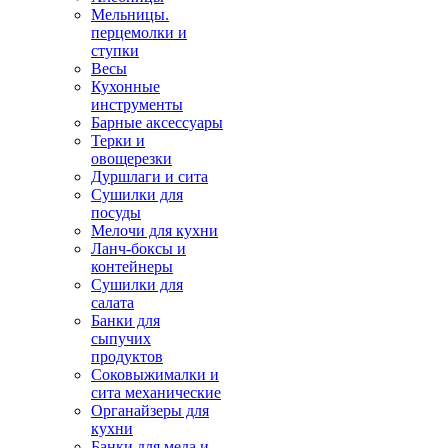
Мельницы.
перцемолки и
ступки
Весы
Кухонные
инструменты
Барные аксессуары
Терки и
овощерезки
Дуршлаги и сита
Сушилки для
посуды
Мелочи для кухни
Ланч-боксы и
контейнеры
Сушилки для
салата
Банки для
сыпучих
продуктов
Соковыжималки и
сита механические
Органайзеры для
кухни
Банки для меда и