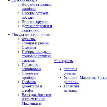
Детская посуда
Детские столовые
приборы
Наборы детской
посуды
Детские кружки
Детские тарелки и
салатники
Посуда для сервировки
Фужеры
Стопки и рюмки
Стаканы
Наборы посуды и
столовые сервизы
Тарелки
Как купить
Предметы
сервировки
Условия
Столовые
оплаты
приборы
Условия
Магазины
Брен
Графины,
доставки
декантеры и
Гарантия
штофы
на товар
Вазы для фруктов
и конфетницы
Масленки и