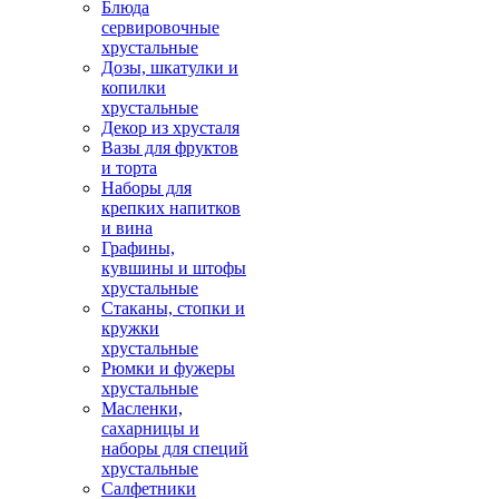
Блюда
сервировочные
хрустальные
Дозы, шкатулки и
копилки
хрустальные
Декор из хрусталя
Вазы для фруктов
и торта
Наборы для
крепких напитков
и вина
Графины,
кувшины и штофы
хрустальные
Стаканы, стопки и
кружки
хрустальные
Рюмки и фужеры
хрустальные
Масленки,
сахарницы и
наборы для специй
хрустальные
Салфетники