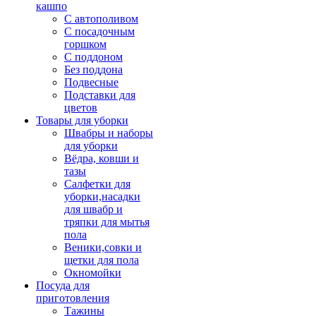
кашпо
С автополивом
С посадочным
горшком
С поддоном
Без поддона
Подвесные
Подставки для
цветов
Товары для уборки
Швабры и наборы
для уборки
Вёдра, ковши и
тазы
Салфетки для
уборки,насадки
для швабр и
тряпки для мытья
пола
Веники,совки и
щетки для пола
Окномойки
Посуда для
приготовления
Тажины