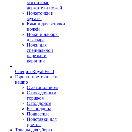
магнитные
держатели ножей
Ножеточки и
мусаты
Камни для заточки
ножей
Ножи и наборы
для сыра
Ножи для
специальной
нарезки и
карвинга
Специи Royal Field
Горшки цветочные и
кашпо
С автополивом
С посадочным
горшком
С поддоном
Без поддона
Подвесные
Подставки для
цветов
Товары для уборки