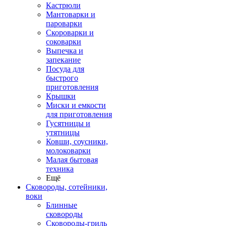
Кастрюли
Мантоварки и
пароварки
Скороварки и
соковарки
Выпечка и
запекание
Посуда для
быстрого
приготовления
Крышки
Миски и емкости
для приготовления
Гусятницы и
утятницы
Ковши, соусники,
молоковарки
Малая бытовая
техника
Ещё
Сковороды, сотейники,
воки
Блинные
сковороды
Сковороды-гриль