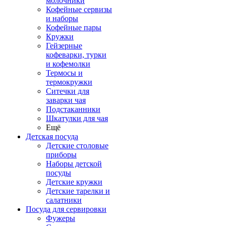
молочники
Кофейные сервизы
и наборы
Кофейные пары
Кружки
Гейзерные
кофеварки, турки
и кофемолки
Термосы и
термокружки
Ситечки для
заварки чая
Подстаканники
Шкатулки для чая
Ещё
Детская посуда
Детские столовые
приборы
Наборы детской
посуды
Детские кружки
Детские тарелки и
салатники
Посуда для сервировки
Фужеры