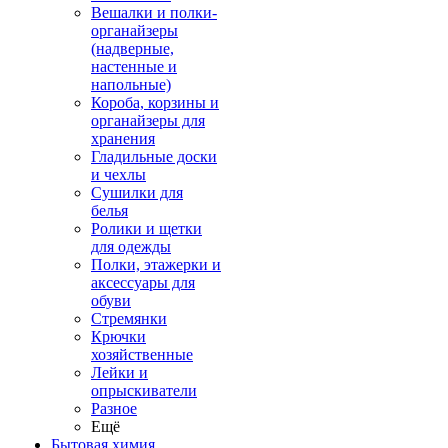
Вешалки и полки-
органайзеры
(надверные,
настенные и
напольные)
Короба, корзины и
органайзеры для
хранения
Гладильные доски
и чехлы
Сушилки для
белья
Ролики и щетки
для одежды
Полки, этажерки и
аксессуары для
обуви
Стремянки
Крючки
хозяйственные
Лейки и
опрыскиватели
Разное
Ещё
Бытовая химия