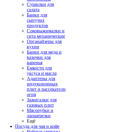
Сушилки для
салата
Банки для
сыпучих
продуктов
Соковыжималки и
сита механические
Органайзеры для
кухни
Банки для меда и
вазочки для
варенья
Емкости для
уксуса и масла
Адаптеры для
индукционных
плит и рассекатели
огня
Зажигалки для
газовых плит
Мясорубки и
лапшерезки
Ещё
Посуда для чая и кофе
Чайные сервизы