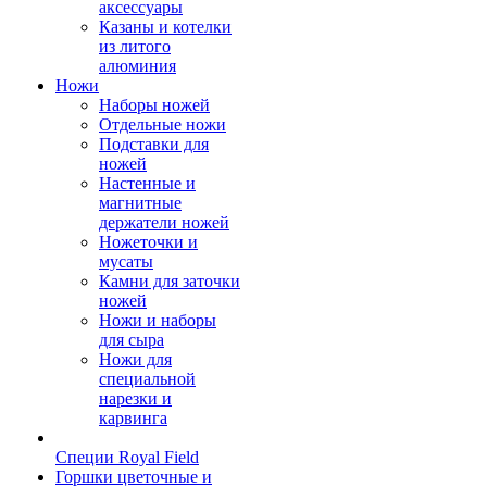
аксессуары
Казаны и котелки
из литого
алюминия
Ножи
Наборы ножей
Отдельные ножи
Подставки для
ножей
Настенные и
магнитные
держатели ножей
Ножеточки и
мусаты
Камни для заточки
ножей
Ножи и наборы
для сыра
Ножи для
специальной
нарезки и
карвинга
Специи Royal Field
Горшки цветочные и