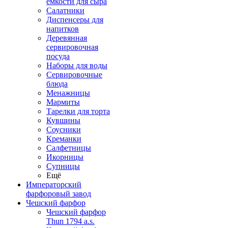
емкости для сыра
Салатники
Диспенсеры для
напитков
Деревянная
сервировочная
посуда
Наборы для воды
Сервировочные
блюда
Менажницы
Мармиты
Тарелки для торта
Кувшины
Соусники
Креманки
Салфетницы
Икорницы
Супницы
Ещё
Императорский
фарфоровый завод
Чешский фарфор
Чешский фарфор
Thun 1794 a.s.