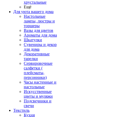
хрустальные
Ещё
Для уюта вашего дома
Настольные
лампы, люстры и
торшеры
Вазы для цветов
Ароматы для дома
Шкатулки
Сувениры и декор
для дома
Декоративные
тарелки
Сервировочные
салфетки (
плейсматы,
персонники)
Часы настенные и
настольные
Искусственные
цветы и муляжи
Подсвечники и
свечи
Текстиль
Кухня