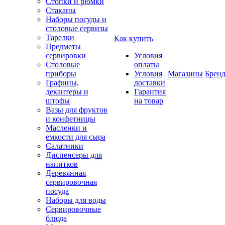
Стопки и рюмки
Стаканы
Наборы посуды и
столовые сервизы
Тарелки
Как купить
Предметы
сервировки
Условия
Столовые
оплаты
приборы
Условия
Магазины
Брен
Графины,
доставки
декантеры и
Гарантия
штофы
на товар
Вазы для фруктов
и конфетницы
Масленки и
емкости для сыра
Салатники
Диспенсеры для
напитков
Деревянная
сервировочная
посуда
Наборы для воды
Сервировочные
блюда