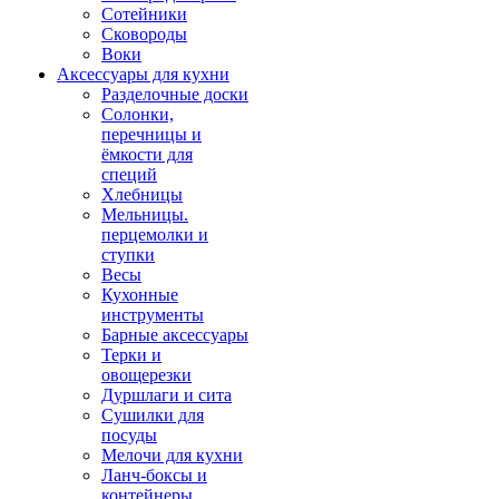
Сотейники
Сковороды
Воки
Аксессуары для кухни
Разделочные доски
Солонки,
перечницы и
ёмкости для
специй
Хлебницы
Мельницы.
перцемолки и
ступки
Весы
Кухонные
инструменты
Барные аксессуары
Терки и
овощерезки
Дуршлаги и сита
Сушилки для
посуды
Мелочи для кухни
Ланч-боксы и
контейнеры