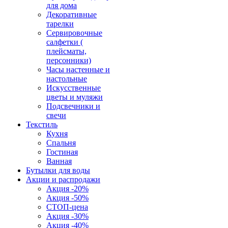
для дома
Декоративные
тарелки
Сервировочные
салфетки (
плейсматы,
персонники)
Часы настенные и
настольные
Искусственные
цветы и муляжи
Подсвечники и
свечи
Текстиль
Кухня
Спальня
Гостиная
Ванная
Бутылки для воды
Акции и распродажи
Акция -20%
Акция -50%
СТОП-цена
Акция -30%
Акция -40%