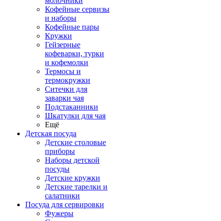
молочники
Кофейные сервизы
и наборы
Кофейные пары
Кружки
Гейзерные
кофеварки, турки
и кофемолки
Термосы и
термокружки
Ситечки для
заварки чая
Подстаканники
Шкатулки для чая
Ещё
Детская посуда
Детские столовые
приборы
Наборы детской
посуды
Детские кружки
Детские тарелки и
салатники
Посуда для сервировки
Фужеры