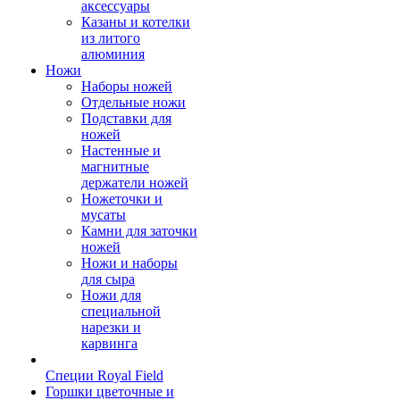
аксессуары
Казаны и котелки
из литого
алюминия
Ножи
Наборы ножей
Отдельные ножи
Подставки для
ножей
Настенные и
магнитные
держатели ножей
Ножеточки и
мусаты
Камни для заточки
ножей
Ножи и наборы
для сыра
Ножи для
специальной
нарезки и
карвинга
Специи Royal Field
Горшки цветочные и