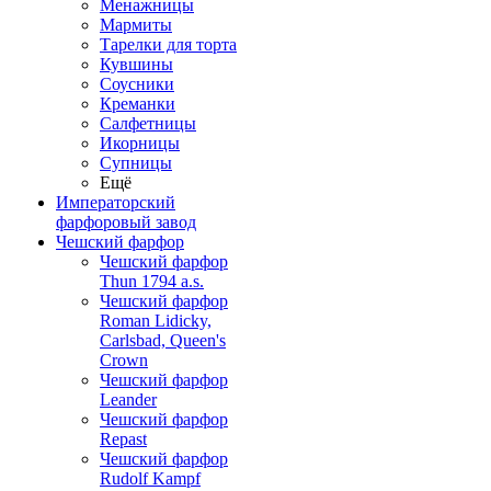
Менажницы
Мармиты
Тарелки для торта
Кувшины
Соусники
Креманки
Салфетницы
Икорницы
Супницы
Ещё
Императорский
фарфоровый завод
Чешский фарфор
Чешский фарфор
Thun 1794 a.s.
Чешский фарфор
Roman Lidicky,
Carlsbad, Queen's
Crown
Чешский фарфор
Leander
Чешский фарфор
Repast
Чешский фарфор
Rudolf Kampf