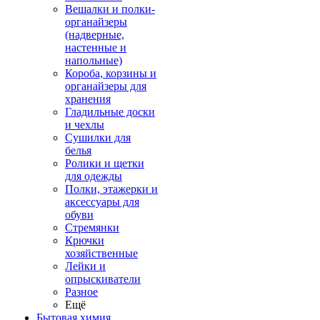
Вешалки и полки-
органайзеры
(надверные,
настенные и
напольные)
Короба, корзины и
органайзеры для
хранения
Гладильные доски
и чехлы
Сушилки для
белья
Ролики и щетки
для одежды
Полки, этажерки и
аксессуары для
обуви
Стремянки
Крючки
хозяйственные
Лейки и
опрыскиватели
Разное
Ещё
Бытовая химия