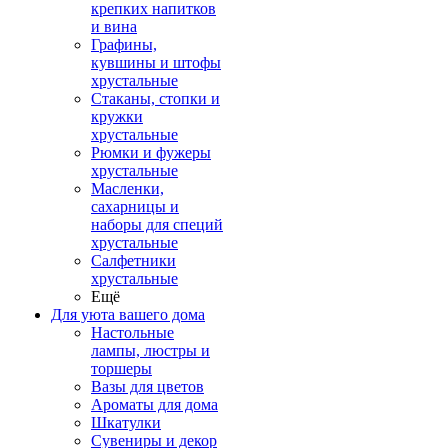
крепких напитков
и вина
Графины,
кувшины и штофы
хрустальные
Стаканы, стопки и
кружки
хрустальные
Рюмки и фужеры
хрустальные
Масленки,
сахарницы и
наборы для специй
хрустальные
Салфетники
хрустальные
Ещё
Для уюта вашего дома
Настольные
лампы, люстры и
торшеры
Вазы для цветов
Ароматы для дома
Шкатулки
Сувениры и декор