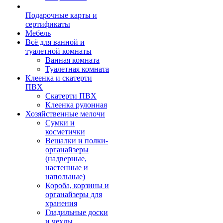
Подарочные карты и
сертификаты
Мебель
Всё для ванной и
туалетной комнаты
Ванная комната
Туалетная комната
Клеенка и скатерти
ПВХ
Скатерти ПВХ
Клеенка рулонная
Хозяйственные мелочи
Сумки и
косметички
Вешалки и полки-
органайзеры
(надверные,
настенные и
напольные)
Короба, корзины и
органайзеры для
хранения
Гладильные доски
и чехлы