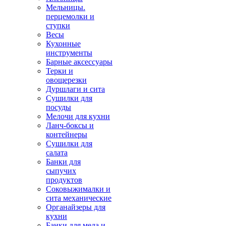
Мельницы.
перцемолки и
ступки
Весы
Кухонные
инструменты
Барные аксессуары
Терки и
овощерезки
Дуршлаги и сита
Сушилки для
посуды
Мелочи для кухни
Ланч-боксы и
контейнеры
Сушилки для
салата
Банки для
сыпучих
продуктов
Соковыжималки и
сита механические
Органайзеры для
кухни
Банки для меда и