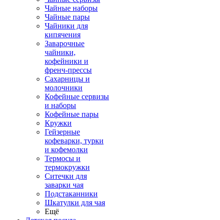
Чайные наборы
Чайные пары
Чайники для
кипячения
Заварочные
чайники,
кофейники и
френч-прессы
Сахарницы и
молочники
Кофейные сервизы
и наборы
Кофейные пары
Кружки
Гейзерные
кофеварки, турки
и кофемолки
Термосы и
термокружки
Ситечки для
заварки чая
Подстаканники
Шкатулки для чая
Ещё