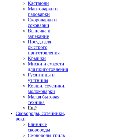
Кастрюли
Мантоварки и
пароварки
Скороварки и
соковарки
Выпечка и
запекание
Посуда для
быстрого
приготовления
Крышки
Миски и емкости
для приготовления
Гусятницы и
утятницы
Ковши, соусники,
молоковарки
Малая бытовая
техника
Ещё
Сковороды, сотейники,
воки
Блинные
сковороды
Сковороды-гриль