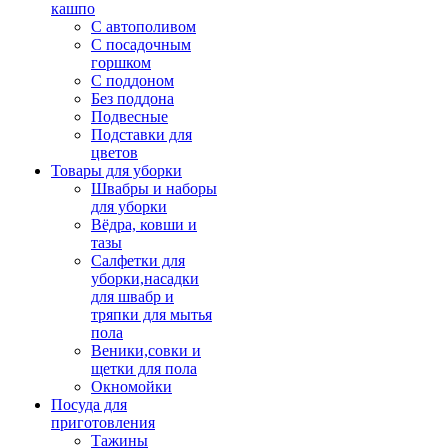
кашпо
С автополивом
С посадочным
горшком
С поддоном
Без поддона
Подвесные
Подставки для
цветов
Товары для уборки
Швабры и наборы
для уборки
Вёдра, ковши и
тазы
Салфетки для
уборки,насадки
для швабр и
тряпки для мытья
пола
Веники,совки и
щетки для пола
Окномойки
Посуда для
приготовления
Тажины