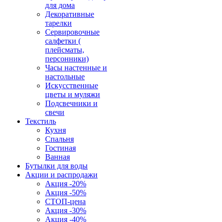
для дома
Декоративные
тарелки
Сервировочные
салфетки (
плейсматы,
персонники)
Часы настенные и
настольные
Искусственные
цветы и муляжи
Подсвечники и
свечи
Текстиль
Кухня
Спальня
Гостиная
Ванная
Бутылки для воды
Акции и распродажи
Акция -20%
Акция -50%
СТОП-цена
Акция -30%
Акция -40%