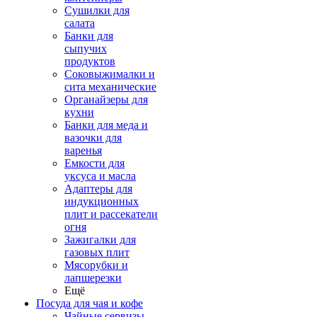
Сушилки для
салата
Банки для
сыпучих
продуктов
Соковыжималки и
сита механические
Органайзеры для
кухни
Банки для меда и
вазочки для
варенья
Емкости для
уксуса и масла
Адаптеры для
индукционных
плит и рассекатели
огня
Зажигалки для
газовых плит
Мясорубки и
лапшерезки
Ещё
Посуда для чая и кофе
Чайные сервизы