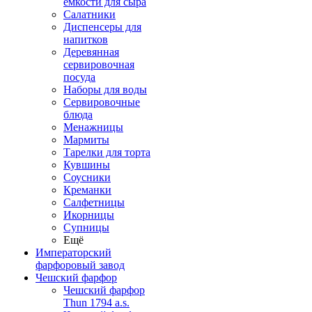
емкости для сыра
Салатники
Диспенсеры для
напитков
Деревянная
сервировочная
посуда
Наборы для воды
Сервировочные
блюда
Менажницы
Мармиты
Тарелки для торта
Кувшины
Соусники
Креманки
Салфетницы
Икорницы
Супницы
Ещё
Императорский
фарфоровый завод
Чешский фарфор
Чешский фарфор
Thun 1794 a.s.