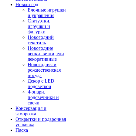
Новый год
Елочные игрушки
и украшения
Статуэтки,
игрушки и
фигурки
Новогодний
текстиль
Новогодние
венки, ветки, ели
декоративные
Новогодняя и
рождественская
посуда
Декор с LED
подсветкой
Фонари,
подсвечники и
свечи
Консервация и
заморозка
Открытки и подарочная
упаковка
Пасха