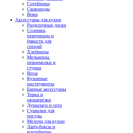
Сотейники
Сковороды
Воки
Аксессуары для кухни
Разделочные доски
Солонки,
перечницы и
ёмкости для
специй
Хлебницы
Мельницы.
перцемолки и
ступки
Весы
Кухонные
инструменты
Барные аксессуары
Терки и
овощерезки
Дуршлаги и сита
Сушилки для
посуды
Мелочи для кухни
Ланч-боксы и
контейнеры