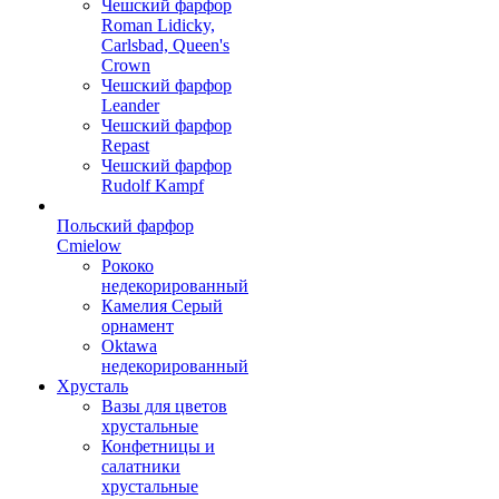
Чешский фарфор
Roman Lidicky,
Carlsbad, Queen's
Crown
Чешский фарфор
Leander
Чешский фарфор
Repast
Чешский фарфор
Rudolf Kampf
Польский фарфор
Сmielow
Рококо
недекорированный
Камелия Серый
орнамент
Oktawa
недекорированный
Хрусталь
Вазы для цветов
хрустальные
Конфетницы и
салатники
хрустальные