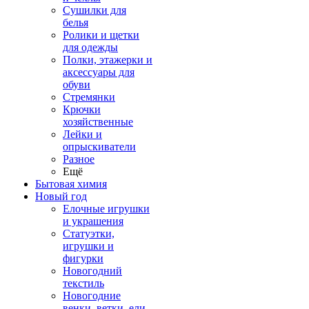
Сушилки для
белья
Ролики и щетки
для одежды
Полки, этажерки и
аксессуары для
обуви
Стремянки
Крючки
хозяйственные
Лейки и
опрыскиватели
Разное
Ещё
Бытовая химия
Новый год
Елочные игрушки
и украшения
Статуэтки,
игрушки и
фигурки
Новогодний
текстиль
Новогодние
венки, ветки, ели