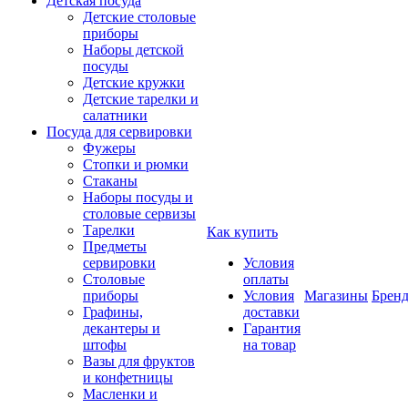
Детская посуда
Детские столовые
приборы
Наборы детской
посуды
Детские кружки
Детские тарелки и
салатники
Посуда для сервировки
Фужеры
Стопки и рюмки
Стаканы
Наборы посуды и
столовые сервизы
Тарелки
Как купить
Предметы
сервировки
Условия
Столовые
оплаты
приборы
Условия
Магазины
Брен
Графины,
доставки
декантеры и
Гарантия
штофы
на товар
Вазы для фруктов
и конфетницы
Масленки и