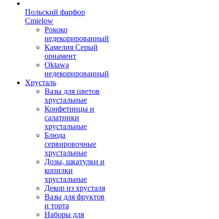
Польский фарфор
Сmielow
Рококо
недекорированный
Камелия Серый
орнамент
Oktawa
недекорированный
Хрусталь
Вазы для цветов
хрустальные
Конфетницы и
салатники
хрустальные
Блюда
сервировочные
хрустальные
Дозы, шкатулки и
копилки
хрустальные
Декор из хрусталя
Вазы для фруктов
и торта
Наборы для