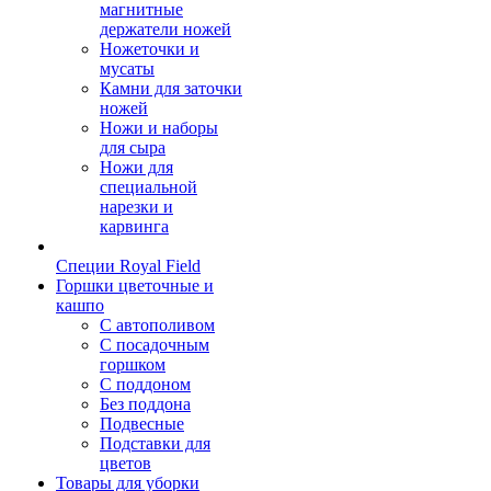
магнитные
держатели ножей
Ножеточки и
мусаты
Камни для заточки
ножей
Ножи и наборы
для сыра
Ножи для
специальной
нарезки и
карвинга
Специи Royal Field
Горшки цветочные и
кашпо
С автополивом
С посадочным
горшком
С поддоном
Без поддона
Подвесные
Подставки для
цветов
Товары для уборки