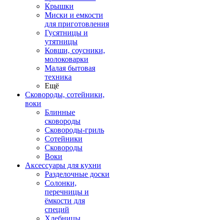
Крышки
Миски и емкости
для приготовления
Гусятницы и
утятницы
Ковши, соусники,
молоковарки
Малая бытовая
техника
Ещё
Сковороды, сотейники,
воки
Блинные
сковороды
Сковороды-гриль
Сотейники
Сковороды
Воки
Аксессуары для кухни
Разделочные доски
Солонки,
перечницы и
ёмкости для
специй
Хлебницы