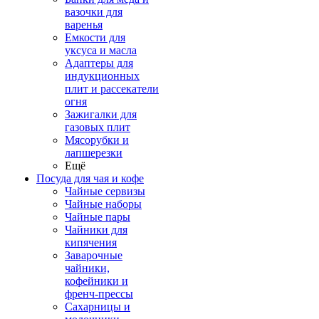
вазочки для
варенья
Емкости для
уксуса и масла
Адаптеры для
индукционных
плит и рассекатели
огня
Зажигалки для
газовых плит
Мясорубки и
лапшерезки
Ещё
Посуда для чая и кофе
Чайные сервизы
Чайные наборы
Чайные пары
Чайники для
кипячения
Заварочные
чайники,
кофейники и
френч-прессы
Сахарницы и