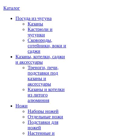
Каталог
Посуда из чугуна
Казаны
Кастрюли и
чугунки
Сковороды,
сотейники, воки и
саджи
Казаны, котелки, саджи
и аксессуары
Треноги, печи,
подставки под
казаны и
аксессуары
Казаны и котелки
из литого
алюминия
Ножи
Наборы ножей
Отдельные ножи
Подставки для
ножей
Настенные и