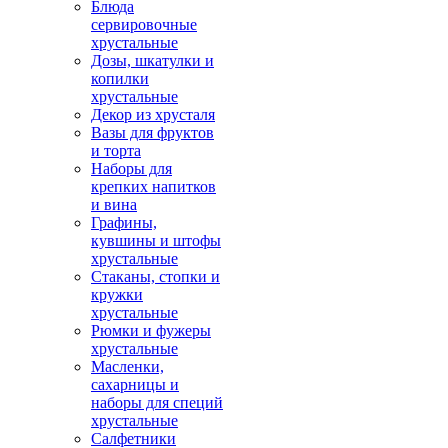
Блюда
сервировочные
хрустальные
Дозы, шкатулки и
копилки
хрустальные
Декор из хрусталя
Вазы для фруктов
и торта
Наборы для
крепких напитков
и вина
Графины,
кувшины и штофы
хрустальные
Стаканы, стопки и
кружки
хрустальные
Рюмки и фужеры
хрустальные
Масленки,
сахарницы и
наборы для специй
хрустальные
Салфетники