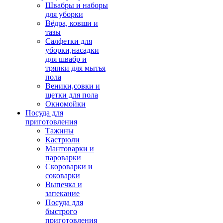
Швабры и наборы
для уборки
Вёдра, ковши и
тазы
Салфетки для
уборки,насадки
для швабр и
тряпки для мытья
пола
Веники,совки и
щетки для пола
Окномойки
Посуда для
приготовления
Тажины
Кастрюли
Мантоварки и
пароварки
Скороварки и
соковарки
Выпечка и
запекание
Посуда для
быстрого
приготовления