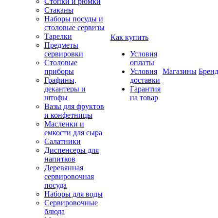
Стопки и рюмки
Стаканы
Наборы посуды и
столовые сервизы
Тарелки
Как купить
Предметы
сервировки
Условия
Столовые
оплаты
приборы
Условия
Магазины
Брен
Графины,
доставки
декантеры и
Гарантия
штофы
на товар
Вазы для фруктов
и конфетницы
Масленки и
емкости для сыра
Салатники
Диспенсеры для
напитков
Деревянная
сервировочная
посуда
Наборы для воды
Сервировочные
блюда