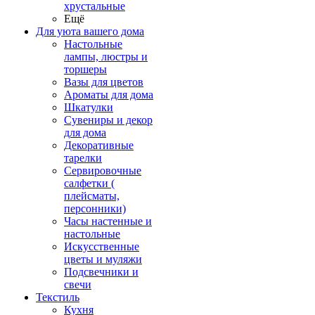
хрустальные
Ещё
Для уюта вашего дома
Настольные
лампы, люстры и
торшеры
Вазы для цветов
Ароматы для дома
Шкатулки
Сувениры и декор
для дома
Декоративные
тарелки
Сервировочные
салфетки (
плейсматы,
персонники)
Часы настенные и
настольные
Искусственные
цветы и муляжи
Подсвечники и
свечи
Текстиль
Кухня